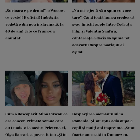
„Surioara e pe drum!” :o Wooow,
„Nu mi-e jenă să o spun cu voce
ce veste!! E oficial! Îndrăgita
tare”. Când toată lumea credea că
vedetă e din nou însărcinată, la
s-au liniștit apele între Codruța
40 de ani! Uite ce frumos a
Filip și Valentin Sanfira,
anunțat!
cântăreața a decis să spună tot
adevărul despre mariajul ei
eșuat
Cum a descoperit Alina Pușcău că
Despărțirea momentului în
are cancer. Primele semne care
România! Și-au spus adio după 2
au trimis-o la medic. Prietena ei,
copii și mulți ani împreună. „Sunt
Olga Barcari, a povestit tot: „Și în
foarte ancorată în Dumnezeu.