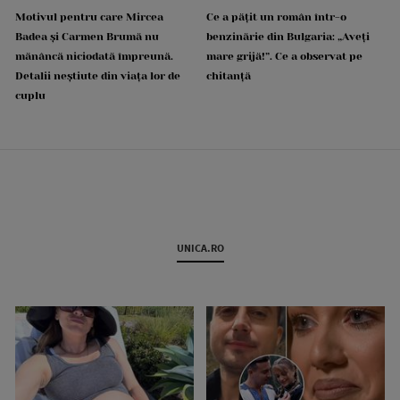
Motivul pentru care Mircea
Ce a pățit un român într-o
Badea și Carmen Brumă nu
benzinărie din Bulgaria: „Aveți
mănâncă niciodată împreună.
mare grijă!”. Ce a observat pe
Detalii neștiute din viața lor de
chitanță
cuplu
UNICA.RO