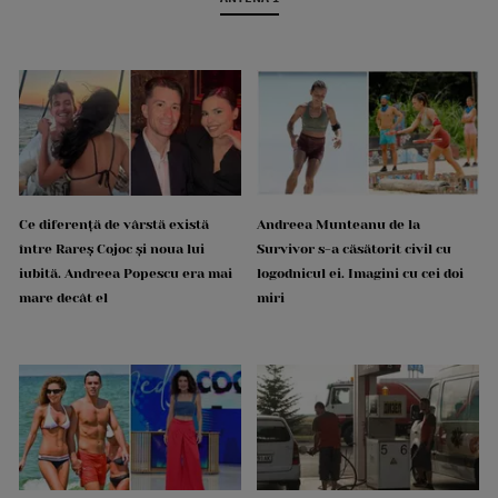
Ce diferență de vârstă există
Andreea Munteanu de la
între Rareș Cojoc și noua lui
Survivor s-a căsătorit civil cu
iubită. Andreea Popescu era mai
logodnicul ei. Imagini cu cei doi
mare decât el
miri