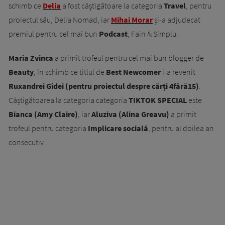
schimb ce
Delia
a fost câștigătoare la categoria
Travel
, pentru
proiectul său, Delia Nomad, iar
Mihai Morar
și-a adjudecat
premiul pentru cel mai bun
Podcast
, Fain & Simplu.
Maria Zvinca
a primit trofeul pentru cel mai bun blogger de
Beauty
, în schimb ce titlul de
Best Newcomer
i-a revenit
Ruxandrei Gîdei (pentru proiectul despre cărți 4fără15)
.
Câștigătoarea la categoria categoria
TIKTOK SPECIAL
este
Bianca (Amy Claire)
, iar
Aluziva (Alina Greavu)
a primit
trofeul pentru categoria
Implicare socială
, pentru al doilea an
consecutiv.