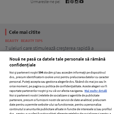
Urmareste-ne pe:
Cele mai citite
BEAUTY
BEAUTY TIPS
BE
țe
7 uleiuri care stimulează creșterea rapidă a
Ce
părului
de
Nouă ne pasă ca datele tale personale să rămână
confidențiale
Noi și partenerii noștri
594
stocăm și/sau accesăm informații pe dispozitivul
dvs., precum identificatorii cookie unici pentru prelucrarea datelor cu caracter
personal. Puteți accepta sau gestiona alegerile dvs. făcând clic mai jos sau în
orice moment, pe pagina cu politica de confidențialitate. Aceste alegeri vor fi
raportate partenerilor noștri și nu vă vor afecta navigarea.
Mai multe detalii
Noi si partenerii nostri (retelele de socializare si agentiile de publicitate
partenere, precum si furnizorii nostri de servicii de date analitice) prelucram
ELLE Style Awards
Termeni si conditii
date pentru a permite website-ului sa functioneze, pentru a personaliza
2024
continutul si anunturile publicitare afisate in functie de interesele si/sau profilul
Politica de
dvs., pentru a va oferi functionalitati aferente retelelor de socializare si pentru a