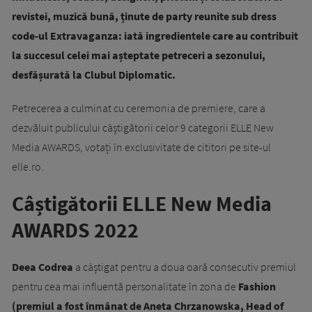
revistei, muzică bună, ținute de party reunite sub dress
code-ul Extravaganza: iată ingredientele care au contribuit
la succesul celei mai așteptate petreceri a sezonului,
desfășurată la Clubul Diplomatic.
Petrecerea a culminat cu ceremonia de premiere, care a
dezvăluit publicului câștigătorii celor 9 categorii ELLE New
Media AWARDS, votați în exclusivitate de cititori pe site-ul
elle.ro.
Câștigătorii ELLE New Media
AWARDS 2022
Deea Codrea
a câștigat pentru a doua oară consecutiv premiul
pentru cea mai influentă personalitate în zona de
Fashion
(premiul a fost înmânat de Aneta Chrzanowska, Head of