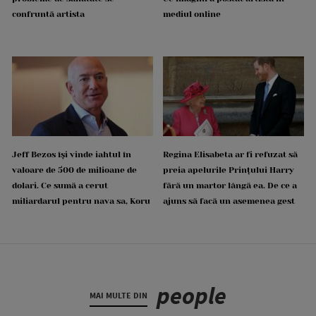
confruntă artista
mediul online
Jeff Bezos își vinde iahtul în
Regina Elisabeta ar fi refuzat să
valoare de 500 de milioane de
preia apelurile Prințului Harry
dolari. Ce sumă a cerut
fără un martor lângă ea. De ce a
miliardarul pentru nava sa, Koru
ajuns să facă un asemenea gest
people
MAI MULTE DIN