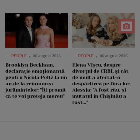
—
PEOPLE
06 august 2026
—
PEOPLE
06 august 2026
Brooklyn Beckham,
Elena Vîșcu, despre
declarație emoționantă
divorțul de CRBL și cât
pentru Nicola Peltz la un
de mult a afectat-o
an de la reînnoirea
despărțirea pe fiica lor,
jurămintelor: "Îți promit
Alessia: "A fost rău, și
că te voi proteja mereu"
mutatul în Chișinău a
fost..."