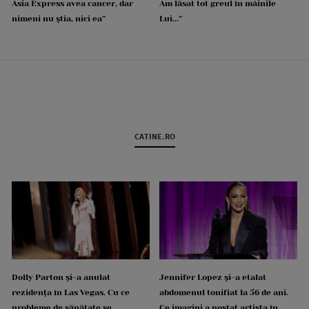
Asia Express avea cancer, dar
Am lăsat tot greul în mâinile
nimeni nu știa, nici ea”
Lui...”
CATINE.RO
Dolly Parton și-a anulat
Jennifer Lopez și-a etalat
rezidența în Las Vegas. Cu ce
abdomenul tonifiat la 56 de ani.
probleme de sănătate se
Ce imagini a postat artista în