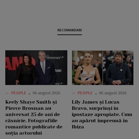
RECOMANDARI
—
PEOPLE
06 august 2026
—
PEOPLE
06 august 2026
Keely Shaye Smith și
Lily James și Lucas
Pierce Brosnan au
Bravo, surprinși în
aniversat 25 de ani de
ipostaze apropiate. Cum
căsnicie. Fotografiile
au apărut împreună în
romantice publicate de
Ibiza
soția actorului