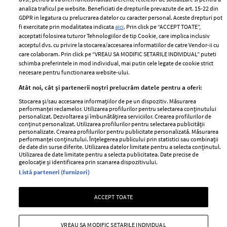
Despre ELLE
confidențialitate
analiza traficul pe website. Beneficiati de drepturile prevazute de art. 15-22 din
Romania
GDPR in legatura cu prelucrarea datelor cu caracter personal. Aceste drepturi pot
Politica de cookies
fi exercitate prin modalitatea indicata
aici
. Prin click pe “ACCEPT TOATE”,
Contact
Publicitate
acceptati folosirea tuturor Tehnologiilor de tip Cookie, care implica inclusiv
acceptul dvs. cu privire la stocarea/accesarea informatiilor de catre Vendor-ii cu
Abonamente
care colaboram. Prin click pe “VREAU SA MODIFIC SETARILE INDIVIDUAL” puteti
schimba preferintele in mod individual, mai putin cele legate de cookie strict
necesare pentru functionarea website-ului.
Stiri
Libertatea pentru
Atât noi, cât și partenerii noștri prelucrăm datele pentru a oferi:
femei
GSP
Stocarea și/sau accesarea informațiilor de pe un dispozitiv. Măsurarea
Viva
performanței reclamelor. Utilizarea profilurilor pentru selectarea conținutului
Unica
personalizat. Dezvoltarea și îmbunătățirea serviciilor. Crearea profilurilor de
Avantaje
conținut personalizat. Utilizarea profilurilor pentru selectarea publicității
Baby
personalizate. Crearea profilurilor pentru publicitate personalizată. Măsurarea
Retete practice
performanței conținutului. Înțelegerea publicului prin statistici sau combinații
Retete
de date din surse diferite. Utilizarea datelor limitate pentru a selecta conținutul.
Utilizarea de date limitate pentru a selecta publicitatea. Date precise de
geolocație și identificarea prin scanarea dispozitivului.
Pariază responsabil! Decizia ONJN nr. 821/25.09.2025.
Listă parteneri (furnizori)
Jocurile de noroc sunt interzise minorilor.
ACCEPT TOATE
Copyright © 2026 Ringier Romania SRL
VREAU SA MODIFIC SETARILE INDIVIDUAL