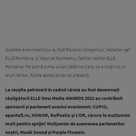
Gazdele evenimentului au fost Roxana Voloșeniuc, redactor-șef
ELLE România, și Maurice Munteanu, fashion editor ELLE
România. Pe scenă a mai urcat Cătălina Cara, ce a susținut un
scurt recital, foarte apreciat de cei prezenți.
La reușita petrecerii în cadrul căreia au fost desemnați
câștigătorii ELLE New Media AWARDS 2022 au contribuit
sponsorii și partenerii acestui eveniment: CUPIO,
epantofi.ro, HONOR, Raffaello și L’OR, cărora le mulțumim
mult pentru sprijin! Mulțumim de asemenea partenerilor
noștri, Musik Sound și Purple Flowers.