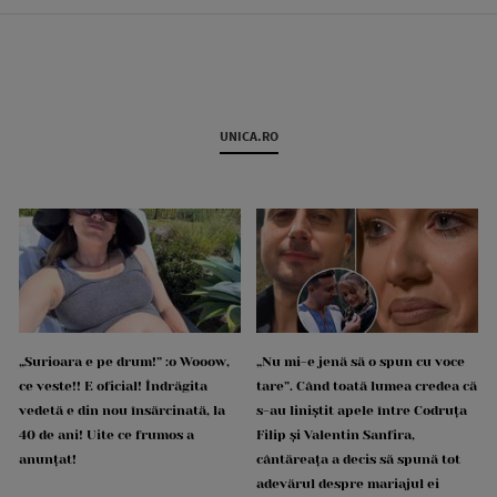
UNICA.RO
„Surioara e pe drum!” :o Wooow,
„Nu mi-e jenă să o spun cu voce
ce veste!! E oficial! Îndrăgita
tare”. Când toată lumea credea că
vedetă e din nou însărcinată, la
s-au liniștit apele între Codruța
40 de ani! Uite ce frumos a
Filip și Valentin Sanfira,
anunțat!
cântăreața a decis să spună tot
adevărul despre mariajul ei