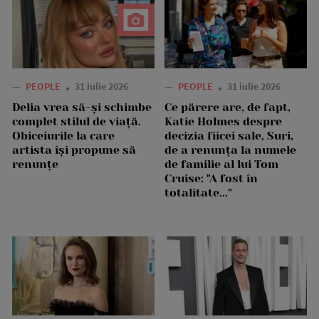
—
PEOPLE
31 iulie 2026
—
PEOPLE
31 iulie 2026
Delia vrea să-și schimbe
Ce părere are, de fapt,
complet stilul de viață.
Katie Holmes despre
Obiceiurile la care
decizia fiicei sale, Suri,
artista își propune să
de a renunța la numele
renunțe
de familie al lui Tom
Cruise: "A fost în
totalitate..."