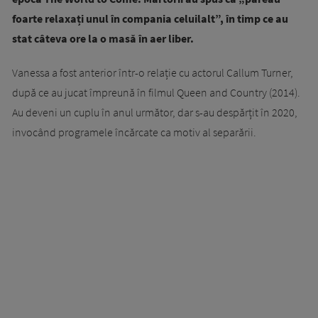
foarte relaxați unul în compania celuilalt”, în timp ce au
stat câteva ore la o masă în aer liber.
Vanessa a fost anterior într-o relație cu actorul Callum Turner,
după ce au jucat împreună în filmul Queen and Country (2014).
Au deveni un cuplu în anul următor, dar s-au despărțit în 2020,
invocând programele încărcate ca motiv al separării.