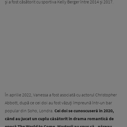
și a fost căsătorit cu sportiva Kelly Berger între 2014 și 2017.
În aprilie 2022, Vanessa a fost asociată cu actorul Christopher
Abbott, după ce cei doi au fost văzuți împreună într-un bar
popular din Soho, Londra.
Cei doi se cunoscuseră în 2020,
când au jucat un cuplu căsătorit în drama romantică de
epocă The World to Come. Martorii au spus că „păreau