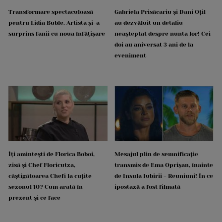
Transformare spectaculoasă
Gabriela Prisăcariu și Dani Oțil
pentru Lidia Buble. Artista și-a
au dezvăluit un detaliu
surprins fanii cu noua înfățișare
neașteptat despre nunta lor! Cei
doi au aniversat 3 ani de la
eveniment
Îți amintești de Florica Boboi,
Mesajul plin de semnificație
zisă și Chef Floricutza,
transmis de Ema Oprișan, înainte
câștigătoarea Chefi la cuțite
de Insula Iubirii - Reuniuni! În ce
sezonul 10? Cum arată în
ipostază a fost filmată
prezent și ce face