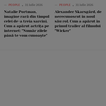
—
PEOPLE
31 iulie 2026
—
PEOPLE
31 iulie 2026
Natalie Portman,
Alexander Skarsgård, de
imagine rară din timpul
nerecunoscut în noul
celei de-a treia sarcini.
său rol. Cum a apărut în
Cum a apărut actrița pe
primul trailer al filmului
internet: "Număr zilele
"Wicker"
până te vom cunoaște"