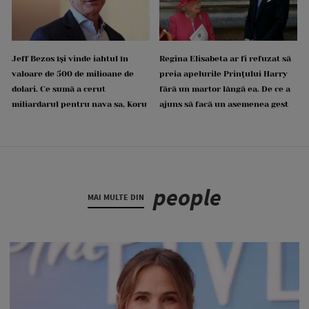
Jeff Bezos își vinde iahtul în
Regina Elisabeta ar fi refuzat să
valoare de 500 de milioane de
preia apelurile Prințului Harry
dolari. Ce sumă a cerut
fără un martor lângă ea. De ce a
miliardarul pentru nava sa, Koru
ajuns să facă un asemenea gest
people
MAI MULTE DIN