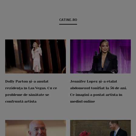
CATINE.RO
Dolly Parton și-a anulat
Jennifer Lopez și-a etalat
rezidența în Las Vegas. Cu ce
abdomenul tonifiat la 56 de ani.
probleme de sănătate se
Ce imagini a postat artista în
confruntă artista
mediul online