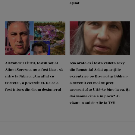
eșuat
Alexandru Ciucu, fostul soț al
Așa arată azi fosta vedetă sexy
Alinei Sorescu, nu a fost lăsat să
din România! A dat aparițiile
intre la Nibiru. „Am aflat cu
excentrice pe Biserică și Biblia i-
tristețe”, a povestit el. De ce a
a devenit cel mai de preț
fost întors din drum designerul
accesoriu! :o Uită-te bine la ea, îți
dai seama cine e în poză? Ai
văzut-o ani de zile la TV!!