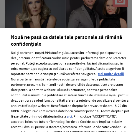
Nouă ne pasă ca datele tale personale să rămână
confidențiale
Romanița Iovan, adevărul despre
Noi și partenerii noștri
594
stocăm și/sau accesăm informații pe dispozitivul
motivele pentru care nu s-a căsătorit
dvs., precum identificatorii cookie unici pentru prelucrarea datelor cu caracter
personal. Puteți accepta sau gestiona alegerile dvs. făcând clic mai jos sau în
după 14 ani de logodnă cu Iulian Gogan:
orice moment, pe pagina cu politica de confidențialitate. Aceste alegeri vor fi
"Deciziile luate din obligație..."
raportate partenerilor noștri și nu vă vor afecta navigarea.
Mai multe detalii
Noi si partenerii nostri (retelele de socializare si agentiile de publicitate
—
PEOPLE
31 iulie 2026
partenere, precum si furnizorii nostri de servicii de date analitice) prelucram
date pentru a permite website-ului sa functioneze, pentru a personaliza
Creatoarea de modă și Iulian Gogan sunt logodiți, dar
continutul si anunturile publicitare afisate in functie de interesele si/sau profilul
până acum nu au făcut pasul spre căsătorie.
dvs., pentru a va oferi functionalitati aferente retelelor de socializare si pentru a
analiza traficul pe website. Beneficiati de drepturile prevazute de art. 15-22 din
+ MAI MULTE
GDPR in legatura cu prelucrarea datelor cu caracter personal. Aceste drepturi pot
fi exercitate prin modalitatea indicata
aici
. Prin click pe “ACCEPT TOATE”,
acceptati folosirea tuturor Tehnologiilor de tip Cookie, care implica inclusiv
acceptul dvs. cu privire la stocarea/accesarea informatiilor de catre Vendor-ii cu