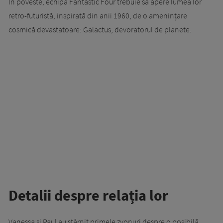
În poveste, echipa Fantastic Four trebuie să apere lumea lor
retro-futuristă, inspirată din anii 1960, de o amenințare
cosmică devastatoare: Galactus, devoratorul de planete.
Detalii despre relația lor
Vanessa și Paul au stârnit primele zvonuri despre o posibilă