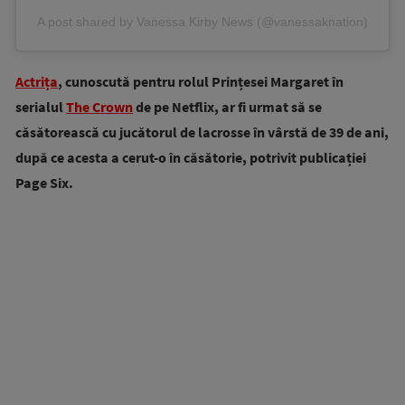
A post shared by Vanessa Kirby News (@vanessaknation)
Actrița
, cunoscută pentru rolul Prințesei Margaret în
serialul
The Crown
de pe Netflix, ar fi urmat să se
căsătorească cu jucătorul de lacrosse în vârstă de 39 de ani,
după ce acesta a cerut-o în căsătorie, potrivit publicației
Page Six.