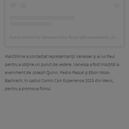
A post shared by Vanessa Kirby Brasil (@vanessakirby_brasil)
MailOnline a contactat reprezentanții Vanessei și ai lui Paul
pentru a obține un punct de vedere. Vanessa a fost însoțită la
eveniment de Joseph Quinn, Pedro Pascal și Ebon Moss-
Bachrach, în cadrul Comic Con Experience 2025 din Mexic,
pentru a promova filmul.