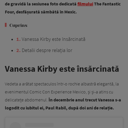
de gravidă la sesiunea foto dedicată
filmului
The Fantastic
Four, desfășurată sâmbătă în Mexic.
Cuprins
1
Vanessa Kirby este însărcinată
2
Detalii despre relația lor
Vanessa Kirby este însărcinată
Vedeta a arătat spectaculos într-o rochie albastră elegantă, la
evenimentul Comic Con Experience Mexico, și și-a atins cu
delicatețe abdomenul.
În decembrie anul trecut Vanessa s-a
logodit cu iubitul ei, Paul Rabil, după doi ani de relație.