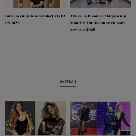
Intră în culisele noii colecții IKEA
Află de la Domnica Mărgescu și
PS 2026
Maurice Munteanu ce culoare
are vara 2026
ANTENA 1