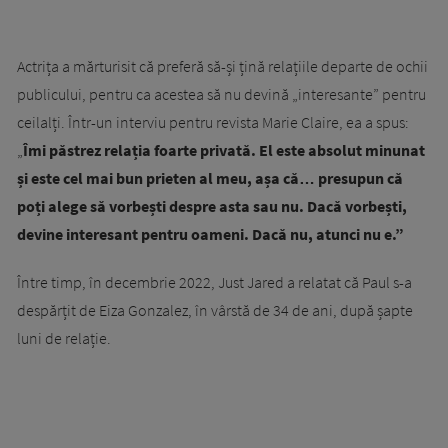
Actrița a mărturisit că preferă să-și țină relațiile departe de ochii
publicului, pentru ca acestea să nu devină „interesante” pentru
ceilalți. Într-un interviu pentru revista Marie Claire, ea a spus:
„
Îmi păstrez relația foarte privată. El este absolut minunat
și este cel mai bun prieten al meu, așa că… presupun că
poți alege să vorbești despre asta sau nu. Dacă vorbești,
devine interesant pentru oameni. Dacă nu, atunci nu e.”
Între timp, în decembrie 2022, Just Jared a relatat că Paul s-a
despărțit de Eiza Gonzalez, în vârstă de 34 de ani, după șapte
luni de relație.