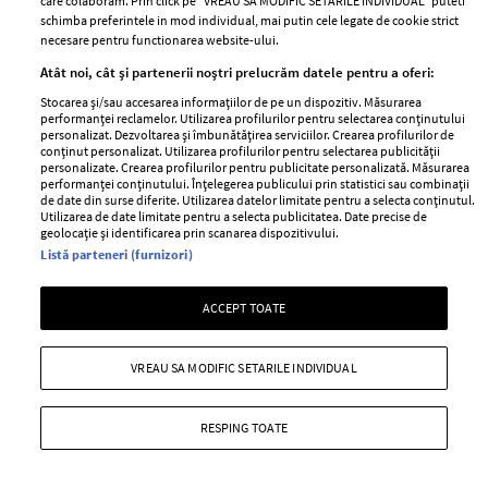
care colaboram. Prin click pe “VREAU SA MODIFIC SETARILE INDIVIDUAL” puteti
schimba preferintele in mod individual, mai putin cele legate de cookie strict
necesare pentru functionarea website-ului.
Atât noi, cât și partenerii noștri prelucrăm datele pentru a oferi:
Stocarea și/sau accesarea informațiilor de pe un dispozitiv. Măsurarea
performanței reclamelor. Utilizarea profilurilor pentru selectarea conținutului
personalizat. Dezvoltarea și îmbunătățirea serviciilor. Crearea profilurilor de
conținut personalizat. Utilizarea profilurilor pentru selectarea publicității
personalizate. Crearea profilurilor pentru publicitate personalizată. Măsurarea
performanței conținutului. Înțelegerea publicului prin statistici sau combinații
de date din surse diferite. Utilizarea datelor limitate pentru a selecta conținutul.
Utilizarea de date limitate pentru a selecta publicitatea. Date precise de
geolocație și identificarea prin scanarea dispozitivului.
La 85 de ani, Donna Mills și-a făcut cont
Listă parteneri (furnizori)
pe o platformă cu conținut pentru
adulți. Actrița explică de ce a luat
ACCEPT TOATE
această decizie: "Sunt încântată să..."
—
PEOPLE
31 iulie 2026
VREAU SA MODIFIC SETARILE INDIVIDUAL
Donna Mills și-a lansat un cont pe OnlyFans, unde
promite să le ofere fanilor o perspectivă mai personală
RESPING TOATE
asupra vieții sale.
+ MAI MULTE