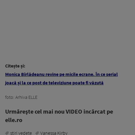
Citește și:
Monica Bîrlădeanu revine pe micile ecrane. În ce serial
joacă și la ce post de televiziune poate fi văzută
foto: Arhiva ELLE
Urmăreşte cel mai nou VIDEO incărcat pe
elle.ro
stiri vedete
Vanessa Kirby