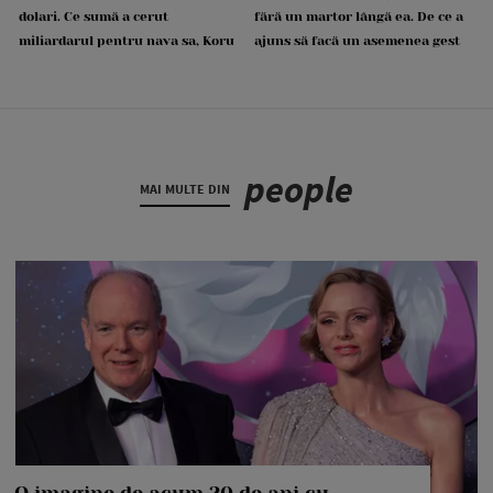
dolari. Ce sumă a cerut
fără un martor lângă ea. De ce a
miliardarul pentru nava sa, Koru
ajuns să facă un asemenea gest
people
MAI MULTE DIN