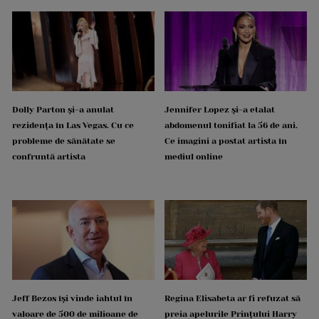
Dolly Parton și-a anulat
Jennifer Lopez și-a etalat
rezidența în Las Vegas. Cu ce
abdomenul tonifiat la 56 de ani.
probleme de sănătate se
Ce imagini a postat artista în
confruntă artista
mediul online
Jeff Bezos își vinde iahtul în
Regina Elisabeta ar fi refuzat să
valoare de 500 de milioane de
preia apelurile Prințului Harry