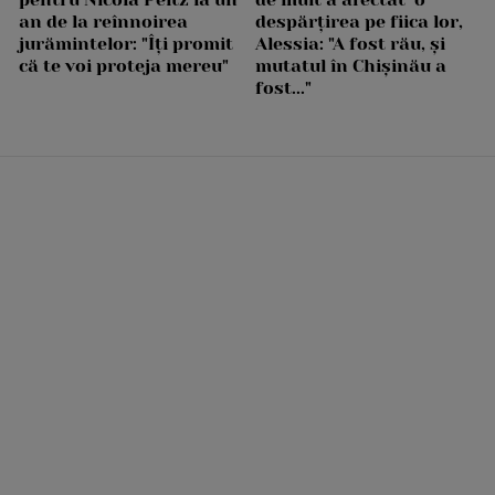
an de la reînnoirea
despărțirea pe fiica lor,
jurămintelor: "Îți promit
Alessia: "A fost rău, și
că te voi proteja mereu"
mutatul în Chișinău a
fost..."