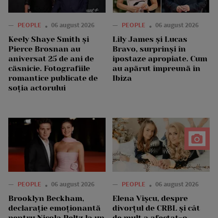
—
PEOPLE
06 august 2026
—
PEOPLE
06 august 2026
Keely Shaye Smith și
Lily James și Lucas
Pierce Brosnan au
Bravo, surprinși în
aniversat 25 de ani de
ipostaze apropiate. Cum
căsnicie. Fotografiile
au apărut împreună în
romantice publicate de
Ibiza
soția actorului
—
PEOPLE
06 august 2026
—
PEOPLE
06 august 2026
Brooklyn Beckham,
Elena Vîșcu, despre
declarație emoționantă
divorțul de CRBL și cât
pentru Nicola Peltz la un
de mult a afectat-o