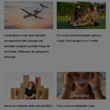
Unul dintre cele mai folosite
Un vecin instruit poate salva o
aeroporturi din Europa își
viață. Vezi despre ce e vorba
închide complet porțile timp de
trei luni. Milioane de pasageri,
afectați
Intră în culisele noii colecții IKEA
Vara care te schimbă: cum