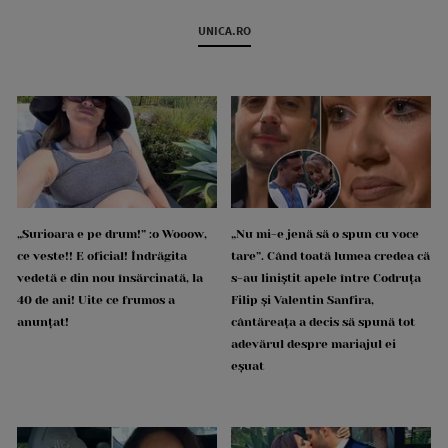
UNICA.RO
„Surioara e pe drum!” :o Wooow,
„Nu mi-e jenă să o spun cu voce
ce veste!! E oficial! Îndrăgita
tare”. Când toată lumea credea că
vedetă e din nou însărcinată, la
s-au liniștit apele între Codruța
40 de ani! Uite ce frumos a
Filip și Valentin Sanfira,
anunțat!
cântăreața a decis să spună tot
adevărul despre mariajul ei
eșuat