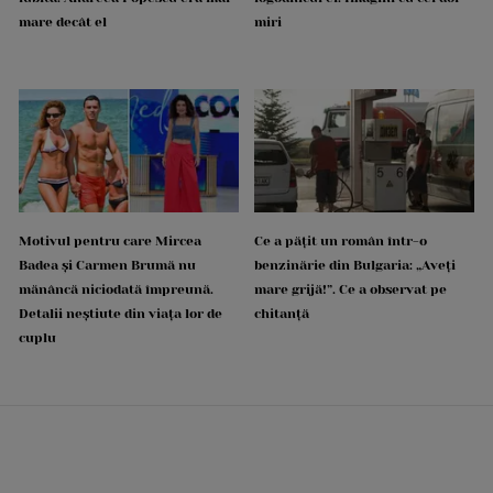
mare decât el
miri
Motivul pentru care Mircea
Ce a pățit un român într-o
Badea și Carmen Brumă nu
benzinărie din Bulgaria: „Aveți
mănâncă niciodată împreună.
mare grijă!”. Ce a observat pe
Detalii neștiute din viața lor de
chitanță
cuplu