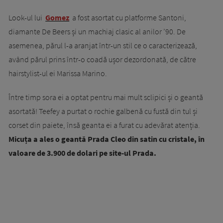
Look-ul lui
Gomez
a fost asortat cu platforme Santoni,
diamante De Beers și un machiaj clasic al anilor ’90. De
asemenea, părul l-a aranjat într-un stil ce o caracterizează,
având părul prins într-o coadă ușor dezordonată, de către
hairstylist-ul ei Marissa Marino.
Între timp sora ei a optat pentru mai mult sclipici și o geantă
asortată! Teefey a purtat o rochie galbenă cu fustă din tul și
corset din paiete, însă geanta ei a furat cu adevărat atenția.
Micuța a ales o geantă Prada Cleo din satin cu cristale, în
valoare de 3.900 de dolari pe site-ul Prada.