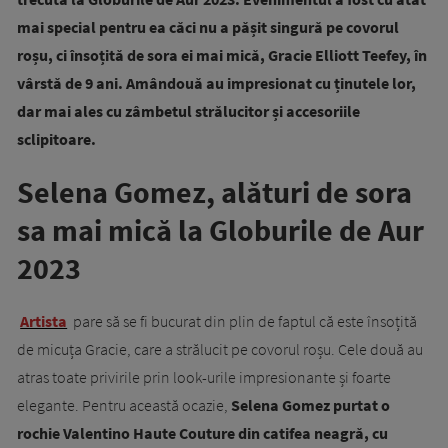
mai special pentru ea căci nu a pășit singură pe covorul
roșu, ci însoțită de sora ei mai mică, Gracie Elliott Teefey, în
vârstă de 9 ani. Amândouă au impresionat cu ținutele lor,
dar mai ales cu zâmbetul strălucitor și accesoriile
sclipitoare.
Selena Gomez, alături de sora
sa mai mică la Globurile de Aur
2023
Artista
pare să se fi bucurat din plin de faptul că este însoțită
de micuța Gracie, care a strălucit pe covorul roșu. Cele două au
atras toate privirile prin look-urile impresionante și foarte
elegante. Pentru această ocazie,
Selena Gomez purtat o
rochie Valentino Haute Couture din catifea neagră, cu