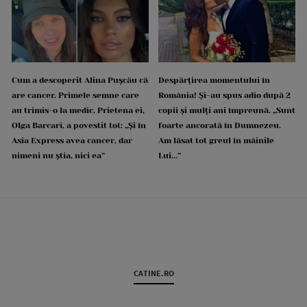
Cum a descoperit Alina Pușcău că
Despărțirea momentului în
are cancer. Primele semne care
România! Și-au spus adio după 2
au trimis-o la medic. Prietena ei,
copii și mulți ani împreună. „Sunt
Olga Barcari, a povestit tot: „Și în
foarte ancorată în Dumnezeu.
Asia Express avea cancer, dar
Am lăsat tot greul în mâinile
nimeni nu știa, nici ea”
Lui...”
CATINE.RO