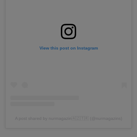
View this post on Instagram
A post shared by nurmagazin🇦🇿🇹🇷 (@nurmagazins)