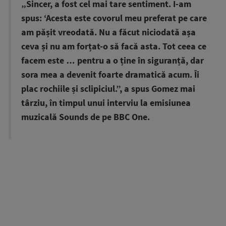
„Sincer, a fost cel mai tare sentiment. I-am
spus: ‘Acesta este covorul meu preferat pe care
am pășit vreodată. Nu a făcut niciodată așa
ceva și nu am forțat-o să facă asta. Tot ceea ce
facem este … pentru a o ține în siguranță, dar
sora mea a devenit foarte dramatică acum. Îi
plac rochiile și sclipiciul.”, a spus Gomez mai
târziu, în timpul unui interviu la emisiunea
muzicală Sounds de pe BBC One.