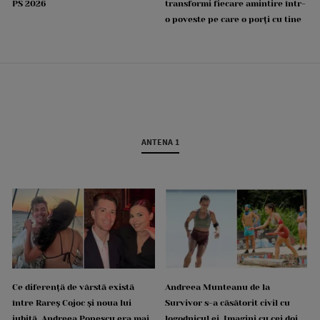
PS 2026
transformi fiecare amintire într-
o poveste pe care o porți cu tine
ANTENA 1
Ce diferență de vârstă există
Andreea Munteanu de la
între Rareș Cojoc și noua lui
Survivor s-a căsătorit civil cu
iubită. Andreea Popescu era mai
logodnicul ei. Imagini cu cei doi