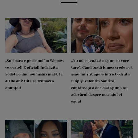
„Surioara e pe drum!” :o Wooow,
„Nu mi-e jenă să o spun cu voce
ce veste!! E oficial! Îndrăgita
tare”. Când toată lumea credea că
vedetă e din nou însărcinată, la
s-au liniștit apele între Codruța
40 de ani! Uite ce frumos a
Filip și Valentin Sanfira,
anunțat!
cântăreața a decis să spună tot
adevărul despre mariajul ei
eșuat