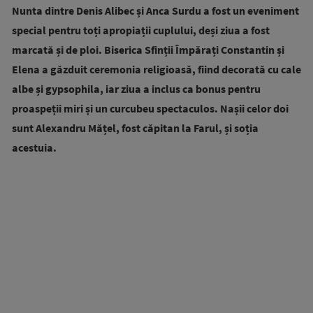
Nunta dintre Denis Alibec și Anca Surdu a fost un eveniment
special pentru toți apropiații cuplului, deși ziua a fost
marcată și de ploi. Biserica Sfinții Împărați Constantin și
Elena a găzduit ceremonia religioasă, fiind decorată cu cale
albe și gypsophila, iar ziua a inclus ca bonus pentru
proaspeții miri și un curcubeu spectaculos. Nașii celor doi
sunt Alexandru Mățel, fost căpitan la Farul, și soția
acestuia.