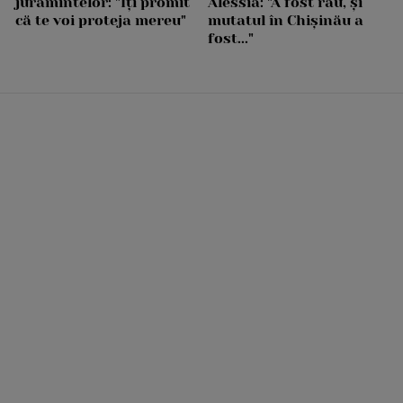
jurămintelor: "Îți promit
Alessia: "A fost rău, și
că te voi proteja mereu"
mutatul în Chișinău a
fost..."