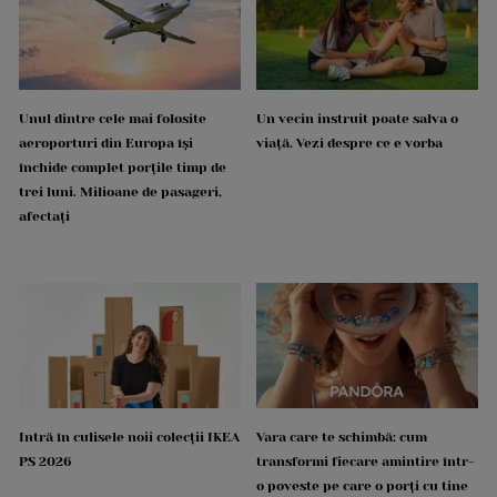
Unul dintre cele mai folosite
Un vecin instruit poate salva o
aeroporturi din Europa își
viață. Vezi despre ce e vorba
închide complet porțile timp de
trei luni. Milioane de pasageri,
afectați
Intră în culisele noii colecții IKEA
Vara care te schimbă: cum
PS 2026
transformi fiecare amintire într-
o poveste pe care o porți cu tine