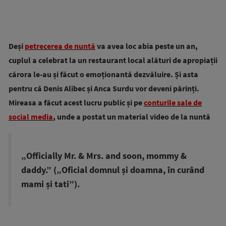
Deși
petrecerea de nuntă
va avea loc abia peste un an,
cuplul a celebrat la un restaurant local alături de apropiații
cărora le-au și făcut o emoționantă dezvăluire. Și asta
pentru că Denis Alibec și Anca Surdu vor deveni părinți.
Mireasa a făcut acest lucru public și pe
conturile sale de
social media
, unde a postat un material video de la nuntă
„Officially Mr. & Mrs. and soon, mommy &
daddy.” („Oficial domnul și doamna, în curând
mami și tati”).