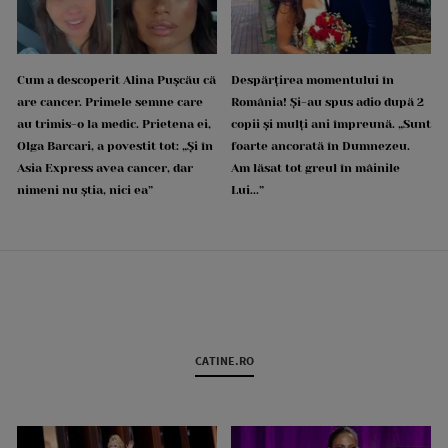
Cum a descoperit Alina Pușcău că
Despărțirea momentului în
are cancer. Primele semne care
România! Și-au spus adio după 2
au trimis-o la medic. Prietena ei,
copii și mulți ani împreună. „Sunt
Olga Barcari, a povestit tot: „Și în
foarte ancorată în Dumnezeu.
Asia Express avea cancer, dar
Am lăsat tot greul în mâinile
nimeni nu știa, nici ea”
Lui...”
CATINE.RO