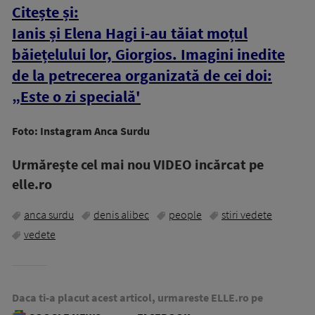
Citește și:
Ianis și Elena Hagi i-au tăiat moțul
băiețelului lor, Giorgios. Imagini inedite
de la petrecerea organizată de cei doi:
„Este o zi specială'
Foto: Instagram Anca Surdu
Urmăreşte cel mai nou VIDEO incărcat pe
elle.ro
anca surdu
denis alibec
people
stiri vedete
vedete
Daca ti-a placut acest articol, urmareste ELLE.ro pe