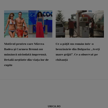
Motivul pentru care Mircea
Ce a pățit un român într-o
Badea și Carmen Brumă nu
benzinărie din Bulgaria: „Aveți
mănâncă niciodată împreună.
mare grijă!”. Ce a observat pe
Detalii neștiute din viața lor de
chitanță
cuplu
UNICA.RO