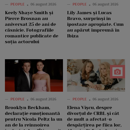
—
PEOPLE
06 august 2026
—
PEOPLE
06 august 2026
Keely Shaye Smith și
Lily James și Lucas
Pierce Brosnan au
Bravo, surprinși în
aniversat 25 de ani de
ipostaze apropiate. Cum
căsnicie. Fotografiile
au apărut împreună în
romantice publicate de
Ibiza
soția actorului
—
PEOPLE
06 august 2026
—
PEOPLE
06 august 2026
Brooklyn Beckham,
Elena Vîșcu, despre
declarație emoționantă
divorțul de CRBL și cât
pentru Nicola Peltz la un
de mult a afectat-o
an de la reînnoirea
despărțirea pe fiica lor,