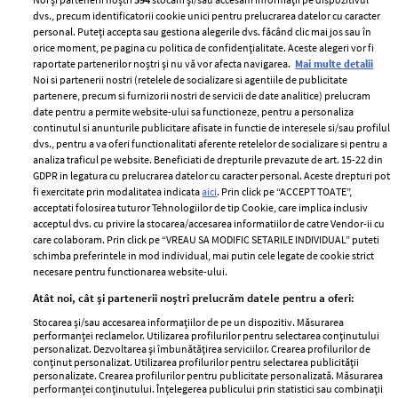
dvs., precum identificatorii cookie unici pentru prelucrarea datelor cu caracter
personal. Puteți accepta sau gestiona alegerile dvs. făcând clic mai jos sau în
orice moment, pe pagina cu politica de confidențialitate. Aceste alegeri vor fi
raportate partenerilor noștri și nu vă vor afecta navigarea.
Mai multe detalii
Noi si partenerii nostri (retelele de socializare si agentiile de publicitate
partenere, precum si furnizorii nostri de servicii de date analitice) prelucram
ELLE Style Awards
Termeni si conditii
date pentru a permite website-ului sa functioneze, pentru a personaliza
2024
continutul si anunturile publicitare afisate in functie de interesele si/sau profilul
Politica de
dvs., pentru a va oferi functionalitati aferente retelelor de socializare si pentru a
Despre ELLE
confidențialitate
analiza traficul pe website. Beneficiati de drepturile prevazute de art. 15-22 din
Romania
GDPR in legatura cu prelucrarea datelor cu caracter personal. Aceste drepturi pot
Politica de cookies
fi exercitate prin modalitatea indicata
aici
. Prin click pe “ACCEPT TOATE”,
Contact
Publicitate
acceptati folosirea tuturor Tehnologiilor de tip Cookie, care implica inclusiv
acceptul dvs. cu privire la stocarea/accesarea informatiilor de catre Vendor-ii cu
Abonamente
care colaboram. Prin click pe “VREAU SA MODIFIC SETARILE INDIVIDUAL” puteti
schimba preferintele in mod individual, mai putin cele legate de cookie strict
necesare pentru functionarea website-ului.
Stiri
Libertatea pentru
Atât noi, cât și partenerii noștri prelucrăm datele pentru a oferi:
femei
GSP
Stocarea și/sau accesarea informațiilor de pe un dispozitiv. Măsurarea
Viva
performanței reclamelor. Utilizarea profilurilor pentru selectarea conținutului
Unica
personalizat. Dezvoltarea și îmbunătățirea serviciilor. Crearea profilurilor de
Avantaje
conținut personalizat. Utilizarea profilurilor pentru selectarea publicității
Baby
personalizate. Crearea profilurilor pentru publicitate personalizată. Măsurarea
Retete practice
performanței conținutului. Înțelegerea publicului prin statistici sau combinații
Retete