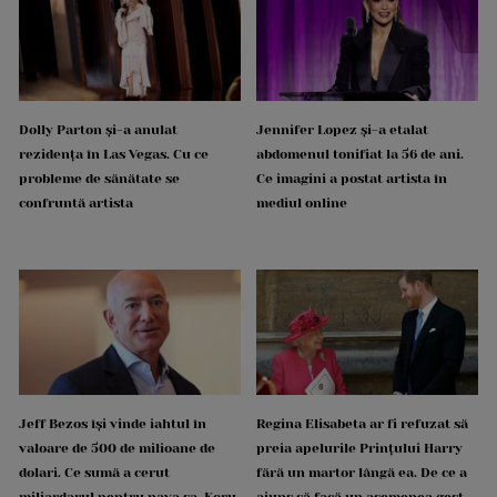
Dolly Parton și-a anulat
Jennifer Lopez și-a etalat
rezidența în Las Vegas. Cu ce
abdomenul tonifiat la 56 de ani.
probleme de sănătate se
Ce imagini a postat artista în
confruntă artista
mediul online
Jeff Bezos își vinde iahtul în
Regina Elisabeta ar fi refuzat să
valoare de 500 de milioane de
preia apelurile Prințului Harry
dolari. Ce sumă a cerut
fără un martor lângă ea. De ce a
miliardarul pentru nava sa, Koru
ajuns să facă un asemenea gest