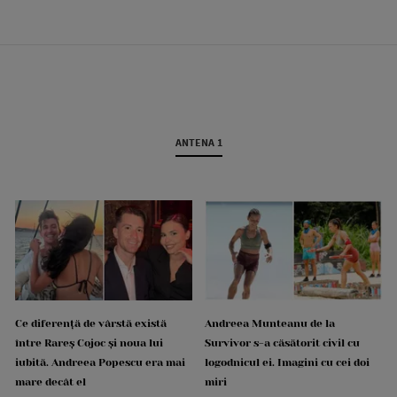
ANTENA 1
Ce diferență de vârstă există
Andreea Munteanu de la
între Rareș Cojoc și noua lui
Survivor s-a căsătorit civil cu
iubită. Andreea Popescu era mai
logodnicul ei. Imagini cu cei doi
mare decât el
miri