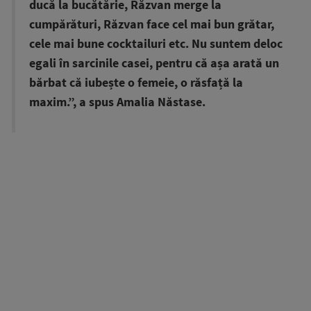
ducă la bucătărie, Răzvan merge la
cumpărături, Răzvan face cel mai bun grătar,
cele mai bune cocktailuri etc. Nu suntem deloc
egali în sarcinile casei, pentru că așa arată un
bărbat că iubește o femeie, o răsfață la
maxim.”, a spus Amalia Năstase.