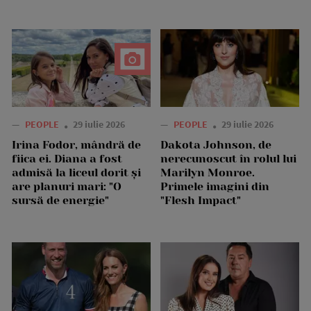
—
PEOPLE
29 iulie 2026
—
PEOPLE
29 iulie 2026
Irina Fodor, mândră de
Dakota Johnson, de
fiica ei. Diana a fost
nerecunoscut în rolul lui
admisă la liceul dorit și
Marilyn Monroe.
are planuri mari: "O
Primele imagini din
sursă de energie"
"Flesh Impact"