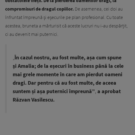
obstacolele vieții. De la pierderea oamenilor dragi, la
compromisuri de dragul copiilor.
De asemenea, cei doi au
înfruntat împreună și eșecurile pe plan profesional. Cu toate
acestea, bruneta a mărturisit că aceste lucruri nu i-au despărțit,
ci au devenit mai puternici.
„
În cazul nostru, au fost multe, așa cum spune
și Amalia; de la eșecuri în business până la cele
mai grele momente în care am pierdut oameni
dragi. Dar pentru că au fost multe, de aceea
suntem și așa puternici împreună”
,
a aprobat
Răzvan Vasilescu.