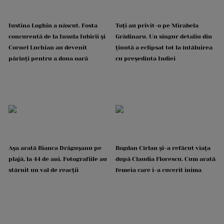
Iustina Loghin a născut. Fosta
Toți au privit-o pe Mirabela
concurentă de la Insula Iubirii și
Grădinaru. Un singur detaliu din
Cornel Luchian au devenit
ținută a eclipsat tot la întâlnirea
părinți pentru a doua oară
cu președinta Indiei
Așa arată Bianca Drăgușanu pe
Bogdan Cîrlan și-a refăcut viața
plajă, la 44 de ani. Fotografiile au
după Claudia Florescu. Cum arată
stârnit un val de reacții
femeia care i-a cucerit inima