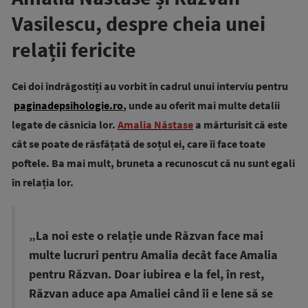
Vasilescu, despre cheia unei
relații fericite
Cei doi îndrăgostiți au vorbit în cadrul unui interviu pentru
paginadepsihologie.ro
, unde au oferit mai multe detalii
legate de căsnicia lor.
Amalia Năstase
a mărturisit că este
cât se poate de răsfățată de soțul ei, care îi face toate
poftele. Ba mai mult, bruneta a recunoscut că nu sunt egali
în relația lor.
„La noi este o relație unde Răzvan face mai
multe lucruri pentru Amalia decât face Amalia
pentru Răzvan. Doar iubirea e la fel, în rest,
Răzvan aduce apa Amaliei când îi e lene să se