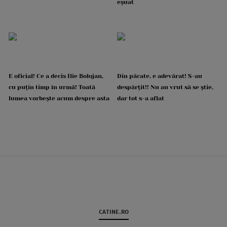
eșuat
E oficial! Ce a decis Ilie Bolojan,
Din păcate, e adevărat! S-au
cu puțin timp în urmă! Toată
despărțit!! Nu au vrut să se știe,
lumea vorbește acum despre asta
dar tot s-a aflat
CATINE.RO