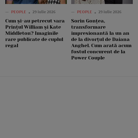
—
PEOPLE
29 iulie 2026
—
PEOPLE
29 iulie 2026
Cum și-au petrecut vara
Sorin Gonțea,
Prințul William și Kate
transformare
Middleton? Imaginile
impresionantă la un an
rare publicate de cuplul
de la divorțul de Daiana
regal
Anghel. Cum arată acum
fostul concurent de la
Power Couple