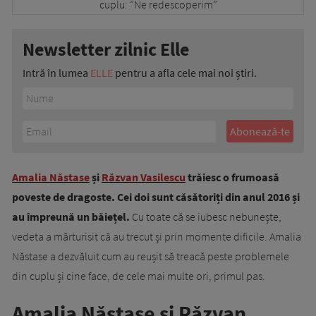
Newsletter zilnic Elle
Intră în lumea
ELLE
pentru a afla cele mai noi știri.
Amalia Năstase
și
Răzvan Vasilescu
trăiesc o frumoasă
poveste de dragoste. Cei doi sunt căsătoriți din anul 2016 și
au împreună un băiețel.
Cu toate că se iubesc nebunește,
vedeta a mărturisit că au trecut și prin momente dificile. Amalia
Năstase a dezvăluit cum au reușit să treacă peste problemele
din cuplu și cine face, de cele mai multe ori, primul pas.
Amalia Năstase și Răzvan