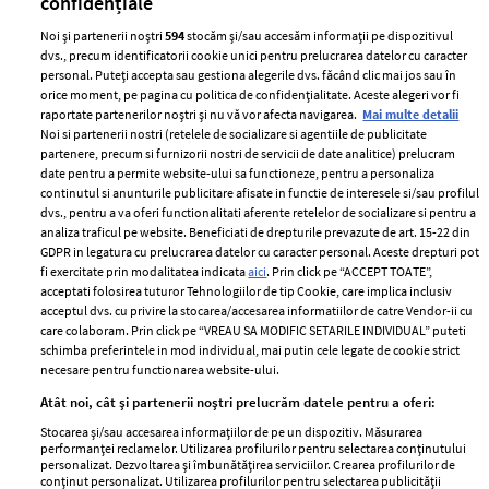
confidențiale
Noi și partenerii noștri
594
stocăm și/sau accesăm informații pe dispozitivul
dvs., precum identificatorii cookie unici pentru prelucrarea datelor cu caracter
personal. Puteți accepta sau gestiona alegerile dvs. făcând clic mai jos sau în
orice moment, pe pagina cu politica de confidențialitate. Aceste alegeri vor fi
raportate partenerilor noștri și nu vă vor afecta navigarea.
Mai multe detalii
Noi si partenerii nostri (retelele de socializare si agentiile de publicitate
partenere, precum si furnizorii nostri de servicii de date analitice) prelucram
ELLE Style Awards
Termeni si conditii
date pentru a permite website-ului sa functioneze, pentru a personaliza
2024
continutul si anunturile publicitare afisate in functie de interesele si/sau profilul
Politica de
dvs., pentru a va oferi functionalitati aferente retelelor de socializare si pentru a
Despre ELLE
confidențialitate
analiza traficul pe website. Beneficiati de drepturile prevazute de art. 15-22 din
Romania
GDPR in legatura cu prelucrarea datelor cu caracter personal. Aceste drepturi pot
Politica de cookies
fi exercitate prin modalitatea indicata
aici
. Prin click pe “ACCEPT TOATE”,
Contact
Publicitate
acceptati folosirea tuturor Tehnologiilor de tip Cookie, care implica inclusiv
acceptul dvs. cu privire la stocarea/accesarea informatiilor de catre Vendor-ii cu
Abonamente
care colaboram. Prin click pe “VREAU SA MODIFIC SETARILE INDIVIDUAL” puteti
schimba preferintele in mod individual, mai putin cele legate de cookie strict
necesare pentru functionarea website-ului.
Stiri
Libertatea pentru
Atât noi, cât și partenerii noștri prelucrăm datele pentru a oferi:
femei
GSP
Stocarea și/sau accesarea informațiilor de pe un dispozitiv. Măsurarea
Viva
performanței reclamelor. Utilizarea profilurilor pentru selectarea conținutului
Unica
personalizat. Dezvoltarea și îmbunătățirea serviciilor. Crearea profilurilor de
Avantaje
conținut personalizat. Utilizarea profilurilor pentru selectarea publicității
Baby