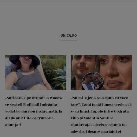
UNICA.RO
„Surioara e pe drum!” :o Wooow,
„Nu mi-e jenă să o spun cu voce
ce veste!! E oficial! Îndrăgita
tare”. Când toată lumea credea că
vedetă e din nou însărcinată, la
s-au liniștit apele între Codruța
40 de ani! Uite ce frumos a
Filip și Valentin Sanfira,
anunțat!
cântăreața a decis să spună tot
adevărul despre mariajul ei