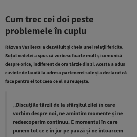
Cum trec cei doi peste
problemele în cuplu
Răzvan Vasilescu a dezvăluit și cheia unei relații fericite.
Soțul vedetei a spus că vorbesc foarte mult și comunică
despre orice, indiferent de ora târzie din zi. Acesta a adus
cuvinte de laudă la adresa partenerei sale și a declarat că
face pentru el tot ceea ce el nu reușește.
„Discuțiile târzii de la sfârșitul zilei în care
vorbim despre noi, ne amintim momente și ne
redescoperim continuu. E momentul în care
punem tot ce e în jur pe pauză și ne întoarcem