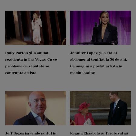
Dolly Parton și-a anulat
Jennifer Lopez și-a etalat
rezidența în Las Vegas. Cu ce
abdomenul tonifiat la 56 de ani.
probleme de sănătate se
Ce imagini a postat artista în
confruntă artista
mediul online
Jeff Bezos își vinde iahtul în
Regina Elisabeta ar fi refuzat să