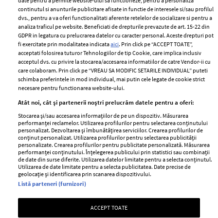
date pentru a permite website-ului sa functioneze, pentru a personaliza
2024
continutul si anunturile publicitare afisate in functie de interesele si/sau profilul
Politica de
dvs., pentru a va oferi functionalitati aferente retelelor de socializare si pentru a
Despre ELLE
confidențialitate
analiza traficul pe website. Beneficiati de drepturile prevazute de art. 15-22 din
Romania
GDPR in legatura cu prelucrarea datelor cu caracter personal. Aceste drepturi pot
Politica de cookies
fi exercitate prin modalitatea indicata
aici
. Prin click pe “ACCEPT TOATE”,
Contact
Publicitate
acceptati folosirea tuturor Tehnologiilor de tip Cookie, care implica inclusiv
acceptul dvs. cu privire la stocarea/accesarea informatiilor de catre Vendor-ii cu
Abonamente
care colaboram. Prin click pe “VREAU SA MODIFIC SETARILE INDIVIDUAL” puteti
schimba preferintele in mod individual, mai putin cele legate de cookie strict
necesare pentru functionarea website-ului.
Stiri
Libertatea pentru
Atât noi, cât și partenerii noștri prelucrăm datele pentru a oferi:
femei
GSP
Stocarea și/sau accesarea informațiilor de pe un dispozitiv. Măsurarea
Viva
performanței reclamelor. Utilizarea profilurilor pentru selectarea conținutului
Unica
personalizat. Dezvoltarea și îmbunătățirea serviciilor. Crearea profilurilor de
Avantaje
conținut personalizat. Utilizarea profilurilor pentru selectarea publicității
Baby
personalizate. Crearea profilurilor pentru publicitate personalizată. Măsurarea
Retete practice
performanței conținutului. Înțelegerea publicului prin statistici sau combinații
Retete
de date din surse diferite. Utilizarea datelor limitate pentru a selecta conținutul.
Utilizarea de date limitate pentru a selecta publicitatea. Date precise de
geolocație și identificarea prin scanarea dispozitivului.
Pariază responsabil! Decizia ONJN nr. 821/25.09.2025.
Listă parteneri (furnizori)
Jocurile de noroc sunt interzise minorilor.
ACCEPT TOATE