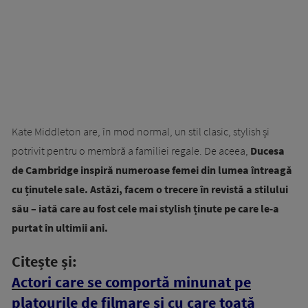
Kate Middleton are, în mod normal, un stil clasic, stylish și
potrivit pentru o membră a familiei regale. De aceea,
Ducesa
de Cambridge inspiră numeroase femei din lumea întreagă
cu ținutele sale. Astăzi, facem o trecere în revistă a stilului
său – iată care au fost cele mai stylish ținute pe care le-a
purtat în ultimii ani.
Citește și:
Actori care se comportă minunat pe
platourile de filmare și cu care toată