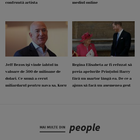
confruntă artista
mediul online
Jeff Bezos își vinde iahtul în
Regina Elisabeta ar fi refuzat să
valoare de 500 de milioane de
preia apelurile Prințului Harry
dolari. Ce sumă a cerut
fără un martor lângă ea. De ce a
miliardarul pentru nava sa, Koru
ajuns să facă un asemenea gest
people
MAI MULTE DIN