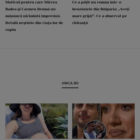
Motivul pentru care Mircea
Ce a pățit un român într-o
Badea și Carmen Brumă nu
benzinărie din Bulgaria: „Aveți
mănâncă niciodată împreună.
mare grijă!”. Ce a observat pe
Detalii neștiute din viața lor de
chitanță
cuplu
UNICA.RO