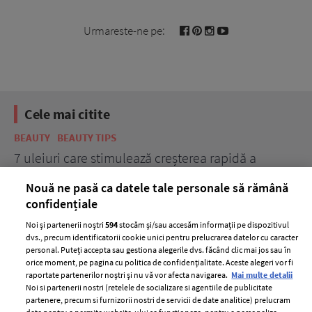
Urmareste-ne pe:
Cele mai citite
BEAUTY
BEAUTY TIPS
BE
țe
7 uleiuri care stimulează creșterea rapidă a
Ce
părului
de
Nouă ne pasă ca datele tale personale să rămână
confidențiale
Noi și partenerii noștri
594
stocăm și/sau accesăm informații pe dispozitivul
dvs., precum identificatorii cookie unici pentru prelucrarea datelor cu caracter
personal. Puteți accepta sau gestiona alegerile dvs. făcând clic mai jos sau în
orice moment, pe pagina cu politica de confidențialitate. Aceste alegeri vor fi
raportate partenerilor noștri și nu vă vor afecta navigarea.
Mai multe detalii
Noi si partenerii nostri (retelele de socializare si agentiile de publicitate
partenere, precum si furnizorii nostri de servicii de date analitice) prelucram
ELLE Style Awards
Termeni si conditii