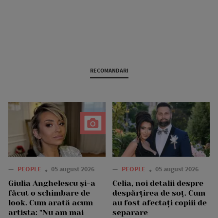
RECOMANDARI
—
PEOPLE
05 august 2026
—
PEOPLE
05 august 2026
Giulia Anghelescu și-a
Celia, noi detalii despre
făcut o schimbare de
despărțirea de soț. Cum
look. Cum arată acum
au fost afectați copiii de
artista: "Nu am mai
separare