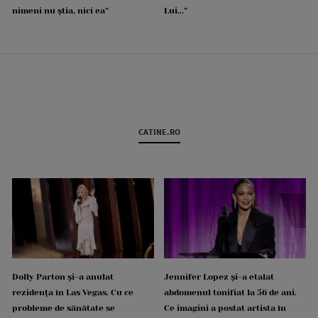
nimeni nu știa, nici ea”
Lui...”
CATINE.RO
Dolly Parton și-a anulat
Jennifer Lopez și-a etalat
rezidența în Las Vegas. Cu ce
abdomenul tonifiat la 56 de ani.
probleme de sănătate se
Ce imagini a postat artista în