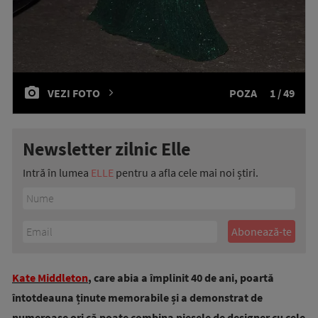
VEZI FOTO
POZA
1 / 49
Newsletter zilnic Elle
Intră în lumea
ELLE
pentru a afla cele mai noi știri.
Kate Middleton
, care abia a împlinit 40 de ani, poartă
întotdeauna ținute memorabile și a demonstrat de
numeroase ori că poate combina piesele de designer cu cele