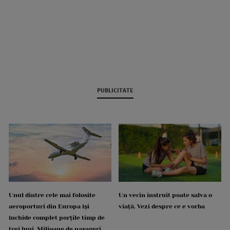
PUBLICITATE
Unul dintre cele mai folosite
Un vecin instruit poate salva o
aeroporturi din Europa își
viață. Vezi despre ce e vorba
închide complet porțile timp de
trei luni. Milioane de pasageri,