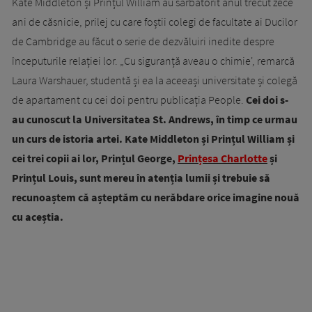
Kate Middleton și Prințul William au sărbătorit anul trecut zece
ani de căsnicie, prilej cu care foștii colegi de facultate ai Ducilor
de Cambridge au făcut o serie de dezvăluiri inedite despre
începuturile relației lor. „Cu siguranță aveau o chimie', remarcă
Laura Warshauer, studentă și ea la aceeași universitate și colegă
de apartament cu cei doi pentru publicația People.
Cei doi s-
au cunoscut la Universitatea St. Andrews, în timp ce urmau
un curs de istoria artei. Kate Middleton și Prințul William și
cei trei copii ai lor, Prințul George,
Prințesa Charlotte
și
Prințul Louis, sunt mereu în atenția lumii și trebuie să
recunoaștem că așteptăm cu nerăbdare orice imagine nouă
cu aceștia.