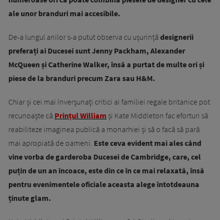
ale unor branduri mai accesibile.
De-a lungul anilor s-a putut observa cu ușurință
designerii
preferați ai Ducesei sunt Jenny Packham, Alexander
McQueen și Catherine Walker, însă a purtat de multe ori și
piese de la branduri precum Zara sau H&M.
Chiar și cei mai înverșunați critici ai familiei regale britanice pot
recunoaște că
Prințul William
și Kate Middleton fac eforturi să
reabiliteze imaginea publică a monarhiei și să o facă să pară
mai apropiată de oameni.
Este ceva evident mai ales când
vine vorba de garderoba Ducesei de Cambridge, care, cel
puțin de un an încoace, este din ce în ce mai relaxată, însă
pentru evenimentele oficiale aceasta alege întotdeauna
ținute glam.