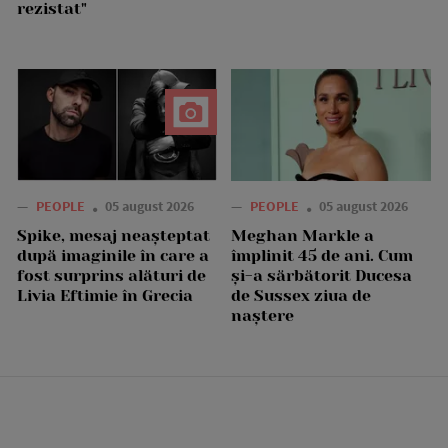
rezistat"
—
PEOPLE
05 august 2026
—
PEOPLE
05 august 2026
Spike, mesaj neașteptat
Meghan Markle a
după imaginile în care a
împlinit 45 de ani. Cum
fost surprins alături de
și-a sărbătorit Ducesa
Livia Eftimie în Grecia
de Sussex ziua de
naștere