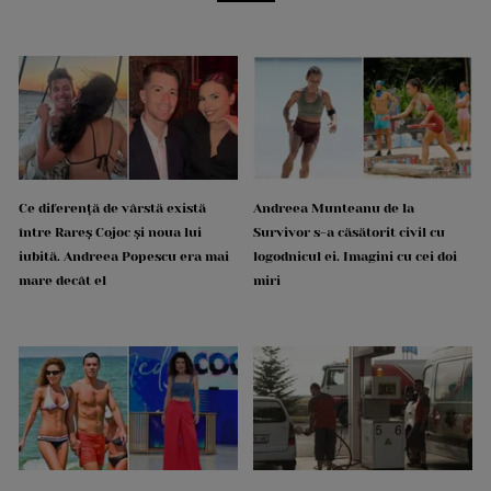
Ce diferență de vârstă există
Andreea Munteanu de la
între Rareș Cojoc și noua lui
Survivor s-a căsătorit civil cu
iubită. Andreea Popescu era mai
logodnicul ei. Imagini cu cei doi
mare decât el
miri