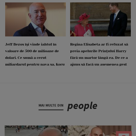
Jeff Bezos își vinde iahtul în
Regina Elisabeta ar fi refuzat să
valoare de 500 de milioane de
preia apelurile Prințului Harry
dolari. Ce sumă a cerut
fără un martor lângă ea. De ce a
miliardarul pentru nava sa, Koru
ajuns să facă un asemenea gest
people
MAI MULTE DIN