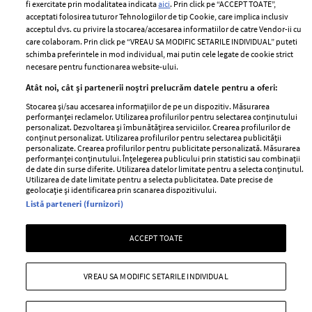
fi exercitate prin modalitatea indicata
aici
. Prin click pe “ACCEPT TOATE”,
Contact
Publicitate
acceptati folosirea tuturor Tehnologiilor de tip Cookie, care implica inclusiv
acceptul dvs. cu privire la stocarea/accesarea informatiilor de catre Vendor-ii cu
Abonamente
care colaboram. Prin click pe “VREAU SA MODIFIC SETARILE INDIVIDUAL” puteti
schimba preferintele in mod individual, mai putin cele legate de cookie strict
necesare pentru functionarea website-ului.
Stiri
Libertatea pentru
Atât noi, cât și partenerii noștri prelucrăm datele pentru a oferi:
femei
GSP
Stocarea și/sau accesarea informațiilor de pe un dispozitiv. Măsurarea
Viva
performanței reclamelor. Utilizarea profilurilor pentru selectarea conținutului
Unica
personalizat. Dezvoltarea și îmbunătățirea serviciilor. Crearea profilurilor de
Avantaje
conținut personalizat. Utilizarea profilurilor pentru selectarea publicității
Baby
personalizate. Crearea profilurilor pentru publicitate personalizată. Măsurarea
Retete practice
performanței conținutului. Înțelegerea publicului prin statistici sau combinații
Retete
de date din surse diferite. Utilizarea datelor limitate pentru a selecta conținutul.
Utilizarea de date limitate pentru a selecta publicitatea. Date precise de
geolocație și identificarea prin scanarea dispozitivului.
Pariază responsabil! Decizia ONJN nr. 821/25.09.2025.
Listă parteneri (furnizori)
Jocurile de noroc sunt interzise minorilor.
ACCEPT TOATE
Copyright © 2026 Ringier Romania SRL
VREAU SA MODIFIC SETARILE INDIVIDUAL