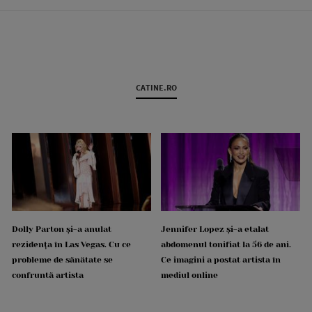
CATINE.RO
Dolly Parton și-a anulat
Jennifer Lopez și-a etalat
rezidența în Las Vegas. Cu ce
abdomenul tonifiat la 56 de ani.
probleme de sănătate se
Ce imagini a postat artista în
confruntă artista
mediul online