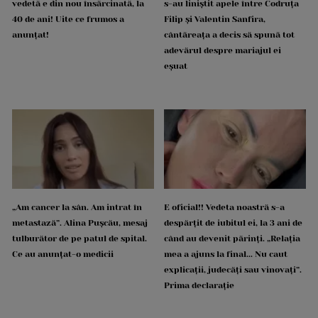
vedetă e din nou însărcinată, la
s-au liniștit apele între Codruța
40 de ani! Uite ce frumos a
Filip și Valentin Sanfira,
anunțat!
cântăreața a decis să spună tot
adevărul despre mariajul ei
eșuat
„Am cancer la sân. Am intrat în
E oficial!! Vedeta noastră s-a
metastază”. Alina Pușcău, mesaj
despărțit de iubitul ei, la 3 ani de
tulburător de pe patul de spital.
când au devenit părinți. „Relația
Ce au anunțat-o medicii
mea a ajuns la final... Nu caut
explicații, judecăți sau vinovați”.
Prima declarație