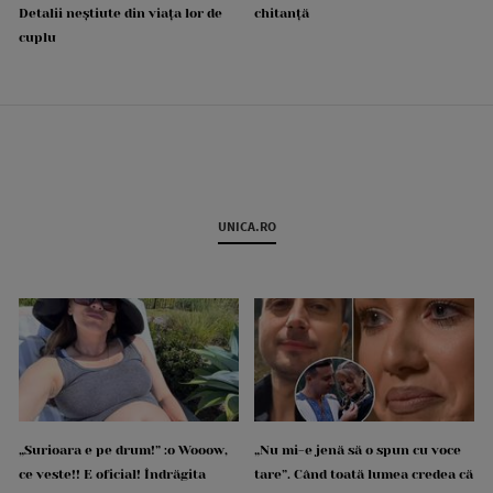
Detalii neștiute din viața lor de
chitanță
cuplu
UNICA.RO
„Surioara e pe drum!” :o Wooow,
„Nu mi-e jenă să o spun cu voce
ce veste!! E oficial! Îndrăgita
tare”. Când toată lumea credea că