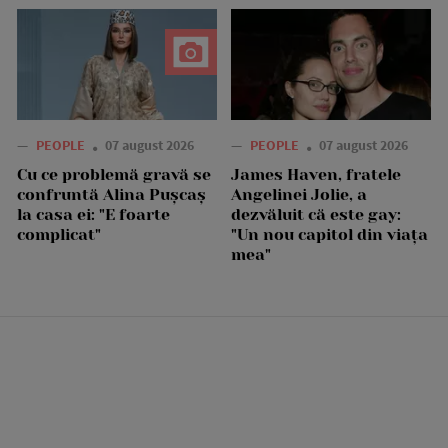
—
PEOPLE
07 august 2026
—
PEOPLE
07 august 2026
Cu ce problemă gravă se
James Haven, fratele
confruntă Alina Pușcaș
Angelinei Jolie, a
la casa ei: "E foarte
dezvăluit că este gay:
complicat"
"Un nou capitol din viața
mea"