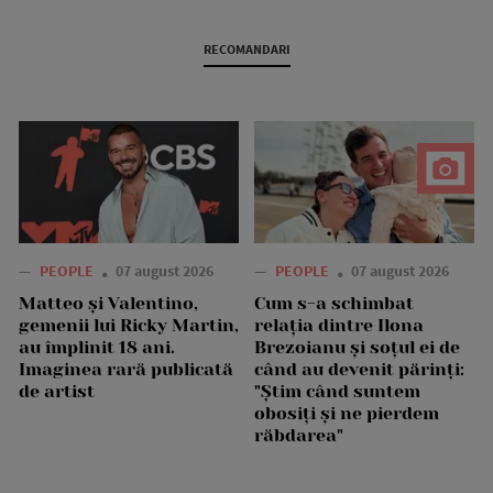
RECOMANDARI
—
PEOPLE
07 august 2026
—
PEOPLE
07 august 2026
Matteo și Valentino,
Cum s-a schimbat
gemenii lui Ricky Martin,
relația dintre Ilona
au împlinit 18 ani.
Brezoianu și soțul ei de
Imaginea rară publicată
când au devenit părinți:
de artist
"Știm când suntem
obosiți și ne pierdem
răbdarea"