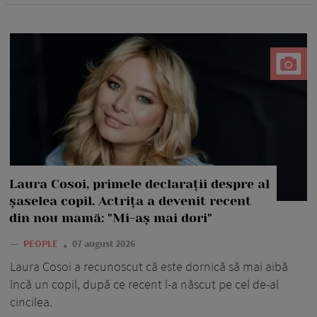
Laura Cosoi, primele declarații despre al
șaselea copil. Actrița a devenit recent
din nou mamă: "Mi-aș mai dori"
—
PEOPLE
07 august 2026
Laura Cosoi a recunoscut că este dornică să mai aibă
încă un copil, după ce recent l-a născut pe cel de-al
cincilea.