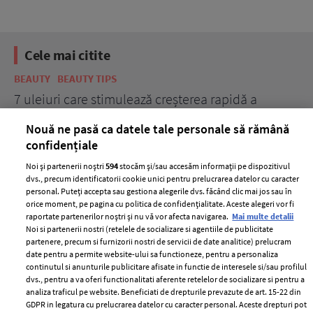
Cele mai citite
BEAUTY
BEAUTY TIPS
BE
țe
7 uleiuri care stimulează creșterea rapidă a
Ce
părului
de
Nouă ne pasă ca datele tale personale să rămână
confidențiale
Noi și partenerii noștri
594
stocăm și/sau accesăm informații pe dispozitivul
dvs., precum identificatorii cookie unici pentru prelucrarea datelor cu caracter
personal. Puteți accepta sau gestiona alegerile dvs. făcând clic mai jos sau în
orice moment, pe pagina cu politica de confidențialitate. Aceste alegeri vor fi
raportate partenerilor noștri și nu vă vor afecta navigarea.
Mai multe detalii
Noi si partenerii nostri (retelele de socializare si agentiile de publicitate
partenere, precum si furnizorii nostri de servicii de date analitice) prelucram
ELLE Style Awards
Termeni si conditii
date pentru a permite website-ului sa functioneze, pentru a personaliza
2024
continutul si anunturile publicitare afisate in functie de interesele si/sau profilul
Politica de
dvs., pentru a va oferi functionalitati aferente retelelor de socializare si pentru a
Despre ELLE
confidențialitate
analiza traficul pe website. Beneficiati de drepturile prevazute de art. 15-22 din
Romania
GDPR in legatura cu prelucrarea datelor cu caracter personal. Aceste drepturi pot
Politica de cookies