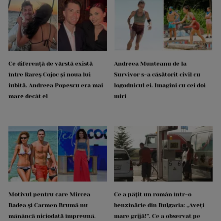
Ce diferență de vârstă există
Andreea Munteanu de la
între Rareș Cojoc și noua lui
Survivor s-a căsătorit civil cu
iubită. Andreea Popescu era mai
logodnicul ei. Imagini cu cei doi
mare decât el
miri
Motivul pentru care Mircea
Ce a pățit un român într-o
Badea și Carmen Brumă nu
benzinărie din Bulgaria: „Aveți
mănâncă niciodată împreună.
mare grijă!”. Ce a observat pe