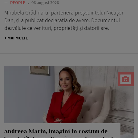
—
PEOPLE
06 august 2026
Mirabela Grădinaru, partenera președintelui Nicușor
Dan, și-a publicat declarația de avere. Documentul
dezvăluie ce venituri, proprietăți și datorii are.
+ MAI MULTE
Andreea Marin, imagini în costum de