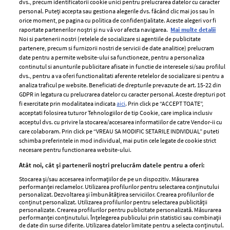
dvs., precum identificatorii cookie unici pentru prelucrarea datelor cu caracter
personal. Puteți accepta sau gestiona alegerile dvs. făcând clic mai jos sau în
orice moment, pe pagina cu politica de confidențialitate. Aceste alegeri vor fi
raportate partenerilor noștri și nu vă vor afecta navigarea.
Mai multe detalii
Noi si partenerii nostri (retelele de socializare si agentiile de publicitate
partenere, precum si furnizorii nostri de servicii de date analitice) prelucram
ELLE Style Awards
Termeni si conditii
date pentru a permite website-ului sa functioneze, pentru a personaliza
2024
continutul si anunturile publicitare afisate in functie de interesele si/sau profilul
Politica de
dvs., pentru a va oferi functionalitati aferente retelelor de socializare si pentru a
Despre ELLE
confidențialitate
analiza traficul pe website. Beneficiati de drepturile prevazute de art. 15-22 din
Romania
GDPR in legatura cu prelucrarea datelor cu caracter personal. Aceste drepturi pot
Politica de cookies
fi exercitate prin modalitatea indicata
aici
. Prin click pe “ACCEPT TOATE”,
Contact
Publicitate
acceptati folosirea tuturor Tehnologiilor de tip Cookie, care implica inclusiv
acceptul dvs. cu privire la stocarea/accesarea informatiilor de catre Vendor-ii cu
Abonamente
care colaboram. Prin click pe “VREAU SA MODIFIC SETARILE INDIVIDUAL” puteti
schimba preferintele in mod individual, mai putin cele legate de cookie strict
necesare pentru functionarea website-ului.
Stiri
Libertatea pentru
Atât noi, cât și partenerii noștri prelucrăm datele pentru a oferi:
femei
GSP
Stocarea și/sau accesarea informațiilor de pe un dispozitiv. Măsurarea
Viva
performanței reclamelor. Utilizarea profilurilor pentru selectarea conținutului
Unica
personalizat. Dezvoltarea și îmbunătățirea serviciilor. Crearea profilurilor de
Avantaje
conținut personalizat. Utilizarea profilurilor pentru selectarea publicității
Baby
personalizate. Crearea profilurilor pentru publicitate personalizată. Măsurarea
Retete practice
performanței conținutului. Înțelegerea publicului prin statistici sau combinații
Retete
de date din surse diferite. Utilizarea datelor limitate pentru a selecta conținutul.