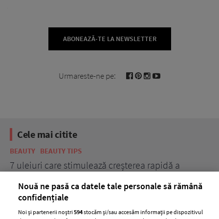
ABONEAZĂ-TE LA NEWSLETTER
Urmareste-ne pe:
Cele mai citite
BEAUTY
BEAUTY TIPS
BE
țe
7 uleiuri care stimulează creșterea rapidă a
Ce
părului
de
Nouă ne pasă ca datele tale personale să rămână
confidențiale
Noi și partenerii noștri
594
stocăm și/sau accesăm informații pe dispozitivul