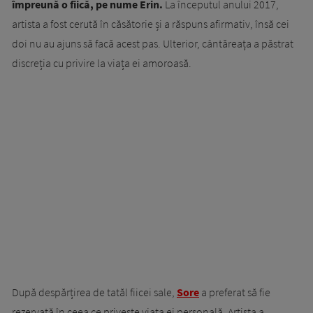
împreună o fiică, pe nume Erin.
La începutul anului 2017,
artista a fost cerută în căsătorie și a răspuns afirmativ, însă cei
doi nu au ajuns să facă acest pas. Ulterior, cântăreața a păstrat
discreția cu privire la viața ei amoroasă.
După despărțirea de tatăl fiicei sale,
Sore
a preferat să fie
rezervată în ceea ce privește viața ei personală. Artista a