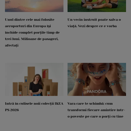
Unul dintre cele mai folosite
Un vecin instruit poate salva o
aeroporturi din Europa își
viață. Vezi despre ce e vorba
închide complet porțile timp de
trei luni. Milioane de pasageri,
afectați
Intră în culisele noii colecții IKEA
Vara care te schimbă: cum
PS 2026
transformi fiecare amintire într-
o poveste pe care o porți cu tine