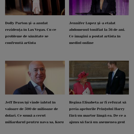
Dolly Parton și-a anulat
Jennifer Lopez și-a etalat
rezidența în Las Vegas. Cu ce
abdomenul tonifiat la 56 de ani.
probleme de sănătate se
Ce imagini a postat artista în
confruntă artista
mediul online
Jeff Bezos își vinde iahtul în
Regina Elisabeta ar fi refuzat să
valoare de 500 de milioane de
preia apelurile Prințului Harry
dolari. Ce sumă a cerut
fără un martor lângă ea. De ce a
miliardarul pentru nava sa, Koru
ajuns să facă un asemenea gest