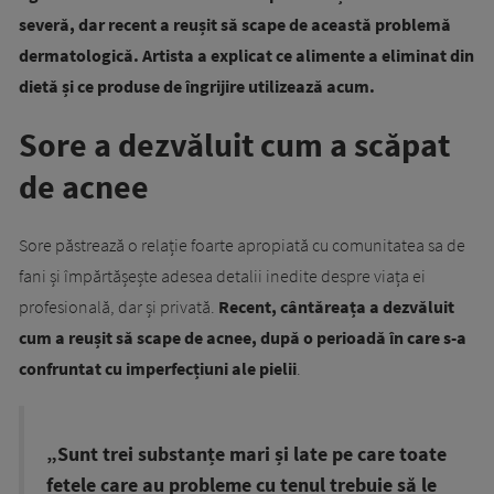
severă, dar recent a reușit să scape de această problemă
dermatologică. Artista a explicat ce alimente a eliminat din
dietă și ce produse de îngrijire utilizează acum.
Sore a dezvăluit cum a scăpat
de acnee
Sore păstrează o relație foarte apropiată cu comunitatea sa de
fani și împărtășește adesea detalii inedite despre viața ei
profesională, dar și privată.
Recent, cântăreața a dezvăluit
cum a reușit să scape de acnee, după o perioadă în care s-a
confruntat cu imperfecțiuni ale pielii
.
„Sunt trei substanțe mari și late pe care toate
fetele care au probleme cu tenul trebuie să le