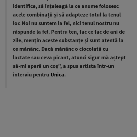
identifice, să înțeleagă la ce anume folosesc
acele combinații și să adapteze totul la tenul
lor. Noi nu suntem la fel, nici tenul nostru nu
răspunde la fel. Pentru ten, fac ce fac de ani de
zile, mențin aceste substanțe și sunt atentă la
ce mănânc. Dacă mănânc o ciocolată cu
lactate sau ceva picant, atunci sigur mă aștept
să-mi apară un coș”, a spus artista într-un
interviu pentru
Unica
.