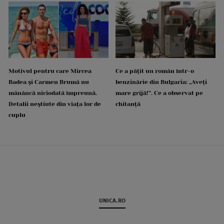
Motivul pentru care Mircea
Ce a pățit un român într-o
Badea și Carmen Brumă nu
benzinărie din Bulgaria: „Aveți
mănâncă niciodată împreună.
mare grijă!”. Ce a observat pe
Detalii neștiute din viața lor de
chitanță
cuplu
UNICA.RO