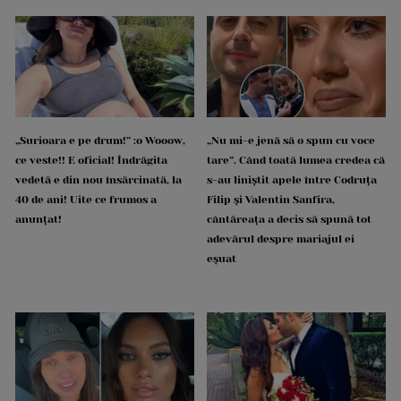
„Surioara e pe drum!” :o Wooow,
„Nu mi-e jenă să o spun cu voce
ce veste!! E oficial! Îndrăgita
tare”. Când toată lumea credea că
vedetă e din nou însărcinată, la
s-au liniștit apele între Codruța
40 de ani! Uite ce frumos a
Filip și Valentin Sanfira,
anunțat!
cântăreața a decis să spună tot
adevărul despre mariajul ei
eșuat