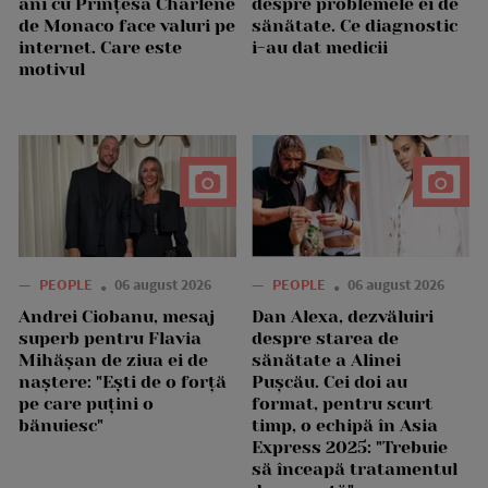
ani cu Prințesa Charlene
despre problemele ei de
de Monaco face valuri pe
sănătate. Ce diagnostic
internet. Care este
i-au dat medicii
motivul
—
PEOPLE
06 august 2026
—
PEOPLE
06 august 2026
Andrei Ciobanu, mesaj
Dan Alexa, dezvăluiri
superb pentru Flavia
despre starea de
Mihășan de ziua ei de
sănătate a Alinei
naștere: "Ești de o forță
Pușcău. Cei doi au
pe care puțini o
format, pentru scurt
bănuiesc"
timp, o echipă în Asia
Express 2025: "Trebuie
să înceapă tratamentul