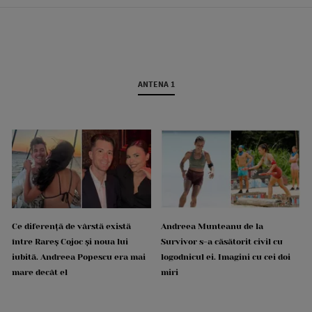
ANTENA 1
Ce diferență de vârstă există
Andreea Munteanu de la
între Rareș Cojoc și noua lui
Survivor s-a căsătorit civil cu
iubită. Andreea Popescu era mai
logodnicul ei. Imagini cu cei doi
mare decât el
miri