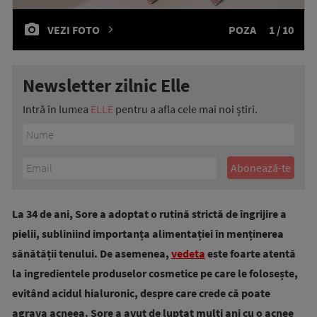
VEZI FOTO
POZA
1 / 10
Newsletter zilnic Elle
Intră în lumea
ELLE
pentru a afla cele mai noi știri.
La 34 de ani, Sore a adoptat o rutină strictă de îngrijire a
pielii, subliniind importanța alimentației în menținerea
sănătății tenului. De asemenea,
vedeta
este foarte atentă
la ingredientele produselor cosmetice pe care le folosește,
evitând acidul hialuronic, despre care crede că poate
agrava acneea. Sore a avut de luptat mulți ani cu o acnee