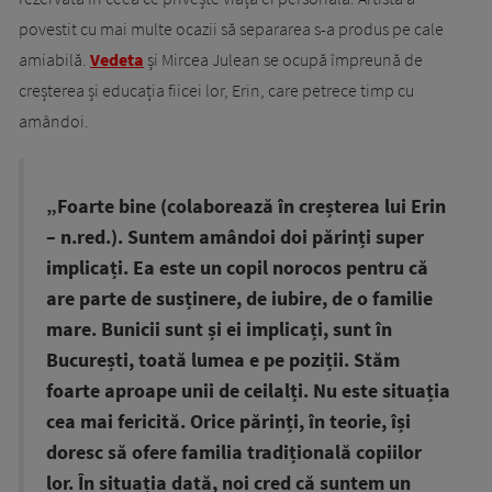
povestit cu mai multe ocazii să separarea s-a produs pe cale
amiabilă.
Vedeta
și Mircea Julean se ocupă împreună de
creșterea și educația fiicei lor, Erin, care petrece timp cu
amândoi.
„Foarte bine (colaborează în creșterea lui Erin
– n.red.). Suntem amândoi doi părinți super
implicați. Ea este un copil norocos pentru că
are parte de susținere, de iubire, de o familie
mare. Bunicii sunt și ei implicați, sunt în
București, toată lumea e pe poziții. Stăm
foarte aproape unii de ceilalți. Nu este situația
cea mai fericită. Orice părinți, în teorie, își
doresc să ofere familia tradițională copiilor
lor. În situația dată, noi cred că suntem un