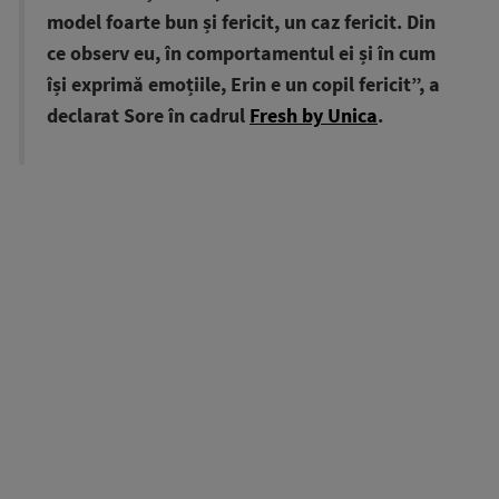
model foarte bun și fericit, un caz fericit. Din
ce observ eu, în comportamentul ei și în cum
își exprimă emoțiile, Erin e un copil fericit”, a
declarat Sore în cadrul
Fresh by Unica
.