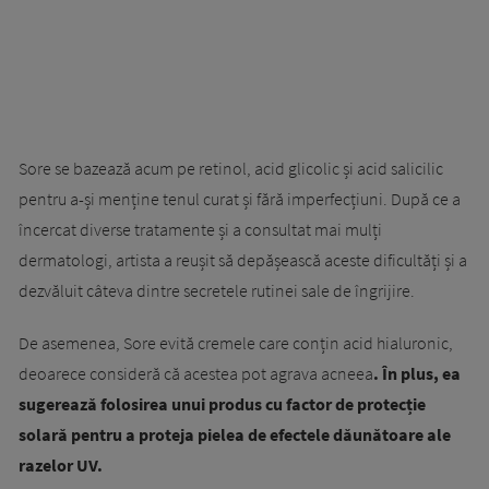
Sore se bazează acum pe retinol, acid glicolic și acid salicilic
pentru a-și menține tenul curat și fără imperfecțiuni. După ce a
încercat diverse tratamente și a consultat mai mulți
dermatologi, artista a reușit să depășească aceste dificultăți și a
dezvăluit câteva dintre secretele rutinei sale de îngrijire.
De asemenea, Sore evită cremele care conțin acid hialuronic,
deoarece consideră că acestea pot agrava acneea
. În plus, ea
sugerează folosirea unui produs cu factor de protecție
solară pentru a proteja pielea de efectele dăunătoare ale
razelor UV.