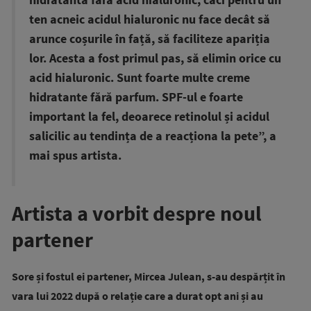
hidratantă fără acid hialuronic, căci pentru un
ten acneic acidul hialuronic nu face decât să
arunce coșurile în față, să faciliteze apariția
lor. Acesta a fost primul pas, să elimin orice cu
acid hialuronic. Sunt foarte multe creme
hidratante fără parfum. SPF-ul e foarte
important la fel, deoarece retinolul și acidul
salicilic au tendința de a reacționa la pete”, a
mai spus artista.
Artista a vorbit despre noul
partener
Sore și fostul ei partener, Mircea Julean, s-au despărțit în
vara lui 2022 după o relație care a durat opt ani și au