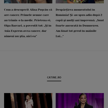
Cum a descoperit Alina Pușcău că
Despărțirea momentului în
are cancer. Primele semne care
România! Și-au spus adio după 2
au trimis-o la medic. Prietena ei,
copii și mulți ani împreună. „Sunt
Olga Barcari, a povestit tot: „Și în
foarte ancorată în Dumnezeu.
Asia Express avea cancer, dar
Am lăsat tot greul în mâinile
nimeni nu știa, nici ea”
Lui...”
CATINE.RO