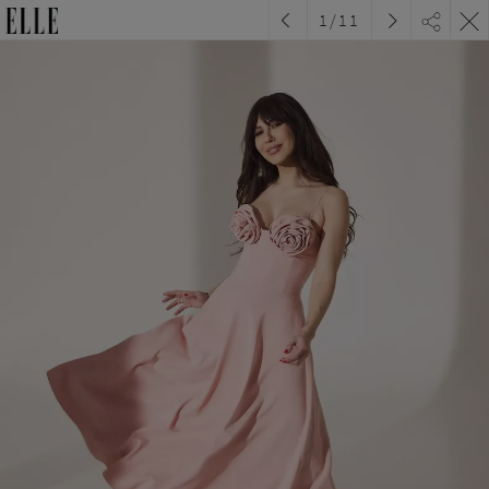
1
/
11