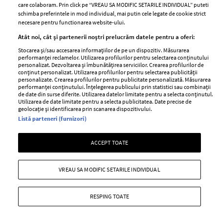
care colaboram. Prin click pe “VREAU SA MODIFIC SETARILE INDIVIDUAL” puteti
aeroporturi din Europa își
viață. Vezi despre ce e vorba
schimba preferintele in mod individual, mai putin cele legate de cookie strict
închide complet porțile timp
necesare pentru functionarea website-ului.
de trei luni. Milioane de
Atât noi, cât și partenerii noștri prelucrăm datele pentru a oferi:
pasageri, afectați
Stocarea și/sau accesarea informațiilor de pe un dispozitiv. Măsurarea
performanței reclamelor. Utilizarea profilurilor pentru selectarea conținutului
personalizat. Dezvoltarea și îmbunătățirea serviciilor. Crearea profilurilor de
conținut personalizat. Utilizarea profilurilor pentru selectarea publicității
personalizate. Crearea profilurilor pentru publicitate personalizată. Măsurarea
performanței conținutului. Înțelegerea publicului prin statistici sau combinații
de date din surse diferite. Utilizarea datelor limitate pentru a selecta conținutul.
Utilizarea de date limitate pentru a selecta publicitatea. Date precise de
geolocație și identificarea prin scanarea dispozitivului.
Listă parteneri (furnizori)
Intră în culisele noii colecții
Vara care te schimbă: cum
ACCEPT TOATE
IKEA PS 2026
transformi fiecare amintire
într-o poveste pe care o porți
cu tine
VREAU SA MODIFIC SETARILE INDIVIDUAL
RESPING TOATE