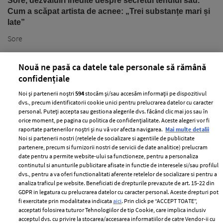
Sore, dezvăluiri inedite despre secretul tenului său.
Cum a scăpat artista de acnee: „Trei substanțe mari și
late”
Sore
Nouă ne pasă ca datele tale personale să rămână
confidențiale
Noi și partenerii noștri
594
stocăm și/sau accesăm informații pe dispozitivul
dvs., precum identificatorii cookie unici pentru prelucrarea datelor cu caracter
personal. Puteți accepta sau gestiona alegerile dvs. făcând clic mai jos sau în
orice moment, pe pagina cu politica de confidențialitate. Aceste alegeri vor fi
PARTENERI
raportate partenerilor noștri și nu vă vor afecta navigarea.
Mai multe detalii
Noi si partenerii nostri (retelele de socializare si agentiile de publicitate
partenere, precum si furnizorii nostri de servicii de date analitice) prelucram
date pentru a permite website-ului sa functioneze, pentru a personaliza
continutul si anunturile publicitare afisate in functie de interesele si/sau profilul
dvs., pentru a va oferi functionalitati aferente retelelor de socializare si pentru a
analiza traficul pe website. Beneficiati de drepturile prevazute de art. 15-22 din
GDPR in legatura cu prelucrarea datelor cu caracter personal. Aceste drepturi pot
fi exercitate prin modalitatea indicata
aici
. Prin click pe “ACCEPT TOATE”,
acceptati folosirea tuturor Tehnologiilor de tip Cookie, care implica inclusiv
Unul dintre cele mai folosite
Un vecin instruit poate salva o
acceptul dvs. cu privire la stocarea/accesarea informatiilor de catre Vendor-ii cu