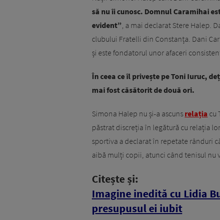
să nu îi cunosc. Domnul Caramihai est
evident”
, a mai declarat Stere Halep. D
clubului Fratelli din Constanța. Dani Car
și este fondatorul unor afaceri consisten
În ceea ce îl privește pe Toni Iuruc, 
mai fost căsătorit de două ori.
Simona Halep nu și-a ascuns
relația
cu T
păstrat discreția în legătură cu relația lo
sportiva a declarat în repetate rânduri c
aibă mulți copii, atunci când tenisul nu v
Citește și:
Imagine inedită cu Lidia Bu
presupusul ei iubit