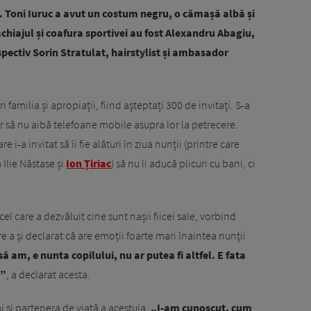
u. Toni Iuruc a avut un costum negru, o cămașă albă și
chiajul și coafura sportivei au fost Alexandru Abagiu,
ectiv Sorin Stratulat, hairstylist și ambasador
 familia și apropiații, fiind așteptați 300 de invitați. S-a
lor să nu aibă telefoane mobile asupra lor la petrecere.
 i-a invitat să îi fie alături în ziua nunții (printre care
Ilie Năstase și
Ion Țiriac
) să nu îi aducă plicuri cu bani, ci
el care a dezvăluit cine sunt nașii fiicei sale, vorbind
re a și declarat că are emoții foarte mari înaintea nunții
 am, e nunta copilului, nu ar putea fi altfel. E fata
…”
, a declarat acesta.
și partenera de viață a acestuia.
„I-am cunoscut, cum