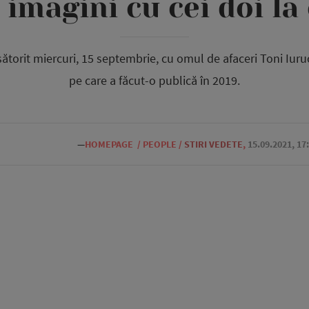
 imagini cu cei doi la
torit miercuri, 15 septembrie, cu omul de afaceri Toni Iuruc,
pe care a făcut-o publică în 2019.
—
HOMEPAGE
/
PEOPLE
/
STIRI VEDETE
,
15.09.2021, 17