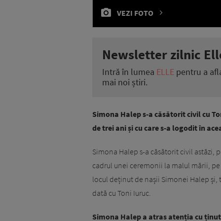
VEZI FOTO
Newsletter zilnic Ell
Intră în lumea
ELLE
pentru a afl
mai noi știri.
Simona Halep s-a căsătorit civil cu Ton
de trei ani și cu care s-a logodit în ac
Simona Halep s-a căsătorit civil astăzi, 
cadrul unei ceremonii la malul mării, pe
locul deținut de nașii Simonei Halep și,
dată cu Toni Iuruc.
Simona Halep a atras atenția cu ținuta