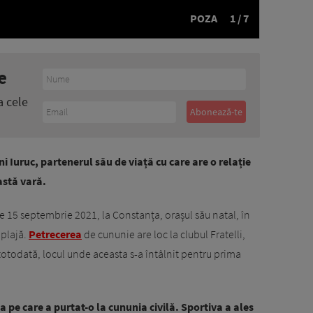
POZA
1 / 7
e
a cele
i Iuruc, partenerul său de viață cu care are o relație
eastă vară.
pe 15 septembrie 2021, la Constanța, orașul său natal, în
 plajă.
Petrecerea
de cununie are loc la clubul Fratelli,
 totodată, locul unde aceasta s-a întâlnit pentru prima
 pe care a purtat-o la cununia civilă. Sportiva a ales