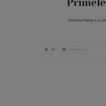
Primele
Simona Halep s-a căsă
Urmărește-ne