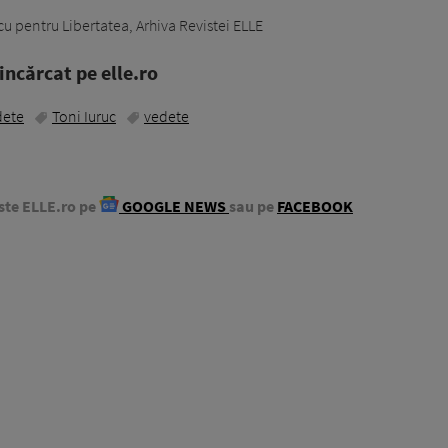
u pentru Libertatea, Arhiva Revistei ELLE
ncărcat pe elle.ro
dete
Toni Iuruc
vedete
ste ELLE.ro pe
GOOGLE NEWS
sau pe
FACEBOOK