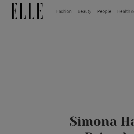
Fashion
Beauty
People
Health &
Simona Hal