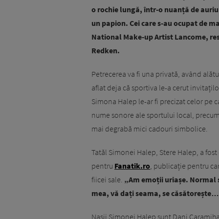
o rochie lungă, într-o nuanță de auri
un papion. Cei care s-au ocupat de ma
National Make-up Artist Lancome, resp
Redken.
Petrecerea va fi una privată, având alături
aflat deja că sportiva le-a cerut invitați
Simona Halep le-ar fi precizat celor pe care
nume sonore ale sportului local, precum 
mai degrabă mici cadouri simbolice.
Tatăl Simonei Halep, Stere Halep, a fost c
pentru
Fanatik.ro
, publicație pentru ca
fiicei sale.
„Am emoții uriașe. Normal să
mea, vă dați seama, se căsătorește
Nașii Simonei Halep sunt Dani Caramihai 