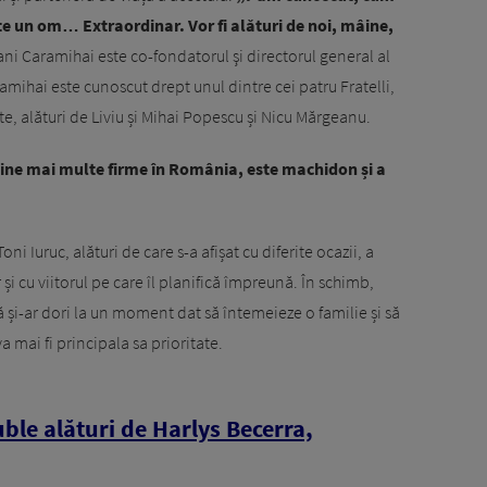
e un om… Extraordinar. Vor fi alături de noi, mâine,
ani Caramihai este co-fondatorul şi directorul general al
amihai este cunoscut drept unul dintre cei patru Fratelli,
te, alături de Liviu și Mihai Popescu și Nicu Mărgeanu.
deține mai multe firme în România, este machidon și a
oni Iuruc, alături de care s-a afișat cu diferite ocazii, a
r și cu viitorul pe care îl planifică împreună. În schimb,
ă și-ar dori la un moment dat să întemeieze o familie și să
a mai fi principala sa prioritate.
ble alături de Harlys Becerra,