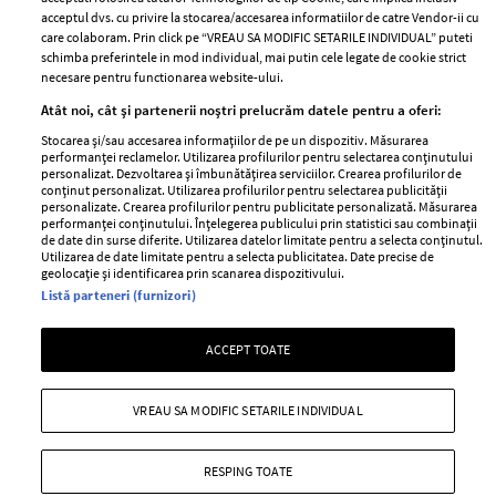
acceptul dvs. cu privire la stocarea/accesarea informatiilor de catre Vendor-ii cu
Abonamente
care colaboram. Prin click pe “VREAU SA MODIFIC SETARILE INDIVIDUAL” puteti
schimba preferintele in mod individual, mai putin cele legate de cookie strict
necesare pentru functionarea website-ului.
Stiri
Libertatea pentru
Atât noi, cât și partenerii noștri prelucrăm datele pentru a oferi:
femei
GSP
Stocarea și/sau accesarea informațiilor de pe un dispozitiv. Măsurarea
Viva
performanței reclamelor. Utilizarea profilurilor pentru selectarea conținutului
Unica
personalizat. Dezvoltarea și îmbunătățirea serviciilor. Crearea profilurilor de
Avantaje
conținut personalizat. Utilizarea profilurilor pentru selectarea publicității
Baby
personalizate. Crearea profilurilor pentru publicitate personalizată. Măsurarea
Retete practice
performanței conținutului. Înțelegerea publicului prin statistici sau combinații
Retete
de date din surse diferite. Utilizarea datelor limitate pentru a selecta conținutul.
Utilizarea de date limitate pentru a selecta publicitatea. Date precise de
geolocație și identificarea prin scanarea dispozitivului.
Pariază responsabil! Decizia ONJN nr. 821/25.09.2025.
Listă parteneri (furnizori)
Jocurile de noroc sunt interzise minorilor.
ACCEPT TOATE
Copyright © 2026 Ringier Romania SRL
VREAU SA MODIFIC SETARILE INDIVIDUAL
RESPING TOATE