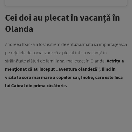
Cei doi au plecat în vacanță în
Olanda
Andreea Ibacka a fost extrem de entuziasmată să împărtășească
pe rețelele de socializare că a plecat într-o vacanță în
străinătate alături de familia sa, mai exact în Olanda.
Actrița a
menționat că au început „aventura olandeză”, fiind în
vizită la sora mai mare a copiilor săi, Inoke, care este fiica
lui Cabral din prima căsătorie.