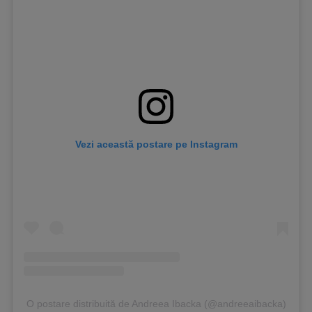
Vezi această postare pe Instagram
O postare distribuită de Andreea Ibacka (@andreeaibacka)