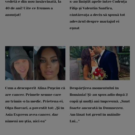
vedetă e din nou însărcinată, la
s-au liniștit apele între Codruța
40 de ani! Uite ce frumos a
Filip și Valentin Sanfira,
anunțat!
cântăreața a decis să spună tot
adevărul despre mariajul ei
eșuat
Cum a descoperit Alina Pușcău că
Despărțirea momentului în
are cancer. Primele semne care
România! Și-au spus adio după 2
au trimis-o la medic. Prietena ei,
copii și mulți ani împreună. „Sunt
Olga Barcari, a povestit tot: „Și în
foarte ancorată în Dumnezeu.
Asia Express avea cancer, dar
Am lăsat tot greul în mâinile
nimeni nu știa, nici ea”
Lui...”