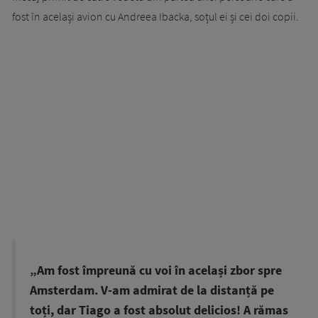
fost în același avion cu Andreea Ibacka, soțul ei și cei doi copii.
„Am fost împreună cu voi în același zbor spre
Amsterdam. V-am admirat de la distanță pe
toți, dar Tiago a fost absolut delicios! A rămas