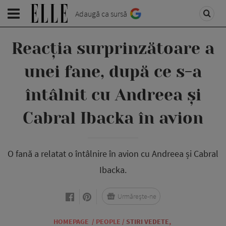
Adaugă ca sursă
Reacția surprinzătoare a
unei fane, după ce s-a
întâlnit cu Andreea și
Cabral Ibacka în avion
O fană a relatat o întâlnire în avion cu Andreea și Cabral
Ibacka.
Urmărește-ne
HOMEPAGE
/
PEOPLE
/
STIRI VEDETE
,