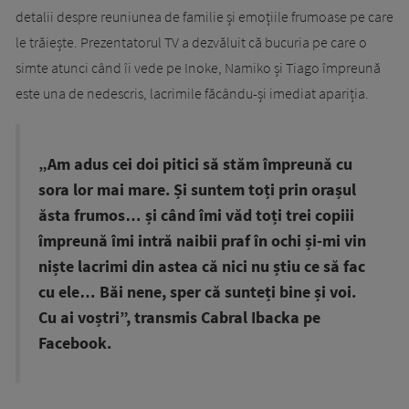
detalii despre reuniunea de familie și emoțiile frumoase pe care
le trăiește. Prezentatorul TV a dezvăluit că bucuria pe care o
simte atunci când îi vede pe Inoke, Namiko și Tiago împreună
este una de nedescris, lacrimile făcându-și imediat apariția.
„Am adus cei doi pitici să stăm împreună cu
sora lor mai mare. Și suntem toți prin orașul
ăsta frumos… și când îmi văd toți trei copiii
împreună îmi intră naibii praf în ochi și-mi vin
niște lacrimi din astea că nici nu știu ce să fac
cu ele… Băi nene, sper că sunteți bine și voi.
Cu ai voștri”, transmis Cabral Ibacka pe
Facebook.