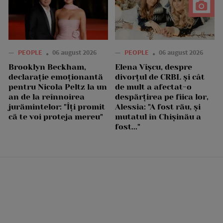
—
PEOPLE
06 august 2026
—
PEOPLE
06 august 2026
Brooklyn Beckham,
Elena Vîșcu, despre
declarație emoționantă
divorțul de CRBL și cât
pentru Nicola Peltz la un
de mult a afectat-o
an de la reînnoirea
despărțirea pe fiica lor,
jurămintelor: "Îți promit
Alessia: "A fost rău, și
că te voi proteja mereu"
mutatul în Chișinău a
fost..."