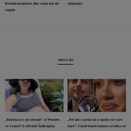
Detalii neștiute din viața lor de
chitanță
cuplu
UNICA.RO
„Surioara e pe drum!” :o Wooow,
„Nu mi-e jenă să o spun cu voce
ce veste!! E oficial! Îndrăgita
tare”. Când toată lumea credea că