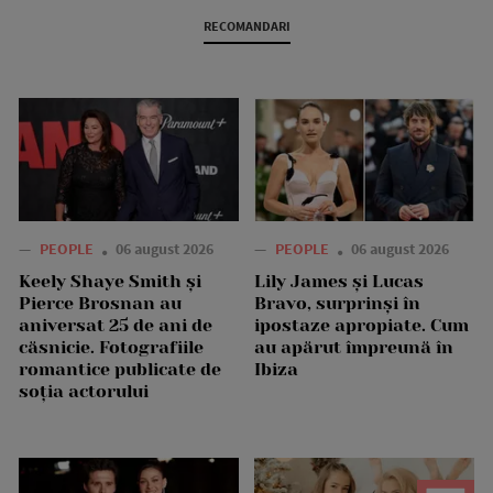
RECOMANDARI
—
PEOPLE
06 august 2026
—
PEOPLE
06 august 2026
Keely Shaye Smith și
Lily James și Lucas
Pierce Brosnan au
Bravo, surprinși în
aniversat 25 de ani de
ipostaze apropiate. Cum
căsnicie. Fotografiile
au apărut împreună în
romantice publicate de
Ibiza
soția actorului