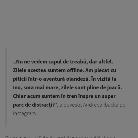
„Nu ne vedem capul de treabă, dar altfel.
Zilele acestea suntem offline. Am plecat cu
piticii într-o aventură olandeză. În vizită la
Ino, sora mai mare, zilele sunt pline de joacă.
Chiar acum suntem în tren înspre un super
parc de distracții”
, a povestit Andreea Ibacka pe
Instagram.
De asemenea, și Cabral a postat primele noutăți despre