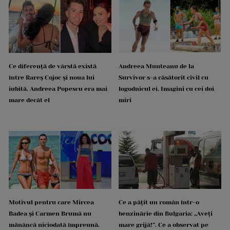
Ce diferență de vârstă există
Andreea Munteanu de la
între Rareș Cojoc și noua lui
Survivor s-a căsătorit civil cu
iubită. Andreea Popescu era mai
logodnicul ei. Imagini cu cei doi
mare decât el
miri
Motivul pentru care Mircea
Ce a pățit un român într-o
Badea și Carmen Brumă nu
benzinărie din Bulgaria: „Aveți
mănâncă niciodată împreună.
mare grijă!”. Ce a observat pe