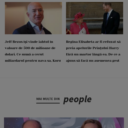
Jeff Bezos își vinde iahtul în
Regina Elisabeta ar fi refuzat să
valoare de 500 de milioane de
preia apelurile Prințului Harry
dolari. Ce sumă a cerut
fără un martor lângă ea. De ce a
miliardarul pentru nava sa, Koru
ajuns să facă un asemenea gest
people
MAI MULTE DIN