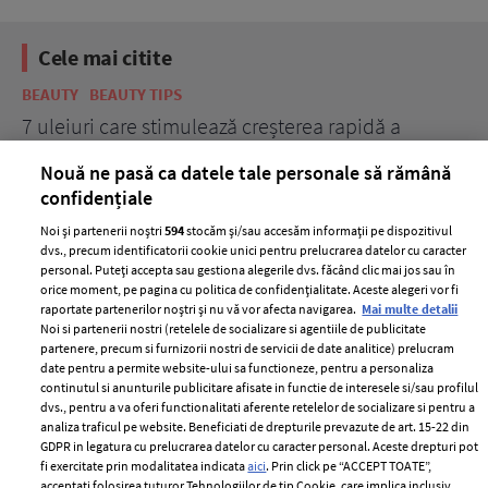
Cele mai citite
BEAUTY
BEAUTY TIPS
BE
țe
7 uleiuri care stimulează creșterea rapidă a
Ce
părului
de
Nouă ne pasă ca datele tale personale să rămână
confidențiale
Noi și partenerii noștri
594
stocăm și/sau accesăm informații pe dispozitivul
dvs., precum identificatorii cookie unici pentru prelucrarea datelor cu caracter
personal. Puteți accepta sau gestiona alegerile dvs. făcând clic mai jos sau în
orice moment, pe pagina cu politica de confidențialitate. Aceste alegeri vor fi
raportate partenerilor noștri și nu vă vor afecta navigarea.
Mai multe detalii
Noi si partenerii nostri (retelele de socializare si agentiile de publicitate
partenere, precum si furnizorii nostri de servicii de date analitice) prelucram
ELLE Style Awards
Termeni si conditii
date pentru a permite website-ului sa functioneze, pentru a personaliza
2024
continutul si anunturile publicitare afisate in functie de interesele si/sau profilul
Politica de
dvs., pentru a va oferi functionalitati aferente retelelor de socializare si pentru a
Despre ELLE
confidențialitate
analiza traficul pe website. Beneficiati de drepturile prevazute de art. 15-22 din
Romania
GDPR in legatura cu prelucrarea datelor cu caracter personal. Aceste drepturi pot
Politica de cookies
fi exercitate prin modalitatea indicata
aici
. Prin click pe “ACCEPT TOATE”,
Contact
Publicitate
acceptati folosirea tuturor Tehnologiilor de tip Cookie, care implica inclusiv