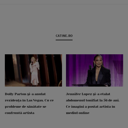
CATINE.RO
Dolly Parton și-a anulat
Jennifer Lopez și-a etalat
rezidența în Las Vegas. Cu ce
abdomenul tonifiat la 56 de ani.
probleme de sănătate se
Ce imagini a postat artista în
confruntă artista
mediul online