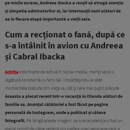
pe micile ecrane, Andreea Ibacka a reușit să atragă atenția
și simpatia admiratorilor ei, iar internauții sunt alături de
ea în fiecare etapă importantă a vieții sale.
Cum a recționat o fană, după ce
s-a întâlnit în avion cu Andreea
și Cabral Ibacka
Actrița
este foarte de activă în social media, menținând o
legătură constantă cu fanii săi, împărtășindu-le atât
momentele plăcute din viața sa, cât și cele mai puțin plăcute.
Aceasta a plecat recent într-o vacanță în Olanda alături de
familia sa. Anunțul călătoriei a fost făcut pe pagina
personală de Instagram, unde a publicat și câteva
fotografii.
Pe lângă aceste imagini, ce a atras atenția a fost un
mesaj primit de către vedetă din partea unei persoane care a