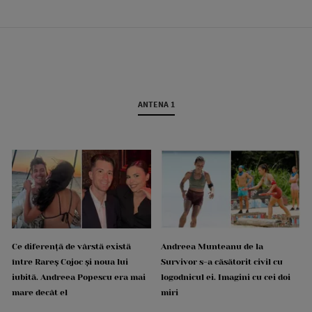
ANTENA 1
Ce diferență de vârstă există
Andreea Munteanu de la
între Rareș Cojoc și noua lui
Survivor s-a căsătorit civil cu
iubită. Andreea Popescu era mai
logodnicul ei. Imagini cu cei doi
mare decât el
miri