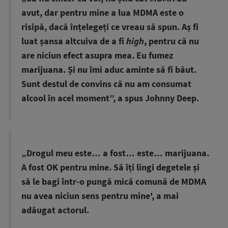
avut, dar pentru mine a lua MDMA este o
risipă, dacă înțelegeți ce vreau să spun. Aș fi
luat șansa altcuiva de a fi
high
, pentru că nu
are niciun efect asupra mea. Eu fumez
marijuana. Și nu îmi aduc aminte să fi băut.
Sunt destul de convins că nu am consumat
alcool în acel moment”, a spus Johnny Deep.
„Drogul meu este… a fost… este… marijuana.
A fost OK pentru mine. Să îți lingi degetele și
să le bagi într-o pungă mică comună de MDMA
nu avea niciun sens pentru mine', a mai
adăugat actorul.