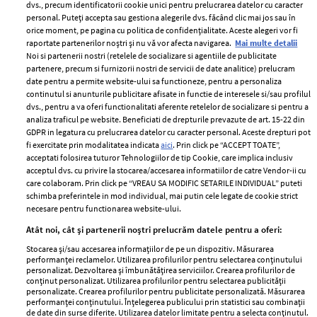
dvs., precum identificatorii cookie unici pentru prelucrarea datelor cu caracter
personal. Puteți accepta sau gestiona alegerile dvs. făcând clic mai jos sau în
orice moment, pe pagina cu politica de confidențialitate. Aceste alegeri vor fi
raportate partenerilor noștri și nu vă vor afecta navigarea.
Mai multe detalii
Noi si partenerii nostri (retelele de socializare si agentiile de publicitate
partenere, precum si furnizorii nostri de servicii de date analitice) prelucram
ELLE Style Awards
Termeni si conditii
date pentru a permite website-ului sa functioneze, pentru a personaliza
2024
continutul si anunturile publicitare afisate in functie de interesele si/sau profilul
Politica de
dvs., pentru a va oferi functionalitati aferente retelelor de socializare si pentru a
Despre ELLE
confidențialitate
analiza traficul pe website. Beneficiati de drepturile prevazute de art. 15-22 din
Romania
GDPR in legatura cu prelucrarea datelor cu caracter personal. Aceste drepturi pot
Politica de cookies
fi exercitate prin modalitatea indicata
aici
. Prin click pe “ACCEPT TOATE”,
Contact
Publicitate
acceptati folosirea tuturor Tehnologiilor de tip Cookie, care implica inclusiv
acceptul dvs. cu privire la stocarea/accesarea informatiilor de catre Vendor-ii cu
Abonamente
care colaboram. Prin click pe “VREAU SA MODIFIC SETARILE INDIVIDUAL” puteti
schimba preferintele in mod individual, mai putin cele legate de cookie strict
necesare pentru functionarea website-ului.
Stiri
Libertatea pentru
Atât noi, cât și partenerii noștri prelucrăm datele pentru a oferi:
femei
GSP
Stocarea și/sau accesarea informațiilor de pe un dispozitiv. Măsurarea
Viva
performanței reclamelor. Utilizarea profilurilor pentru selectarea conținutului
Unica
personalizat. Dezvoltarea și îmbunătățirea serviciilor. Crearea profilurilor de
Avantaje
conținut personalizat. Utilizarea profilurilor pentru selectarea publicității
Baby
personalizate. Crearea profilurilor pentru publicitate personalizată. Măsurarea
Retete practice
performanței conținutului. Înțelegerea publicului prin statistici sau combinații
Retete
de date din surse diferite. Utilizarea datelor limitate pentru a selecta conținutul.