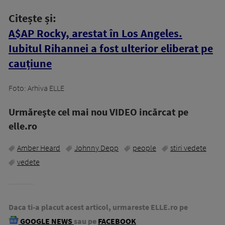
Citește și:
A$AP Rocky, arestat în Los Angeles.
Iubitul Rihannei a fost ulterior eliberat pe
cauțiune
Foto: Arhiva ELLE
Urmăreşte cel mai nou VIDEO incărcat pe
elle.ro
Amber Heard
Johnny Depp
people
stiri vedete
vedete
Daca ti-a placut acest articol, urmareste ELLE.ro pe
GOOGLE NEWS
sau pe
FACEBOOK