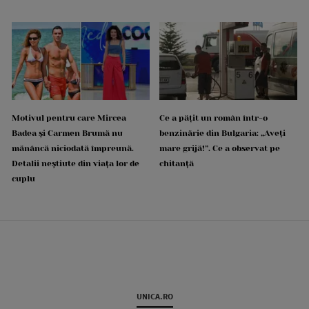
Motivul pentru care Mircea
Ce a pățit un român într-o
Badea și Carmen Brumă nu
benzinărie din Bulgaria: „Aveți
mănâncă niciodată împreună.
mare grijă!”. Ce a observat pe
Detalii neștiute din viața lor de
chitanță
cuplu
UNICA.RO