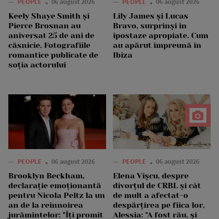
—
PEOPLE
06 august 2026
—
PEOPLE
06 august 2026
Keely Shaye Smith și
Lily James și Lucas
Pierce Brosnan au
Bravo, surprinși în
aniversat 25 de ani de
ipostaze apropiate. Cum
căsnicie. Fotografiile
au apărut împreună în
romantice publicate de
Ibiza
soția actorului
—
PEOPLE
06 august 2026
—
PEOPLE
06 august 2026
Brooklyn Beckham,
Elena Vîșcu, despre
declarație emoționantă
divorțul de CRBL și cât
pentru Nicola Peltz la un
de mult a afectat-o
an de la reînnoirea
despărțirea pe fiica lor,
jurămintelor: "Îți promit
Alessia: "A fost rău, și