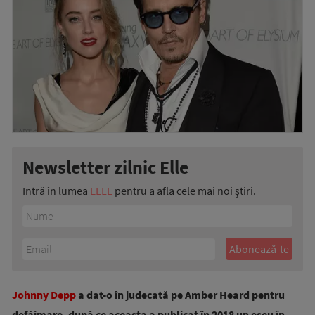
Newsletter zilnic Elle
Intră în lumea
ELLE
pentru a afla cele mai noi știri.
Johnny Depp
a dat-o în judecată pe Amber Heard pentru
defăimare, după ce aceasta a publicat în 2018 un eseu în