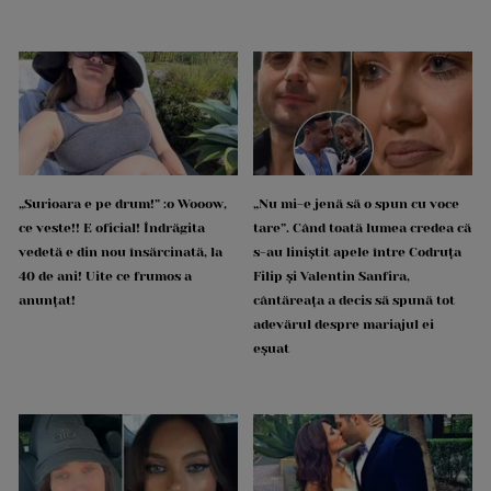
„Surioara e pe drum!” :o Wooow,
„Nu mi-e jenă să o spun cu voce
ce veste!! E oficial! Îndrăgita
tare”. Când toată lumea credea că
vedetă e din nou însărcinată, la
s-au liniștit apele între Codruța
40 de ani! Uite ce frumos a
Filip și Valentin Sanfira,
anunțat!
cântăreața a decis să spună tot
adevărul despre mariajul ei
eșuat