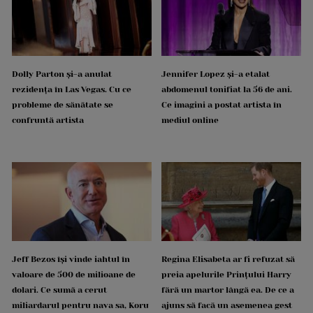
Dolly Parton și-a anulat
Jennifer Lopez și-a etalat
rezidența în Las Vegas. Cu ce
abdomenul tonifiat la 56 de ani.
probleme de sănătate se
Ce imagini a postat artista în
confruntă artista
mediul online
Jeff Bezos își vinde iahtul în
Regina Elisabeta ar fi refuzat să
valoare de 500 de milioane de
preia apelurile Prințului Harry
dolari. Ce sumă a cerut
fără un martor lângă ea. De ce a
miliardarul pentru nava sa, Koru
ajuns să facă un asemenea gest