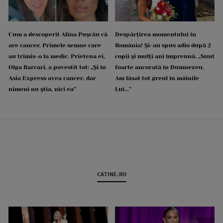
Cum a descoperit Alina Pușcău că
Despărțirea momentului în
are cancer. Primele semne care
România! Și-au spus adio după 2
au trimis-o la medic. Prietena ei,
copii și mulți ani împreună. „Sunt
Olga Barcari, a povestit tot: „Și în
foarte ancorată în Dumnezeu.
Asia Express avea cancer, dar
Am lăsat tot greul în mâinile
nimeni nu știa, nici ea”
Lui...”
CATINE.RO