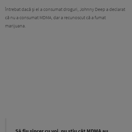
Întrebat dacă și el a consumat droguri, Johnny Deep a declarat
că nu a consumat MDMA, dar a recunoscut că a fumat
marijuana.
„Să fiu sincer cu voi, nu știu cât MDMA au