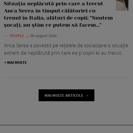
Situația neplăcută prin care a trecut
Anca Serea în timpul călătoriei cu
trenul în Italia, alături de copii: "Suntem
șocați, nu știm ce putem să facem..."
—
PEOPLE
06 august 2026
Anca Serea a povestit pe rețelele de socializare o situație
extrem de neplăcută prin care ea și copiii ei au trecut.
+ MAI MULTE
MAI MULTE ARTICOLE