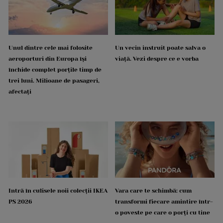
Unul dintre cele mai folosite
Un vecin instruit poate salva o
aeroporturi din Europa își
viață. Vezi despre ce e vorba
închide complet porțile timp de
trei luni. Milioane de pasageri,
afectați
Intră în culisele noii colecții IKEA
Vara care te schimbă: cum
PS 2026
transformi fiecare amintire într-
o poveste pe care o porți cu tine