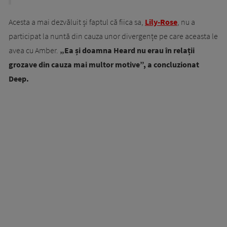
Acesta a mai dezvăluit și faptul că fiica sa,
Lily-Rose
, nu a
participat la nuntă din cauza unor divergențe pe care aceasta le
avea cu Amber.
„Ea și doamna Heard nu erau în relații
grozave din cauza mai multor motive”, a concluzionat
Deep.