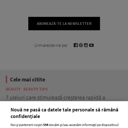
ABONEAZĂ-TE LA NEWSLETTER
Urmareste-ne pe:
Cele mai citite
BEAUTY
BEAUTY TIPS
BE
țe
7 uleiuri care stimulează creșterea rapidă a
Ce
părului
de
Nouă ne pasă ca datele tale personale să rămână
confidențiale
Noi și partenerii noștri
594
stocăm și/sau accesăm informații pe dispozitivul