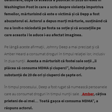
Washington Post în care a scris despre violența împotriva
femeilor, mărturisind că este o victimă și că Depp a fost
abuzatorul ei. Actorul a depus marți mărturie, susținând că
nu a lovit-o niciodată pe fosta sa soție și că acuzațiile pe
care aceasta i le aduce i-au afectat imaginea.
Pe lângă aceste afirmații, Johnny Deep a mai precizat și că
Amber Heard a consumat droguri în timpul relației lor, inclusiv
în ziua nunții.
Acesta a mărturisit că fostei sale soții „îi
plăcea să consume MDMA și ciuperci”, folosind prima
substanță de 20 de ori și ciuperci de șapte ori.
În timpul procesului, Deep a fost rugat să numească persoanele
care au consumat droguri în timpul nunții sale. „
Amber
, câțiva
prieteni de-ai mei… Toată gașca ei consuma MDMA”, a
răspuns actorul.