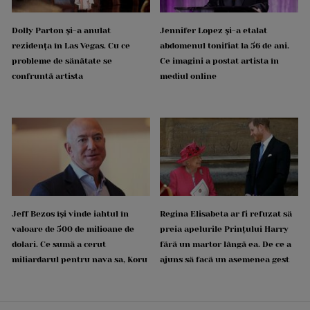
Dolly Parton și-a anulat
Jennifer Lopez și-a etalat
rezidența în Las Vegas. Cu ce
abdomenul tonifiat la 56 de ani.
probleme de sănătate se
Ce imagini a postat artista în
confruntă artista
mediul online
Jeff Bezos își vinde iahtul în
Regina Elisabeta ar fi refuzat să
valoare de 500 de milioane de
preia apelurile Prințului Harry
dolari. Ce sumă a cerut
fără un martor lângă ea. De ce a
miliardarul pentru nava sa, Koru
ajuns să facă un asemenea gest