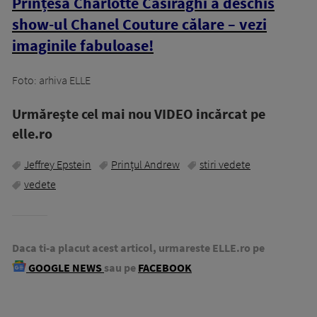
Prințesa Charlotte Casiraghi a deschis
show-ul Chanel Couture călare – vezi
imaginile fabuloase!
Foto: arhiva ELLE
Urmăreşte cel mai nou VIDEO incărcat pe
elle.ro
Jeffrey Epstein
Prințul Andrew
stiri vedete
vedete
Daca ti-a placut acest articol, urmareste ELLE.ro pe
GOOGLE NEWS
sau pe
FACEBOOK