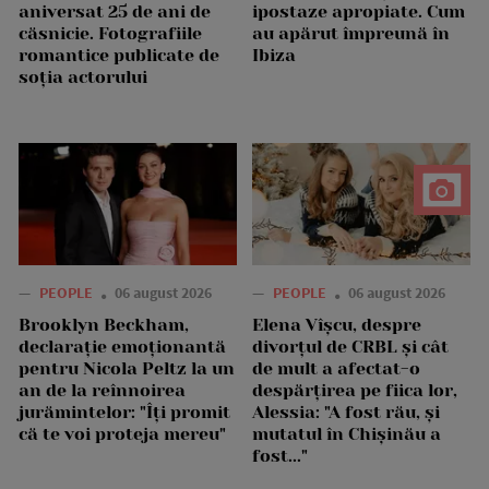
aniversat 25 de ani de
ipostaze apropiate. Cum
căsnicie. Fotografiile
au apărut împreună în
romantice publicate de
Ibiza
soția actorului
—
PEOPLE
06 august 2026
—
PEOPLE
06 august 2026
Brooklyn Beckham,
Elena Vîșcu, despre
declarație emoționantă
divorțul de CRBL și cât
pentru Nicola Peltz la un
de mult a afectat-o
an de la reînnoirea
despărțirea pe fiica lor,
jurămintelor: "Îți promit
Alessia: "A fost rău, și
că te voi proteja mereu"
mutatul în Chișinău a
fost..."