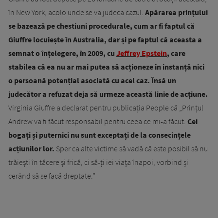
în New York, acolo unde se va judeca cazul.
Apărarea prințului
se bazează pe chestiuni procedurale, cum ar fi faptul că
Giuffre locuiește în Australia, dar și pe faptul că aceasta a
semnat o înțelegere, în 2009, cu
Jeffrey Epstein
, care
stabilea că ea nu ar mai putea să acționeze în instanță nici
o persoană potențial asociată cu acel caz. Însă un
judecător a refuzat deja să urmeze această linie de acțiune.
Virginia Giuffre a declarat pentru publicația People că „Prințul
Andrew va fi făcut responsabil pentru ceea ce mi-a făcut.
Cei
bogați și puternici nu sunt exceptați de la consecințele
acțiunilor lor.
Sper ca alte victime să vadă că este posibil să nu
trăiești în tăcere și frică, ci să-ți iei viața înapoi, vorbind și
cerând să se facă dreptate.”