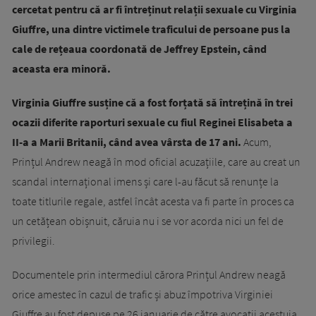
cercetat pentru că ar fi întreținut relații sexuale cu Virginia
Giuffre, una dintre victimele traficului de persoane pus la
cale de rețeaua coordonată de Jeffrey Epstein, când
aceasta era minoră.
Virginia Giuffre susține că a fost forțată să întrețină în trei
ocazii diferite raporturi sexuale cu fiul Reginei Elisabeta a
II-a a Marii Britanii, când avea vârsta de 17 ani.
Acum,
Prințul Andrew neagă în mod oficial acuzațiile, care au creat un
scandal internațional imens și care l-au făcut să renunțe la
toate titlurile regale, astfel încât acesta va fi parte în proces ca
un cetățean obișnuit, căruia nu i se vor acorda nici un fel de
privilegii.
Documentele prin intermediul cărora Prințul Andrew neagă
orice amestec în cazul de trafic și abuz împotriva Virginiei
Giuffre au fost depuse pe 26 ianuarie de către avocații acestuia,