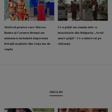
Motivul pentru care Mircea
Ce a pățit un român într-o
Badea și Carmen Brumă nu
benzinărie din Bulgaria: „Aveți
mănâncă niciodată împreună.
mare grijă!”. Ce a observat pe
Detalii neștiute din viața lor de
chitanță
cuplu
UNICA.RO