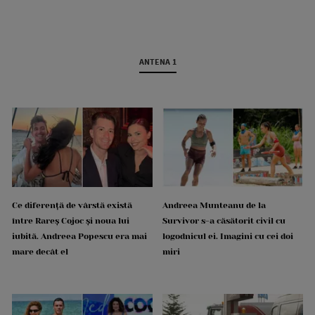
ANTENA 1
Ce diferență de vârstă există
Andreea Munteanu de la
între Rareș Cojoc și noua lui
Survivor s-a căsătorit civil cu
iubită. Andreea Popescu era mai
logodnicul ei. Imagini cu cei doi
mare decât el
miri