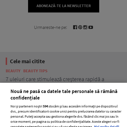
ABONEAZĂ-TE LA NEWSLETTER
Urmareste-ne pe:
Cele mai citite
BEAUTY
BEAUTY TIPS
BE
țe
7 uleiuri care stimulează creșterea rapidă a
Ce
părului
de
Nouă ne pasă ca datele tale personale să rămână
confidențiale
Noi și partenerii noștri
594
stocăm și/sau accesăm informații pe dispozitivul
dvs., precum identificatorii cookie unici pentru prelucrarea datelor cu caracter
personal. Puteți accepta sau gestiona alegerile dvs. făcând clic mai jos sau în
orice moment, pe pagina cu politica de confidențialitate. Aceste alegeri vor fi
raportate partenerilor noștri și nu vă vor afecta navigarea.
Mai multe detalii