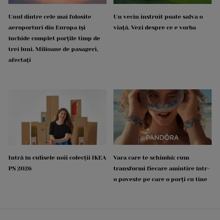
Unul dintre cele mai folosite
Un vecin instruit poate salva o
aeroporturi din Europa își
viață. Vezi despre ce e vorba
închide complet porțile timp de
trei luni. Milioane de pasageri,
afectați
Intră în culisele noii colecții IKEA
Vara care te schimbă: cum
PS 2026
transformi fiecare amintire într-
o poveste pe care o porți cu tine