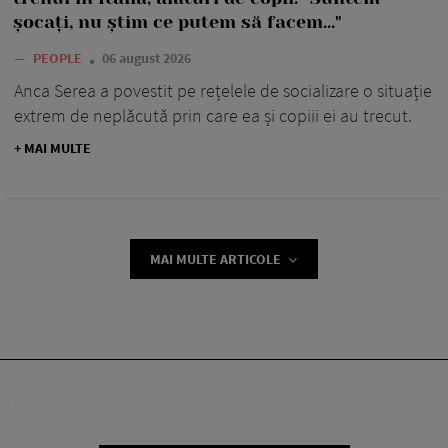
șocați, nu știm ce putem să facem..."
—
PEOPLE
06 august 2026
Anca Serea a povestit pe rețelele de socializare o situație
extrem de neplăcută prin care ea și copiii ei au trecut.
+ MAI MULTE
MAI MULTE ARTICOLE