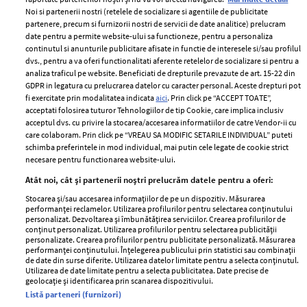
Noi si partenerii nostri (retelele de socializare si agentiile de publicitate
partenere, precum si furnizorii nostri de servicii de date analitice) prelucram
ELLE Style Awards
Termeni si conditii
date pentru a permite website-ului sa functioneze, pentru a personaliza
2024
continutul si anunturile publicitare afisate in functie de interesele si/sau profilul
Politica de
dvs., pentru a va oferi functionalitati aferente retelelor de socializare si pentru a
Despre ELLE
confidențialitate
analiza traficul pe website. Beneficiati de drepturile prevazute de art. 15-22 din
Romania
GDPR in legatura cu prelucrarea datelor cu caracter personal. Aceste drepturi pot
Politica de cookies
fi exercitate prin modalitatea indicata
aici
. Prin click pe “ACCEPT TOATE”,
Contact
Publicitate
acceptati folosirea tuturor Tehnologiilor de tip Cookie, care implica inclusiv
acceptul dvs. cu privire la stocarea/accesarea informatiilor de catre Vendor-ii cu
Abonamente
care colaboram. Prin click pe “VREAU SA MODIFIC SETARILE INDIVIDUAL” puteti
schimba preferintele in mod individual, mai putin cele legate de cookie strict
necesare pentru functionarea website-ului.
Stiri
Libertatea pentru
Atât noi, cât și partenerii noștri prelucrăm datele pentru a oferi:
femei
GSP
Stocarea și/sau accesarea informațiilor de pe un dispozitiv. Măsurarea
Viva
performanței reclamelor. Utilizarea profilurilor pentru selectarea conținutului
Unica
personalizat. Dezvoltarea și îmbunătățirea serviciilor. Crearea profilurilor de
Avantaje
conținut personalizat. Utilizarea profilurilor pentru selectarea publicității
Baby
personalizate. Crearea profilurilor pentru publicitate personalizată. Măsurarea
Retete practice
performanței conținutului. Înțelegerea publicului prin statistici sau combinații
Retete
de date din surse diferite. Utilizarea datelor limitate pentru a selecta conținutul.
Utilizarea de date limitate pentru a selecta publicitatea. Date precise de
geolocație și identificarea prin scanarea dispozitivului.
Pariază responsabil! Decizia ONJN nr. 821/25.09.2025.
Listă parteneri (furnizori)
Jocurile de noroc sunt interzise minorilor.