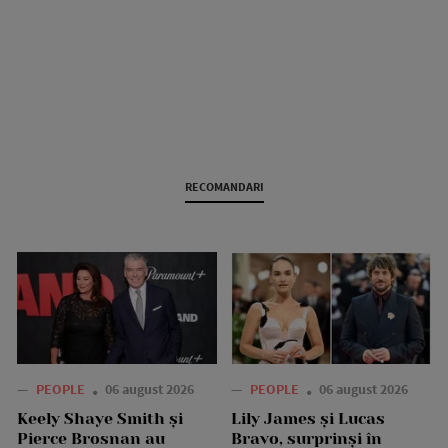
RECOMANDARI
—
PEOPLE
06 august 2026
—
PEOPLE
06 august 2026
Keely Shaye Smith și
Lily James și Lucas
Pierce Brosnan au
Bravo, surprinși în