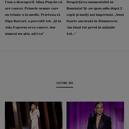
Cum a descoperit Alina Pușcău că
Despărțirea momentului în
are cancer. Primele semne care
România! Și-au spus adio după 2
au trimis-o la medic. Prietena ei,
copii și mulți ani împreună. „Sunt
Olga Barcari, a povestit tot: „Și în
foarte ancorată în Dumnezeu.
Asia Express avea cancer, dar
Am lăsat tot greul în mâinile
nimeni nu știa, nici ea”
Lui...”
CATINE.RO