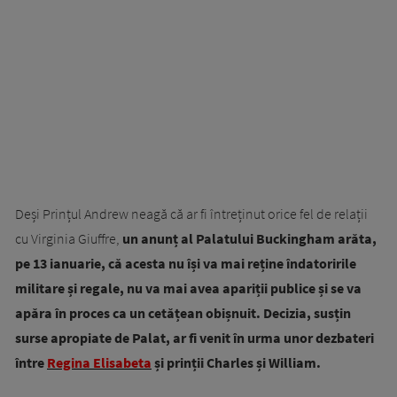
Deși Prințul Andrew neagă că ar fi întreținut orice fel de relații
cu Virginia Giuffre,
un anunț al Palatului Buckingham arăta,
pe 13 ianuarie, că acesta nu își va mai reține îndatoririle
militare și regale, nu va mai avea apariții publice și se va
apăra în proces ca un cetățean obișnuit. Decizia, susțin
surse apropiate de Palat, ar fi venit în urma unor dezbateri
între
Regina Elisabeta
și prinții Charles și William.