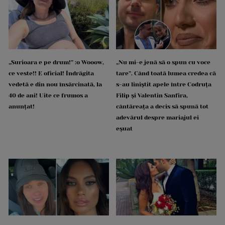
„Surioara e pe drum!” :o Wooow,
„Nu mi-e jenă să o spun cu voce
ce veste!! E oficial! Îndrăgita
tare”. Când toată lumea credea că
vedetă e din nou însărcinată, la
s-au liniștit apele între Codruța
40 de ani! Uite ce frumos a
Filip și Valentin Sanfira,
anunțat!
cântăreața a decis să spună tot
adevărul despre mariajul ei
eșuat