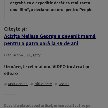
degrabă ca o expediție decât ca realizarea
unui film”, a declarat actorul pentru People.
Citește și:
Actrița Melissa George a devenit mamă
pentru a patra oară la 49 de ani
Foto: Arhiva ELLE, getty
Urmăreşte cel mai nou VIDEO incărcat pe
elle.ro
Matt Damon
stiri vedete
vedete
Daca ti-a placut acest articol, urmareste ELLE.ro pe