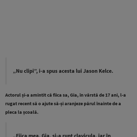
„Nu clipi”, i-a spus acesta lui Jason Kelce.
Actorul și-a amintit că fiica sa, Gia, în vârstă de 17 ani, l-a
rugat recent să o ajute să-și aranjeze părul înainte de a
pleca la școală.
„Fiica mea, Gia, și-a rupt clavicula, iar în