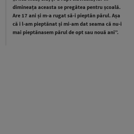
dimineața aceasta se pregătea pentru școală.
Are 17 ani și m-a rugat să-i pieptăn părul. Așa
că i l-am pieptănat și mi-am dat seama că nu-i
mai pieptănasem părul de opt sau nouă ani”.