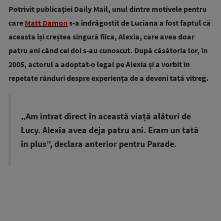
Potrivit publicației Daily Mail, unul dintre motivele pentru
care
Matt Damon
s-a îndrăgostit de Luciana a fost faptul că
aceasta își creștea singură fiica, Alexia, care avea doar
patru ani când cei doi s-au cunoscut.
După căsătoria lor, în
2005, actorul a adoptat-o legal pe Alexia și a vorbit în
repetate rânduri despre experiența de a deveni tată vitreg.
„Am intrat direct în această viață alături de
Lucy. Alexia avea deja patru ani. Eram un tată
în plus”, declara anterior pentru Parade.