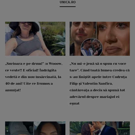
UNICA.RO
„Surioara e pe drum!” :o Wooow,
„Nu mi-e jenă să o spun cu voce
ce veste!! E oficial! Îndrăgita
tare”. Când toată lumea credea că
vedetă e din nou însărcinată, la
s-au liniștit apele între Codruța
40 de ani! Uite ce frumos a
Filip și Valentin Sanfira,
anunțat!
cântăreața a decis să spună tot
adevărul despre mariajul ei
eșuat