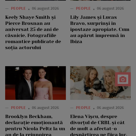
—
PEOPLE
06 august 2026
—
PEOPLE
06 august 2026
Keely Shaye Smith și
Lily James și Lucas
Pierce Brosnan au
Bravo, surprinși în
aniversat 25 de ani de
ipostaze apropiate. Cum
căsnicie. Fotografiile
au apărut împreună în
romantice publicate de
Ibiza
soția actorului
—
PEOPLE
06 august 2026
—
PEOPLE
06 august 2026
Brooklyn Beckham,
Elena Vîșcu, despre
declarație emoționantă
divorțul de CRBL și cât
pentru Nicola Peltz la un
de mult a afectat-o
an de la reînnoirea
despărțirea pe fiica lor,