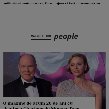
miliardarul pentru nava sa, Koru
ajuns să facă un asemenea gest
people
MAI MULTE DIN
O imagine de acum 20 de ani cu
Prințesa Charlene de Monaco face