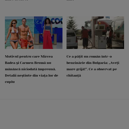
Motivul pentru care Mircea
Ce a pățit un român într-o
Badea și Carmen Brumă nu
benzinărie din Bulgaria: „Aveți
mănâncă niciodată împreună.
mare grijă!”. Ce a observat pe
Detalii neștiute din viața lor de
chitanță
cuplu