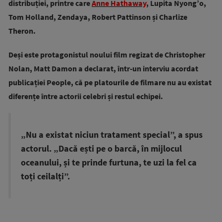
distribuției, printre care
Anne Hathaway
, Lupita Nyong’o,
Tom Holland, Zendaya, Robert Pattinson și Charlize
Theron.
Deși este protagonistul noului film regizat de Christopher
Nolan, Matt Damon a declarat, într-un interviu acordat
publicației People, că pe platourile de filmare nu au existat
diferențe între actorii celebri și restul echipei.
„Nu a existat niciun tratament special”, a spus
actorul.
„Dacă ești pe o barcă, în mijlocul
oceanului, și te prinde furtuna, te uzi la fel ca
toți ceilalți”.