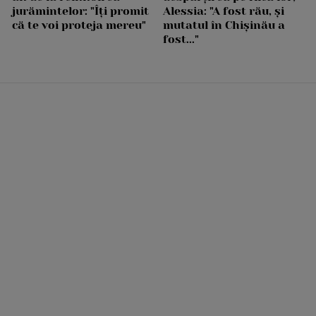
jurămintelor: "Îți promit
Alessia: "A fost rău, și
că te voi proteja mereu"
mutatul în Chișinău a
fost..."