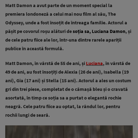
Matt Damon a avut parte de un moment special la
premiera londoneză a celui mai nou film al său, The
Odyssey, unde a fost însoțit de întreaga familie. Actorul a
pășit pe covorul roșu alături de
soția sa, Luciana Damon
, și
de cele patru fiice ale lor, într-una dintre rarele apariții
publice în această formulă.
Matt Damon, în vârstă de 55 de ani, și
Luciana
, în vârstă de
49 de ani, au fost însoțiți de Alexia (26 de ani), Isabella (19
ani), Gia (17 ani) și Stella (15 ani). Actorul a ales un costum
gri din trei piese, completat de o cămașă bleu și o cravată
asortată, în timp ce soția sa a purtat o elegantă rochie
neagră. Cele patru fiice au optat, la rândul lor, pentru
rochii lungi de seară.