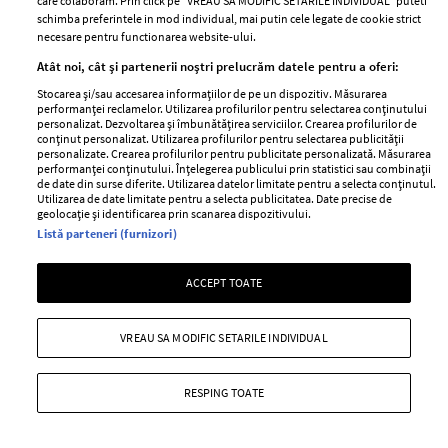
care colaboram. Prin click pe “VREAU SA MODIFIC SETARILE INDIVIDUAL” puteti
schimba preferintele in mod individual, mai putin cele legate de cookie strict
necesare pentru functionarea website-ului.
Atât noi, cât și partenerii noștri prelucrăm datele pentru a oferi:
Stocarea și/sau accesarea informațiilor de pe un dispozitiv. Măsurarea
ABONEAZĂ-TE LA NEWSLETTER
performanței reclamelor. Utilizarea profilurilor pentru selectarea conținutului
personalizat. Dezvoltarea și îmbunătățirea serviciilor. Crearea profilurilor de
conținut personalizat. Utilizarea profilurilor pentru selectarea publicității
personalizate. Crearea profilurilor pentru publicitate personalizată. Măsurarea
performanței conținutului. Înțelegerea publicului prin statistici sau combinații
Urmareste-ne pe:
de date din surse diferite. Utilizarea datelor limitate pentru a selecta conținutul.
Utilizarea de date limitate pentru a selecta publicitatea. Date precise de
geolocație și identificarea prin scanarea dispozitivului.
Listă parteneri (furnizori)
ACCEPT TOATE
Cele mai citite
BEAUTY
BEAUTY TIPS
BE
VREAU SA MODIFIC SETARILE INDIVIDUAL
țe
7 uleiuri care stimulează creșterea rapidă a
Ce
părului
de
RESPING TOATE