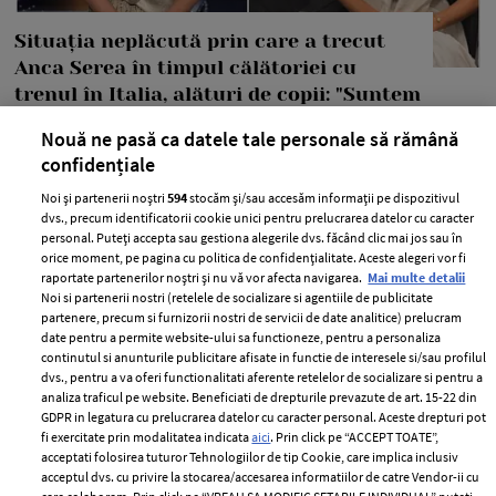
Situația neplăcută prin care a trecut
Anca Serea în timpul călătoriei cu
trenul în Italia, alături de copii: "Suntem
șocați, nu știm ce putem să facem..."
Nouă ne pasă ca datele tale personale să rămână
—
PEOPLE
06 august 2026
confidențiale
Anca Serea a povestit pe rețelele de socializare o situație
Noi și partenerii noștri
594
stocăm și/sau accesăm informații pe dispozitivul
dvs., precum identificatorii cookie unici pentru prelucrarea datelor cu caracter
extrem de neplăcută prin care ea și copiii ei au trecut.
personal. Puteți accepta sau gestiona alegerile dvs. făcând clic mai jos sau în
orice moment, pe pagina cu politica de confidențialitate. Aceste alegeri vor fi
+ MAI MULTE
raportate partenerilor noștri și nu vă vor afecta navigarea.
Mai multe detalii
Noi si partenerii nostri (retelele de socializare si agentiile de publicitate
partenere, precum si furnizorii nostri de servicii de date analitice) prelucram
date pentru a permite website-ului sa functioneze, pentru a personaliza
continutul si anunturile publicitare afisate in functie de interesele si/sau profilul
dvs., pentru a va oferi functionalitati aferente retelelor de socializare si pentru a
MAI MULTE ARTICOLE
analiza traficul pe website. Beneficiati de drepturile prevazute de art. 15-22 din
GDPR in legatura cu prelucrarea datelor cu caracter personal. Aceste drepturi pot
fi exercitate prin modalitatea indicata
aici
. Prin click pe “ACCEPT TOATE”,
acceptati folosirea tuturor Tehnologiilor de tip Cookie, care implica inclusiv
acceptul dvs. cu privire la stocarea/accesarea informatiilor de catre Vendor-ii cu