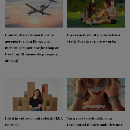
Unul dintre cele mai folosite
Un vecin instruit poate salva o
aeroporturi din Europa își
viață. Vezi despre ce e vorba
închide complet porțile timp de
trei luni. Milioane de pasageri,
afectați
Intră în culisele noii colecții IKEA
Vara care te schimbă: cum
PS 2026
transformi fiecare amintire într-