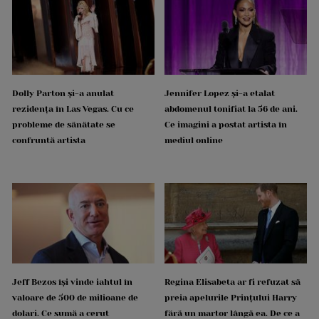
Dolly Parton și-a anulat
Jennifer Lopez și-a etalat
rezidența în Las Vegas. Cu ce
abdomenul tonifiat la 56 de ani.
probleme de sănătate se
Ce imagini a postat artista în
confruntă artista
mediul online
Jeff Bezos își vinde iahtul în
Regina Elisabeta ar fi refuzat să
valoare de 500 de milioane de
preia apelurile Prințului Harry
dolari. Ce sumă a cerut
fără un martor lângă ea. De ce a