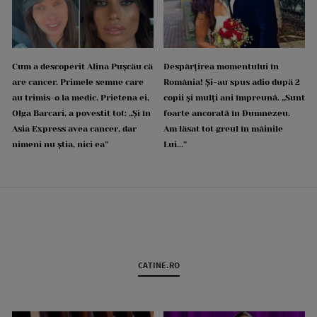
Cum a descoperit Alina Pușcău că
Despărțirea momentului în
are cancer. Primele semne care
România! Și-au spus adio după 2
au trimis-o la medic. Prietena ei,
copii și mulți ani împreună. „Sunt
Olga Barcari, a povestit tot: „Și în
foarte ancorată în Dumnezeu.
Asia Express avea cancer, dar
Am lăsat tot greul în mâinile
nimeni nu știa, nici ea”
Lui...”
CATINE.RO