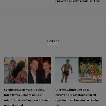
o poveste pe care o porți cu tine
ANTENA 1
Ce diferență de vârstă există
Andreea Munteanu de la
între Rareș Cojoc și noua lui
Survivor s-a căsătorit civil cu
iubită. Andreea Popescu era mai
logodnicul ei. Imagini cu cei doi
mare decât el
miri