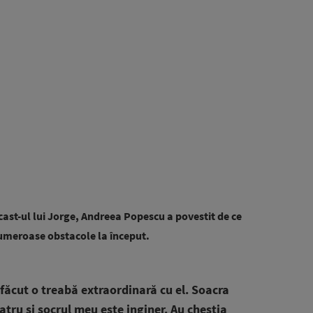
cast-ul lui Jorge, Andreea Popescu a povestit de ce
numeroase obstacole la început.
făcut o treabă extraordinară cu el. Soacra
tru și socrul meu este inginer. Au chestia