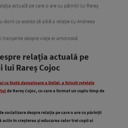
ția actuală pe care o are cu părinții lui Rareș
au dorit ca acesta să aibă o relație cu Andreea
i tranșante despre viața ei amoroasă
spre relația actuală pe
i lui Rareș Cojoc
 ca fostă dansatoare a Deliei, a folosit rețelele
rțul
de Rareș Cojoc, cu care a format un cuplu timp de
e socializare despre relația pe care o are cu părinții
ă activ în creșterea și educarea celor trei copii ai