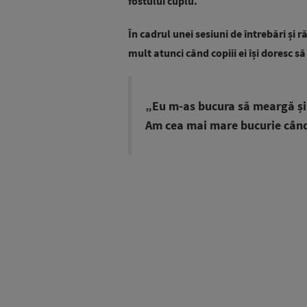
fostului cuplu.
În cadrul unei sesiuni de întrebări și 
mult atunci când copiii ei își doresc să
„Eu m-as bucura să meargă și
Am cea mai mare bucurie când 