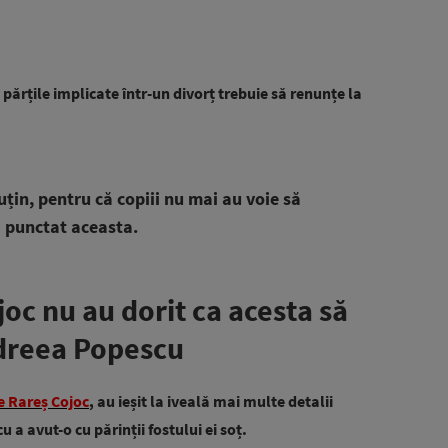
 părțile implicate într-un divorț trebuie să renunțe la
.
uțin, pentru că copiii nu mai au voie să
a punctat aceasta.
joc nu au dorit ca acesta să
ndreea Popescu
e Rareș Cojoc
, au ieșit la iveală mai multe detalii
a avut-o cu părinții fostului ei soț.