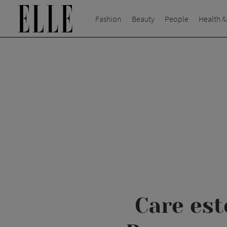
Fashion
Beauty
People
Health &
Care est