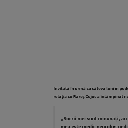
Invitată în urmă cu câteva luni în pod
relația cu Rareș Cojoc a întâmpinat 
„Socrii mei sunt minunați, au 
mea este medic neurolog pedia