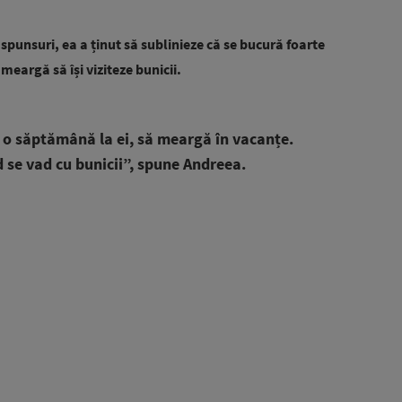
răspunsuri, ea a ținut să sublinieze că se bucură foarte
 meargă să își viziteze bunicii.
 o săptămână la ei, să meargă în vacanțe.
se vad cu bunicii”, spune Andreea.