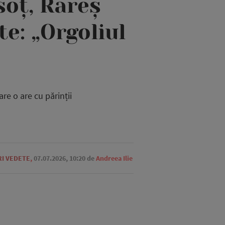
soț, Rareș
te: „Orgoliul
re o are cu părinții
RI VEDETE
,
07.07.2026, 10:20
de
Andreea Ilie