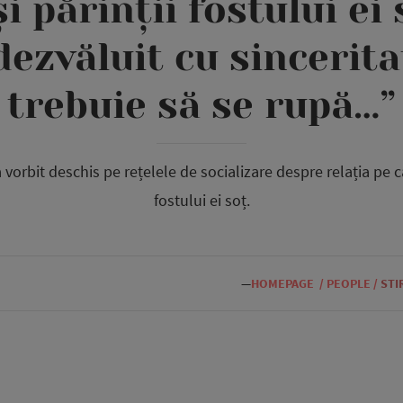
i părinții fostului ei 
dezvăluit cu sincerita
trebuie să se rupă…”
orbit deschis pe rețelele de socializare despre relația pe ca
fostului ei soț.
—
HOMEPAGE
/
PEOPLE
/
STI