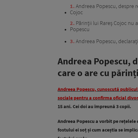
1
Andreea Popescu, despre rela
Cojoc
2
Părinții lui Rareș Cojoc nu 
Popescu
3
Andreea Popescu, declarați
Andreea Popescu, de
care o are cu părinți
Andreea Popescu, cunoscută publicului
sociale pentru a confirma oficial divo
15 ani. Cei doi au împreună 3 copii.
Andreea Popescu a vorbit pe rețelele d
fostului ei soț și cum aceștia se implic