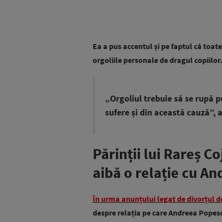
Ea a pus accentul și pe faptul că toate
orgoliile personale de dragul copiilor
„Orgoliul trebuie să se rupă p
sufere și din această cauză”, 
Părinții lui Rareș Co
aibă o relație cu A
În urma anunțului legat de divorțul d
despre relația pe care Andreea Popescu 