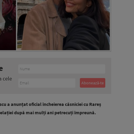
e
a cele
cu a anunțat oficial încheierea căsniciei cu Rareș
relației după mai mulți ani petrecuți împreună.