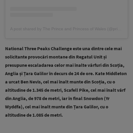
A post shared by The Prince and Princess of Wales (@princeandprincessofwales)
National Three Peaks Challenge este una dintre cele mai
solicitante provocări montane din Regatul Unit și
presupune escaladarea celor mai înalte vârfuri din Scoția,
Anglia și Țara Galilor în decurs de 24 de ore. Kate Middleton
a urcat Ben Nevis, cel mai înalt munte din Scoția, cu o
altitudine de 1.345 de metri, Scafell Pike, cel mai înalt vârf
din Anglia, de 978 de metri, iar în final Snowdon (Yr
Wyddfa), cel mai înalt munte din Țara Galilor, cu o
altitudine de 1.085 de metri.