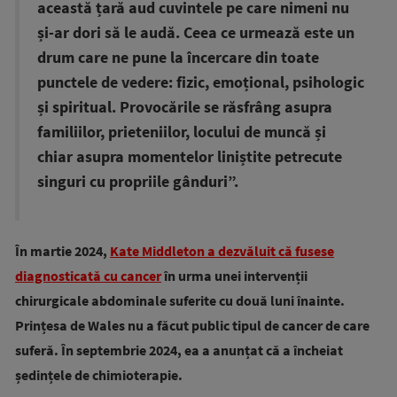
această țară aud cuvintele pe care nimeni nu
și-ar dori să le audă. Ceea ce urmează este un
drum care ne pune la încercare din toate
punctele de vedere: fizic, emoțional, psihologic
și spiritual. Provocările se răsfrâng asupra
familiilor, prieteniilor, locului de muncă și
chiar asupra momentelor liniștite petrecute
singuri cu propriile gânduri”.
În martie 2024,
Kate Middleton a dezvăluit că fusese
diagnosticată cu cancer
în urma unei intervenții
chirurgicale abdominale suferite cu două luni înainte.
Prințesa de Wales nu a făcut public tipul de cancer de care
suferă. În septembrie 2024, ea a anunțat că a încheiat
ședințele de chimioterapie.