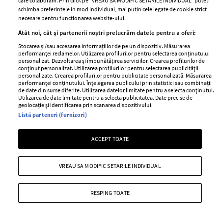
care colaboram. Prin click pe “VREAU SA MODIFIC SETARILE INDIVIDUAL” puteti
schimba preferintele in mod individual, mai putin cele legate de cookie strict
necesare pentru functionarea website-ului.
Atât noi, cât și partenerii noștri prelucrăm datele pentru a oferi:
Stocarea și/sau accesarea informațiilor de pe un dispozitiv. Măsurarea
performanței reclamelor. Utilizarea profilurilor pentru selectarea conținutului
personalizat. Dezvoltarea și îmbunătățirea serviciilor. Crearea profilurilor de
conținut personalizat. Utilizarea profilurilor pentru selectarea publicității
personalizate. Crearea profilurilor pentru publicitate personalizată. Măsurarea
performanței conținutului. Înțelegerea publicului prin statistici sau combinații
de date din surse diferite. Utilizarea datelor limitate pentru a selecta conținutul.
Utilizarea de date limitate pentru a selecta publicitatea. Date precise de
geolocație și identificarea prin scanarea dispozitivului.
Georgina Rodríguez, mesaj ferm după
Listă parteneri (furnizori)
ce a fost criticată pentru aspectul său
fizic și i s-a reproșat că s-a îngrășat:
ACCEPT TOATE
"Îmi iubesc formele"
—
PEOPLE
05 august 2026
VREAU SA MODIFIC SETARILE INDIVIDUAL
Criticată pentru felul în care arată în costum de baie,
Georgina Rodríguez a transmis un mesaj ferm despre
RESPING TOATE
iubirea de sine și acceptarea propriului corp.
+ MAI MULTE