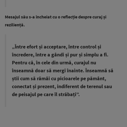
Mesajul său s-a încheiat cu o reflecție despre curaj și
reziliență.
„Între efort și acceptare, între control și
încredere, între a gândi și pur și simplu a fi.
Pentru că, în cele din urmă, curajul nu
înseamnă doar să mergi înainte. Înseamnă să
știi cum să rămâi cu picioarele pe pământ,
conectat și prezent, indiferent de terenul sau
de peisajul pe care îl străbați”.