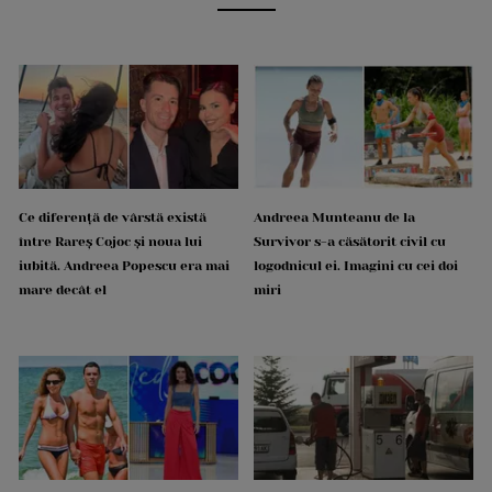
Ce diferență de vârstă există
Andreea Munteanu de la
între Rareș Cojoc și noua lui
Survivor s-a căsătorit civil cu
iubită. Andreea Popescu era mai
logodnicul ei. Imagini cu cei doi
mare decât el
miri