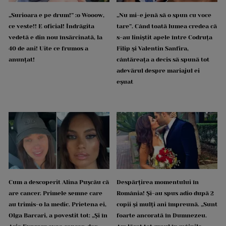
„Surioara e pe drum!” :o Wooow,
„Nu mi-e jenă să o spun cu voce
ce veste!! E oficial! Îndrăgita
tare”. Când toată lumea credea că
vedetă e din nou însărcinată, la
s-au liniștit apele între Codruța
40 de ani! Uite ce frumos a
Filip și Valentin Sanfira,
anunțat!
cântăreața a decis să spună tot
adevărul despre mariajul ei
eșuat
Cum a descoperit Alina Pușcău că
Despărțirea momentului în
are cancer. Primele semne care
România! Și-au spus adio după 2
au trimis-o la medic. Prietena ei,
copii și mulți ani împreună. „Sunt
Olga Barcari, a povestit tot: „Și în
foarte ancorată în Dumnezeu.