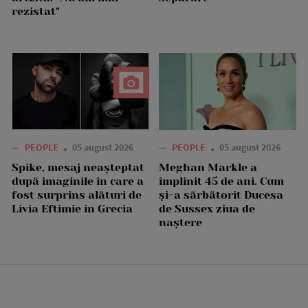
rezistat"
—
PEOPLE
05 august 2026
—
PEOPLE
05 august 2026
Spike, mesaj neașteptat
Meghan Markle a
după imaginile în care a
împlinit 45 de ani. Cum
fost surprins alături de
și-a sărbătorit Ducesa
Livia Eftimie în Grecia
de Sussex ziua de
naștere