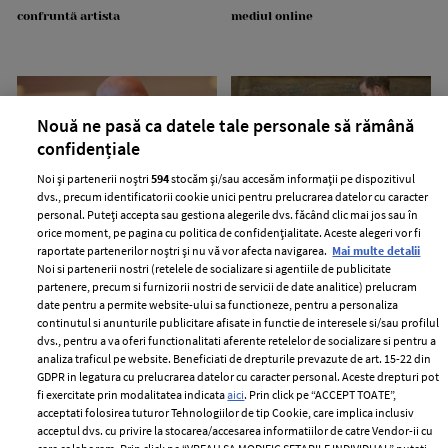
confruntă artista
mediul online
Nouă ne pasă ca datele tale personale să rămână
confidențiale
Noi și partenerii noștri
594
stocăm și/sau accesăm informații pe dispozitivul
dvs., precum identificatorii cookie unici pentru prelucrarea datelor cu caracter
personal. Puteți accepta sau gestiona alegerile dvs. făcând clic mai jos sau în
Jeff Bezos își vinde iahtul în
Regina Elisabeta ar fi refuzat să
orice moment, pe pagina cu politica de confidențialitate. Aceste alegeri vor fi
valoare de 500 de milioane de
preia apelurile Prințului Harry
raportate partenerilor noștri și nu vă vor afecta navigarea.
Mai multe detalii
dolari. Ce sumă a cerut
fără un martor lângă ea. De ce a
Noi si partenerii nostri (retelele de socializare si agentiile de publicitate
miliardarul pentru nava sa, Koru
ajuns să facă un asemenea gest
partenere, precum si furnizorii nostri de servicii de date analitice) prelucram
date pentru a permite website-ului sa functioneze, pentru a personaliza
continutul si anunturile publicitare afisate in functie de interesele si/sau profilul
dvs., pentru a va oferi functionalitati aferente retelelor de socializare si pentru a
analiza traficul pe website. Beneficiati de drepturile prevazute de art. 15-22 din
GDPR in legatura cu prelucrarea datelor cu caracter personal. Aceste drepturi pot
fi exercitate prin modalitatea indicata
aici
. Prin click pe “ACCEPT TOATE”,
people
acceptati folosirea tuturor Tehnologiilor de tip Cookie, care implica inclusiv
MAI MULTE DIN
acceptul dvs. cu privire la stocarea/accesarea informatiilor de catre Vendor-ii cu