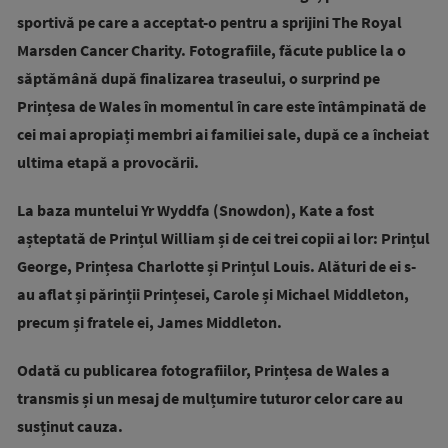
sportivă pe care a acceptat-o pentru a sprijini The Royal
Marsden Cancer Charity. Fotografiile, făcute publice la o
săptămână după finalizarea traseului, o surprind pe
Prințesa de Wales în momentul în care este întâmpinată de
cei mai apropiați membri ai familiei sale, după ce a încheiat
ultima etapă a provocării.
La baza muntelui Yr Wyddfa (Snowdon), Kate a fost
așteptată de Prințul William și de cei trei copii ai lor: Prințul
George, Prințesa Charlotte și Prințul Louis. Alături de ei s-
au aflat și părinții Prințesei, Carole și Michael Middleton,
precum și fratele ei, James Middleton.
Odată cu publicarea fotografiilor, Prințesa de Wales a
transmis și un mesaj de mulțumire tuturor celor care au
susținut cauza.