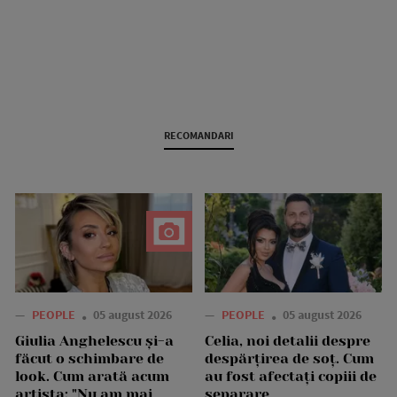
RECOMANDARI
—
PEOPLE
05 august 2026
—
PEOPLE
05 august 2026
Giulia Anghelescu și-a
Celia, noi detalii despre
făcut o schimbare de
despărțirea de soț. Cum
look. Cum arată acum
au fost afectați copiii de
artista: "Nu am mai
separare