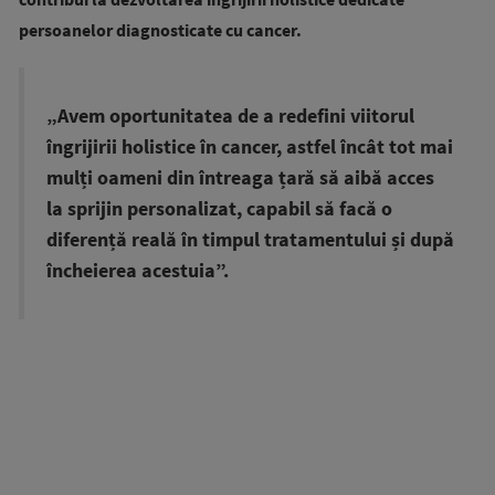
persoanelor diagnosticate cu cancer.
„Avem oportunitatea de a redefini viitorul
îngrijirii holistice în cancer, astfel încât tot mai
mulți oameni din întreaga țară să aibă acces
la sprijin personalizat, capabil să facă o
diferență reală în timpul tratamentului și după
încheierea acestuia”.