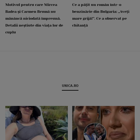
Motivul pentru care Mircea
Ce a pățit un român într-o
Badea și Carmen Brumă nu
benzinărie din Bulgaria: „Aveți
mănâncă niciodată împreună.
mare grijă!”. Ce a observat pe
Detalii neștiute din viața lor de
chitanță
cuplu
UNICA.RO