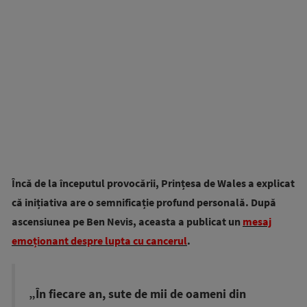
Încă de la începutul provocării, Prințesa de Wales a explicat
că inițiativa are o semnificație profund personală. După
ascensiunea pe Ben Nevis, aceasta a publicat un
mesaj
emoționant despre lupta cu cancerul
.
„În fiecare an, sute de mii de oameni din