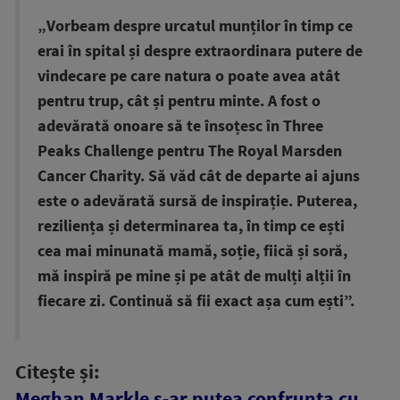
„Vorbeam despre urcatul munților în timp ce
erai în spital și despre extraordinara putere de
vindecare pe care natura o poate avea atât
pentru trup, cât și pentru minte. A fost o
adevărată onoare să te însoțesc în Three
Peaks Challenge pentru The Royal Marsden
Cancer Charity. Să văd cât de departe ai ajuns
este o adevărată sursă de inspirație. Puterea,
reziliența și determinarea ta, în timp ce ești
cea mai minunată mamă, soție, fiică și soră,
mă inspiră pe mine și pe atât de mulți alții în
fiecare zi. Continuă să fii exact așa cum ești”.
Citește și:
Meghan Markle s-ar putea confrunta cu