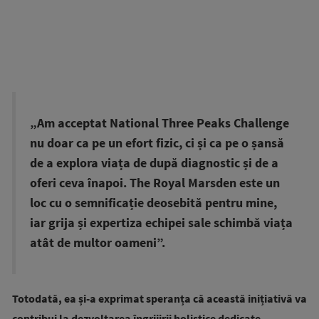
„Am acceptat National Three Peaks Challenge
nu doar ca pe un efort fizic, ci și ca pe o șansă
de a explora viața de după diagnostic și de a
oferi ceva înapoi. The Royal Marsden este un
loc cu o semnificație deosebită pentru mine,
iar grija și expertiza echipei sale schimbă viața
atât de multor oameni”.
Totodată, ea și-a exprimat speranța că această inițiativă va
contribui la dezvoltarea îngrijirii holistice dedicate