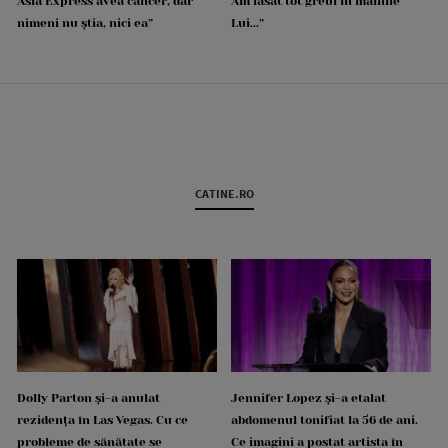
Asia Express avea cancer, dar
Am lăsat tot greul în mâinile
nimeni nu știa, nici ea”
Lui...”
CATINE.RO
Dolly Parton și-a anulat
Jennifer Lopez și-a etalat
rezidența în Las Vegas. Cu ce
abdomenul tonifiat la 56 de ani.
probleme de sănătate se
Ce imagini a postat artista în