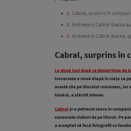
1
Cabral, surprins în compani
2
Andreea și Cabral Ibacka au
3
Andreea și Cabral Ibacka, ap
Cabral, surprins în
La două luni după ce despărțirea de 
traverseze o nouă etapă în viața sa pe
aceste zile pe litoralul românesc, iar 
tânără, a stârnit interes.
Cabral
și-a petrecut seara în compania
cunoscute cluburi de pe litoral. Pe parc
a acceptat să facă fotografii cu fanel