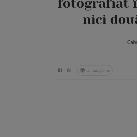
fotografiat 
nici dou
Cabr
Urmărește-ne