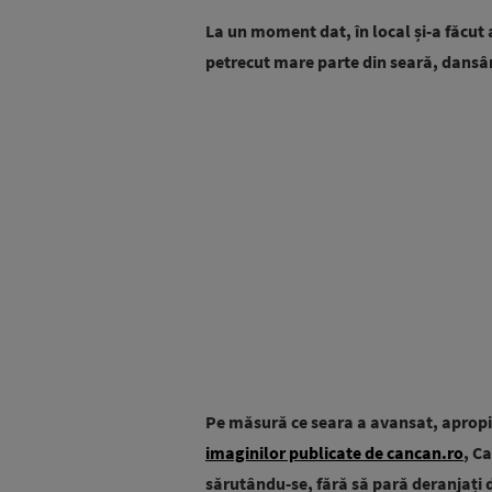
La un moment dat, în local și-a făcut 
petrecut mare parte din seară, dansân
Pe măsură ce seara a avansat, apropie
imaginilor publicate de cancan.ro
, C
sărutându-se, fără să pară deranjați d