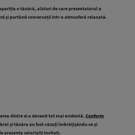
apariția o tânără, alături de care prezentatorul a
d și purtând conversații într-o atmosferă relaxată.
rea dintre ei a devenit tot mai evidentă.
Conform
abral și tânăra au fost văzuți îmbrățișându-se și
e prezența celorlalți invitați.