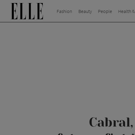
Fashion
Beauty
People
Health &
Cabral,