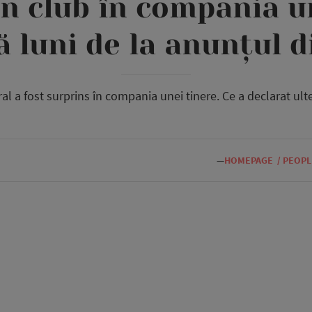
în club în compania un
ă luni de la anunțul d
al a fost surprins în compania unei tinere. Ce a declarat ulte
—
HOMEPAGE
/
PEOPL