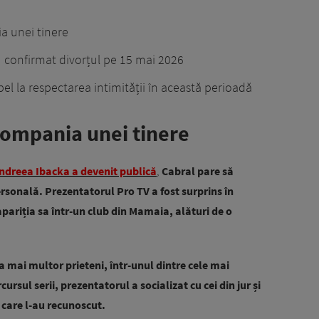
a unei tinere
 confirmat divorțul pe 15 mai 2026
el la respectarea intimității în această perioadă
 compania unei tinere
Andreea Ibacka a devenit publică
,
Cabral pare să
rsonală. Prezentatorul Pro TV a fost surprins în
apariția sa într-un club din Mamaia, alături de o
 mai multor prieteni, într-unul dintre cele mai
ursul serii, prezentatorul a socializat cu cei din jur și
e care l-au recunoscut.