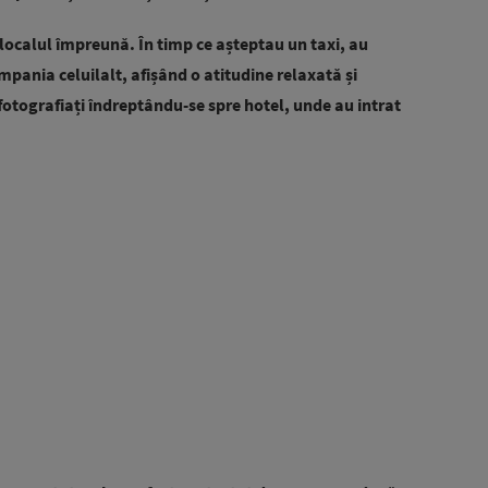
 localul împreună. În timp ce așteptau un taxi, au
pania celuilalt, afișând o atitudine relaxată și
 fotografiați îndreptându-se spre hotel, unde au intrat