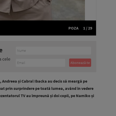
POZA
1 / 29
e
a cele
 Andreea și Cabral Ibacka au decis să meargă pe
uat prin surprindere pe toată lumea, având în vedere
rezentatorul TV au împreună și doi copii, pe Namiko și