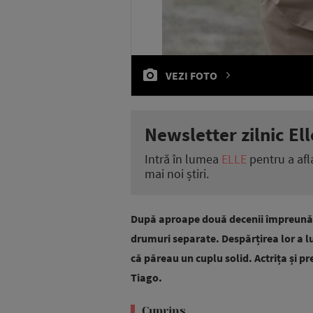
VEZI FOTO
Newsletter zilnic Ell
Intră în lumea
ELLE
pentru a afl
mai noi știri.
După aproape două decenii împreună,
drumuri separate. Despărțirea lor a l
că păreau un cuplu solid. Actrița și p
Tiago.
Cuprins