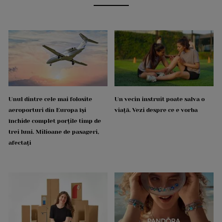
Unul dintre cele mai folosite
Un vecin instruit poate salva o
aeroporturi din Europa își
viață. Vezi despre ce e vorba
închide complet porțile timp de
trei luni. Milioane de pasageri,
afectați