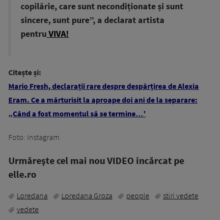
copilărie, care sunt necondiționate și sunt
sincere, sunt pure”, a declarat artista
pentru
VIVA!
Citește și:
Mario Fresh, declarații rare despre despărțirea de Alexia
Eram. Ce a mărturisit la aproape doi ani de la separare:
„Când a fost momentul să se termine…'
Foto: Instagram
Urmăreşte cel mai nou VIDEO incărcat pe
elle.ro
Loredana
Loredana Groza
people
stiri vedete
vedete