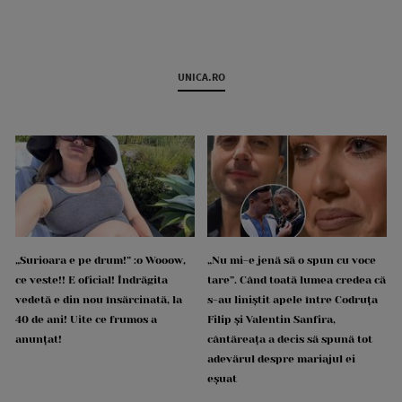
UNICA.RO
„Surioara e pe drum!” :o Wooow,
„Nu mi-e jenă să o spun cu voce
ce veste!! E oficial! Îndrăgita
tare”. Când toată lumea credea că
vedetă e din nou însărcinată, la
s-au liniștit apele între Codruța
40 de ani! Uite ce frumos a
Filip și Valentin Sanfira,
anunțat!
cântăreața a decis să spună tot
adevărul despre mariajul ei
eșuat