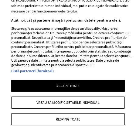
care colaboram. Prin click pe “VREAU SA MODIFIC SETARILE INDIVIDUAL” puteti
schimba preferintele in mod individual, mai putin cele legate de cookie strict
părului
de
necesare pentru functionarea website-ului.
Atât noi, cât și partenerii noștri prelucrăm datele pentru a oferi:
Stocarea și/sau accesarea informațiilor de pe un dispozitiv. Măsurarea
performanței reclamelor. Utilizarea profilurilor pentru selectarea conținutului
personalizat. Dezvoltarea și îmbunătățirea serviciilor. Crearea profilurilor de
conținut personalizat. Utilizarea profilurilor pentru selectarea publicității
personalizate. Crearea profilurilor pentru publicitate personalizată. Măsurarea
performanței conținutului. Înțelegerea publicului prin statistici sau combinații
de date din surse diferite. Utilizarea datelor limitate pentru a selecta conținutul.
Utilizarea de date limitate pentru a selecta publicitatea. Date precise de
ELLE Style Awards
Termeni si conditii
geolocație și identificarea prin scanarea dispozitivului.
Listă parteneri (furnizori)
2024
Politica de
Despre ELLE
confidențialitate
ACCEPT TOATE
Romania
Politica de cookies
Contact
Publicitate
VREAU SA MODIFIC SETARILE INDIVIDUAL
Abonamente
RESPING TOATE
Stiri
Libertatea pentru
femei
GSP