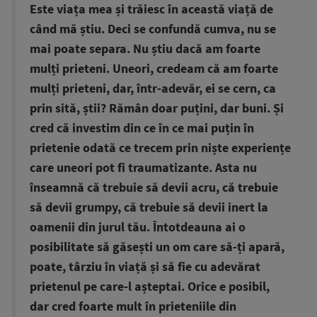
Este viața mea și trăiesc în această viață de
când mă știu. Deci se confundă cumva, nu se
mai poate separa. Nu știu dacă am foarte
mulți prieteni. Uneori, credeam că am foarte
mulți prieteni, dar, într-adevăr, ei se cern, ca
prin sită, știi? Rămân doar puțini, dar buni. Și
cred că investim din ce în ce mai puțin în
prietenie odată ce trecem prin niște experiențe
care uneori pot fi traumatizante. Asta nu
înseamnă că trebuie să devii acru, că trebuie
să devii grumpy, că trebuie să devii inert la
oamenii din jurul tău. Întotdeauna ai o
posibilitate să găsești un om care să-ți apară,
poate, târziu în viață și să fie cu adevărat
prietenul pe care-l așteptai. Orice e posibil,
dar cred foarte mult în prieteniile din