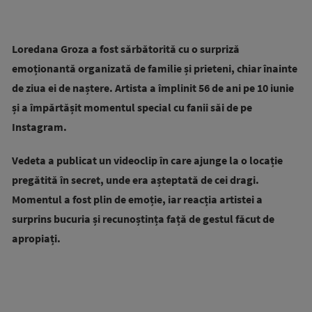
Loredana Groza a fost sărbătorită cu o surpriză
emoționantă organizată de familie și prieteni, chiar înainte
de ziua ei de naștere. Artista a împlinit 56 de ani pe 10 iunie
și a împărtășit momentul special cu fanii săi de pe
Instagram.
Vedeta a publicat un videoclip în care ajunge la o locație
pregătită în secret, unde era așteptată de cei dragi.
Momentul a fost plin de emoție, iar reacția artistei a
surprins bucuria și recunoștința față de gestul făcut de
apropiați.