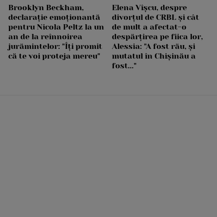
Brooklyn Beckham,
Elena Vîșcu, despre
declarație emoționantă
divorțul de CRBL și cât
pentru Nicola Peltz la un
de mult a afectat-o
an de la reînnoirea
despărțirea pe fiica lor,
jurămintelor: "Îți promit
Alessia: "A fost rău, și
că te voi proteja mereu"
mutatul în Chișinău a
fost..."