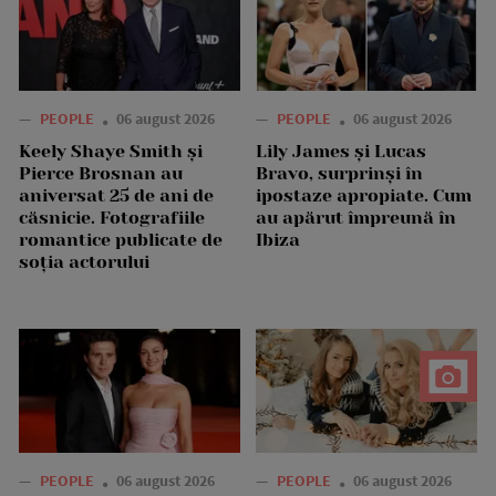
—
PEOPLE
06 august 2026
—
PEOPLE
06 august 2026
Keely Shaye Smith și
Lily James și Lucas
Pierce Brosnan au
Bravo, surprinși în
aniversat 25 de ani de
ipostaze apropiate. Cum
căsnicie. Fotografiile
au apărut împreună în
romantice publicate de
Ibiza
soția actorului
—
PEOPLE
06 august 2026
—
PEOPLE
06 august 2026