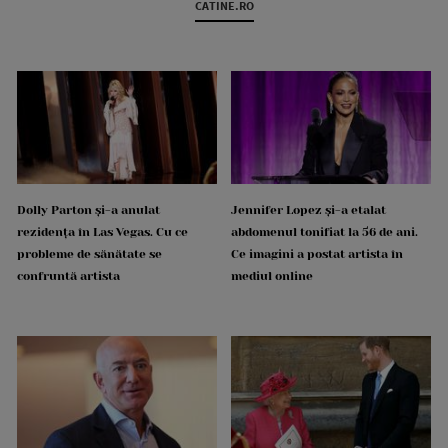
CATINE.RO
Dolly Parton și-a anulat
Jennifer Lopez și-a etalat
rezidența în Las Vegas. Cu ce
abdomenul tonifiat la 56 de ani.
probleme de sănătate se
Ce imagini a postat artista în
confruntă artista
mediul online