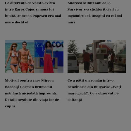
Ce diferență de vârstă există
Andreea Munteanu de la
între Rareș Cojoc și noua lui
Survivor s-a căsătorit civil cu
iubită. Andreea Popescu era mai
logodnicul ei. Imagini cu cei doi
mare decât el
miri
Motivul pentru care Mircea
Ce a pățit un român într-o
Badea și Carmen Brumă nu
benzinărie din Bulgaria: „Aveți
mănâncă niciodată împreună.
mare grijă!”. Ce a observat pe
Detalii neștiute din viața lor de
chitanță
cuplu