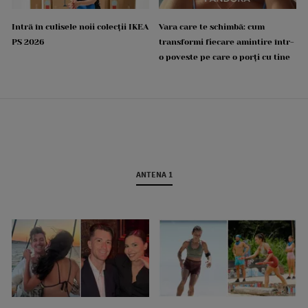
Intră în culisele noii colecții IKEA
Vara care te schimbă: cum
PS 2026
transformi fiecare amintire într-
o poveste pe care o porți cu tine
ANTENA 1