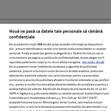
Nouă ne pasă ca datele tale personale să rămână
confidențiale
Noi și partenerii noștri
594
stocăm și/sau accesăm informații pe dispozitivul
ABONEAZĂ-TE LA NEWSLETTER
dvs., precum identificatorii cookie unici pentru prelucrarea datelor cu caracter
personal. Puteți accepta sau gestiona alegerile dvs. făcând clic mai jos sau în
orice moment, pe pagina cu politica de confidențialitate. Aceste alegeri vor fi
raportate partenerilor noștri și nu vă vor afecta navigarea.
Mai multe detalii
Urmareste-ne pe:
Noi si partenerii nostri (retelele de socializare si agentiile de publicitate
partenere, precum si furnizorii nostri de servicii de date analitice) prelucram
date pentru a permite website-ului sa functioneze, pentru a personaliza
continutul si anunturile publicitare afisate in functie de interesele si/sau profilul
dvs., pentru a va oferi functionalitati aferente retelelor de socializare si pentru a
analiza traficul pe website. Beneficiati de drepturile prevazute de art. 15-22 din
Cele mai citite
GDPR in legatura cu prelucrarea datelor cu caracter personal. Aceste drepturi pot
fi exercitate prin modalitatea indicata
aici
. Prin click pe “ACCEPT TOATE”,
acceptati folosirea tuturor Tehnologiilor de tip Cookie, care implica inclusiv
BEAUTY
BEAUTY TIPS
BE
acceptul dvs. cu privire la stocarea/accesarea informatiilor de catre Vendor-ii cu
țe
7 uleiuri care stimulează creșterea rapidă a
Ce