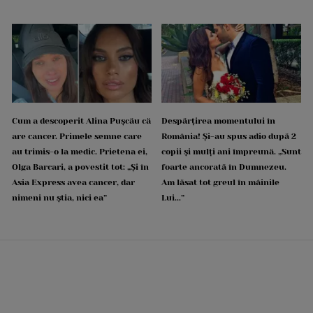
Cum a descoperit Alina Pușcău că
Despărțirea momentului în
are cancer. Primele semne care
România! Și-au spus adio după 2
au trimis-o la medic. Prietena ei,
copii și mulți ani împreună. „Sunt
Olga Barcari, a povestit tot: „Și în
foarte ancorată în Dumnezeu.
Asia Express avea cancer, dar
Am lăsat tot greul în mâinile
nimeni nu știa, nici ea”
Lui...”