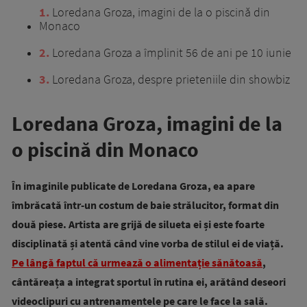
1
Loredana Groza, imagini de la o piscină din
Monaco
2
Loredana Groza a împlinit 56 de ani pe 10 iunie
3
Loredana Groza, despre prieteniile din showbiz
Loredana Groza, imagini de la
o piscină din Monaco
În imaginile publicate de Loredana Groza, ea apare
îmbrăcată într-un costum de baie strălucitor, format din
două piese. Artista are grijă de silueta ei și este foarte
disciplinată și atentă când vine vorba de stilul ei de viață.
Pe lângă faptul că urmează o alimentație sănătoasă
,
cântăreața a integrat sportul în rutina ei, arătând deseori
videoclipuri cu antrenamentele pe care le face la sală.