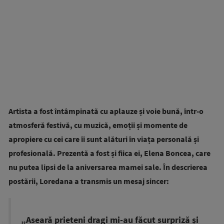
Artista a fost întâmpinată cu aplauze și voie bună, într-o
atmosferă festivă, cu muzică, emoții și momente de
apropiere cu cei care îi sunt alături în viața personală și
profesională. Prezentă a fost și fiica ei, Elena Boncea, care
nu putea lipsi de la aniversarea mamei sale.
În descrierea
postării, Loredana a transmis un mesaj sincer:
„Aseară prieteni dragi mi-au făcut surpriză și