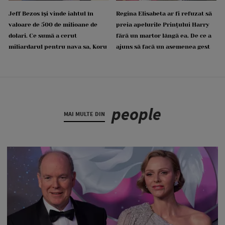
Jeff Bezos își vinde iahtul în
Regina Elisabeta ar fi refuzat să
valoare de 500 de milioane de
preia apelurile Prințului Harry
dolari. Ce sumă a cerut
fără un martor lângă ea. De ce a
miliardarul pentru nava sa, Koru
ajuns să facă un asemenea gest
people
MAI MULTE DIN