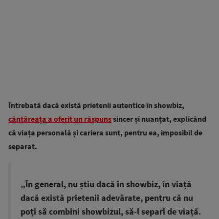
Întrebată dacă există prietenii autentice în showbiz,
cântăreața a oferit un răspuns
sincer și nuanțat, explicând
că viața personală și cariera sunt, pentru ea, imposibil de
separat.
„În general, nu știu dacă în showbiz, în viață
dacă există prietenii adevărate, pentru că nu
poți să combini showbizul, să-l separi de viață.