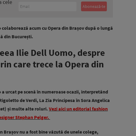
a cele
 colaborează acum cu Opera din Brașov după o lungă
ă din București.
ea Ilie Dell Uomo, despre
rin care trece la Opera din
a urcat pe scenă în numeroase ocazii, interpretând
Rigoletto de Verdi, La Zia Principesa în Sora Angelica
t) și multe alte roluri.
Vezi aici un editorial fashion
 designer Stephan Pelger.
in Brașov nu a fost bine văzută de unele colege,