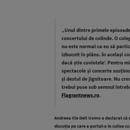
„Unul dintre primele episoade
concertului de colinde. O cole
nu este normal ca eu să partici
izbucnit în plâns. În același c
dacă știe cuvintele’. Pentru m
spectacole și concerte susținu
și destul de jignitoare. Nu cre
trebui puse sub semnul întrebă
Flagrantnews.ro
.
Andreea Ilie Dell Uomo a declarat că 
discuția pe care a purtat-o în culise c