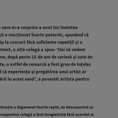
 care m-a surprins a avut loc înaintea
gă a reacționat foarte puternic, spunând că
p la concert fără suficiente repetiții și a
ontext, o altă colegă a spus: ‘Hai să vedem
ine, după peste 25 de ani de carieră și sute de
te, o astfel de remarcă a fost greu de înțeles
d că experiența și pregătirea unui artist ar
rii în acest mod”, a povestit artista pentru
situația a degenerat foarte rapid, ea descoperind că
u respectiva colegă a fost înregistrată fără acordul ei.