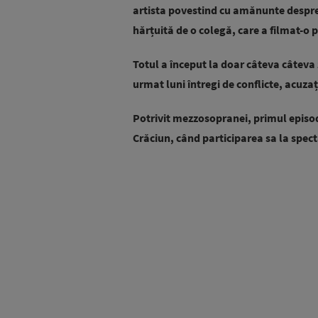
artista povestind cu amănunte despre 
hărțuită de o colegă, care a filmat-o 
Totul a început la doar câteva câteva z
urmat luni întregi de conflicte, acuzați
Potrivit mezzosopranei, primul episod 
Crăciun, când participarea sa la spect