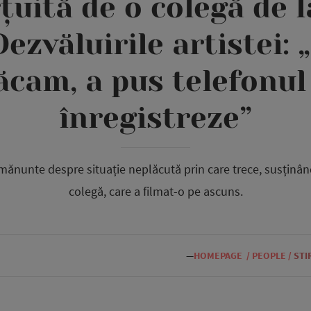
țuită de o colegă de 
Dezvăluirile artistei:
ăcam, a pus telefonul
înregistreze”
amănunte despre situație neplăcută prin care trece, susținân
colegă, care a filmat-o pe ascuns.
—
HOMEPAGE
/
PEOPLE
/
STI