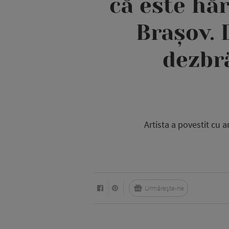
că este hăr
Brașov. 
dezbr
Artista a povestit cu 
Urmărește-ne