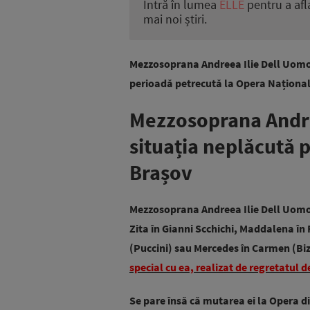
Intră în lumea
ELLE
pentru a afl
mai noi știri.
Mezzosoprana Andreea Ilie Dell Uomo
perioadă petrecută la Opera Național
Mezzosoprana Andre
situația neplăcută p
Brașov
Mezzosoprana Andreea Ilie Dell Uomo 
Zita în Gianni Scchichi, Maddalena în 
(Puccini) sau Mercedes în Carmen (Bize
special cu ea, realizat de regretatul
Se pare însă că mutarea ei la Opera d