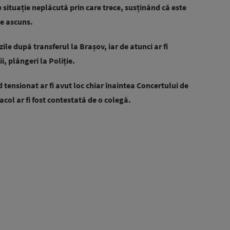
situație neplăcută prin care trece, susținând că este
pe ascuns.
ile după transferul la Brașov, iar de atunci ar fi
i, plângeri la Poliție.
tensionat ar fi avut loc chiar înaintea Concertului de
acol ar fi fost contestată de o colegă.