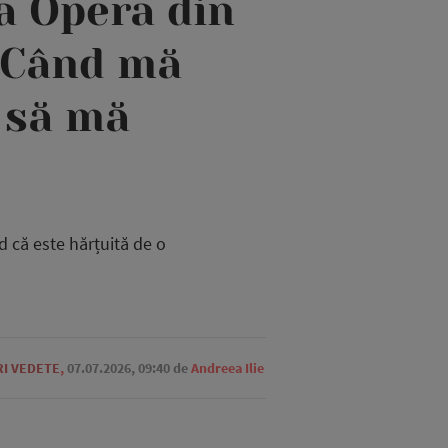
la Opera din
 „Când mă
 să mă
d că este hărțuită de o
RI VEDETE
,
07.07.2026, 09:40
de
Andreea Ilie