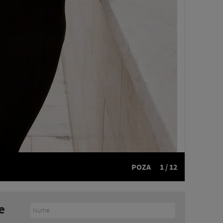
POZA
1 / 12
e