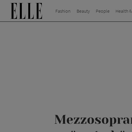
Fashion
Beauty
People
Health &
Mezzosopran