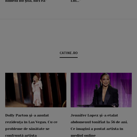
nimeni nu știa, nici ea”
Lui...”
CATINE.RO
Dolly Parton și-a anulat
Jennifer Lopez și-a etalat
rezidența în Las Vegas. Cu ce
abdomenul tonifiat la 56 de ani.
probleme de sănătate se
Ce imagini a postat artista în
confruntă artista
mediul online