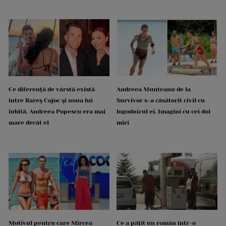
Ce diferență de vârstă există
Andreea Munteanu de la
între Rareș Cojoc și noua lui
Survivor s-a căsătorit civil cu
iubită. Andreea Popescu era mai
logodnicul ei. Imagini cu cei doi
mare decât el
miri
Motivul pentru care Mircea
Ce a pățit un român într-o