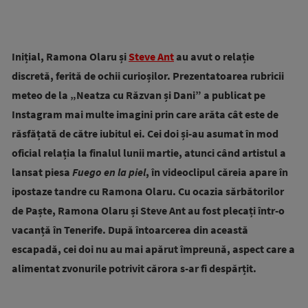
Inițial, Ramona Olaru și
Steve Ant
au avut o relație
discretă, ferită de ochii curioșilor. Prezentatoarea rubricii
meteo de la „Neatza cu Răzvan și Dani” a publicat pe
Instagram mai multe imagini prin care arăta cât este de
răsfățată de către iubitul ei. Cei doi și-au asumat în mod
oficial relația la finalul lunii martie, atunci când artistul a
lansat piesa
Fuego en la piel
, în videoclipul căreia apare în
ipostaze tandre cu Ramona Olaru.
Cu ocazia sărbătorilor
de Paște, Ramona Olaru și Steve Ant au fost plecați într-o
vacanță în Tenerife. După întoarcerea din această
escapadă, cei doi nu au mai apărut împreună, aspect care a
alimentat zvonurile potrivit cărora s-ar fi despărțit.