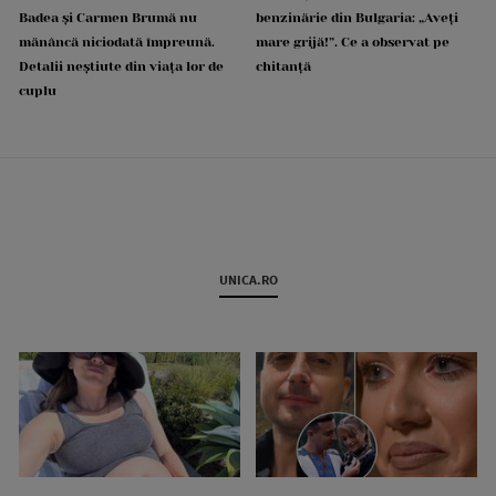
Badea și Carmen Brumă nu
benzinărie din Bulgaria: „Aveți
mănâncă niciodată împreună.
mare grijă!”. Ce a observat pe
Detalii neștiute din viața lor de
chitanță
cuplu
UNICA.RO