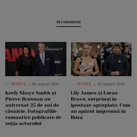
RECOMANDARI
—
PEOPLE
06 august 2026
—
PEOPLE
06 august 2026
Keely Shaye Smith și
Lily James și Lucas
Pierce Brosnan au
Bravo, surprinși în
aniversat 25 de ani de
ipostaze apropiate. Cum
căsnicie. Fotografiile
au apărut împreună în
romantice publicate de
Ibiza
soția actorului