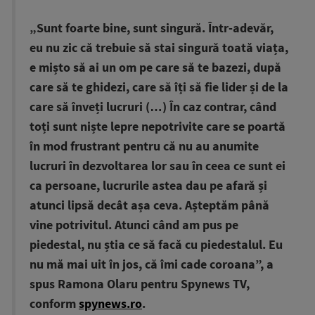
„Sunt foarte bine, sunt singură. Într-adevăr,
eu nu zic că trebuie să stai singură toată viața,
e mișto să ai un om pe care să te bazezi, după
care să te ghidezi, care să îți să fie lider și de la
care să înveți lucruri (…) În caz contrar, când
toți sunt niște lepre nepotrivite care se poartă
în mod frustrant pentru că nu au anumite
lucruri în dezvoltarea lor sau în ceea ce sunt ei
ca persoane, lucrurile astea dau pe afară și
atunci lipsă decât așa ceva. Așteptăm până
vine potrivitul. Atunci când am pus pe
piedestal, nu știa ce să facă cu piedestalul. Eu
nu mă mai uit în jos, că îmi cade coroana”, a
spus Ramona Olaru pentru Spynews TV,
conform
spynews.ro
.