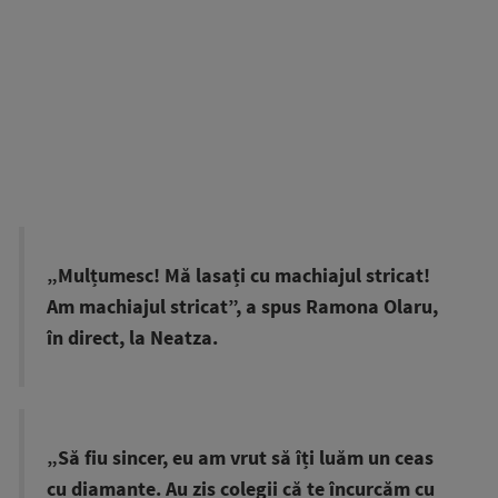
„Mulțumesc! Mă lasați cu machiajul stricat!
Am machiajul stricat”, a spus Ramona Olaru,
în direct, la Neatza.
„Să fiu sincer, eu am vrut să îți luăm un ceas
cu diamante. Au zis colegii că te încurcăm cu