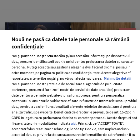
Nouă ne pasă ca datele tale personale să rămână
confidențiale
Noi și partenerii noștri
594
stocăm și/sau accesăm informații pe dispozitivul
dvs., precum identificatorii cookie unici pentru prelucrarea datelor cu caracter
personal. Puteți accepta sau gestiona alegerile dvs. făcând clic mai jos sau în
orice moment, pe pagina cu politica de confidențialitate. Aceste alegeri vor fi
raportate partenerilor noștri și nu vă vor afecta navigarea.
Mai multe detalii
Noi si partenerii nostri (retelele de socializare si agentiile de publicitate
Situația neplăcută prin care a trecut
partenere, precum si furnizorii nostri de servicii de date analitice) prelucram
Anca Serea în timpul călătoriei cu
date pentru a permite website-ului sa functioneze, pentru a personaliza
continutul si anunturile publicitare afisate in functie de interesele si/sau profilul
trenul în Italia, alături de copii: "Suntem
dvs., pentru a va oferi functionalitati aferente retelelor de socializare si pentru a
șocați, nu știm ce putem să facem..."
analiza traficul pe website. Beneficiati de drepturile prevazute de art. 15-22 din
GDPR in legatura cu prelucrarea datelor cu caracter personal. Aceste drepturi pot
—
PEOPLE
06 august 2026
fi exercitate prin modalitatea indicata
aici
. Prin click pe “ACCEPT TOATE”,
acceptati folosirea tuturor Tehnologiilor de tip Cookie, care implica inclusiv
Anca Serea a povestit pe rețelele de socializare o situație
acceptul dvs. cu privire la stocarea/accesarea informatiilor de catre Vendor-ii cu