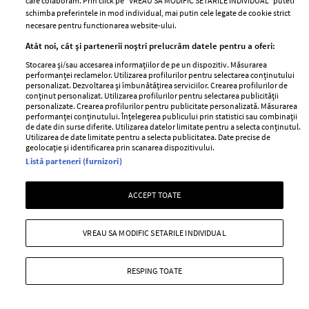
extrem de neplăcută prin care ea și copiii ei au trecut.
care colaboram. Prin click pe “VREAU SA MODIFIC SETARILE INDIVIDUAL” puteti
schimba preferintele in mod individual, mai putin cele legate de cookie strict
+ MAI MULTE
necesare pentru functionarea website-ului.
Atât noi, cât și partenerii noștri prelucrăm datele pentru a oferi:
Stocarea și/sau accesarea informațiilor de pe un dispozitiv. Măsurarea
performanței reclamelor. Utilizarea profilurilor pentru selectarea conținutului
personalizat. Dezvoltarea și îmbunătățirea serviciilor. Crearea profilurilor de
conținut personalizat. Utilizarea profilurilor pentru selectarea publicității
MAI MULTE ARTICOLE
personalizate. Crearea profilurilor pentru publicitate personalizată. Măsurarea
performanței conținutului. Înțelegerea publicului prin statistici sau combinații
de date din surse diferite. Utilizarea datelor limitate pentru a selecta conținutul.
Utilizarea de date limitate pentru a selecta publicitatea. Date precise de
geolocație și identificarea prin scanarea dispozitivului.
Listă parteneri (furnizori)
ACCEPT TOATE
VREAU SA MODIFIC SETARILE INDIVIDUAL
ABONEAZĂ-TE LA NEWSLETTER
RESPING TOATE
Urmareste-ne pe: