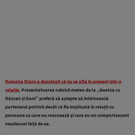
Ramona Olaru a dezvăluit că nu se află în prezent într-o
relație
. Prezentatoarea rubricii meteo de la „Neatza cu
Răzvan și Dani” preferă să aștepte să întâlnească
partenerul potrivit decât să fie implicată în relații cu
persoane cu care nu rezonează și care au un comportament
neadecvat față de ea.