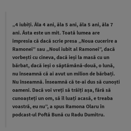
„4 iubiți. Ăla 4 ani, ăla 5 ani, ăla 5 ani, ăla 7
ani. Ăsta este un mit. Toată lumea are
impresia că dacă scrie presa „Noua cucerire a
Ramonei” sau „Noul iubit al Ramonei”, dacă
vorbești cu cineva, dacă ieși la masă cu un
bărbat, dacă ieși o săptămână-două, o lună,
nu înseamnă că ai avut un milion de bărbați.
Nu înseamnă. Înseamnă că te-ai dus să cunoști
oameni. Dacă voi vreți să trăiți așa, fără să
cunoașteți un om, să îl luați acasă, e treaba
voastră, eu nu”, a spus Ramona Olaru în
podcast-ul Poftă Bună cu Radu Dumitru.