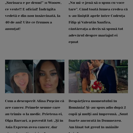
„Surioara e pe drum!” :o Wooow,
„Nu mi-e jenă să o spun cu voce
ce veste!! E oficial! Îndrăgita
tare”. Când toată lumea credea că
vedetă e din nou însărcinată, la
s-au liniștit apele între Codruța
40 de ani! Uite ce frumos a
Filip și Valentin Sanfira,
anunțat!
cântăreața a decis să spună tot
adevărul despre mariajul ei
eșuat
Cum a descoperit Alina Pușcău că
Despărțirea momentului în
are cancer. Primele semne care
România! Și-au spus adio după 2
au trimis-o la medic. Prietena ei,
copii și mulți ani împreună. „Sunt
Olga Barcari, a povestit tot: „Și în
foarte ancorată în Dumnezeu.
Asia Express avea cancer, dar
Am lăsat tot greul în mâinile