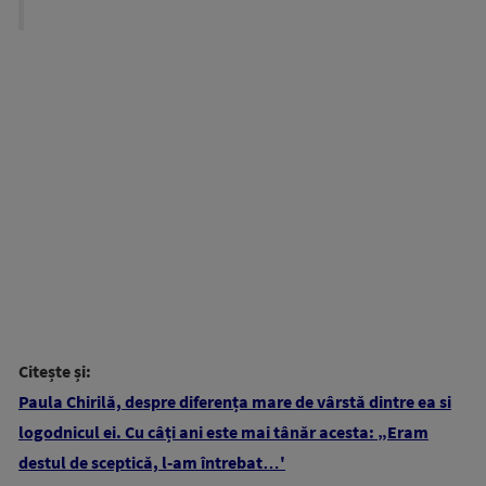
Citește și:
Paula Chirilă, despre diferența mare de vârstă dintre ea si
logodnicul ei. Cu câți ani este mai tânăr acesta: „Eram
destul de sceptică, l-am întrebat…'