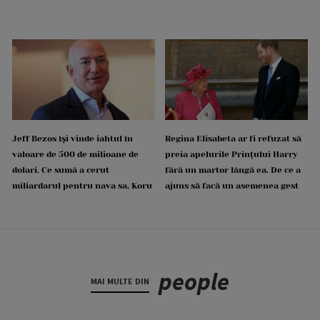
Jeff Bezos își vinde iahtul în
Regina Elisabeta ar fi refuzat să
valoare de 500 de milioane de
preia apelurile Prințului Harry
dolari. Ce sumă a cerut
fără un martor lângă ea. De ce a
miliardarul pentru nava sa, Koru
ajuns să facă un asemenea gest
people
MAI MULTE DIN