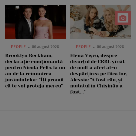
—
PEOPLE
06 august 2026
—
PEOPLE
06 august 2026
Brooklyn Beckham,
Elena Vîșcu, despre
declarație emoționantă
divorțul de CRBL și cât
pentru Nicola Peltz la un
de mult a afectat-o
an de la reînnoirea
despărțirea pe fiica lor,
jurămintelor: "Îți promit
Alessia: "A fost rău, și
că te voi proteja mereu"
mutatul în Chișinău a
fost..."