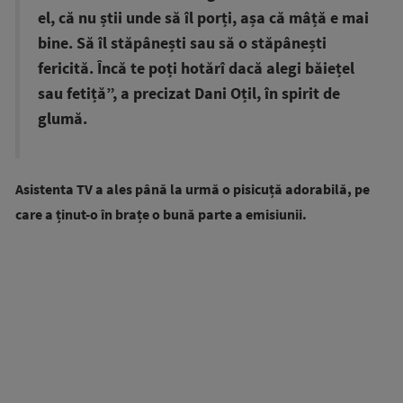
el, că nu știi unde să îl porți, așa că mâță e mai
bine. Să îl stăpânești sau să o stăpânești
fericită. Încă te poți hotărî dacă alegi băiețel
sau fetiță”, a precizat Dani Oțil, în spirit de
glumă.
Asistenta TV a ales până la urmă o pisicuță adorabilă, pe
care a ținut-o în brațe o bună parte a emisiunii.