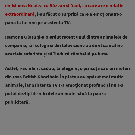
emisiunea Neatza cu Răzvan și Dani, cu care are o relație
extraordinară
, i-au făcut o surpriză care a emoționant-o
până la lacrimi pe asistenta TV.
Ramona Olaru și-a pierdut recent unul dintre animalele de
companie, iar colegii ei din televiziune au dorit să îi aline
acesteia suferința și să îi aducă zâmbetul pe buze.
Astfel, i-au oferit cadou, la alegere, o pisicuță sau un motan
din rasa British Shorthair. În platou au apărut mai multe
animale, iar asistenta TV s-a emoționat profund și nu s-a
putut dezlipi de micuțele animale până la pauza
publicitară.