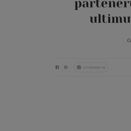
parteneru
ultimu
C
Urmărește-ne