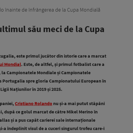
do înainte de înfrângerea de la Cupa Mondială
ultimul său meci de la Cupa
ugalia, este primul jucător din istorie care a marcat
ui Mondial
. Este, de altfel, și primul fotbalist care a
at, la Campionatele Mondiale și Campionatele
s Portugalia spre gloria Campionatului European în
Ligii Națiunilor în 2019 și 2025.
Spaniei,
Cristiano Rolando
nu și-a mai putut stăpâni
imi, după ce golul marcat de către Mikel Merino în
allas și a pus capăt carierei sale internaționale
i-a îndeplinit visul de a cuceri singurul trofeu care-i