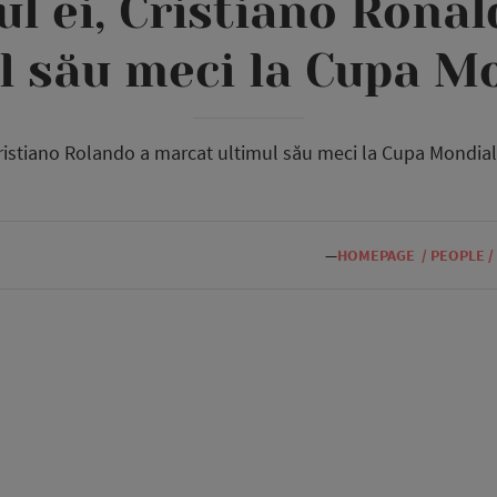
l ei, Cristiano Ronal
l său meci la Cupa M
ristiano Rolando a marcat ultimul său meci la Cupa Mondial
—
HOMEPAGE
/
PEOPLE
/