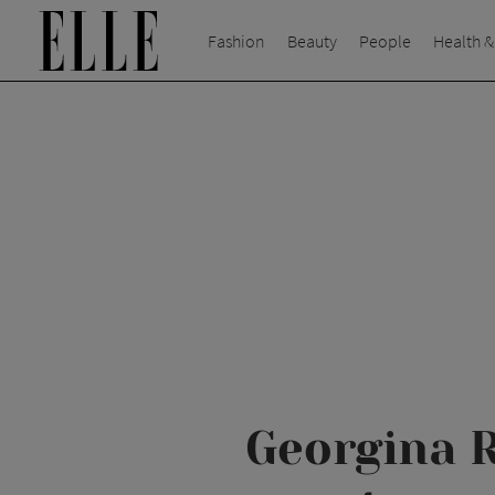
Fashion
Beauty
People
Health &
Georgina R