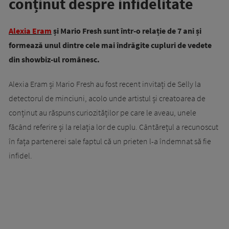
conținut despre infidelitate
Alexia Eram
și Mario Fresh sunt într-o relație de 7 ani și
formează unul dintre cele mai îndrăgite cupluri de vedete
din showbiz-ul românesc.
Alexia Eram și Mario Fresh au fost recent invitați de Selly la
detectorul de minciuni, acolo unde artistul și creatoarea de
conținut au răspuns curiozităților pe care le aveau, unele
făcând referire și la relația lor de cuplu. Cântărețul a recunoscut
în fața partenerei sale faptul că un prieten l-a îndemnat să fie
infidel.