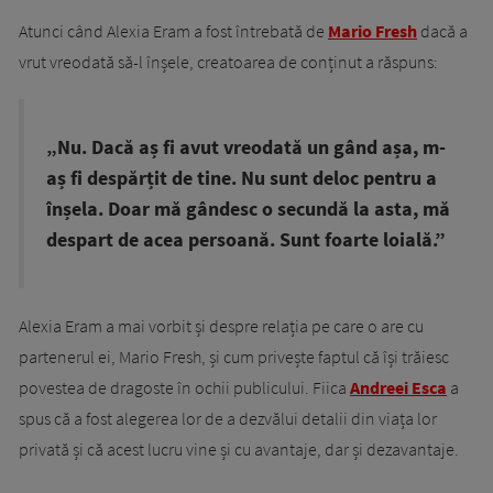
Atunci când Alexia Eram a fost întrebată de
Mario Fresh
dacă a
vrut vreodată să-l înșele, creatoarea de conținut a răspuns:
„Nu. Dacă aș fi avut vreodată un gând așa, m-
aș fi despărțit de tine. Nu sunt deloc pentru a
înșela. Doar mă gândesc o secundă la asta, mă
despart de acea persoană. Sunt foarte loială.”
Alexia Eram a mai vorbit și despre relația pe care o are cu
partenerul ei, Mario Fresh, și cum privește faptul că își trăiesc
povestea de dragoste în ochii publicului. Fiica
Andreei Esca
a
spus că a fost alegerea lor de a dezvălui detalii din viața lor
privată și că acest lucru vine și cu avantaje, dar și dezavantaje.