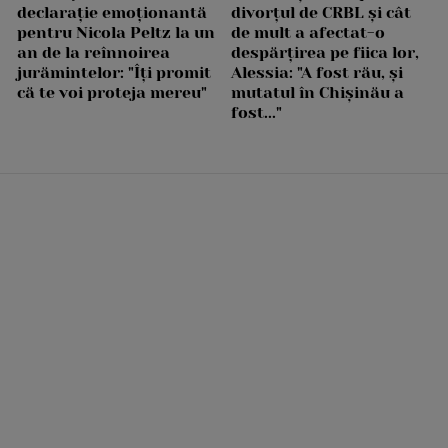
declarație emoționantă
divorțul de CRBL și cât
pentru Nicola Peltz la un
de mult a afectat-o
an de la reînnoirea
despărțirea pe fiica lor,
jurămintelor: "Îți promit
Alessia: "A fost rău, și
că te voi proteja mereu"
mutatul în Chișinău a
fost..."