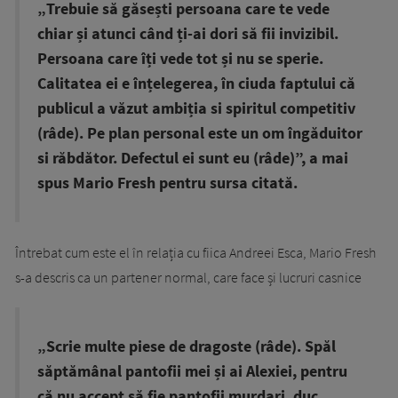
„Trebuie să găsești persoana care te vede
chiar și atunci când ți-ai dori să fii invizibil.
Persoana care îți vede tot și nu se sperie.
Calitatea ei e înțelegerea, în ciuda faptului că
publicul a văzut ambiția si spiritul competitiv
(râde). Pe plan personal este un om îngăduitor
si răbdător. Defectul ei sunt eu (râde)”, a mai
spus Mario Fresh pentru sursa citată.
Întrebat cum este el în relația cu fiica Andreei Esca, Mario Fresh
s-a descris ca un partener normal, care face și lucruri casnice
„Scrie multe piese de dragoste (râde). Spăl
săptămânal pantofii mei și ai Alexiei, pentru
că nu accept să fie pantofii murdari, duc