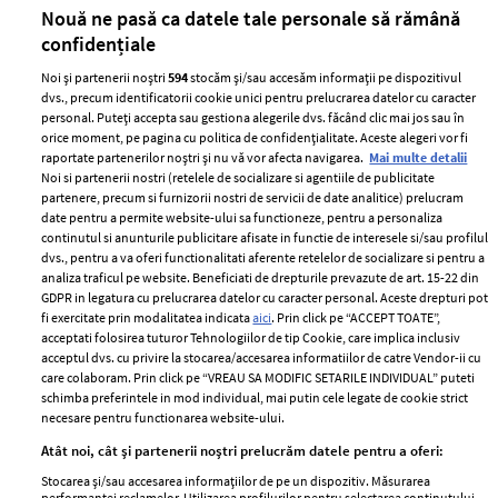
părului
de
Nouă ne pasă ca datele tale personale să rămână
confidențiale
Noi și partenerii noștri
594
stocăm și/sau accesăm informații pe dispozitivul
dvs., precum identificatorii cookie unici pentru prelucrarea datelor cu caracter
personal. Puteți accepta sau gestiona alegerile dvs. făcând clic mai jos sau în
orice moment, pe pagina cu politica de confidențialitate. Aceste alegeri vor fi
raportate partenerilor noștri și nu vă vor afecta navigarea.
Mai multe detalii
Noi si partenerii nostri (retelele de socializare si agentiile de publicitate
partenere, precum si furnizorii nostri de servicii de date analitice) prelucram
ELLE Style Awards
Termeni si conditii
date pentru a permite website-ului sa functioneze, pentru a personaliza
2024
continutul si anunturile publicitare afisate in functie de interesele si/sau profilul
Politica de
dvs., pentru a va oferi functionalitati aferente retelelor de socializare si pentru a
Despre ELLE
confidențialitate
analiza traficul pe website. Beneficiati de drepturile prevazute de art. 15-22 din
Romania
GDPR in legatura cu prelucrarea datelor cu caracter personal. Aceste drepturi pot
Politica de cookies
fi exercitate prin modalitatea indicata
aici
. Prin click pe “ACCEPT TOATE”,
Contact
Publicitate
acceptati folosirea tuturor Tehnologiilor de tip Cookie, care implica inclusiv
acceptul dvs. cu privire la stocarea/accesarea informatiilor de catre Vendor-ii cu
Abonamente
care colaboram. Prin click pe “VREAU SA MODIFIC SETARILE INDIVIDUAL” puteti
schimba preferintele in mod individual, mai putin cele legate de cookie strict
necesare pentru functionarea website-ului.
Stiri
Libertatea pentru
Atât noi, cât și partenerii noștri prelucrăm datele pentru a oferi:
femei
GSP
Stocarea și/sau accesarea informațiilor de pe un dispozitiv. Măsurarea
Viva
performanței reclamelor. Utilizarea profilurilor pentru selectarea conținutului