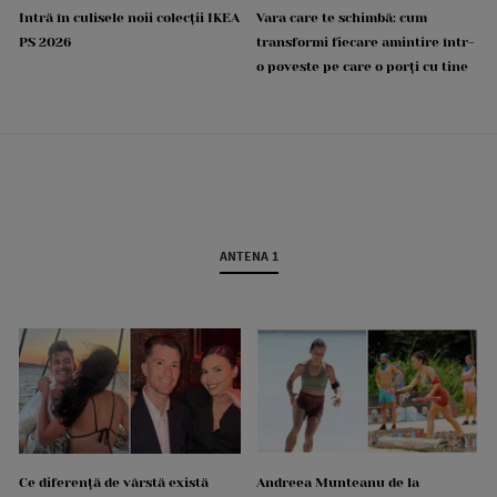
Intră în culisele noii colecții IKEA
Vara care te schimbă: cum
PS 2026
transformi fiecare amintire într-
o poveste pe care o porți cu tine
ANTENA 1
Ce diferență de vârstă există
Andreea Munteanu de la