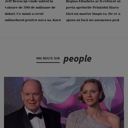
Jeff Bezos își vinde iahtul în
Regina Elisabeta ar fi refuzat să
valoare de 500 de milioane de
preia apelurile Prințului Harry
dolari. Ce sumă a cerut
fără un martor lângă ea. De ce a
miliardarul pentru nava sa, Koru
ajuns să facă un asemenea gest
people
MAI MULTE DIN