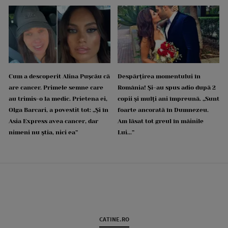
Cum a descoperit Alina Pușcău că
Despărțirea momentului în
are cancer. Primele semne care
România! Și-au spus adio după 2
au trimis-o la medic. Prietena ei,
copii și mulți ani împreună. „Sunt
Olga Barcari, a povestit tot: „Și în
foarte ancorată în Dumnezeu.
Asia Express avea cancer, dar
Am lăsat tot greul în mâinile
nimeni nu știa, nici ea”
Lui...”
CATINE.RO