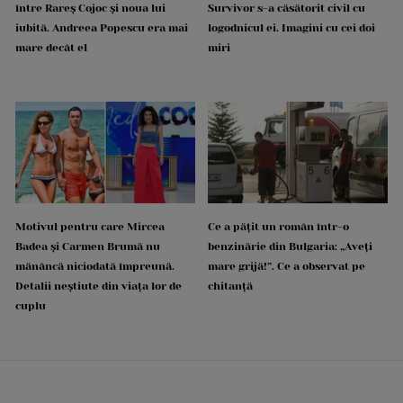
între Rareș Cojoc și noua lui
Survivor s-a căsătorit civil cu
iubită. Andreea Popescu era mai
logodnicul ei. Imagini cu cei doi
mare decât el
miri
Motivul pentru care Mircea
Ce a pățit un român într-o
Badea și Carmen Brumă nu
benzinărie din Bulgaria: „Aveți
mănâncă niciodată împreună.
mare grijă!”. Ce a observat pe
Detalii neștiute din viața lor de
chitanță
cuplu