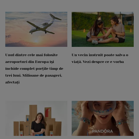
Unul dintre cele mai folosite
Un vecin instruit poate salva o
aeroporturi din Europa își
viață. Vezi despre ce e vorba
închide complet porțile timp de
trei luni. Milioane de pasageri,
afectați