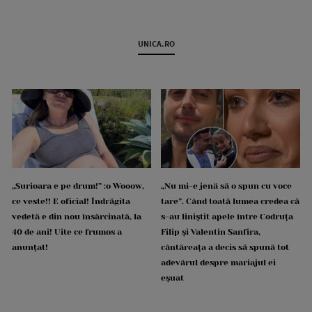
UNICA.RO
„Surioara e pe drum!” :o Wooow,
„Nu mi-e jenă să o spun cu voce
ce veste!! E oficial! Îndrăgita
tare”. Când toată lumea credea că
vedetă e din nou însărcinată, la
s-au liniștit apele între Codruța
40 de ani! Uite ce frumos a
Filip și Valentin Sanfira,
anunțat!
cântăreața a decis să spună tot
adevărul despre mariajul ei
eșuat