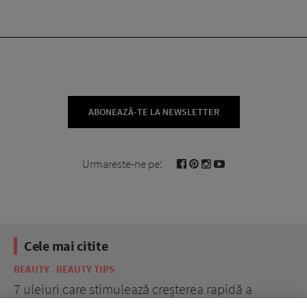
ABONEAZĂ-TE LA NEWSLETTER
Urmareste-ne pe:
Cele mai citite
BEAUTY
BEAUTY TIPS
BE
țe
7 uleiuri care stimulează creșterea rapidă a
Ce