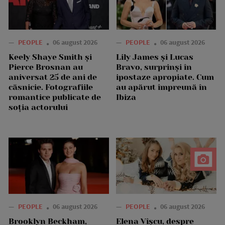
—
PEOPLE
06 august 2026
—
PEOPLE
06 august 2026
Keely Shaye Smith și
Lily James și Lucas
Pierce Brosnan au
Bravo, surprinși în
aniversat 25 de ani de
ipostaze apropiate. Cum
căsnicie. Fotografiile
au apărut împreună în
romantice publicate de
Ibiza
soția actorului
—
PEOPLE
06 august 2026
—
PEOPLE
06 august 2026
Brooklyn Beckham,
Elena Vîșcu, despre