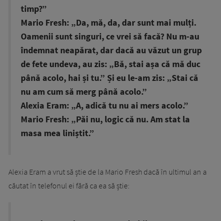
timp?”
Mario Fresh: „Da, mă, da, dar sunt mai mulți.
Oamenii sunt singuri, ce vrei să facă? Nu m-au
îndemnat neapărat, dar dacă au văzut un grup
de fete undeva, au zis: „Bă, stai așa că mă duc
până acolo, hai și tu.” Și eu le-am zis: „Stai că
nu am cum să merg până acolo.”
Alexia Eram: „A, adică tu nu ai mers acolo.”
Mario Fresh: „Păi nu, logic că nu. Am stat la
masa mea liniștit.”
Alexia Eram a vrut să știe de la Mario Fresh dacă în ultimul an a
căutat în telefonul ei fără ca ea să știe: