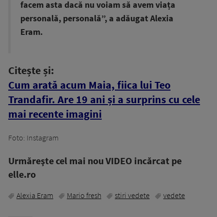
facem asta dacă nu voiam să avem viața
personală, personală”, a adăugat Alexia
Eram.
Citește și:
Cum arată acum Maia, fiica lui Teo
Trandafir. Are 19 ani și a surprins cu cele
mai recente imagini
Foto: Instagram
Urmăreşte cel mai nou VIDEO incărcat pe
elle.ro
Alexia Eram
Mario fresh
stiri vedete
vedete