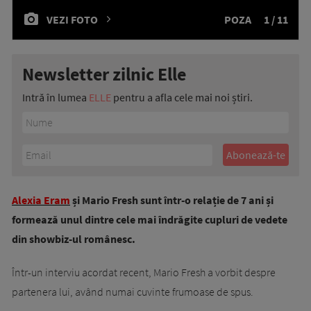
VEZI FOTO
POZA
1 / 11
Newsletter zilnic Elle
Intră în lumea
ELLE
pentru a afla cele mai noi știri.
Alexia Eram
și Mario Fresh sunt într-o relație de 7 ani și
formează unul dintre cele mai îndrăgite cupluri de vedete
din showbiz-ul românesc.
Într-un interviu acordat recent, Mario Fresh a vorbit despre
partenera lui, având numai cuvinte frumoase de spus.