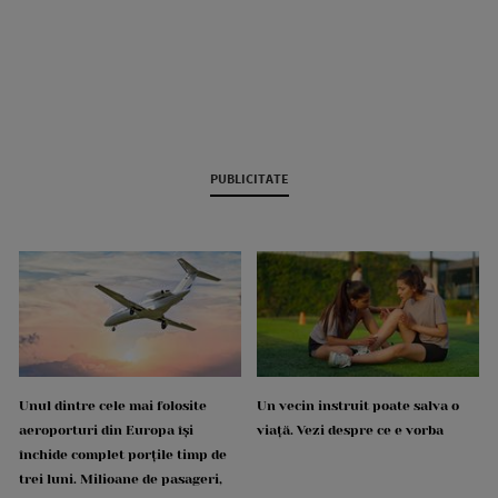
PUBLICITATE
Unul dintre cele mai folosite
Un vecin instruit poate salva o
aeroporturi din Europa își
viață. Vezi despre ce e vorba
închide complet porțile timp de
trei luni. Milioane de pasageri,