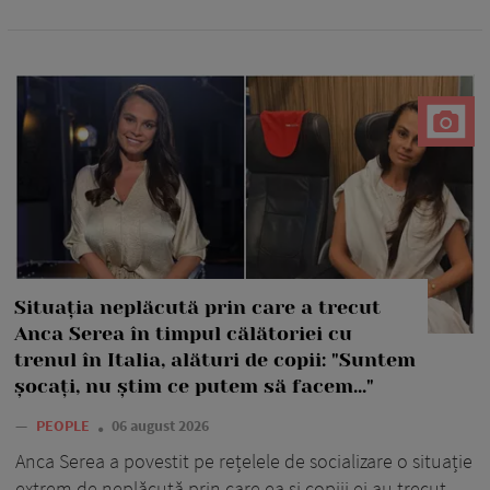
Situația neplăcută prin care a trecut
Anca Serea în timpul călătoriei cu
trenul în Italia, alături de copii: "Suntem
șocați, nu știm ce putem să facem..."
—
PEOPLE
06 august 2026
Anca Serea a povestit pe rețelele de socializare o situație
extrem de neplăcută prin care ea și copiii ei au trecut.