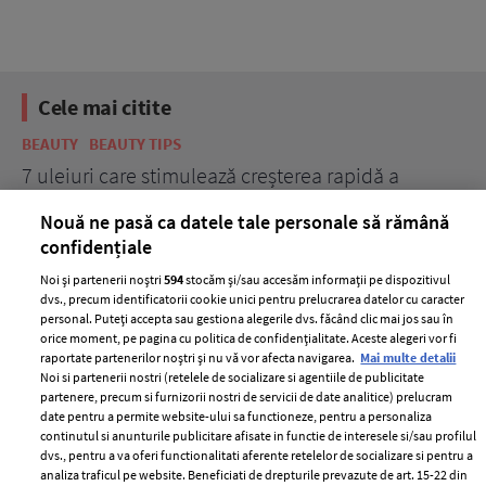
Cele mai citite
BEAUTY
BEAUTY TIPS
BE
țe
7 uleiuri care stimulează creșterea rapidă a
Ce
părului
de
Nouă ne pasă ca datele tale personale să rămână
confidențiale
Noi și partenerii noștri
594
stocăm și/sau accesăm informații pe dispozitivul
dvs., precum identificatorii cookie unici pentru prelucrarea datelor cu caracter
personal. Puteți accepta sau gestiona alegerile dvs. făcând clic mai jos sau în
orice moment, pe pagina cu politica de confidențialitate. Aceste alegeri vor fi
raportate partenerilor noștri și nu vă vor afecta navigarea.
Mai multe detalii
Noi si partenerii nostri (retelele de socializare si agentiile de publicitate
partenere, precum si furnizorii nostri de servicii de date analitice) prelucram
ELLE Style Awards
Termeni si conditii
date pentru a permite website-ului sa functioneze, pentru a personaliza
2024
continutul si anunturile publicitare afisate in functie de interesele si/sau profilul
Politica de
dvs., pentru a va oferi functionalitati aferente retelelor de socializare si pentru a
Despre ELLE
confidențialitate
analiza traficul pe website. Beneficiati de drepturile prevazute de art. 15-22 din