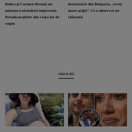
Badea și Carmen Brumă nu
benzinărie din Bulgaria: „Aveți
mănâncă niciodată împreună.
mare grijă!”. Ce a observat pe
Detalii neștiute din viața lor de
chitanță
cuplu
UNICA.RO