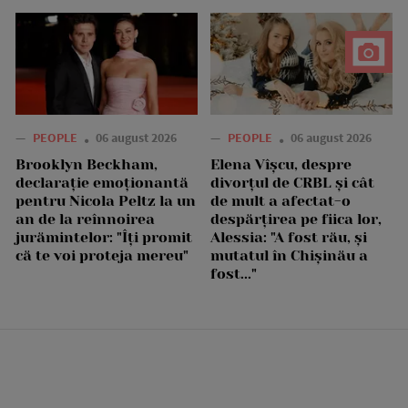
—
PEOPLE
06 august 2026
—
PEOPLE
06 august 2026
Brooklyn Beckham,
Elena Vîșcu, despre
declarație emoționantă
divorțul de CRBL și cât
pentru Nicola Peltz la un
de mult a afectat-o
an de la reînnoirea
despărțirea pe fiica lor,
jurămintelor: "Îți promit
Alessia: "A fost rău, și
că te voi proteja mereu"
mutatul în Chișinău a
fost..."