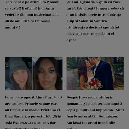
„Surioara e pe drum!” :o Wooow,
„Nu mi-e jenă să o spun cu voce
ce veste!! E oficial! Îndrăgita
tare”. Când toată lumea credea că
vedetă e din nou însărcinată, la
s-au liniștit apele între Codruța
40 de ani! Uite ce frumos a
Filip și Valentin Sanfira,
anunțat!
cântăreața a decis să spună tot
adevărul despre mariajul ei
eșuat
Cum a descoperit Alina Pușcău că
Despărțirea momentului în
are cancer. Primele semne care
România! Și-au spus adio după 2
au trimis-o la medic. Prietena ei,
copii și mulți ani împreună. „Sunt
Olga Barcari, a povestit tot: „Și în
foarte ancorată în Dumnezeu.
Asia Express avea cancer, dar
Am lăsat tot greul în mâinile
nimeni nu știa, nici ea”
Lui...”