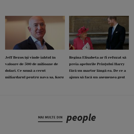
Jeff Bezos își vinde iahtul în
Regina Elisabeta ar fi refuzat să
valoare de 500 de milioane de
preia apelurile Prințului Harry
dolari. Ce sumă a cerut
fără un martor lângă ea. De ce a
miliardarul pentru nava sa, Koru
ajuns să facă un asemenea gest
people
MAI MULTE DIN