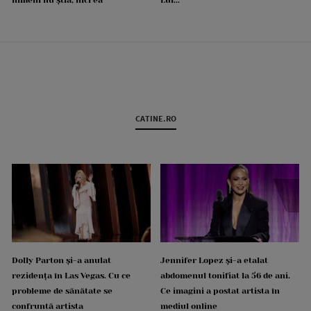
CATINE.RO
Dolly Parton și-a anulat
Jennifer Lopez și-a etalat
rezidența în Las Vegas. Cu ce
abdomenul tonifiat la 56 de ani.
probleme de sănătate se
Ce imagini a postat artista în
confruntă artista
mediul online