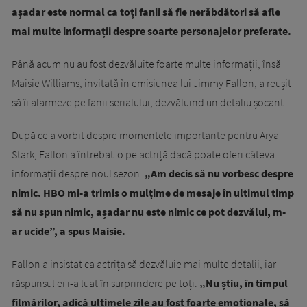
așadar este normal ca toți fanii să fie nerăbdători să afle
mai multe informații despre soarte personajelor preferate.
Până acum nu au fost dezvăluite foarte multe informații, însă
Maisie Williams, invitată în emisiunea lui Jimmy Fallon, a reușit
să îi alarmeze pe fanii serialului, dezvăluind un detaliu șocant.
După ce a vorbit despre momentele importante pentru Arya
Stark, Fallon a întrebat-o pe actriță dacă poate oferi câteva
informații despre noul sezon.
„Am decis să nu vorbesc despre
nimic. HBO mi-a trimis o mulțime de mesaje în ultimul timp
să nu spun nimic, așadar nu este nimic ce pot dezvălui, m-
ar ucide”, a spus Maisie.
Fallon a insistat ca actrița să dezvăluie mai multe detalii, iar
răspunsul ei i-a luat în surprindere pe toți.
„Nu știu, în timpul
filmărilor, adică ultimele zile au fost foarte emoționale, să