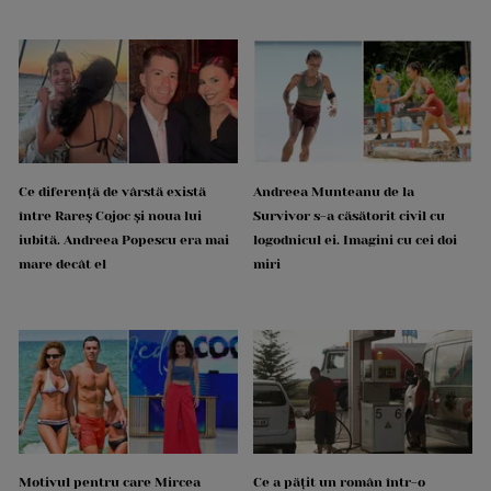
Ce diferență de vârstă există
Andreea Munteanu de la
între Rareș Cojoc și noua lui
Survivor s-a căsătorit civil cu
iubită. Andreea Popescu era mai
logodnicul ei. Imagini cu cei doi
mare decât el
miri
Motivul pentru care Mircea
Ce a pățit un român într-o