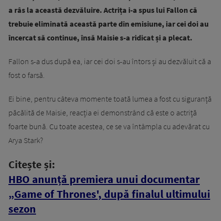
a râs la această dezvăluire. Actrița i-a spus lui Fallon că
trebuie eliminată această parte din emisiune, iar cei doi au
încercat să continue, însă Maisie s-a ridicat și a plecat.
Fallon s-a dus după ea, iar cei doi s-au întors și au dezvăluit că a
fost o farsă.
Ei bine, pentru câteva momente toată lumea a fost cu siguranță
păcălită de Maisie, reacția ei demonstrând că este o actriță
foarte bună. Cu toate acestea, ce se va întâmpla cu adevărat cu
Arya Stark?
Citește și:
HBO anunță premiera unui documentar
„Game of Thrones', după finalul ultimului
sezon