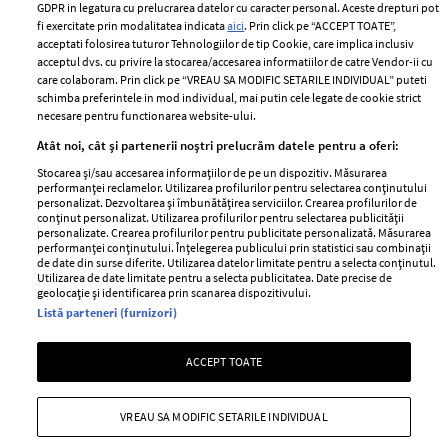
Romania
GDPR in legatura cu prelucrarea datelor cu caracter personal. Aceste drepturi pot
Politica de cookies
fi exercitate prin modalitatea indicata
aici
. Prin click pe “ACCEPT TOATE”,
Contact
Publicitate
acceptati folosirea tuturor Tehnologiilor de tip Cookie, care implica inclusiv
acceptul dvs. cu privire la stocarea/accesarea informatiilor de catre Vendor-ii cu
Abonamente
care colaboram. Prin click pe “VREAU SA MODIFIC SETARILE INDIVIDUAL” puteti
schimba preferintele in mod individual, mai putin cele legate de cookie strict
necesare pentru functionarea website-ului.
Stiri
Libertatea pentru
Atât noi, cât și partenerii noștri prelucrăm datele pentru a oferi:
femei
GSP
Stocarea și/sau accesarea informațiilor de pe un dispozitiv. Măsurarea
Viva
performanței reclamelor. Utilizarea profilurilor pentru selectarea conținutului
Unica
personalizat. Dezvoltarea și îmbunătățirea serviciilor. Crearea profilurilor de
Avantaje
conținut personalizat. Utilizarea profilurilor pentru selectarea publicității
Baby
personalizate. Crearea profilurilor pentru publicitate personalizată. Măsurarea
Retete practice
performanței conținutului. Înțelegerea publicului prin statistici sau combinații
Retete
de date din surse diferite. Utilizarea datelor limitate pentru a selecta conținutul.
Utilizarea de date limitate pentru a selecta publicitatea. Date precise de
geolocație și identificarea prin scanarea dispozitivului.
Pariază responsabil! Decizia ONJN nr. 821/25.09.2025.
Listă parteneri (furnizori)
Jocurile de noroc sunt interzise minorilor.
ACCEPT TOATE
Copyright © 2026 Ringier Romania SRL
VREAU SA MODIFIC SETARILE INDIVIDUAL