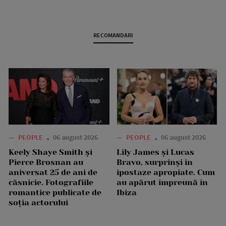
RECOMANDARI
—
PEOPLE
06 august 2026
—
PEOPLE
06 august 2026
Keely Shaye Smith și
Lily James și Lucas
Pierce Brosnan au
Bravo, surprinși în
aniversat 25 de ani de
ipostaze apropiate. Cum
căsnicie. Fotografiile
au apărut împreună în
romantice publicate de
Ibiza
soția actorului