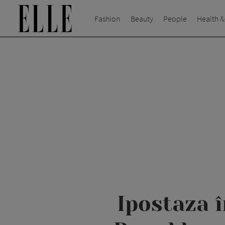
Fashion
Beauty
People
Health &
Ipostaza î