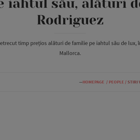
 iahtul său, alături 
Rodriguez
etrecut timp prețios alături de familie pe iahtul său de lux,
Mallorca.
—
HOMEPAGE
/
PEOPLE
/
STIRI