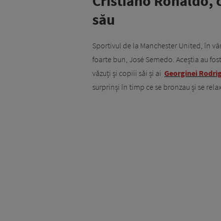
Cristiano Ronaldo, c
său
Sportivul de la Manchester United, în vârs
foarte bun, José Semedo. Aceștia au fost 
văzuți și copiii săi și ai
Georginei Rodri
surprinși în timp ce se bronzau și se rela