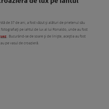
roazieră de lux pe iahtul
tă de 37 de ani, a fost văzut și alături de prietenul său
fotografiați pe iahtul de lux al lui Ronaldo, unde au fost
guez
. Bucurând-se de soare și de liniște, aceștia au fost
xau pe vasul de croazieră.