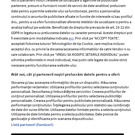
Noi si partenerii nostri (retelele de socializare si agentiile de publicitate
partenere, precum si furnizorii nostri de servicii de date analitice) prelucram
ELLE Style Awards
Termeni si conditii
date pentru a permite website-ului sa functioneze, pentru a personaliza
2024
continutul si anunturile publicitare afisate in functie de interesele si/sau profilul
Politica de
dvs., pentru a va oferi functionalitati aferente retelelor de socializare si pentru a
Despre ELLE
confidențialitate
analiza traficul pe website. Beneficiati de drepturile prevazute de art. 15-22 din
Romania
GDPR in legatura cu prelucrarea datelor cu caracter personal. Aceste drepturi pot
Politica de cookies
fi exercitate prin modalitatea indicata
aici
. Prin click pe “ACCEPT TOATE”,
Contact
Publicitate
acceptati folosirea tuturor Tehnologiilor de tip Cookie, care implica inclusiv
acceptul dvs. cu privire la stocarea/accesarea informatiilor de catre Vendor-ii cu
Abonamente
care colaboram. Prin click pe “VREAU SA MODIFIC SETARILE INDIVIDUAL” puteti
schimba preferintele in mod individual, mai putin cele legate de cookie strict
necesare pentru functionarea website-ului.
Stiri
Libertatea pentru
Atât noi, cât și partenerii noștri prelucrăm datele pentru a oferi:
femei
GSP
Stocarea și/sau accesarea informațiilor de pe un dispozitiv. Măsurarea
Viva
performanței reclamelor. Utilizarea profilurilor pentru selectarea conținutului
Unica
personalizat. Dezvoltarea și îmbunătățirea serviciilor. Crearea profilurilor de
Avantaje
conținut personalizat. Utilizarea profilurilor pentru selectarea publicității
Baby
personalizate. Crearea profilurilor pentru publicitate personalizată. Măsurarea
Retete practice
performanței conținutului. Înțelegerea publicului prin statistici sau combinații
Retete
de date din surse diferite. Utilizarea datelor limitate pentru a selecta conținutul.
Utilizarea de date limitate pentru a selecta publicitatea. Date precise de
geolocație și identificarea prin scanarea dispozitivului.
Pariază responsabil! Decizia ONJN nr. 821/25.09.2025.
Listă parteneri (furnizori)
Jocurile de noroc sunt interzise minorilor.