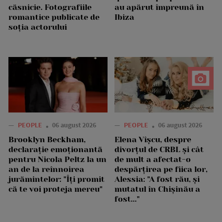
căsnicie. Fotografiile
au apărut împreună în
romantice publicate de
Ibiza
soția actorului
—
PEOPLE
06 august 2026
—
PEOPLE
06 august 2026
Brooklyn Beckham,
Elena Vîșcu, despre
declarație emoționantă
divorțul de CRBL și cât
pentru Nicola Peltz la un
de mult a afectat-o
an de la reînnoirea
despărțirea pe fiica lor,
jurămintelor: "Îți promit
Alessia: "A fost rău, și
că te voi proteja mereu"
mutatul în Chișinău a
fost..."