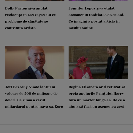
Dolly Parton și-a anulat
Jennifer Lopez și-a etalat
rezidența în Las Vegas. Cu ce
abdomenul tonifiat la 56 de ani.
probleme de sănătate se
Ce imagini a postat artista în
confruntă artista
mediul online
Jeff Bezos își vinde iahtul în
Regina Elisabeta ar fi refuzat să
valoare de 500 de milioane de
preia apelurile Prințului Harry
dolari. Ce sumă a cerut
fără un martor lângă ea. De ce a
miliardarul pentru nava sa, Koru
ajuns să facă un asemenea gest