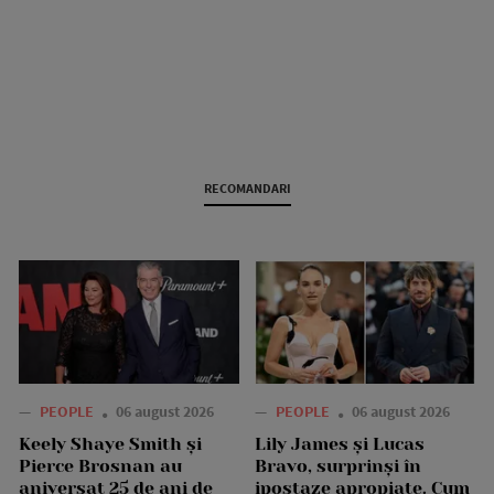
RECOMANDARI
—
PEOPLE
06 august 2026
—
PEOPLE
06 august 2026
Keely Shaye Smith și
Lily James și Lucas
Pierce Brosnan au
Bravo, surprinși în
aniversat 25 de ani de
ipostaze apropiate. Cum