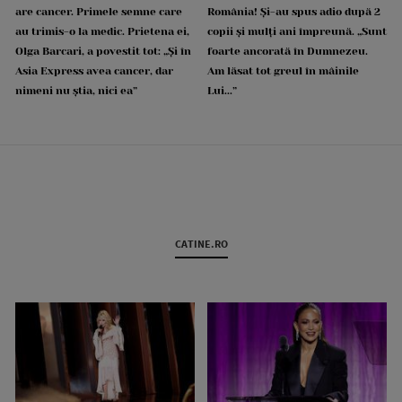
are cancer. Primele semne care
România! Și-au spus adio după 2
au trimis-o la medic. Prietena ei,
copii și mulți ani împreună. „Sunt
Olga Barcari, a povestit tot: „Și în
foarte ancorată în Dumnezeu.
Asia Express avea cancer, dar
Am lăsat tot greul în mâinile
nimeni nu știa, nici ea”
Lui...”
CATINE.RO