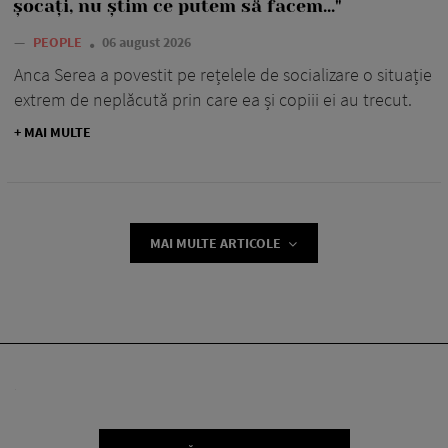
șocați, nu știm ce putem să facem..."
—
PEOPLE
06 august 2026
Anca Serea a povestit pe rețelele de socializare o situație
extrem de neplăcută prin care ea și copiii ei au trecut.
+ MAI MULTE
MAI MULTE ARTICOLE