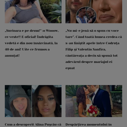
„Surioara e pe drum!” :o Wooow,
„Nu mi-e jenă să o spun cu voce
ce veste!! E oficial! Îndrăgita
tare”. Când toată lumea credea că
vedetă e din nou însărcinată, la
s-au liniștit apele între Codruța
40 de ani! Uite ce frumos a
Filip și Valentin Sanfira,
anunțat!
cântăreața a decis să spună tot
adevărul despre mariajul ei
eșuat
Cum a descoperit Alina Pușcău că
Despărțirea momentului în