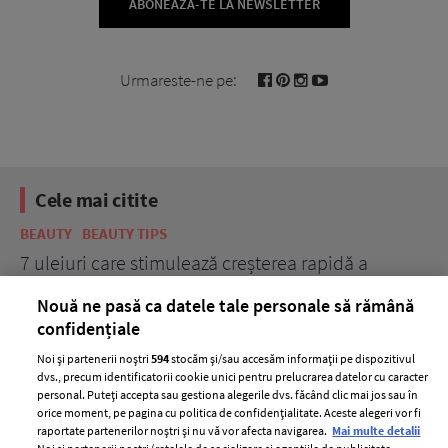
ABONEAZĂ-TE LA NEWSLETTER
Urmareste-ne pe:
Cele mai citite
BEAUTY
BEAUTY TIPS
BE
țe
7 uleiuri care stimulează creșterea rapidă a
Ce
părului
de
Nouă ne pasă ca datele tale personale să rămână
confidențiale
Noi și partenerii noștri
594
stocăm și/sau accesăm informații pe dispozitivul
dvs., precum identificatorii cookie unici pentru prelucrarea datelor cu caracter
personal. Puteți accepta sau gestiona alegerile dvs. făcând clic mai jos sau în
orice moment, pe pagina cu politica de confidențialitate. Aceste alegeri vor fi
raportate partenerilor noștri și nu vă vor afecta navigarea.
Mai multe detalii