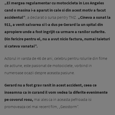
„El mergea regulamentar cu motocicleta in Los Angeles
cand o masina i-a aparut in cale si din acest motiv a facut
accidentul”
, a declarat o sursa pentry TMZ.
„Cineva a sunat la
911, a venit salvarea si l-a dus pe Gerard la un spital din
apropiere unde a fost ingrijit ca urmare a ranilor suferite.
Din fericire pentru el, nu a avut nicio factura, numai taieturi
si cateva vanatai”.
Actorul in varsta de 46 de ani, celebru pentru rolurile din filme
de actiune, este pasionat de motociclete, vorbind in
numeroase ocazii despre aceasta pasiune.
Gerard nu a fost grav ranit in acest accident, ceea ce
inseamna ca in curand il vom vedea la diferite evenimente
pe covorul rosu,
mai ales ca in aceasta pefrioada isi
promoveaza cel mai recent film, „Geostorm”.