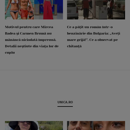
Motivul pentru care Mircea
Ce a pățit un român într-o
Badea și Carmen Brumă nu
benzinărie din Bulgaria: „Aveți
mănâncă niciodată împreună.
mare grijă!”. Ce a observat pe
Detalii neștiute din viața lor de
chitanță
cuplu
UNICA.RO