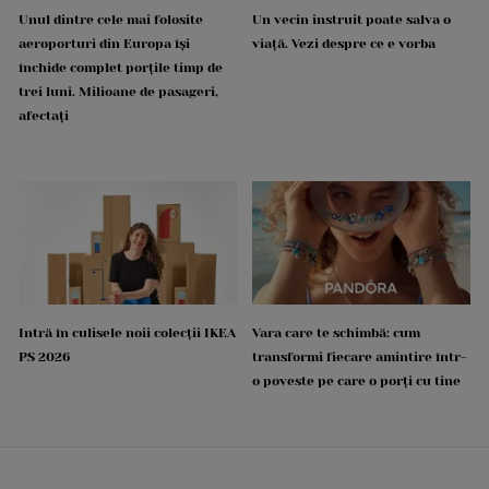
Unul dintre cele mai folosite
Un vecin instruit poate salva o
aeroporturi din Europa își
viață. Vezi despre ce e vorba
închide complet porțile timp de
trei luni. Milioane de pasageri,
afectați
Intră în culisele noii colecții IKEA
Vara care te schimbă: cum
PS 2026
transformi fiecare amintire într-
o poveste pe care o porți cu tine