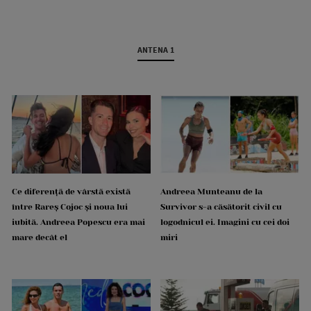
ANTENA 1
Ce diferență de vârstă există
Andreea Munteanu de la
între Rareș Cojoc și noua lui
Survivor s-a căsătorit civil cu
iubită. Andreea Popescu era mai
logodnicul ei. Imagini cu cei doi
mare decât el
miri