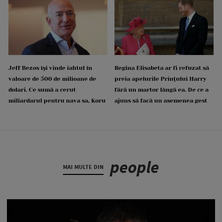
Jeff Bezos își vinde iahtul în
Regina Elisabeta ar fi refuzat să
valoare de 500 de milioane de
preia apelurile Prințului Harry
dolari. Ce sumă a cerut
fără un martor lângă ea. De ce a
miliardarul pentru nava sa, Koru
ajuns să facă un asemenea gest
people
MAI MULTE DIN