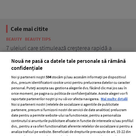
Cele mai citite
BEAUTY
BEAUTY TIPS
BE
țe
7 uleiuri care stimulează creșterea rapidă a
Ce
părului
de
Nouă ne pasă ca datele tale personale să rămână
confidențiale
Noi și partenerii noștri
594
stocăm și/sau accesăm informații pe dispozitivul
dvs., precum identificatorii cookie unici pentru prelucrarea datelor cu caracter
personal. Puteți accepta sau gestiona alegerile dvs. făcând clic mai jos sau în
orice moment, pe pagina cu politica de confidențialitate. Aceste alegeri vor fi
raportate partenerilor noștri și nu vă vor afecta navigarea.
Mai multe detalii
Noi si partenerii nostri (retelele de socializare si agentiile de publicitate
partenere, precum si furnizorii nostri de servicii de date analitice) prelucram
ELLE Style Awards
Termeni si conditii
date pentru a permite website-ului sa functioneze, pentru a personaliza
2024
continutul si anunturile publicitare afisate in functie de interesele si/sau profilul
Politica de
dvs., pentru a va oferi functionalitati aferente retelelor de socializare si pentru a
Despre ELLE
confidențialitate
analiza traficul pe website. Beneficiati de drepturile prevazute de art. 15-22 din