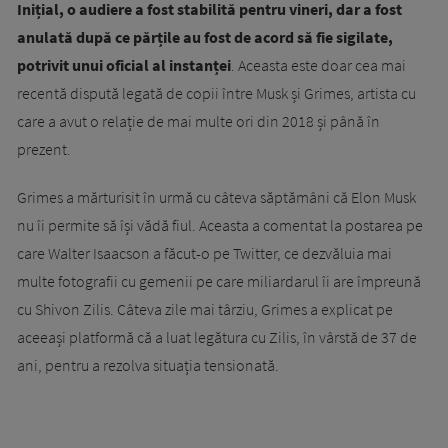
Inițial, o audiere a fost stabilită pentru vineri, dar a fost
anulată după ce părțile au fost de acord să fie sigilate,
potrivit unui oficial al instanței
. Aceasta este doar cea mai
recentă dispută legată de copii între Musk și Grimes, artista cu
care a avut o relație de mai multe ori din 2018 și până în
prezent.
Grimes a mărturisit în urmă cu câteva săptămâni că Elon Musk
nu îi permite să își vădă fiul. Aceasta a comentat la postarea pe
care Walter Isaacson a făcut-o pe Twitter, ce dezvăluia mai
multe fotografii cu gemenii pe care miliardarul îi are împreună
cu Shivon Zilis. Câteva zile mai târziu, Grimes a explicat pe
aceeași platformă că a luat legătura cu Zilis, în vârstă de 37 de
ani, pentru a rezolva situația tensionată.