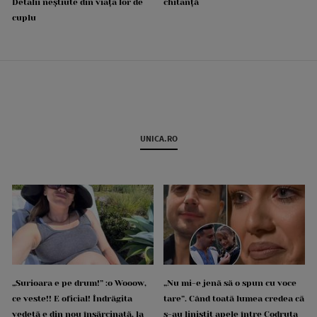
Detalii neștiute din viața lor de
chitanță
cuplu
UNICA.RO
„Surioara e pe drum!” :o Wooow,
„Nu mi-e jenă să o spun cu voce
ce veste!! E oficial! Îndrăgita
tare”. Când toată lumea credea că
vedetă e din nou însărcinată, la
s-au liniștit apele între Codruța