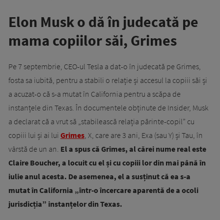
Elon Musk o dă în judecată pe
mama copiilor săi, Grimes
Pe 7 septembrie, CEO-ul Tesla a dat-o în judecată pe Grimes,
fosta sa iubită, pentru a stabili o relație și accesul la copiii săi și
a acuzat-o că s-a mutat în California pentru a scăpa de
instanțele din Texas. În documentele obținute de Insider, Musk
a declarat că a vrut să „stabilească relația părinte-copil” cu
copiii lui și ai lui
Grimes
, X, care are 3 ani, Exa (sau Y) și Tau, în
vârstă de un an.
El a spus că Grimes, al cărei nume real este
Claire Boucher, a locuit cu el și cu copiii lor din mai până în
iulie anul acesta. De asemenea, el a susținut că ea s-a
mutat în California „într-o încercare aparentă de a ocoli
jurisdicția” instanțelor din Texas.