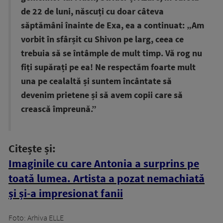
de 22 de luni, născuți cu doar câteva
săptămâni înainte de Exa, ea a continuat: „Am
vorbit în sfârșit cu Shivon pe larg, ceea ce
trebuia să se întâmple de mult timp. Vă rog nu
fiți supărați pe ea! Ne respectăm foarte mult
una pe cealaltă și suntem încântate să
devenim prietene și să avem copii care să
crească împreună.”
Citește și:
Imaginile cu care Antonia a surprins pe
toată lumea. Artista a pozat nemachiată
și și-a impresionat fanii
Foto: Arhiva ELLE