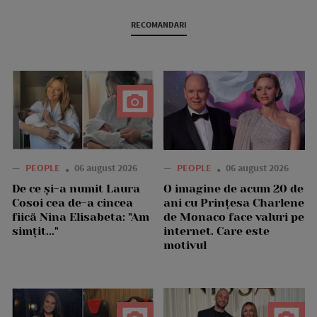
RECOMANDARI
—
PEOPLE
06 august 2026
—
PEOPLE
06 august 2026
De ce și-a numit Laura
O imagine de acum 20 de
Cosoi cea de-a cincea
ani cu Prințesa Charlene
fiică Nina Elisabeta: "Am
de Monaco face valuri pe
simțit..."
internet. Care este
motivul