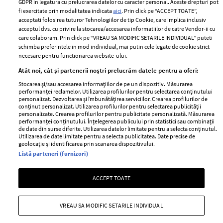
Romania
GDPR in legatura cu prelucrarea datelor cu caracter personal. Aceste drepturi pot
Politica de cookies
fi exercitate prin modalitatea indicata
aici
. Prin click pe “ACCEPT TOATE”,
Contact
Publicitate
acceptati folosirea tuturor Tehnologiilor de tip Cookie, care implica inclusiv
acceptul dvs. cu privire la stocarea/accesarea informatiilor de catre Vendor-ii cu
Abonamente
care colaboram. Prin click pe “VREAU SA MODIFIC SETARILE INDIVIDUAL” puteti
schimba preferintele in mod individual, mai putin cele legate de cookie strict
necesare pentru functionarea website-ului.
Stiri
Libertatea pentru
Atât noi, cât și partenerii noștri prelucrăm datele pentru a oferi:
femei
GSP
Stocarea și/sau accesarea informațiilor de pe un dispozitiv. Măsurarea
Viva
performanței reclamelor. Utilizarea profilurilor pentru selectarea conținutului
Unica
personalizat. Dezvoltarea și îmbunătățirea serviciilor. Crearea profilurilor de
Avantaje
conținut personalizat. Utilizarea profilurilor pentru selectarea publicității
Baby
personalizate. Crearea profilurilor pentru publicitate personalizată. Măsurarea
Retete practice
performanței conținutului. Înțelegerea publicului prin statistici sau combinații
Retete
de date din surse diferite. Utilizarea datelor limitate pentru a selecta conținutul.
Utilizarea de date limitate pentru a selecta publicitatea. Date precise de
geolocație și identificarea prin scanarea dispozitivului.
Pariază responsabil! Decizia ONJN nr. 821/25.09.2025.
Listă parteneri (furnizori)
Jocurile de noroc sunt interzise minorilor.
ACCEPT TOATE
Copyright © 2026 Ringier Romania SRL
VREAU SA MODIFIC SETARILE INDIVIDUAL