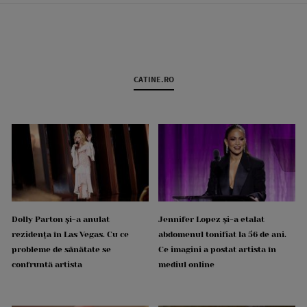
CATINE.RO
Dolly Parton și-a anulat
Jennifer Lopez și-a etalat
rezidența în Las Vegas. Cu ce
abdomenul tonifiat la 56 de ani.
probleme de sănătate se
Ce imagini a postat artista în
confruntă artista
mediul online