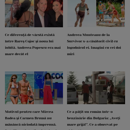
Ce diferență de vârstă există
Andreea Munteanu de la
între Rareș Cojoc și noua lui
Survivor s-a căsătorit civil cu
iubită. Andreea Popescu era mai
logodnicul ei. Imagini cu cei doi
mare decât el
miri
Motivul pentru care Mircea
Ce a pățit un român într-o
Badea și Carmen Brumă nu
benzinărie din Bulgaria: „Aveți
mănâncă niciodată împreună.
mare grijă!”. Ce a observat pe