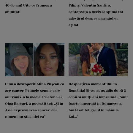
40 de ani! Uite ce frumos a
Filip și Valentin Sanfira,
anunțat!
cântăreața a decis să spună tot
adevărul despre mariajul ei
eșuat
Cum a descoperit Alina Pușcău că
Despărțirea momentului în
are cancer. Primele semne care
România! Și-au spus adio după 2
au trimis-o la medic. Prietena ei,
copii și mulți ani împreună. „Sunt
Olga Barcari, a povestit tot: „Și în
foarte ancorată în Dumnezeu.
Asia Express avea cancer, dar
Am lăsat tot greul în mâinile
nimeni nu știa, nici ea”
Lui...”