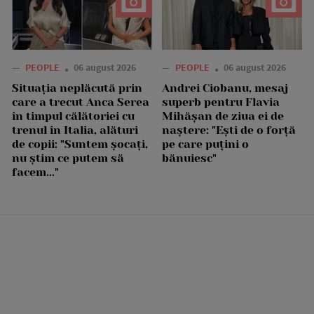
—
PEOPLE
06 august 2026
—
PEOPLE
06 august 2026
Situația neplăcută prin
Andrei Ciobanu, mesaj
care a trecut Anca Serea
superb pentru Flavia
în timpul călătoriei cu
Mihășan de ziua ei de
trenul în Italia, alături
naștere: "Ești de o forță
de copii: "Suntem șocați,
pe care puțini o
nu știm ce putem să
bănuiesc"
facem..."