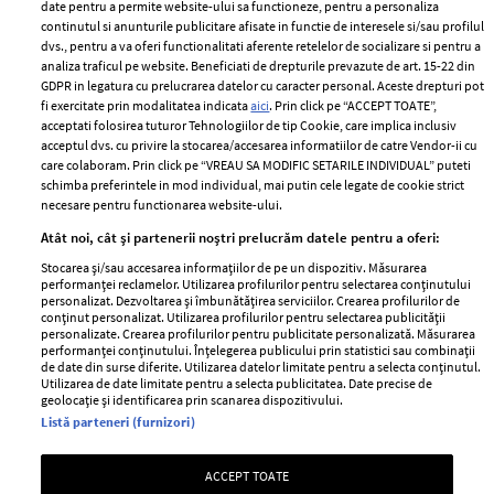
ELLE Style Awards
Termeni si conditii
date pentru a permite website-ului sa functioneze, pentru a personaliza
2024
continutul si anunturile publicitare afisate in functie de interesele si/sau profilul
Politica de
dvs., pentru a va oferi functionalitati aferente retelelor de socializare si pentru a
Despre ELLE
confidențialitate
analiza traficul pe website. Beneficiati de drepturile prevazute de art. 15-22 din
Romania
GDPR in legatura cu prelucrarea datelor cu caracter personal. Aceste drepturi pot
Politica de cookies
fi exercitate prin modalitatea indicata
aici
. Prin click pe “ACCEPT TOATE”,
Contact
Publicitate
acceptati folosirea tuturor Tehnologiilor de tip Cookie, care implica inclusiv
acceptul dvs. cu privire la stocarea/accesarea informatiilor de catre Vendor-ii cu
Abonamente
care colaboram. Prin click pe “VREAU SA MODIFIC SETARILE INDIVIDUAL” puteti
schimba preferintele in mod individual, mai putin cele legate de cookie strict
necesare pentru functionarea website-ului.
Stiri
Libertatea pentru
Atât noi, cât și partenerii noștri prelucrăm datele pentru a oferi:
femei
GSP
Stocarea și/sau accesarea informațiilor de pe un dispozitiv. Măsurarea
Viva
performanței reclamelor. Utilizarea profilurilor pentru selectarea conținutului
Unica
personalizat. Dezvoltarea și îmbunătățirea serviciilor. Crearea profilurilor de
Avantaje
conținut personalizat. Utilizarea profilurilor pentru selectarea publicității
Baby
personalizate. Crearea profilurilor pentru publicitate personalizată. Măsurarea
Retete practice
performanței conținutului. Înțelegerea publicului prin statistici sau combinații
Retete
de date din surse diferite. Utilizarea datelor limitate pentru a selecta conținutul.
Utilizarea de date limitate pentru a selecta publicitatea. Date precise de
geolocație și identificarea prin scanarea dispozitivului.
Pariază responsabil! Decizia ONJN nr. 821/25.09.2025.
Listă parteneri (furnizori)
Jocurile de noroc sunt interzise minorilor.
ACCEPT TOATE