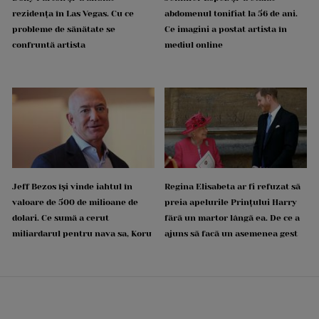
rezidența în Las Vegas. Cu ce
abdomenul tonifiat la 56 de ani.
probleme de sănătate se
Ce imagini a postat artista în
confruntă artista
mediul online
Jeff Bezos își vinde iahtul în
Regina Elisabeta ar fi refuzat să
valoare de 500 de milioane de
preia apelurile Prințului Harry
dolari. Ce sumă a cerut
fără un martor lângă ea. De ce a
miliardarul pentru nava sa, Koru
ajuns să facă un asemenea gest