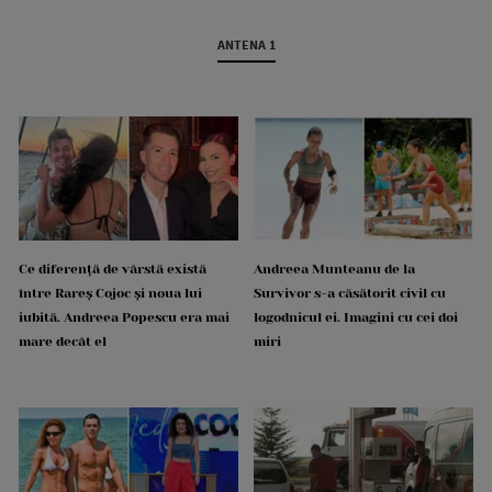
ANTENA 1
Ce diferență de vârstă există
Andreea Munteanu de la
între Rareș Cojoc și noua lui
Survivor s-a căsătorit civil cu
iubită. Andreea Popescu era mai
logodnicul ei. Imagini cu cei doi
mare decât el
miri