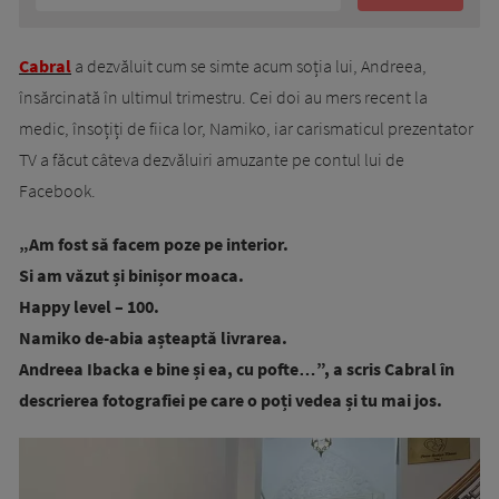
Cabral
a dezvăluit cum se simte acum soția lui, Andreea,
însărcinată în ultimul trimestru. Cei doi au mers recent la
medic, însoțiți de fiica lor, Namiko, iar carismaticul prezentator
TV a făcut câteva dezvăluiri amuzante pe contul lui de
Facebook.
„Am fost să facem poze pe interior.
Si am văzut și binișor moaca.
Happy level – 100.
Namiko de-abia așteaptă livrarea.
Andreea Ibacka e bine și ea, cu pofte…”, a scris Cabral în
descrierea fotografiei pe care o poți vedea și tu mai jos.