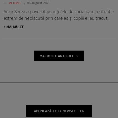
—
PEOPLE
06 august 2026
Anca Serea a povestit pe rețelele de socializare o situație
extrem de neplăcută prin care ea și copiii ei au trecut.
+ MAI MULTE
MAI MULTE ARTICOLE
ABONEAZĂ-TE LA NEWSLETTER