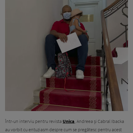
Într-un interviu pentru revista
Unica
, Andreea și Cabral Ibacka
au vorbit cu entuziasm despre cum se pregătesc pentru acest