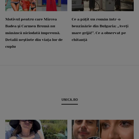
Motivul pentru care Mircea
Ce a pățit un român într-o
Badea și Carmen Brumă nu
benzinărie din Bulgaria: „Aveți
mănâncă niciodată împreună.
mare grijă!”. Ce a observat pe
Detalii neștiute din viața lor de
chitanță
cuplu
UNICA.RO