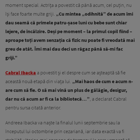
moment special. Actrița a povestit că până acum, cel puțin, nu
își face foarte multe griji.
„Cu mintea „odihnită” de acum îmi
dau seamă că primele patru-șase luni cu bebe sunt chiar
lejere, de încălzire. Deși pe moment – la primul copil fiind –
aproape toți avem senzația că fizic nu poate fi vreodată mai
greu de atât. Îmi mai dau deci un răgaz până să-mi fac
griji.”
Cabral Ibacka
a povestit și el despre cum se așteaptă să fie
această nouă etapă din viața lui.
„Mai haos de cum e acum n-
are cum să fie. O să mai vină un plus de gălăgie, desigur,
dar nu că acum ar fi ca la bibliotecă…”
, a declarat Cabral
pentru sursa citată anterior.
Andreea Ibacka va naște la finalul lunii septembrie sau la
începutul lui octombrie prin cezariană, iar data exactă va fi