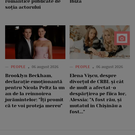
romantice publicate de
Ibiza
soția actorului
—
PEOPLE
06 august 2026
—
PEOPLE
06 august 2026
Brooklyn Beckham,
Elena Vîșcu, despre
declarație emoționantă
divorțul de CRBL și cât
pentru Nicola Peltz la un
de mult a afectat-o
an de la reînnoirea
despărțirea pe fiica lor,
jurămintelor: "Îți promit
Alessia: "A fost rău, și
că te voi proteja mereu"
mutatul în Chișinău a
fost..."