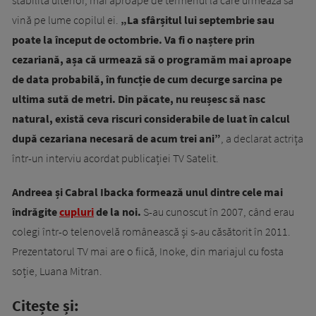
stabilită ulterior, mai aproape de termenul la care urmează să
vină pe lume copilul ei.
„La sfârșitul lui septembrie sau
poate la început de octombrie. Va fi o naștere prin
cezariană, așa că urmează să o programăm mai aproape
de data probabilă, în funcție de cum decurge sarcina pe
ultima sută de metri. Din păcate, nu reușesc să nasc
natural, există ceva riscuri considerabile de luat în calcul
după cezariana necesară de acum trei ani”
, a declarat actrița
într-un interviu acordat publicației TV Satelit.
Andreea și Cabral Ibacka formează unul dintre cele mai
îndrăgite
cupluri
de la noi.
S-au cunoscut în 2007, când erau
colegi într-o telenovelă românească și s-au căsătorit în 2011.
Prezentatorul TV mai are o fiică, Inoke, din mariajul cu fosta
soție, Luana Mitran.
Citește și: