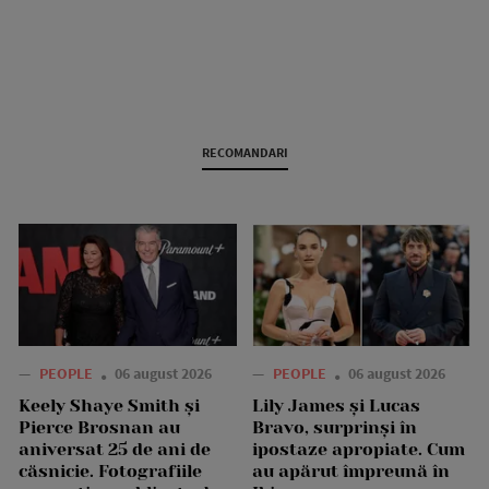
RECOMANDARI
—
PEOPLE
06 august 2026
—
PEOPLE
06 august 2026
Keely Shaye Smith și
Lily James și Lucas
Pierce Brosnan au
Bravo, surprinși în
aniversat 25 de ani de
ipostaze apropiate. Cum
căsnicie. Fotografiile
au apărut împreună în