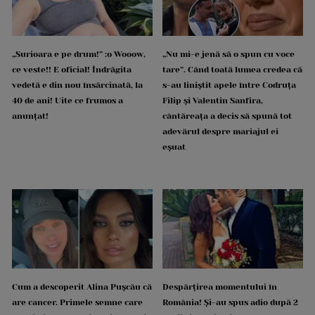
„Surioara e pe drum!” :o Wooow,
„Nu mi-e jenă să o spun cu voce
ce veste!! E oficial! Îndrăgita
tare”. Când toată lumea credea că
vedetă e din nou însărcinată, la
s-au liniștit apele între Codruța
40 de ani! Uite ce frumos a
Filip și Valentin Sanfira,
anunțat!
cântăreața a decis să spună tot
adevărul despre mariajul ei
eșuat
Cum a descoperit Alina Pușcău că
Despărțirea momentului în
are cancer. Primele semne care
România! Și-au spus adio după 2