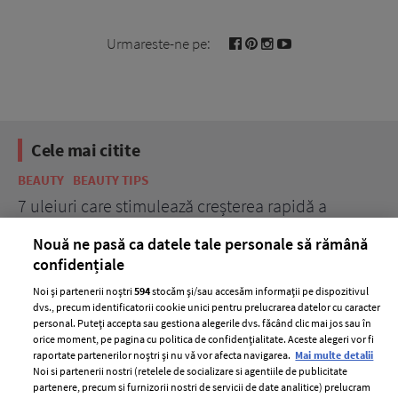
Urmareste-ne pe:
Cele mai citite
BEAUTY
BEAUTY TIPS
BE
țe
7 uleiuri care stimulează creșterea rapidă a
Ce
părului
de
Nouă ne pasă ca datele tale personale să rămână
confidențiale
Noi și partenerii noștri
594
stocăm și/sau accesăm informații pe dispozitivul
dvs., precum identificatorii cookie unici pentru prelucrarea datelor cu caracter
personal. Puteți accepta sau gestiona alegerile dvs. făcând clic mai jos sau în
orice moment, pe pagina cu politica de confidențialitate. Aceste alegeri vor fi
raportate partenerilor noștri și nu vă vor afecta navigarea.
Mai multe detalii
Noi si partenerii nostri (retelele de socializare si agentiile de publicitate
partenere, precum si furnizorii nostri de servicii de date analitice) prelucram