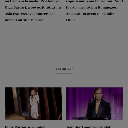
au trimis-o la medic. Prietena ei,
copii și mulți ani împreună. „Sunt
Olga Barcari, a povestit tot: „Și în
foarte ancorată în Dumnezeu.
Asia Express avea cancer, dar
Am lăsat tot greul în mâinile
nimeni nu știa, nici ea”
Lui...”
CATINE.RO
Dolly Parton și-a anulat
Jennifer Lopez și-a etalat