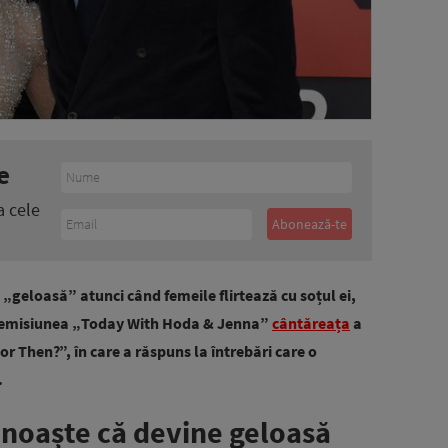
e
a cele
„geloasă” atunci când femeile flirtează cu soțul ei,
 la emisiunea „Today With Hoda & Jenna”
cântăreața
a
r Then?”, în care a răspuns la întrebări care o
.
unoaște că devine geloasă