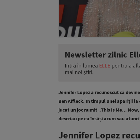
Newsletter zilnic Ell
Intră în lumea
ELLE
pentru a afl
mai noi știri.
Jennifer Lopez a recunoscut că devine 
Ben Affleck. În timpul unei apariții
jucat un joc numit „This Is Me… Now, o
descriau pe ea însăși acum sau atunci
Jennifer Lopez rec