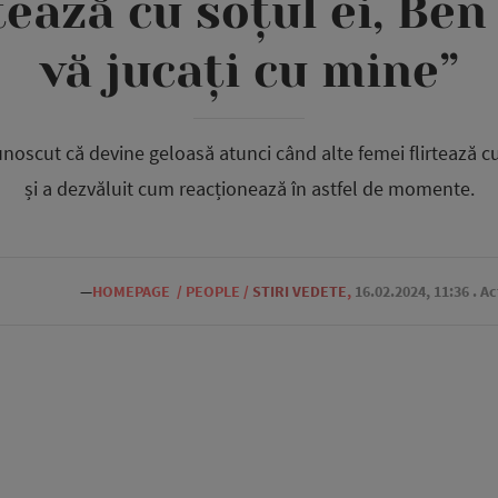
tează cu soțul ei, Ben
vă jucați cu mine”
noscut că devine geloasă atunci când alte femei flirtează cu 
și a dezvăluit cum reacționează în astfel de momente.
—
HOMEPAGE
/
PEOPLE
/
STIRI VEDETE
,
16.02.2024, 11:36
. A