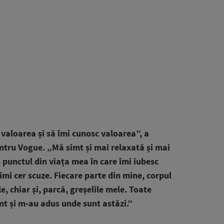
 valoarea și să îmi cunosc valoarea”, a
entru Vogue. „Mă simt și mai relaxată și mai
n punctul din viața mea în care îmi iubesc
 îmi cer scuze. Fiecare parte din mine, corpul
, chiar și, parcă, greșelile mele. Toate
nt și m-au adus unde sunt astăzi.”