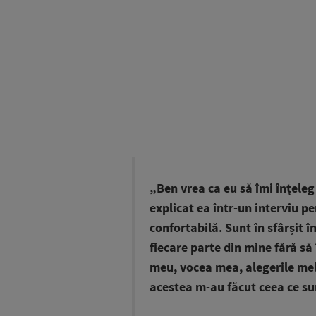
„Ben vrea ca eu să îmi înțeleg
explicat ea într-un interviu p
confortabilă. Sunt în sfârșit î
fiecare parte din mine fără să
meu, vocea mea, alegerile mele
acestea m-au făcut ceea ce su