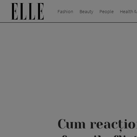
Fashion
Beauty
People
Health &
Cum reacțio