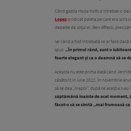
Când gazda Hoda Kotb a întrebat-o dacă 
Lopez
a ridicat paleta pe care era scris 
departe de soțul ei, Ben Affleck, precizâ
Iar când a fost întrebată ce ar face dacă 
spus:
„În primul rând, sunt o iubitoar
foarte elegant și ca o doamnă să se de
Aceasta nu este prima dată când Jennifer 
căsătorit în iulie 2022. În noiembrie anul
să se dea „înapoi”, după ce aceștia s-au
săptămână înainte de acel moment, Lo
făcut-o să se simtă „mai frumoasă ca