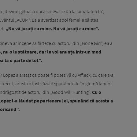
„devine geloasă dacă cineva se dă la jumătatea ta”,
cuvântul „ACUM”. Ea a avertizat apoi femeile să stea
nd:
„Nu vă jucați cu mine. Nu vă jucați cu mine”.
cineva ar începe să flirteze cu actorul din „Gone Girl”, ea a
e, nu o luptătoare, dar le voi anunța într-un mod
a la o parte de tot”.
Lopez a arătat că poate fi posesivă cu Affleck, cu care s-a
 trecut, artista a fost văzută spunându-le în glumă fanilor
 îndrăgostit de actorul din „Good Will Hunting”.
Cu o
pez l-a lăudat pe partenerul ei, spunând că acesta a
 oricând”.