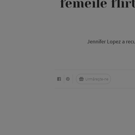
femeile flir
Jennifer Lopez a recu
Urmărește-ne