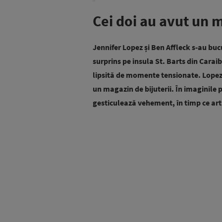
Cei doi au avut un 
Jennifer Lopez și Ben Affleck s-au buc
surprins pe insula St. Barts din Carai
lipsită de momente tensionate. Lopez și
un magazin de bijuterii. În imaginile 
gesticulează vehement, în timp ce arti