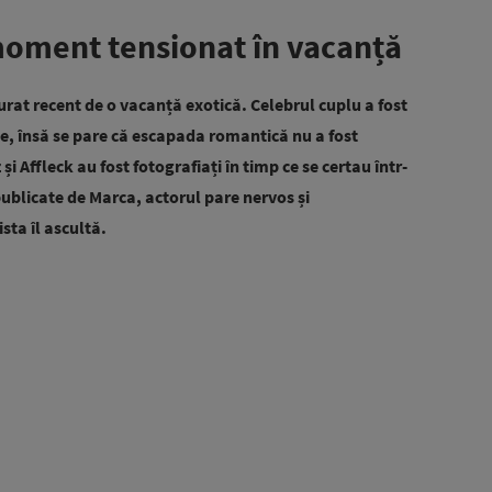
moment tensionat în vacanță
urat recent de o vacanță exotică. Celebrul cuplu a fost
be, însă se pare că escapada romantică nu a fost
 Affleck au fost fotografiați în timp ce se certau într-
publicate de Marca, actorul pare nervos și
sta îl ascultă.