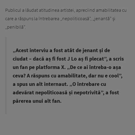
Publicul a lăudat atitudinea artistei, apreciind amabilitatea cu
care a răspuns la întrebarea „nepoliticoasă”, „jenantă” și
„penibilă”.
„Acest interviu a fost atât de jenant și de
ciudat – dacă aș fi fost J Lo aș fi plecat”, a scris
un fan pe platforma X. „De ce ai întreba-o așa
ceva? A răspuns cu amabilitate, dar nu e cool”,
a spus un alt internaut. „O întrebare cu
adevărat nepoliticoasă și nepotrivită”, a fost
părerea unui alt fan.