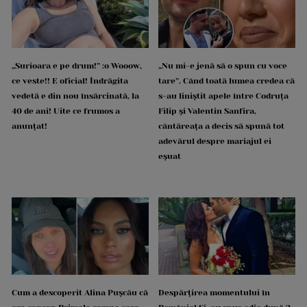
„Surioara e pe drum!” :o Wooow,
„Nu mi-e jenă să o spun cu voce
ce veste!! E oficial! Îndrăgita
tare”. Când toată lumea credea că
vedetă e din nou însărcinată, la
s-au liniștit apele între Codruța
40 de ani! Uite ce frumos a
Filip și Valentin Sanfira,
anunțat!
cântăreața a decis să spună tot
adevărul despre mariajul ei
eșuat
Cum a descoperit Alina Pușcău că
Despărțirea momentului în