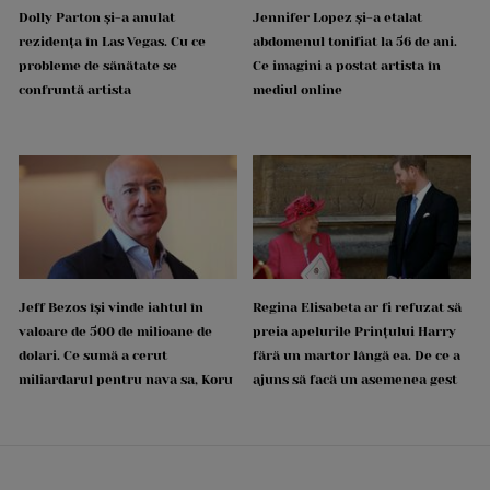
Dolly Parton și-a anulat
Jennifer Lopez și-a etalat
rezidența în Las Vegas. Cu ce
abdomenul tonifiat la 56 de ani.
probleme de sănătate se
Ce imagini a postat artista în
confruntă artista
mediul online
Jeff Bezos își vinde iahtul în
Regina Elisabeta ar fi refuzat să
valoare de 500 de milioane de
preia apelurile Prințului Harry
dolari. Ce sumă a cerut
fără un martor lângă ea. De ce a
miliardarul pentru nava sa, Koru
ajuns să facă un asemenea gest