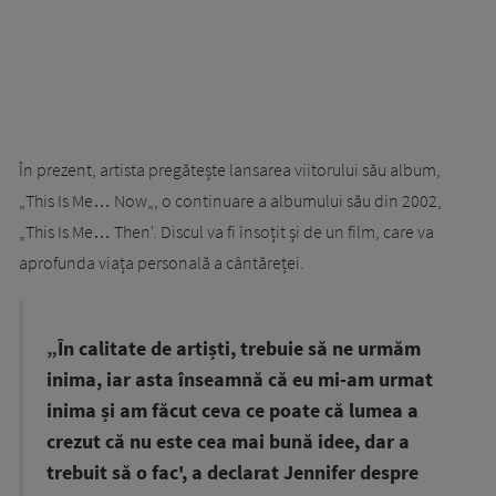
În prezent, artista pregătește lansarea viitorului său album,
„This Is Me… Now„, o continuare a albumului său din 2002,
„This Is Me… Then'. Discul va fi însoțit și de un film, care va
aprofunda viața personală a cântăreței.
„În calitate de artiști, trebuie să ne urmăm
inima, iar asta înseamnă că eu mi-am urmat
inima și am făcut ceva ce poate că lumea a
crezut că nu este cea mai bună idee, dar a
trebuit să o fac', a declarat Jennifer despre