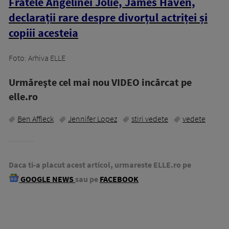
Fratele Angelinei Jolie, James Haven,
declarații rare despre divorțul actriței și
copiii acesteia
Foto: Arhiva ELLE
Urmăreşte cel mai nou VIDEO incărcat pe
elle.ro
Ben Affleck
Jennifer Lopez
stiri vedete
vedete
Daca ti-a placut acest articol, urmareste ELLE.ro pe
GOOGLE NEWS
sau pe
FACEBOOK