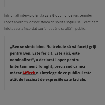
Într-un alt interviu oferit la gala Globurilor de Aur, Jennifer
Lopez a vorbit și despre starea de spirit a soțului său, care pare
întotdeauna încordat sau furios când se află în public.
„Ben se simte bine. Nu trebuie să vă faceți griji
pentru Ben. Este fericit. Este aici, este
nominalizat”, a declarat Lopez pentru
Entertainment Tonight, precizând că nici
măcar
Affleck
nu înțelege de ce publicul este
atât de fascinat de expresiile sale faciale.