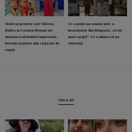
Motivul pentru care Mircea
Ce a pățit un român într-o
Badea și Carmen Brumă nu
benzinărie din Bulgaria: „Aveți
mănâncă niciodată împreună.
mare grijă!”. Ce a observat pe
Detalii neștiute din viața lor de
chitanță
cuplu
UNICA.RO