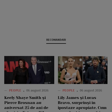
RECOMANDARI
—
PEOPLE
06 august 2026
—
PEOPLE
06 august 2026
Keely Shaye Smith și
Lily James și Lucas
Pierce Brosnan au
Bravo, surprinși în
aniversat 25 de ani de
ipostaze apropiate. Cum