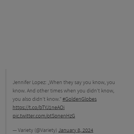
Jennifer Lopez: „When they say you know, you
know. And other times when you didn’t know,
you also didn’t know.”
#GoldenGlobes
https://t.co/bTYJ1neAOi
pic.twitter.com/otSpnenHzG
— Variety (@Variety)
January 8, 2024