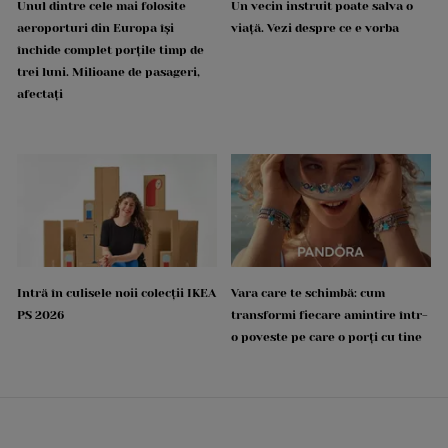
Unul dintre cele mai folosite
Un vecin instruit poate salva o
aeroporturi din Europa își
viață. Vezi despre ce e vorba
închide complet porțile timp de
trei luni. Milioane de pasageri,
afectați
Intră în culisele noii colecții IKEA
Vara care te schimbă: cum
PS 2026
transformi fiecare amintire într-
o poveste pe care o porți cu tine