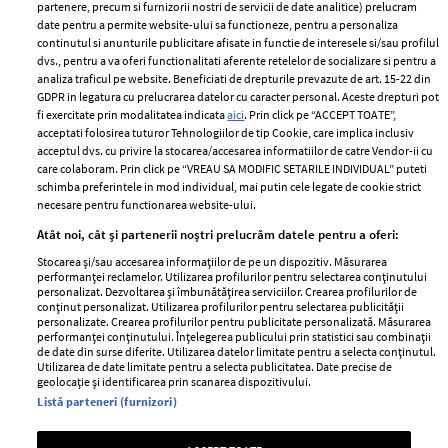
partenere, precum si furnizorii nostri de servicii de date analitice) prelucram
ELLE Style Awards
Termeni si conditii
date pentru a permite website-ului sa functioneze, pentru a personaliza
2024
continutul si anunturile publicitare afisate in functie de interesele si/sau profilul
Politica de
dvs., pentru a va oferi functionalitati aferente retelelor de socializare si pentru a
Despre ELLE
confidențialitate
analiza traficul pe website. Beneficiati de drepturile prevazute de art. 15-22 din
Romania
GDPR in legatura cu prelucrarea datelor cu caracter personal. Aceste drepturi pot
Politica de cookies
fi exercitate prin modalitatea indicata
aici
. Prin click pe “ACCEPT TOATE”,
Contact
Publicitate
acceptati folosirea tuturor Tehnologiilor de tip Cookie, care implica inclusiv
acceptul dvs. cu privire la stocarea/accesarea informatiilor de catre Vendor-ii cu
Abonamente
care colaboram. Prin click pe “VREAU SA MODIFIC SETARILE INDIVIDUAL” puteti
schimba preferintele in mod individual, mai putin cele legate de cookie strict
necesare pentru functionarea website-ului.
Stiri
Libertatea pentru
Atât noi, cât și partenerii noștri prelucrăm datele pentru a oferi:
femei
GSP
Stocarea și/sau accesarea informațiilor de pe un dispozitiv. Măsurarea
Viva
performanței reclamelor. Utilizarea profilurilor pentru selectarea conținutului
Unica
personalizat. Dezvoltarea și îmbunătățirea serviciilor. Crearea profilurilor de
Avantaje
conținut personalizat. Utilizarea profilurilor pentru selectarea publicității
Baby
personalizate. Crearea profilurilor pentru publicitate personalizată. Măsurarea
Retete practice
performanței conținutului. Înțelegerea publicului prin statistici sau combinații
Retete
de date din surse diferite. Utilizarea datelor limitate pentru a selecta conținutul.
Utilizarea de date limitate pentru a selecta publicitatea. Date precise de
geolocație și identificarea prin scanarea dispozitivului.
Pariază responsabil! Decizia ONJN nr. 821/25.09.2025.
Listă parteneri (furnizori)
Jocurile de noroc sunt interzise minorilor.