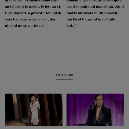
are cancer. Primele semne care
România! Și-au spus adio după 2
au trimis-o la medic. Prietena ei,
copii și mulți ani împreună. „Sunt
Olga Barcari, a povestit tot: „Și în
foarte ancorată în Dumnezeu.
Asia Express avea cancer, dar
Am lăsat tot greul în mâinile
nimeni nu știa, nici ea”
Lui...”
CATINE.RO