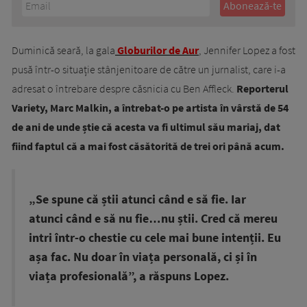
Duminică seară, la gala
Globurilor de Aur
, Jennifer Lopez a fost
pusă într-o situație stânjenitoare de către un jurnalist, care i-a
adresat o întrebare despre căsnicia cu Ben Affleck.
Reporterul
Variety, Marc Malkin, a întrebat-o pe artista în vârstă de 54
de ani de unde știe că acesta va fi ultimul său mariaj, dat
fiind faptul că a mai fost căsătorită de trei ori până acum.
„Se spune că știi atunci când e să fie. Iar
atunci când e să nu fie…nu știi. Cred că mereu
intri într-o chestie cu cele mai bune intenții. Eu
așa fac. Nu doar în viața personală, ci și în
viața profesională”, a răspuns Lopez.