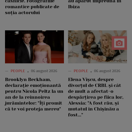
căsnicie. Fotografiile
au apărut împreună în
romantice publicate de
Ibiza
soția actorului
—
PEOPLE
06 august 2026
—
PEOPLE
06 august 2026
Brooklyn Beckham,
Elena Vîșcu, despre
declarație emoționantă
divorțul de CRBL și cât
pentru Nicola Peltz la un
de mult a afectat-o
an de la reînnoirea
despărțirea pe fiica lor,
jurămintelor: "Îți promit
Alessia: "A fost rău, și
că te voi proteja mereu"
mutatul în Chișinău a
fost..."