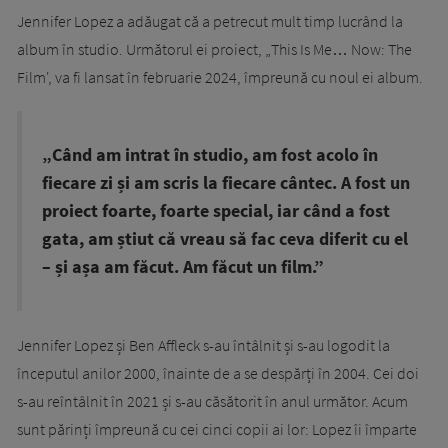
Jennifer Lopez a adăugat că a petrecut mult timp lucrând la
album în studio. Următorul ei proiect, „This Is Me… Now: The
Film', va fi lansat în februarie 2024, împreună cu noul ei album.
„Când am intrat în studio, am fost acolo în
fiecare zi și am scris la fiecare cântec. A fost un
proiect foarte, foarte special, iar când a fost
gata, am știut că vreau să fac ceva diferit cu el
– și așa am făcut. Am făcut un film.”
Jennifer Lopez și Ben Affleck s-au întâlnit și s-au logodit la
începutul anilor 2000, înainte de a se despărți în 2004. Cei doi
s-au reîntâlnit în 2021 și s-au căsătorit în anul următor. Acum
sunt părinți împreună cu cei cinci copii ai lor: Lopez îi împarte