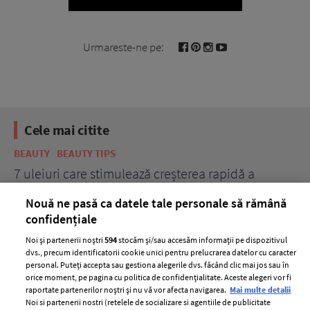
Urmareste-ne pe:
Cele mai citite
BEAUTY
BEAUTY TIPS
BE
țe
7 uleiuri care stimulează creșterea rapidă a
Ce
părului
de
Nouă ne pasă ca datele tale personale să rămână
confidențiale
Noi și partenerii noștri
594
stocăm și/sau accesăm informații pe dispozitivul
dvs., precum identificatorii cookie unici pentru prelucrarea datelor cu caracter
personal. Puteți accepta sau gestiona alegerile dvs. făcând clic mai jos sau în
orice moment, pe pagina cu politica de confidențialitate. Aceste alegeri vor fi
raportate partenerilor noștri și nu vă vor afecta navigarea.
Mai multe detalii
Noi si partenerii nostri (retelele de socializare si agentiile de publicitate