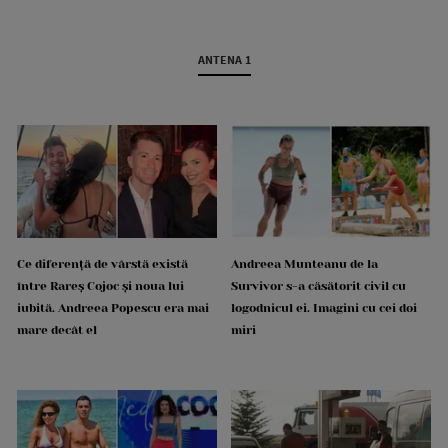
ANTENA 1
Ce diferență de vârstă există
Andreea Munteanu de la
între Rareș Cojoc și noua lui
Survivor s-a căsătorit civil cu
iubită. Andreea Popescu era mai
logodnicul ei. Imagini cu cei doi
mare decât el
miri