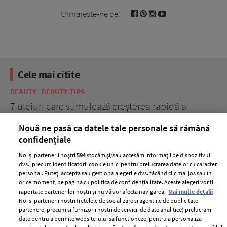
Urmareste-ne pe:
Cele mai citite
BEAUTY
BEAUTY TIPS
BE
țe
7 uleiuri care stimulează creșterea rapidă a
Ce
părului
de
Nouă ne pasă ca datele tale personale să rămână
confidențiale
Noi și partenerii noștri
594
stocăm și/sau accesăm informații pe dispozitivul
dvs., precum identificatorii cookie unici pentru prelucrarea datelor cu caracter
personal. Puteți accepta sau gestiona alegerile dvs. făcând clic mai jos sau în
orice moment, pe pagina cu politica de confidențialitate. Aceste alegeri vor fi
raportate partenerilor noștri și nu vă vor afecta navigarea.
Mai multe detalii
Noi si partenerii nostri (retelele de socializare si agentiile de publicitate
partenere, precum si furnizorii nostri de servicii de date analitice) prelucram
ELLE Style Awards
Termeni si conditii
date pentru a permite website-ului sa functioneze, pentru a personaliza