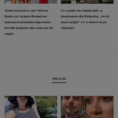
Motivul pentru care Mircea
Ce a pățit un român într-o
Badea și Carmen Brumă nu
benzinărie din Bulgaria: „Aveți
mănâncă niciodată împreună.
mare grijă!”. Ce a observat pe
Detalii neștiute din viața lor de
chitanță
cuplu
UNICA.RO