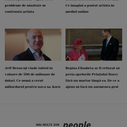
probleme de sănătate se
Ce imagini a postat artista în
confruntă artista
mediul online
Jeff Bezos își vinde iahtul în
Regina Elisabeta ar fi refuzat să
valoare de 500 de milioane de
preia apelurile Prințului Harry
dolari. Ce sumă a cerut
fără un martor lângă ea. De ce a
miliardarul pentru nava sa, Koru
ajuns să facă un asemenea gest
people
MAI MULTE DIN