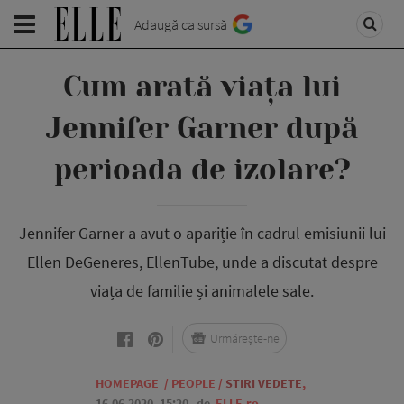
Adaugă ca sursă
Cum arată viața lui
Jennifer Garner după
perioada de izolare?
Jennifer Garner a avut o apariție în cadrul emisiunii lui
Ellen DeGeneres, EllenTube, unde a discutat despre
viața de familie și animalele sale.
Urmărește-ne
HOMEPAGE
/
PEOPLE
/
STIRI VEDETE
,
16.06.2020, 15:20
de
ELLE.ro