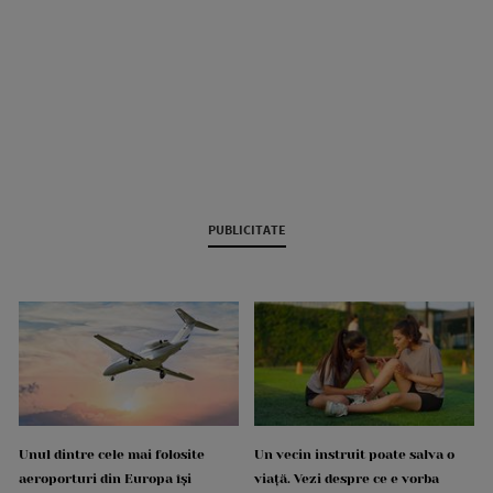
PUBLICITATE
Unul dintre cele mai folosite
Un vecin instruit poate salva o
aeroporturi din Europa își
viață. Vezi despre ce e vorba