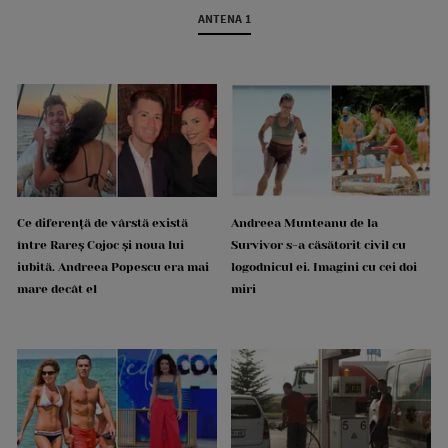
ANTENA 1
Ce diferență de vârstă există
Andreea Munteanu de la
între Rareș Cojoc și noua lui
Survivor s-a căsătorit civil cu
iubită. Andreea Popescu era mai
logodnicul ei. Imagini cu cei doi
mare decât el
miri