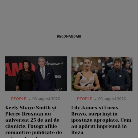
RECOMANDARI
—
PEOPLE
06 august 2026
—
PEOPLE
06 august 2026
Keely Shaye Smith și
Lily James și Lucas
Pierce Brosnan au
Bravo, surprinși în
aniversat 25 de ani de
ipostaze apropiate. Cum
căsnicie. Fotografiile
au apărut împreună în
romantice publicate de
Ibiza