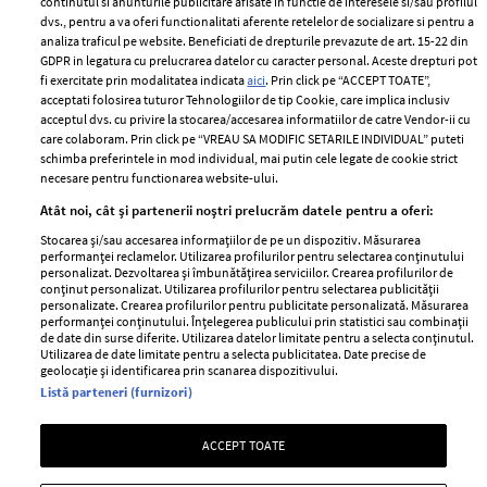
2024
continutul si anunturile publicitare afisate in functie de interesele si/sau profilul
Politica de
dvs., pentru a va oferi functionalitati aferente retelelor de socializare si pentru a
Despre ELLE
confidențialitate
analiza traficul pe website. Beneficiati de drepturile prevazute de art. 15-22 din
Romania
GDPR in legatura cu prelucrarea datelor cu caracter personal. Aceste drepturi pot
Politica de cookies
fi exercitate prin modalitatea indicata
aici
. Prin click pe “ACCEPT TOATE”,
Contact
Publicitate
acceptati folosirea tuturor Tehnologiilor de tip Cookie, care implica inclusiv
acceptul dvs. cu privire la stocarea/accesarea informatiilor de catre Vendor-ii cu
Abonamente
care colaboram. Prin click pe “VREAU SA MODIFIC SETARILE INDIVIDUAL” puteti
schimba preferintele in mod individual, mai putin cele legate de cookie strict
necesare pentru functionarea website-ului.
Stiri
Libertatea pentru
Atât noi, cât și partenerii noștri prelucrăm datele pentru a oferi:
femei
GSP
Stocarea și/sau accesarea informațiilor de pe un dispozitiv. Măsurarea
Viva
performanței reclamelor. Utilizarea profilurilor pentru selectarea conținutului
Unica
personalizat. Dezvoltarea și îmbunătățirea serviciilor. Crearea profilurilor de
Avantaje
conținut personalizat. Utilizarea profilurilor pentru selectarea publicității
Baby
personalizate. Crearea profilurilor pentru publicitate personalizată. Măsurarea
Retete practice
performanței conținutului. Înțelegerea publicului prin statistici sau combinații
Retete
de date din surse diferite. Utilizarea datelor limitate pentru a selecta conținutul.
Utilizarea de date limitate pentru a selecta publicitatea. Date precise de
geolocație și identificarea prin scanarea dispozitivului.
Pariază responsabil! Decizia ONJN nr. 821/25.09.2025.
Listă parteneri (furnizori)
Jocurile de noroc sunt interzise minorilor.
ACCEPT TOATE