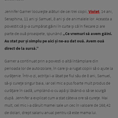
Jennifer Garner locuiește alături de cei trei copii,
Violet
, 14 ani,
Seraphina, 11 ani și Samuel, 8 ani și de animalele lor. Aceasta a
povestit că și-a cumpărat găini în curte și că în fiecare zi are
parte de ouă proaspete, spunând
„Ce vremuri să avem găini.
Au stat pur și simplu pe aici și ne-au dat ouă. Avem ouă
direct de la sursă.”
Garner a continuat prin a povesti o altă întâmplare din
perioada lor de autoizolare, în care și-a rugat copiii să o ajute la
curățenie. Într-o zi, actrița l-a lăsat pe fiul său de 8 ani, Samuel,
să-și curețe singur baia, iar cel mic a pus foarte mult produs de
curățare în cadă, umplând-o cu apă și lăsând-o să se scurgă
după. Jennifer a explicat cum a stat câteva ore să curețe. Mai
mult, cel mic i-a dăruit mamei sale un cec în valoare de 168,42
de dolari, drept salariu anual pentru că este mama lui.