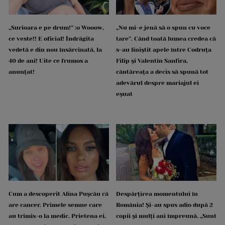
„Surioara e pe drum!” :o Wooow,
„Nu mi-e jenă să o spun cu voce
ce veste!! E oficial! Îndrăgita
tare”. Când toată lumea credea că
vedetă e din nou însărcinată, la
s-au liniștit apele între Codruța
40 de ani! Uite ce frumos a
Filip și Valentin Sanfira,
anunțat!
cântăreața a decis să spună tot
adevărul despre mariajul ei
eșuat
Cum a descoperit Alina Pușcău că
Despărțirea momentului în
are cancer. Primele semne care
România! Și-au spus adio după 2
au trimis-o la medic. Prietena ei,
copii și mulți ani împreună. „Sunt