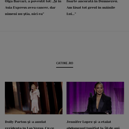
Olga Barcari, a povestit tot: „Și în
foarte ancorată în Dumnezeu.
Asia Express avea cancer, dar
Am lăsat tot greul în mâinile
nimeni nu știa, nici ea”
Lui...”
CATINE.RO
Dolly Parton și-a anulat
Jennifer Lopez și-a etalat
rezidența în Las Vegas. Cu ce
abdomenul tonifiat la 56 de ani.