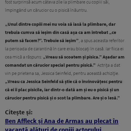
fost surprinsă acum câteva zile la plimbare cu copiii săi,
împingând un cărucior cu o pisică înăuntru.
„Unul dintre copiii mei nu voia să iasă la plimbare, dar
trebuia cumva să ieșim din casă așa ca am întrebat „ce
putem să facem?”. Trebuie să ieșim”
, a spus aceasta referitor
la perioada de carantină în care erau blocați în casă. Iar fiica ei
cea mică a răspuns:
„Vreau să scoatem și pisica.” Așadar am
comandat un cărucior special pentru pisică.”
Actrița a dat
vin pe prietena sa, Jessica Seinfeld, pentru această achiziție.
„Vreau ca Jessica Seinfeld să știe că o învinovățesc pentru
că ei îi plac pisicile, iar dintr-o dată am și eu o pisică și un
cărucior pentru pisică și o scot la plimbare. Are și o lesă.”
Citește și:
Ben Affleck și Ana de Armas au plecat în
vacanță alături de copiii actorului