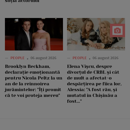
soția actorului
—
PEOPLE
06 august 2026
—
PEOPLE
06 august 2026
Brooklyn Beckham,
Elena Vîșcu, despre
declarație emoționantă
divorțul de CRBL și cât
pentru Nicola Peltz la un
de mult a afectat-o
an de la reînnoirea
despărțirea pe fiica lor,
jurămintelor: "Îți promit
Alessia: "A fost rău, și
că te voi proteja mereu"
mutatul în Chișinău a
fost..."