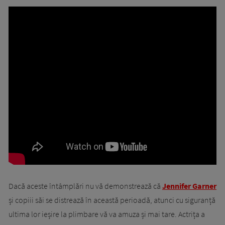
Dacă aceste întâmplări nu vă demonstrează că
Jennifer Garner
și copiii săi se distrează în această perioadă, atunci cu siguranță
ultima lor ieșire la plimbare vă va amuza și mai tare. Actrița a