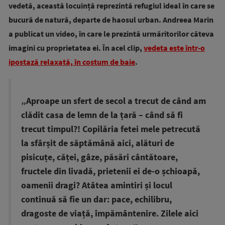
vedetă, această locuință reprezintă refugiul ideal în care se
bucură de natură, departe de haosul urban. Andreea Marin
a publicat un video, în care le prezintă urmăritorilor câteva
imagini cu proprietatea ei. În acel clip,
vedeta este într-o
ipostază relaxată, în costum de baie
.
„Aproape un sfert de secol a trecut de când am
clădit casa de lemn de la țară – când să fi
trecut timpul?! Copilăria fetei mele petrecută
la sfârșit de săptămână aici, alături de
pisicuțe, căței, gâze, păsări cântătoare,
fructele din livadă, prietenii ei de-o șchioapă,
oamenii dragi? Atâtea amintiri și locul
continuă să fie un dar: pace, echilibru,
dragoste de viață, împământenire. Zilele aici