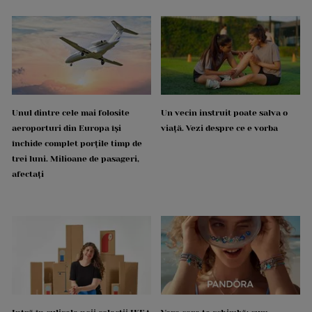
Unul dintre cele mai folosite
Un vecin instruit poate salva o
aeroporturi din Europa își
viață. Vezi despre ce e vorba
închide complet porțile timp de
trei luni. Milioane de pasageri,
afectați