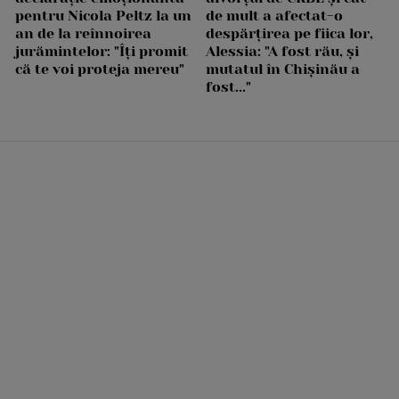
pentru Nicola Peltz la un
de mult a afectat-o
an de la reînnoirea
despărțirea pe fiica lor,
jurămintelor: "Îți promit
Alessia: "A fost rău, și
că te voi proteja mereu"
mutatul în Chișinău a
fost..."