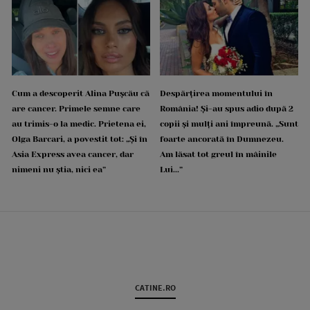
Cum a descoperit Alina Pușcău că
Despărțirea momentului în
are cancer. Primele semne care
România! Și-au spus adio după 2
au trimis-o la medic. Prietena ei,
copii și mulți ani împreună. „Sunt
Olga Barcari, a povestit tot: „Și în
foarte ancorată în Dumnezeu.
Asia Express avea cancer, dar
Am lăsat tot greul în mâinile
nimeni nu știa, nici ea”
Lui...”
CATINE.RO