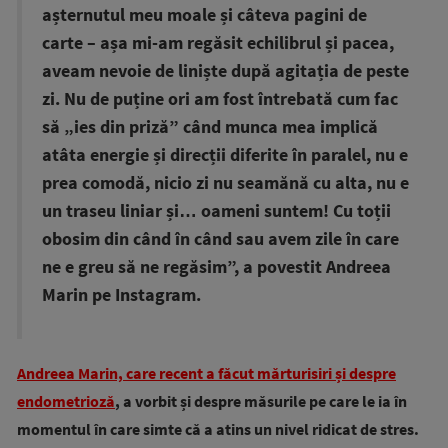
așternutul meu moale și câteva pagini de
carte – așa mi-am regăsit echilibrul și pacea,
aveam nevoie de liniște după agitația de peste
zi. Nu de puține ori am fost întrebată cum fac
să „ies din priză” când munca mea implică
atâta energie și direcții diferite în paralel, nu e
prea comodă, nicio zi nu seamănă cu alta, nu e
un traseu liniar și… oameni suntem! Cu toții
obosim din când în când sau avem zile în care
ne e greu să ne regăsim”, a povestit Andreea
Marin pe Instagram.
Andreea Marin, care recent a făcut mărturisiri și despre
endometrioză
, a vorbit și despre măsurile pe care le ia în
momentul în care simte că a atins un nivel ridicat de stres.