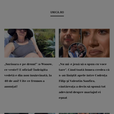
UNICA.RO
„Surioara e pe drum!” :o Wooow,
„Nu mi-e jenă să o spun cu voce
ce veste!! E oficial! Îndrăgita
tare”. Când toată lumea credea că
vedetă e din nou însărcinată, la
s-au liniștit apele între Codruța
40 de ani! Uite ce frumos a
Filip și Valentin Sanfira,
anunțat!
cântăreața a decis să spună tot
adevărul despre mariajul ei
eșuat