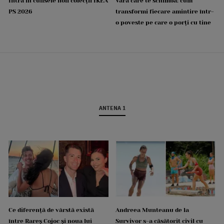
Intră în culisele noii colecții IKEA
Vara care te schimbă: cum
PS 2026
transformi fiecare amintire într-
o poveste pe care o porți cu tine
ANTENA 1
Ce diferență de vârstă există
Andreea Munteanu de la
între Rareș Cojoc și noua lui
Survivor s-a căsătorit civil cu