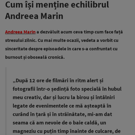
Cum își menține echilibrul
Andreea Marin
Andreea Marin
a dezvăluit acum ceva timp cum face față
stresului zilnic. Cu mai multe ocazii, vedeta a vorbit cu
sinceritate despre episoadele în care s-a confruntat cu
burnout și oboseală cronică.
„După 12 ore de filmări în ritm alert și
fotografii într-o ședință foto specială în hubul
meu creativ, dar și lucru la birou și întâlniri
legate de evenimentele ce mă așteaptă în
curând în țară și în străinătate, mi-am dat
seama că am nevoie de o baie caldă, un
magneziu cu puțin timp înainte de culcare, de