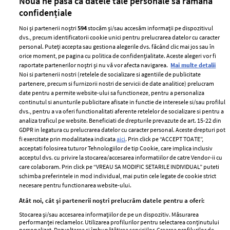
Nouă ne pasă ca datele tale personale să rămână
confidențiale
Noi și partenerii noștri
594
stocăm și/sau accesăm informații pe dispozitivul
dvs., precum identificatorii cookie unici pentru prelucrarea datelor cu caracter
personal. Puteți accepta sau gestiona alegerile dvs. făcând clic mai jos sau în
orice moment, pe pagina cu politica de confidențialitate. Aceste alegeri vor fi
raportate partenerilor noștri și nu vă vor afecta navigarea.
Mai multe detalii
Noi si partenerii nostri (retelele de socializare si agentiile de publicitate
partenere, precum si furnizorii nostri de servicii de date analitice) prelucram
ELLE Style Awards
Termeni si conditii
date pentru a permite website-ului sa functioneze, pentru a personaliza
2024
continutul si anunturile publicitare afisate in functie de interesele si/sau profilul
Politica de
dvs., pentru a va oferi functionalitati aferente retelelor de socializare si pentru a
Despre ELLE
confidențialitate
analiza traficul pe website. Beneficiati de drepturile prevazute de art. 15-22 din
Romania
GDPR in legatura cu prelucrarea datelor cu caracter personal. Aceste drepturi pot
Politica de cookies
fi exercitate prin modalitatea indicata
aici
. Prin click pe “ACCEPT TOATE”,
Contact
Publicitate
acceptati folosirea tuturor Tehnologiilor de tip Cookie, care implica inclusiv
acceptul dvs. cu privire la stocarea/accesarea informatiilor de catre Vendor-ii cu
Abonamente
care colaboram. Prin click pe “VREAU SA MODIFIC SETARILE INDIVIDUAL” puteti
schimba preferintele in mod individual, mai putin cele legate de cookie strict
necesare pentru functionarea website-ului.
Stiri
Libertatea pentru
Atât noi, cât și partenerii noștri prelucrăm datele pentru a oferi:
femei
GSP
Stocarea și/sau accesarea informațiilor de pe un dispozitiv. Măsurarea
Viva
performanței reclamelor. Utilizarea profilurilor pentru selectarea conținutului
Unica
personalizat. Dezvoltarea și îmbunătățirea serviciilor. Crearea profilurilor de