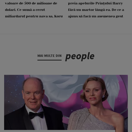
valoare de 500 de milioane de
preia apelurile Prințului Harry
dolari. Ce sumă a cerut
fără un martor lângă ea. De ce a
miliardarul pentru nava sa, Koru
ajuns să facă un asemenea gest
people
MAI MULTE DIN