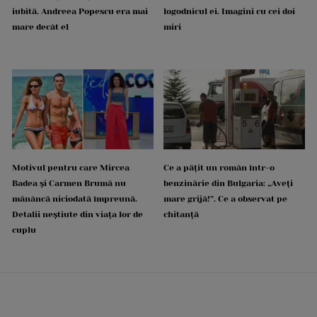
iubită. Andreea Popescu era mai
logodnicul ei. Imagini cu cei doi
mare decât el
miri
Motivul pentru care Mircea
Ce a pățit un român într-o
Badea și Carmen Brumă nu
benzinărie din Bulgaria: „Aveți
mănâncă niciodată împreună.
mare grijă!”. Ce a observat pe
Detalii neștiute din viața lor de
chitanță
cuplu