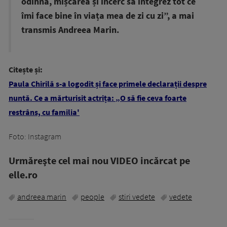
odihna, mișcarea și încerc să integrez tot ce
îmi face bine în viața mea de zi cu zi”, a mai
transmis Andreea Marin.
Citește și:
Paula Chirilă s-a logodit și face primele declarații despre
nuntă. Ce a mărturisit actrița: „O să fie ceva foarte
restrâns, cu familia'
Foto: Instagram
Urmăreşte cel mai nou VIDEO incărcat pe
elle.ro
andreea marin
people
stiri vedete
vedete