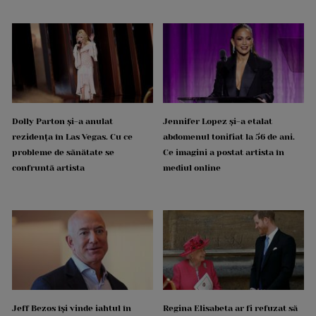
Dolly Parton și-a anulat
Jennifer Lopez și-a etalat
rezidența în Las Vegas. Cu ce
abdomenul tonifiat la 56 de ani.
probleme de sănătate se
Ce imagini a postat artista în
confruntă artista
mediul online
Jeff Bezos își vinde iahtul în
Regina Elisabeta ar fi refuzat să