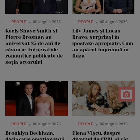
—
PEOPLE
06 august 2026
—
PEOPLE
06 august 2026
Keely Shaye Smith și
Lily James și Lucas
Pierce Brosnan au
Bravo, surprinși în
aniversat 25 de ani de
ipostaze apropiate. Cum
căsnicie. Fotografiile
au apărut împreună în
romantice publicate de
Ibiza
soția actorului
—
PEOPLE
06 august 2026
—
PEOPLE
06 august 2026
Brooklyn Beckham,
Elena Vîșcu, despre
declarație emoționantă
divorțul de CRBL și cât