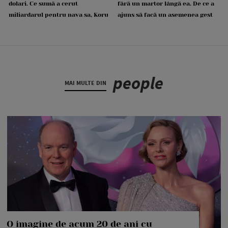
dolari. Ce sumă a cerut
fără un martor lângă ea. De ce a
miliardarul pentru nava sa, Koru
ajuns să facă un asemenea gest
people
MAI MULTE DIN
O imagine de acum 20 de ani cu