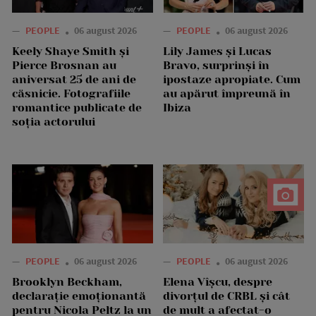
—
PEOPLE
06 august 2026
—
PEOPLE
06 august 2026
Keely Shaye Smith și
Lily James și Lucas
Pierce Brosnan au
Bravo, surprinși în
aniversat 25 de ani de
ipostaze apropiate. Cum
căsnicie. Fotografiile
au apărut împreună în
romantice publicate de
Ibiza
soția actorului
—
PEOPLE
06 august 2026
—
PEOPLE
06 august 2026
Brooklyn Beckham,
Elena Vîșcu, despre
declarație emoționantă
divorțul de CRBL și cât
pentru Nicola Peltz la un
de mult a afectat-o