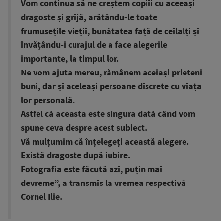
Vom continua să ne creștem copiii cu aceeași
dragoste și grijă, arătându-le toate
frumusețile vieții, bunătatea față de ceilalți și
învățându-i curajul de a face alegerile
importante, la timpul lor.
Ne vom ajuta mereu, rămânem aceiași prieteni
buni, dar și aceleași persoane discrete cu viața
lor personală.
Astfel că aceasta este singura dată când vom
spune ceva despre acest subiect.
Vă mulțumim că înțelegeți această alegere.
Există dragoste după iubire.
Fotografia este făcută azi, puțin mai
devreme”, a transmis la vremea respectivă
Cornel Ilie.