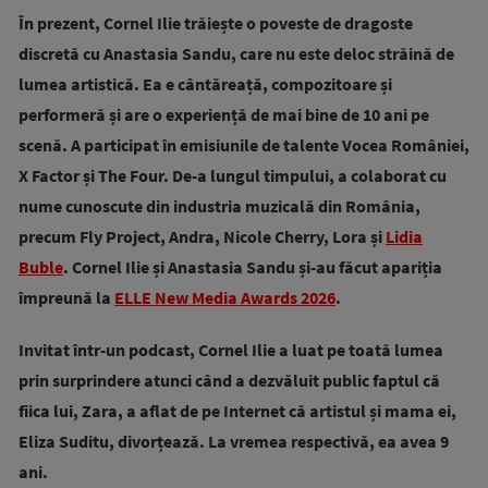
În prezent, Cornel Ilie trăiește o poveste de dragoste
discretă cu Anastasia Sandu, care nu este deloc străină de
lumea artistică. Ea e cântăreață, compozitoare și
performeră și are o experiență de mai bine de 10 ani pe
scenă. A participat în emisiunile de talente Vocea României,
X Factor și The Four. De-a lungul timpului, a colaborat cu
nume cunoscute din industria muzicală din România,
precum Fly Project, Andra, Nicole Cherry, Lora și
Lidia
Buble
. Cornel Ilie și Anastasia Sandu și-au făcut apariția
împreună la
ELLE New Media Awards 2026
.
Invitat într-un podcast, Cornel Ilie a luat pe toată lumea
prin surprindere atunci când a dezvăluit public faptul că
fiica lui, Zara, a aflat de pe Internet că artistul și mama ei,
Eliza Suditu, divorțează. La vremea respectivă, ea avea 9
ani.