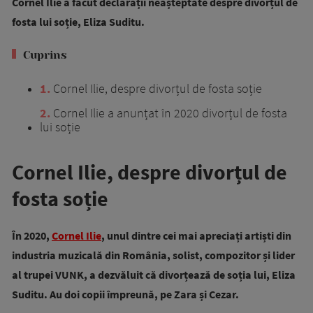
Cornel Ilie a făcut declarații neașteptate despre divorțul de
fosta lui soție, Eliza Suditu.
Cuprins
1
Cornel Ilie, despre divorțul de fosta soție
2
Cornel Ilie a anunțat în 2020 divorțul de fosta
lui soție
Cornel Ilie, despre divorțul de
fosta soție
În 2020,
Cornel Ilie
, unul dintre cei mai apreciați artiști din
industria muzicală din România, solist, compozitor și lider
al trupei VUNK, a dezvăluit că divorțează de soția lui, Eliza
Suditu. Au doi copii împreună, pe Zara și Cezar.