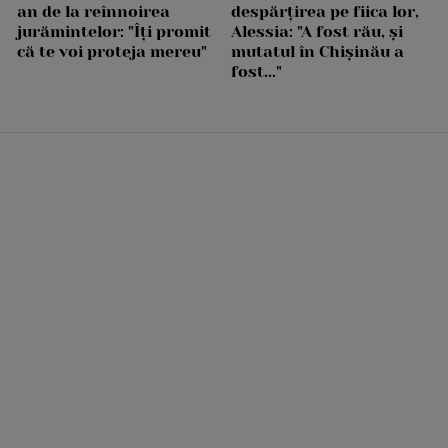
an de la reînnoirea
despărțirea pe fiica lor,
jurămintelor: "Îți promit
Alessia: "A fost rău, și
că te voi proteja mereu"
mutatul în Chișinău a
fost..."