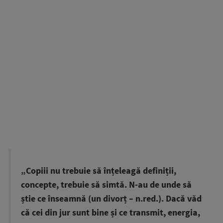
„Copiii nu trebuie să înțeleagă definiții,
concepte, trebuie să simtă. N-au de unde să
știe ce înseamnă (un divorț – n.red.). Dacă văd
că cei din jur sunt bine și ce transmit, energia,