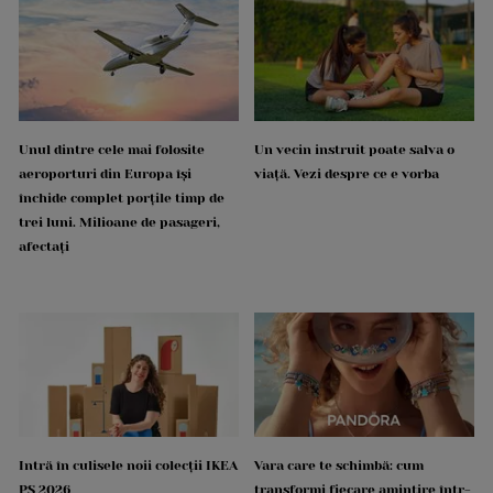
Unul dintre cele mai folosite
Un vecin instruit poate salva o
aeroporturi din Europa își
viață. Vezi despre ce e vorba
închide complet porțile timp de
trei luni. Milioane de pasageri,
afectați
Intră în culisele noii colecții IKEA
Vara care te schimbă: cum
PS 2026
transformi fiecare amintire într-