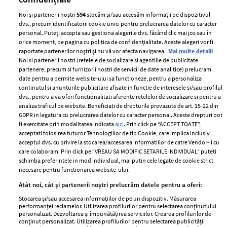
Noi și partenerii noștri
594
stocăm și/sau accesăm informații pe dispozitivul
dvs., precum identificatorii cookie unici pentru prelucrarea datelor cu caracter
personal. Puteți accepta sau gestiona alegerile dvs. făcând clic mai jos sau în
orice moment, pe pagina cu politica de confidențialitate. Aceste alegeri vor fi
raportate partenerilor noștri și nu vă vor afecta navigarea.
Mai multe detalii
Noi si partenerii nostri (retelele de socializare si agentiile de publicitate
partenere, precum si furnizorii nostri de servicii de date analitice) prelucram
ELLE Style Awards
Termeni si conditii
date pentru a permite website-ului sa functioneze, pentru a personaliza
2024
continutul si anunturile publicitare afisate in functie de interesele si/sau profilul
Politica de
dvs., pentru a va oferi functionalitati aferente retelelor de socializare si pentru a
Despre ELLE
confidențialitate
analiza traficul pe website. Beneficiati de drepturile prevazute de art. 15-22 din
Romania
GDPR in legatura cu prelucrarea datelor cu caracter personal. Aceste drepturi pot
Politica de cookies
fi exercitate prin modalitatea indicata
aici
. Prin click pe “ACCEPT TOATE”,
Contact
Publicitate
acceptati folosirea tuturor Tehnologiilor de tip Cookie, care implica inclusiv
acceptul dvs. cu privire la stocarea/accesarea informatiilor de catre Vendor-ii cu
Abonamente
care colaboram. Prin click pe “VREAU SA MODIFIC SETARILE INDIVIDUAL” puteti
schimba preferintele in mod individual, mai putin cele legate de cookie strict
necesare pentru functionarea website-ului.
Stiri
Libertatea pentru
Atât noi, cât și partenerii noștri prelucrăm datele pentru a oferi:
femei
GSP
Stocarea și/sau accesarea informațiilor de pe un dispozitiv. Măsurarea
Viva
performanței reclamelor. Utilizarea profilurilor pentru selectarea conținutului
Unica
personalizat. Dezvoltarea și îmbunătățirea serviciilor. Crearea profilurilor de
Avantaje
conținut personalizat. Utilizarea profilurilor pentru selectarea publicității
Baby