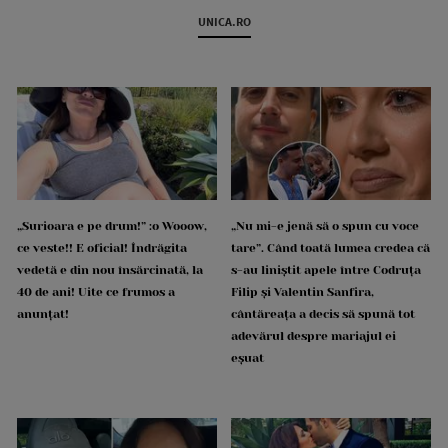
UNICA.RO
„Surioara e pe drum!” :o Wooow,
„Nu mi-e jenă să o spun cu voce
ce veste!! E oficial! Îndrăgita
tare”. Când toată lumea credea că
vedetă e din nou însărcinată, la
s-au liniștit apele între Codruța
40 de ani! Uite ce frumos a
Filip și Valentin Sanfira,
anunțat!
cântăreața a decis să spună tot
adevărul despre mariajul ei
eșuat