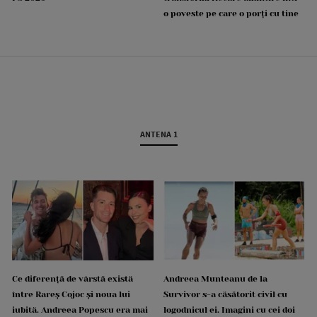
o poveste pe care o porți cu tine
ANTENA 1
Ce diferență de vârstă există
Andreea Munteanu de la
între Rareș Cojoc și noua lui
Survivor s-a căsătorit civil cu
iubită. Andreea Popescu era mai
logodnicul ei. Imagini cu cei doi