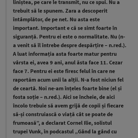
liniștea, pe care le transmit, nu ce spui. Nu a
trebuit să le spunem. Zara a descoperit
întâmplător, de pe net. Nu asta este
important. Important e că se simt foarte în
siguranță. Pentru ei este o normalitate. Nu (n-
a venit să îl întrebe despre despărțire – n.red.).
A luat informația asta foarte matur pentru
vârsta ei, avea 9 ani, anul ăsta face 11. Cezar
face 7. Pentru ei este firesc felul în care ne
raportăm acum unii la alții. N-a fost niciun fel
de ceartă. Noi ne-am înțeles foarte bine (el și
fosta soție – n.red.). Aici se încheie, de aici
încolo trebuie să avem grijă de copii și fiecare
să-și construiască o viață cât se poate de
frumoasă”, a declarat Cornel Ilie, solistul
trupei Vunk, în podcastul „Gând la gând cu