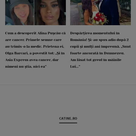
Cum a descoperit Alina Pușcău că
Despărțirea momentului în
are cancer. Primele semne care
România! Și-au spus adio după 2
au trimis-o la medic. Prietena ei,
copii și mulți ani împreună. „Sunt
Olga Barcari, a povestit tot: „Și în
foarte ancorată în Dumnezeu.
Asia Express avea cancer, dar
Am lăsat tot greul în mâinile
nimeni nu știa, nici ea”
Lui...”
CATINE.RO