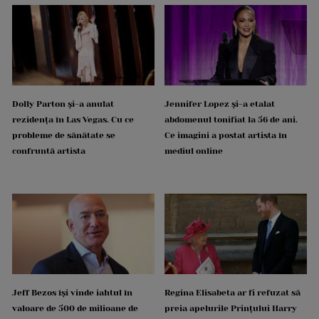
Dolly Parton și-a anulat
Jennifer Lopez și-a etalat
rezidența în Las Vegas. Cu ce
abdomenul tonifiat la 56 de ani.
probleme de sănătate se
Ce imagini a postat artista în
confruntă artista
mediul online
Jeff Bezos își vinde iahtul în
Regina Elisabeta ar fi refuzat să
valoare de 500 de milioane de
preia apelurile Prințului Harry