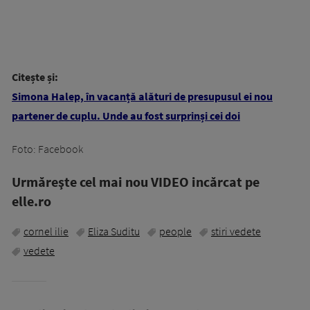
Citește și:
Simona Halep, în vacanță alături de presupusul ei nou
partener de cuplu. Unde au fost surprinși cei doi
Foto: Facebook
Urmăreşte cel mai nou VIDEO incărcat pe
elle.ro
cornel ilie
Eliza Suditu
people
stiri vedete
vedete