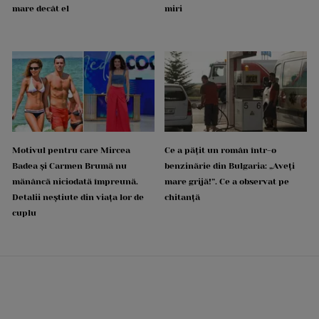
mare decât el
miri
Motivul pentru care Mircea
Ce a pățit un român într-o
Badea și Carmen Brumă nu
benzinărie din Bulgaria: „Aveți
mănâncă niciodată împreună.
mare grijă!”. Ce a observat pe
Detalii neștiute din viața lor de
chitanță
cuplu