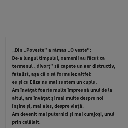
„Din „Poveste” a rămas „O veste”:
De-a lungul timpului, oamenii au făcut ca
termenul „divorț” să capete un aer distructiv,
fatalist, așa că o să formulez altfel:
eu și cu Eliza nu mai suntem un cuplu.
Am învățat foarte multe împreună unul de la
altul, am învățat și mai multe despre noi
înșine și, mai ales, despre viață.
Am devenit mai puternici și mai curajoși, unul
prin celălalt.