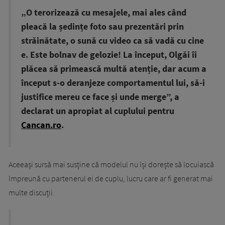
„O terorizează cu mesajele, mai ales când
pleacă la ședințe foto sau prezentări prin
străinătate, o sună cu video ca să vadă cu cine
e. Este bolnav de gelozie! La început, Olgăi îi
plăcea să primească multă atenție, dar acum a
început s-o deranjeze comportamentul lui, să-i
justifice mereu ce face și unde merge”, a
declarat un apropiat al cuplului pentru
Cancan.ro
.
Aceeași sursă mai susține că modelul nu își dorește să locuiască
împreună cu partenerul ei de cuplu, lucru care ar fi generat mai
multe discuții.