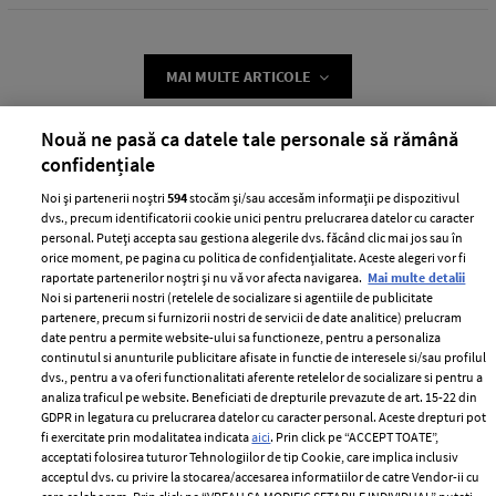
MAI MULTE ARTICOLE
Nouă ne pasă ca datele tale personale să rămână
confidențiale
Noi și partenerii noștri
594
stocăm și/sau accesăm informații pe dispozitivul
dvs., precum identificatorii cookie unici pentru prelucrarea datelor cu caracter
personal. Puteți accepta sau gestiona alegerile dvs. făcând clic mai jos sau în
orice moment, pe pagina cu politica de confidențialitate. Aceste alegeri vor fi
raportate partenerilor noștri și nu vă vor afecta navigarea.
Mai multe detalii
Noi si partenerii nostri (retelele de socializare si agentiile de publicitate
ABONEAZĂ-TE LA NEWSLETTER
partenere, precum si furnizorii nostri de servicii de date analitice) prelucram
date pentru a permite website-ului sa functioneze, pentru a personaliza
continutul si anunturile publicitare afisate in functie de interesele si/sau profilul
dvs., pentru a va oferi functionalitati aferente retelelor de socializare si pentru a
Urmareste-ne pe:
analiza traficul pe website. Beneficiati de drepturile prevazute de art. 15-22 din
GDPR in legatura cu prelucrarea datelor cu caracter personal. Aceste drepturi pot
fi exercitate prin modalitatea indicata
aici
. Prin click pe “ACCEPT TOATE”,
acceptati folosirea tuturor Tehnologiilor de tip Cookie, care implica inclusiv
acceptul dvs. cu privire la stocarea/accesarea informatiilor de catre Vendor-ii cu