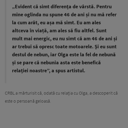
„Evident că simt diferenţa de vârstă. Pentru
mine oglinda nu spune 46 de ani și nu mă refer
la cum arăt, eu așa mă simt. Eu am ales
altceva în viață, am ales să fiu altfel. Sunt
mult mai energic, eu nu simt că am 46 de ani și
ar trebui să opresc toate motoarele. Şi eu sunt
destul de nebun, iar Olga este la fel de nebună
și se pare că nebunia asta este benefică
relaţiei noastre”, a spus artistul.
CRBL a mărturisit că, odată cu relația cu Olga, a descoperit că
este o persoană geloasă.