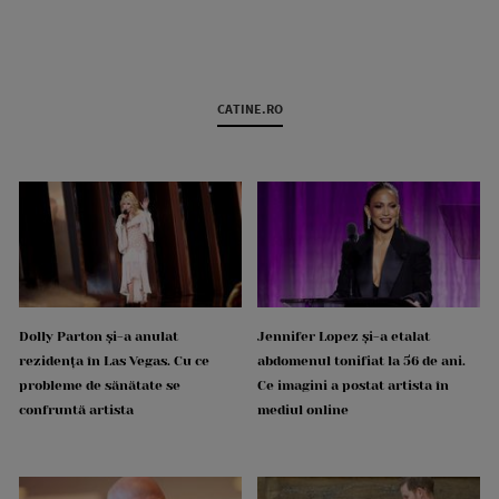
CATINE.RO
Dolly Parton și-a anulat
Jennifer Lopez și-a etalat
rezidența în Las Vegas. Cu ce
abdomenul tonifiat la 56 de ani.
probleme de sănătate se
Ce imagini a postat artista în
confruntă artista
mediul online