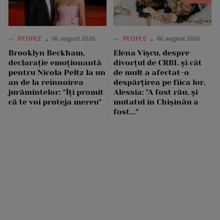
—
PEOPLE
06 august 2026
—
PEOPLE
06 august 2026
Brooklyn Beckham,
Elena Vîșcu, despre
declarație emoționantă
divorțul de CRBL și cât
pentru Nicola Peltz la un
de mult a afectat-o
an de la reînnoirea
despărțirea pe fiica lor,
jurămintelor: "Îți promit
Alessia: "A fost rău, și
că te voi proteja mereu"
mutatul în Chișinău a
fost..."