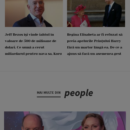
Jeff Bezos își vinde iahtul în
Regina Elisabeta ar fi refuzat să
valoare de 500 de milioane de
preia apelurile Prințului Harry
dolari. Ce sumă a cerut
fără un martor lângă ea. De ce a
miliardarul pentru nava sa, Koru
ajuns să facă un asemenea gest
people
MAI MULTE DIN