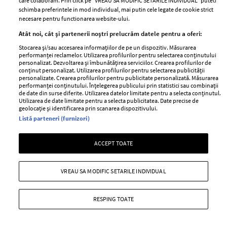
care colaboram. Prin click pe “VREAU SA MODIFIC SETARILE INDIVIDUAL” puteti
schimba preferintele in mod individual, mai putin cele legate de cookie strict
Cele mai citite
necesare pentru functionarea website-ului.
BEAUTY
BEAUTY TIPS
BE
Atât noi, cât și partenerii noștri prelucrăm datele pentru a oferi:
țe
7 uleiuri care stimulează creșterea rapidă a
Ce
Stocarea și/sau accesarea informațiilor de pe un dispozitiv. Măsurarea
performanței reclamelor. Utilizarea profilurilor pentru selectarea conținutului
părului
de
personalizat. Dezvoltarea și îmbunătățirea serviciilor. Crearea profilurilor de
conținut personalizat. Utilizarea profilurilor pentru selectarea publicității
personalizate. Crearea profilurilor pentru publicitate personalizată. Măsurarea
performanței conținutului. Înțelegerea publicului prin statistici sau combinații
de date din surse diferite. Utilizarea datelor limitate pentru a selecta conținutul.
Utilizarea de date limitate pentru a selecta publicitatea. Date precise de
geolocație și identificarea prin scanarea dispozitivului.
Listă parteneri (furnizori)
ACCEPT TOATE
ELLE Style Awards
Termeni si conditii
2024
Politica de
VREAU SA MODIFIC SETARILE INDIVIDUAL
Despre ELLE
confidențialitate
Romania
Politica de cookies
RESPING TOATE
Contact
Publicitate
Abonamente