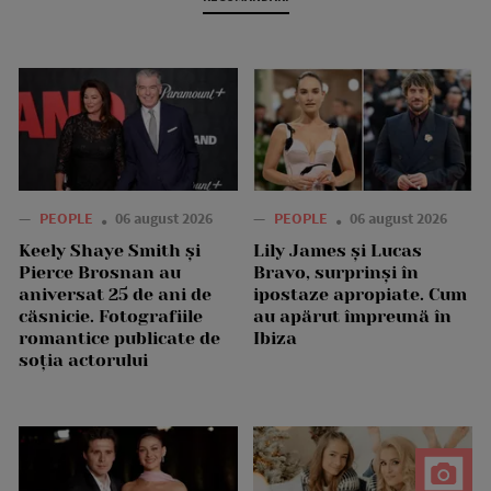
—
PEOPLE
06 august 2026
—
PEOPLE
06 august 2026
Keely Shaye Smith și
Lily James și Lucas
Pierce Brosnan au
Bravo, surprinși în
aniversat 25 de ani de
ipostaze apropiate. Cum
căsnicie. Fotografiile
au apărut împreună în
romantice publicate de
Ibiza
soția actorului