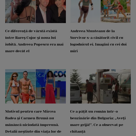
Ce diferență de vârstă există
Andreea Munteanu de la
între Rareș Cojoc și noua lui
Survivor s-a căsătorit civil cu
iubită. Andreea Popescu era mai
logodnicul ei. Imagini cu cei doi
mare decât el
miri
Motivul pentru care Mircea
Ce a pățit un român într-o
Badea și Carmen Brumă nu
benzinărie din Bulgaria: „Aveți
mănâncă niciodată împreună.
mare grijă!”. Ce a observat pe
Detalii neștiute din viața lor de
chitanță