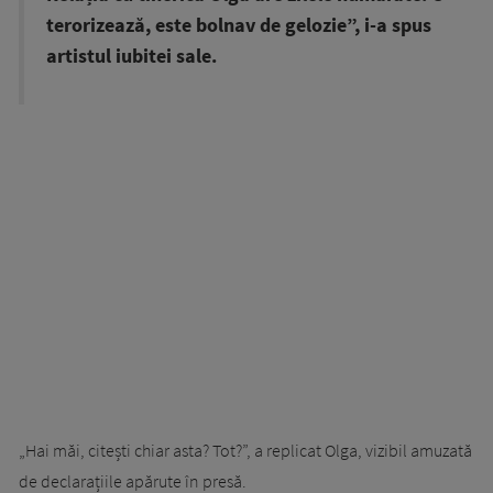
terorizează, este bolnav de gelozie”, i-a spus
artistul iubitei sale.
„Hai măi, citești chiar asta? Tot?”, a replicat Olga, vizibil amuzată
de declarațiile apărute în presă.