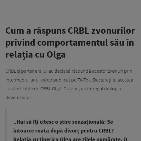
Cum a răspuns CRBL zvonurilor
privind comportamentul său în
relația cu Olga
CRBL și partenera lui au decis să răspundă acestor zvonuri prin
intermediul unui video publicat pe TikTok. Declarațiile acestea
i-au fost citite de CRBL Olgăi Guțanu, iar întregul dialog a
devenit viral.
„Hai să îți citesc o știre senzațională: Se
întoarce roata după divorț pentru CRBL?
Relația cu tinerica Olga are zilele numărate. O