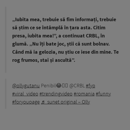
„Iubita mea, trebuie să fim informați, trebuie
să știm ce se întâmplă în țara asta. Citim
presa, iubita mea!”, a continuat CRBL, în
glumă. „Nu îți bate joc, știi că sunt bolnav.
Când mă ia gelozia, nu știu ce iese din mine. Te
rog frumos, stai și ascultă”.
@ollygutanu
Penibil😂🤦‍♀️ @CRBL
#fyp
#viral_video
#trendingvideo
#romania
#funny
#foryoupage
♬ sunet original – Olly