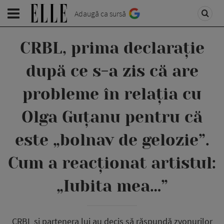
Adaugă ca sursă
CRBL, prima declarație
după ce s-a zis că are
probleme în relația cu
Olga Guțanu pentru că
este „bolnav de gelozie”.
Cum a reacționat artistul:
„Iubita mea…”
CRBL și partenera lui au decis să răspundă zvonurilor