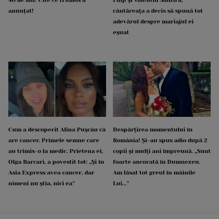
anunțat!
cântăreața a decis să spună tot
adevărul despre mariajul ei
eșuat
Cum a descoperit Alina Pușcău că
Despărțirea momentului în
are cancer. Primele semne care
România! Și-au spus adio după 2
au trimis-o la medic. Prietena ei,
copii și mulți ani împreună. „Sunt
Olga Barcari, a povestit tot: „Și în
foarte ancorată în Dumnezeu.
Asia Express avea cancer, dar
Am lăsat tot greul în mâinile
nimeni nu știa, nici ea”
Lui...”