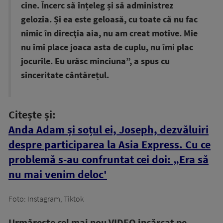
cine. Încerc să înțeleg și să administrez
gelozia. Și ea este geloasă, cu toate că nu fac
nimic în direcţia aia, nu am creat motive. Mie
nu îmi place joaca asta de cuplu, nu îmi plac
jocurile. Eu urăsc minciuna”, a spus cu
sinceritate cântărețul.
Citește și:
Anda Adam și soțul ei, Joseph, dezvăluiri
despre participarea la Asia Express. Cu ce
problemă s-au confruntat cei doi: „Era să
nu mai venim deloc'
Foto: Instagram, Tiktok
Urmăreşte cel mai nou VIDEO incărcat pe