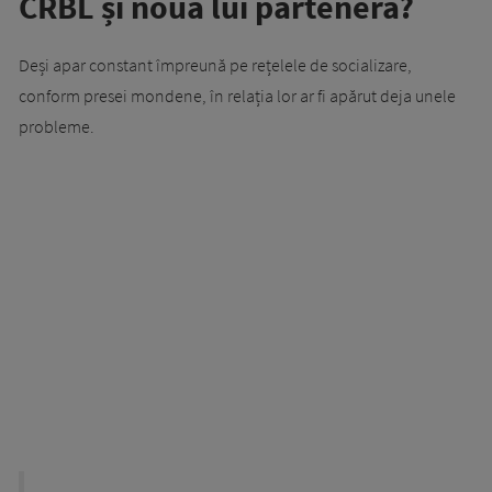
CRBL și noua lui parteneră?
Deși apar constant împreună pe rețelele de socializare,
conform presei mondene, în relația lor ar fi apărut deja unele
probleme.