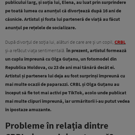
publicului larg, și soția lui, Elena, au luat prin surprindere
pe toată lumea cu anunțul că divorțează după 16 ani de
căsnicie. Artistul și fosta lui parteneră de viață au făcut
anunțul pe rețelele de socializare.
După divorțul de soția lui, alături de care are și un copil,
CRBL
și-a refăcut viața sentimentală.
În prezent, artistul formează
un cuplu împreună cu Olga Guțanu, un fotomodel din
Republica Moldova, cu 23 de ani mai tânără decât ei.
Artistul și partenera lui deja au fost surprinși împreună cu
mai multe ocazii de paparazzi. CRBL și Olga Guțanu au
început să fie tot mai activi pe TikTok, acolo unde publicat
mai multe clipuri împreună, iar urmăritorii i-au putut vedea
în ipostaze amuzante.
Probleme în relația dintre