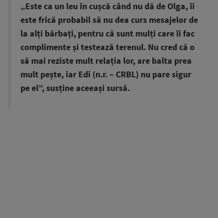
„Este ca un leu în cușcă când nu dă de Olga, îi
este frică probabil să nu dea curs mesajelor de
la alți bărbați, pentru că sunt mulți care îi fac
complimente și testează terenul. Nu cred că o
să mai reziste mult relația lor, are balta prea
mult pește, iar Edi (n.r. – CRBL) nu pare sigur
pe el”, susține aceeași sursă.