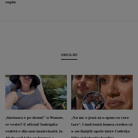
cuplu
UNICA.RO
„Surioara e pe drum!” :o Wooow,
„Nu mi-e jenă să o spun cu voce
ce veste!! E oficial! Îndrăgita
tare”. Când toată lumea credea că
vedetă e din nou însărcinată, la
s-au liniștit apele între Codruța
40 de ani! Uite ce frumos a
Filip și Valentin Sanfira,