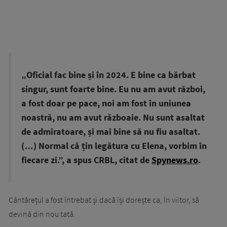
„Oficial fac bine și în 2024. E bine ca bărbat
singur, sunt foarte bine. Eu nu am avut război,
a fost doar pe pace, noi am fost în uniunea
noastră, nu am avut războaie. Nu sunt asaltat
de admiratoare, și mai bine să nu fiu asaltat.
(…) Normal că țin legătura cu Elena, vorbim în
fiecare zi.”, a spus CRBL, citat de
Spynews.ro
.
Cântărețul a fost întrebat și dacă își dorește ca, în viitor, să
devină din nou tată.