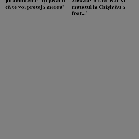
jurămintelor: "Îți promit
Alessia: "A fost rău, și
că te voi proteja mereu"
mutatul în Chișinău a
fost..."