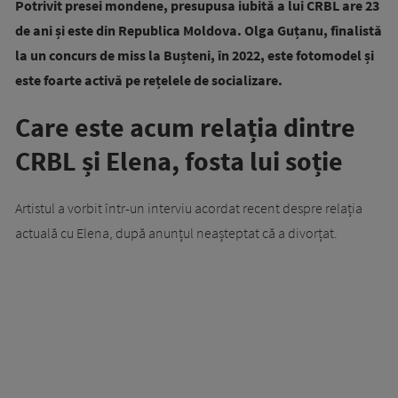
Potrivit presei mondene, presupusa iubită a lui CRBL are 23
de ani și este din Republica Moldova. Olga Guțanu, finalistă
la un concurs de miss la Bușteni, în 2022, este fotomodel și
este foarte activă pe rețelele de socializare.
Care este acum relația dintre
CRBL și Elena, fosta lui soție
Artistul a vorbit într-un interviu acordat recent despre relația
actuală cu Elena, după anunțul neașteptat că a divorțat.