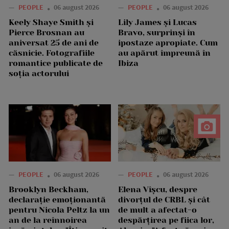
—
PEOPLE
06 august 2026
—
PEOPLE
06 august 2026
Keely Shaye Smith și
Lily James și Lucas
Pierce Brosnan au
Bravo, surprinși în
aniversat 25 de ani de
ipostaze apropiate. Cum
căsnicie. Fotografiile
au apărut împreună în
romantice publicate de
Ibiza
soția actorului
—
PEOPLE
06 august 2026
—
PEOPLE
06 august 2026
Brooklyn Beckham,
Elena Vîșcu, despre
declarație emoționantă
divorțul de CRBL și cât
pentru Nicola Peltz la un
de mult a afectat-o
an de la reînnoirea
despărțirea pe fiica lor,