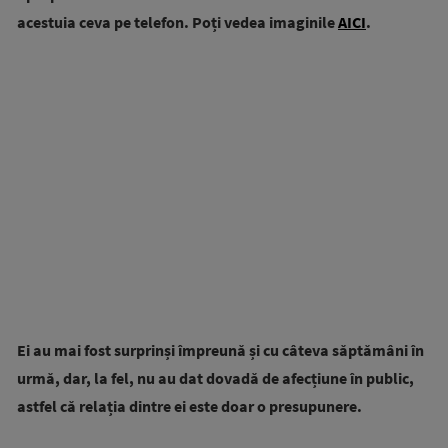
acestuia ceva pe telefon. Poți vedea imaginile
AICI
.
Ei au mai fost surprinși împreună și cu câteva săptămâni în
urmă, dar, la fel, nu au dat dovadă de afecțiune în public,
astfel că relația dintre ei este doar o presupunere.