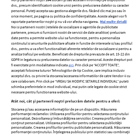
dvs., precum identificatorii cookie unici pentru prelucrarea datelor cu caracter
personal. Puteți accepta sau gestiona alegerile dvs. făcând clic mai jos sau în
orice moment, pe pagina cu politica de confidențialitate. Aceste alegeri vor fi
raportate partenerilor noștri și nu vă vor afecta navigarea.
Mai multe detalii
Noi si partenerii nostri (retelele de socializare si agentiile de publicitate
partenere, precum si furnizorii nostri de servicii de date analitice) prelucram
ELLE Style Awards
Termeni si conditii
date pentru a permite website-ului sa functioneze, pentru a personaliza
2024
continutul si anunturile publicitare afisate in functie de interesele si/sau profilul
Politica de
dvs., pentru a va oferi functionalitati aferente retelelor de socializare si pentru a
Despre ELLE
confidențialitate
analiza traficul pe website. Beneficiati de drepturile prevazute de art. 15-22 din
Romania
GDPR in legatura cu prelucrarea datelor cu caracter personal. Aceste drepturi pot
Politica de cookies
fi exercitate prin modalitatea indicata
aici
. Prin click pe “ACCEPT TOATE”,
Contact
Publicitate
acceptati folosirea tuturor Tehnologiilor de tip Cookie, care implica inclusiv
acceptul dvs. cu privire la stocarea/accesarea informatiilor de catre Vendor-ii cu
Abonamente
care colaboram. Prin click pe “VREAU SA MODIFIC SETARILE INDIVIDUAL” puteti
schimba preferintele in mod individual, mai putin cele legate de cookie strict
necesare pentru functionarea website-ului.
Stiri
Libertatea pentru
Atât noi, cât și partenerii noștri prelucrăm datele pentru a oferi:
femei
GSP
Stocarea și/sau accesarea informațiilor de pe un dispozitiv. Măsurarea
Viva
performanței reclamelor. Utilizarea profilurilor pentru selectarea conținutului
Unica
personalizat. Dezvoltarea și îmbunătățirea serviciilor. Crearea profilurilor de
Avantaje
conținut personalizat. Utilizarea profilurilor pentru selectarea publicității
Baby
personalizate. Crearea profilurilor pentru publicitate personalizată. Măsurarea
Retete practice
performanței conținutului. Înțelegerea publicului prin statistici sau combinații
Retete