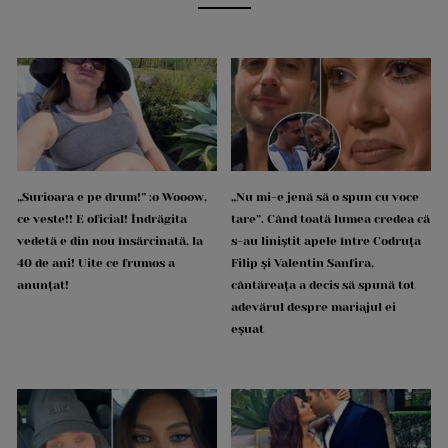
„Surioara e pe drum!” :o Wooow,
„Nu mi-e jenă să o spun cu voce
ce veste!! E oficial! Îndrăgita
tare”. Când toată lumea credea că
vedetă e din nou însărcinată, la
s-au liniștit apele între Codruța
40 de ani! Uite ce frumos a
Filip și Valentin Sanfira,
anunțat!
cântăreața a decis să spună tot
adevărul despre mariajul ei
eșuat