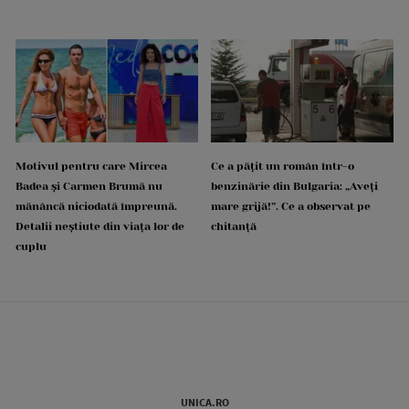
Motivul pentru care Mircea
Ce a pățit un român într-o
Badea și Carmen Brumă nu
benzinărie din Bulgaria: „Aveți
mănâncă niciodată împreună.
mare grijă!”. Ce a observat pe
Detalii neștiute din viața lor de
chitanță
cuplu
UNICA.RO