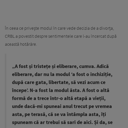
În ceea ce privește modul în care vede decizia de a divorța,
CRBL a povestit despre sentimentele care l-au încercat după
această hotărâre.
„A fost și tristețe și eliberare, cumva. Adică
eliberare, dar nu la modul ‘a fost o inchiziție,
după care gata, libertate, să vezi acum ce
începe’. N-a fost la modul ăsta. A fost o altă
formă de a trece într-o altă etapă a vieții,
unde dacă-mi spuneai anul trecut pe vremea
asta, pe terasă, că se va întâmpla asta, îți
spuneam că ar trebui să sari de aici. Și da, se