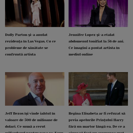
Dolly Parton și-a anulat
Jennifer Lopez și-a etalat
rezidența în Las Vegas. Cu ce
abdomenul tonifiat la 56 de ani.
probleme de sănătate se
Ce imagini a postat artista în
confruntă artista
mediul online
Jeff Bezos își vinde iahtul în
Regina Elisabeta ar fi refuzat să
valoare de 500 de milioane de
preia apelurile Prințului Harry
dolari. Ce sumă a cerut
fără un martor lângă ea. De ce a
miliardarul pentru nava sa, Koru
ajuns să facă un asemenea gest