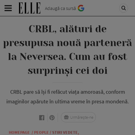
Adaugă ca sursă
CRBL, alături de
presupusa nouă parteneră
la Neversea. Cum au fost
surprinși cei doi
CRBL pare să își fi refăcut viața amoroasă, conform
imaginilor apărute în ultima vreme în presa mondenă.
Urmărește-ne
HOMEPAGE
/
PEOPLE
/
STIRI VEDETE
,