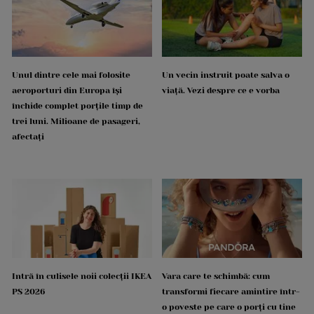
Unul dintre cele mai folosite
Un vecin instruit poate salva o
aeroporturi din Europa își
viață. Vezi despre ce e vorba
închide complet porțile timp de
trei luni. Milioane de pasageri,
afectați
Intră în culisele noii colecții IKEA
Vara care te schimbă: cum
PS 2026
transformi fiecare amintire într-
o poveste pe care o porți cu tine