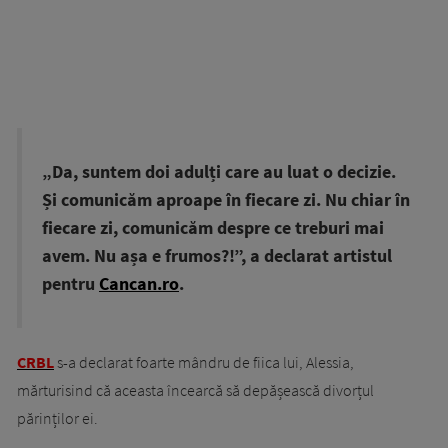
„Da, suntem doi adulți care au luat o decizie.
Și comunicăm aproape în fiecare zi. Nu chiar în
fiecare zi, comunicăm despre ce treburi mai
avem. Nu așa e frumos?!”, a declarat artistul
pentru
Cancan.ro
.
CRBL
s-a declarat foarte mândru de fiica lui, Alessia,
mărturisind că aceasta încearcă să depășească divorțul
părinților ei.