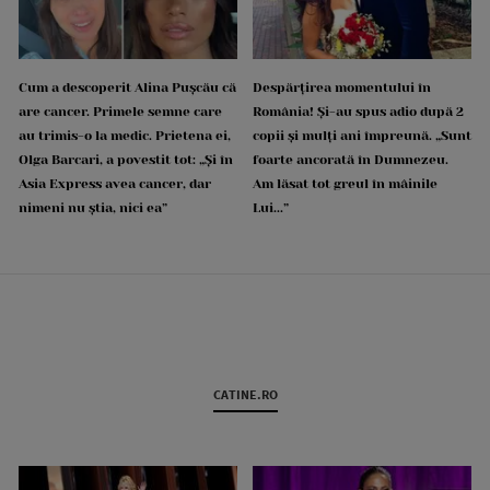
Cum a descoperit Alina Pușcău că
Despărțirea momentului în
are cancer. Primele semne care
România! Și-au spus adio după 2
au trimis-o la medic. Prietena ei,
copii și mulți ani împreună. „Sunt
Olga Barcari, a povestit tot: „Și în
foarte ancorată în Dumnezeu.
Asia Express avea cancer, dar
Am lăsat tot greul în mâinile
nimeni nu știa, nici ea”
Lui...”
CATINE.RO