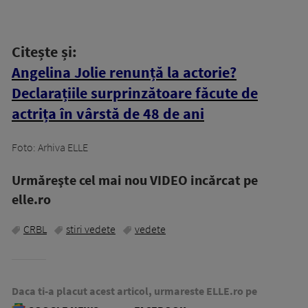
Citește și:
Angelina Jolie renunță la actorie?
Declarațiile surprinzătoare făcute de
actrița în vârstă de 48 de ani
Foto: Arhiva ELLE
Urmăreşte cel mai nou VIDEO incărcat pe
elle.ro
CRBL
stiri vedete
vedete
Daca ti-a placut acest articol, urmareste ELLE.ro pe