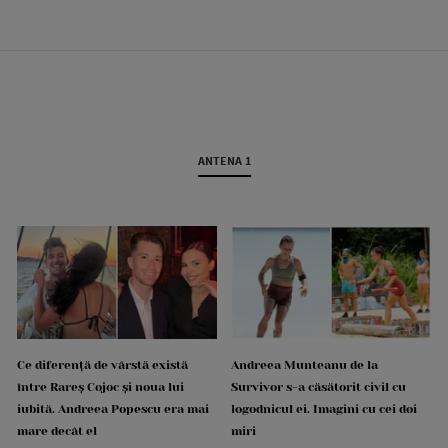
ANTENA 1
Ce diferență de vârstă există
Andreea Munteanu de la
între Rareș Cojoc și noua lui
Survivor s-a căsătorit civil cu
iubită. Andreea Popescu era mai
logodnicul ei. Imagini cu cei doi
mare decât el
miri