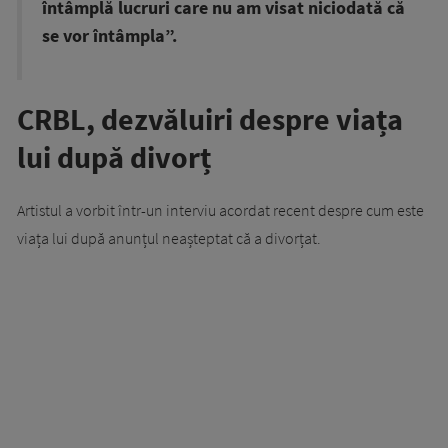
întâmplă lucruri care nu am visat niciodată că
se vor întâmpla”.
CRBL, dezvăluiri despre viața
lui după divorț
Artistul a vorbit într-un interviu acordat recent despre cum este
viața lui după anunțul neașteptat că a divorțat.