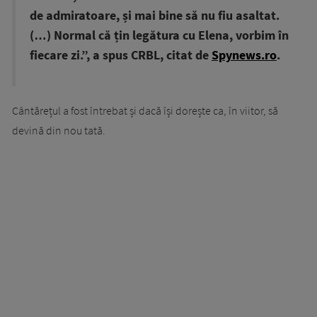
de admiratoare, și mai bine să nu fiu asaltat.
(…) Normal că țin legătura cu Elena, vorbim în
fiecare zi.”, a spus CRBL, citat de
Spynews.ro
.
Cântărețul a fost întrebat și dacă își dorește ca, în viitor, să
devină din nou tată.