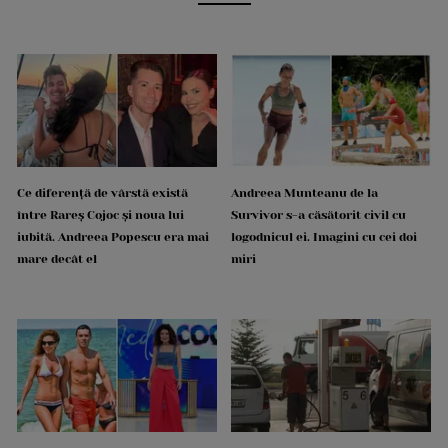
Ce diferență de vârstă există
Andreea Munteanu de la
între Rareș Cojoc și noua lui
Survivor s-a căsătorit civil cu
iubită. Andreea Popescu era mai
logodnicul ei. Imagini cu cei doi
mare decât el
miri