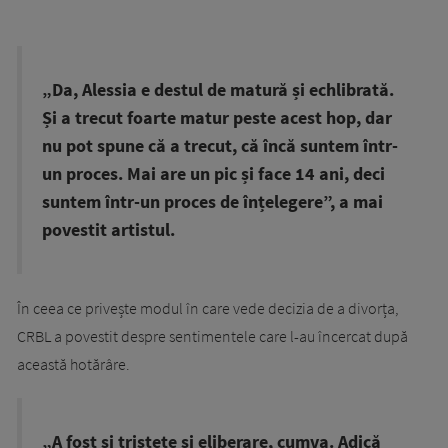
„Da, Alessia e destul de matură și echlibrată.
Și a trecut foarte matur peste acest hop, dar
nu pot spune că a trecut, că încă suntem într-
un proces. Mai are un pic și face 14 ani, deci
suntem într-un proces de înțelegere”, a mai
povestit artistul.
În ceea ce privește modul în care vede decizia de a divorța,
CRBL a povestit despre sentimentele care l-au încercat după
această hotărâre.
„A fost și tristețe și eliberare, cumva. Adică