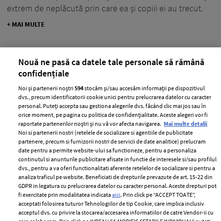
extrem de neplăcută prin care ea și copiii ei au trecut.
+ MAI MULTE
Nouă ne pasă ca datele tale personale să rămână
confidențiale
MAI MULTE ARTICOLE
Noi și partenerii noștri
594
stocăm și/sau accesăm informații pe dispozitivul
dvs., precum identificatorii cookie unici pentru prelucrarea datelor cu caracter
personal. Puteți accepta sau gestiona alegerile dvs. făcând clic mai jos sau în
orice moment, pe pagina cu politica de confidențialitate. Aceste alegeri vor fi
raportate partenerilor noștri și nu vă vor afecta navigarea.
Mai multe detalii
Noi si partenerii nostri (retelele de socializare si agentiile de publicitate
partenere, precum si furnizorii nostri de servicii de date analitice) prelucram
date pentru a permite website-ului sa functioneze, pentru a personaliza
continutul si anunturile publicitare afisate in functie de interesele si/sau profilul
dvs., pentru a va oferi functionalitati aferente retelelor de socializare si pentru a
analiza traficul pe website. Beneficiati de drepturile prevazute de art. 15-22 din
ABONEAZĂ-TE LA NEWSLETTER
GDPR in legatura cu prelucrarea datelor cu caracter personal. Aceste drepturi pot
fi exercitate prin modalitatea indicata
aici
. Prin click pe “ACCEPT TOATE”,
acceptati folosirea tuturor Tehnologiilor de tip Cookie, care implica inclusiv
acceptul dvs. cu privire la stocarea/accesarea informatiilor de catre Vendor-ii cu
Urmareste-ne pe: