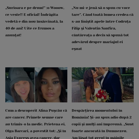
„Surioara e pe drum!” :o Wooow,
„Nu mi-e jenă să o spun cu voce
ce veste!! E oficial! Îndrăgita
tare”. Când toată lumea credea că
vedetă e din nou însărcinată, la
s-au liniștit apele între Codruța
40 de ani! Uite ce frumos a
Filip și Valentin Sanfira,
anunțat!
cântăreața a decis să spună tot
adevărul despre mariajul ei
eșuat
Cum a descoperit Alina Pușcău că
Despărțirea momentului în
are cancer. Primele semne care
România! Și-au spus adio după 2
au trimis-o la medic. Prietena ei,
copii și mulți ani împreună. „Sunt
Olga Barcari, a povestit tot: „Și în
foarte ancorată în Dumnezeu.
Asia Express avea cancer, dar
Am lăsat tot greul în mâinile