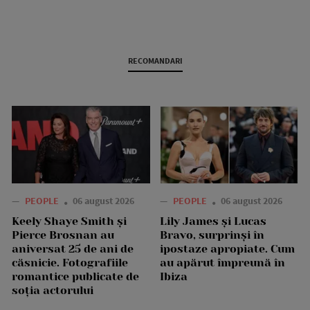
RECOMANDARI
—
PEOPLE
06 august 2026
—
PEOPLE
06 august 2026
Keely Shaye Smith și
Lily James și Lucas
Pierce Brosnan au
Bravo, surprinși în
aniversat 25 de ani de
ipostaze apropiate. Cum
căsnicie. Fotografiile
au apărut împreună în
romantice publicate de
Ibiza
soția actorului