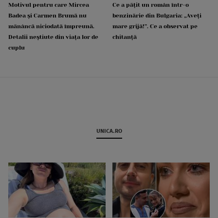
Motivul pentru care Mircea
Ce a pățit un român într-o
Badea și Carmen Brumă nu
benzinărie din Bulgaria: „Aveți
mănâncă niciodată împreună.
mare grijă!”. Ce a observat pe
Detalii neștiute din viața lor de
chitanță
cuplu
UNICA.RO