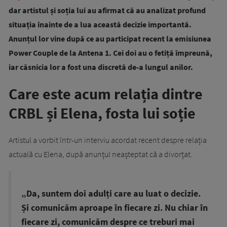
dar artistul și soția lui au afirmat că au analizat profund
situația înainte de a lua această decizie importantă.
Anunțul lor vine după ce au participat recent la emisiunea
Power Couple de la Antena 1. Cei doi au o fetiță împreună,
iar căsnicia lor a fost una discretă de-a lungul anilor.
Care este acum relația dintre
CRBL și Elena, fosta lui soție
Artistul a vorbit într-un interviu acordat recent despre relația
actuală cu Elena, după anunțul neașteptat că a divorțat.
„Da, suntem doi adulți care au luat o decizie.
Și comunicăm aproape în fiecare zi. Nu chiar în
fiecare zi, comunicăm despre ce treburi mai