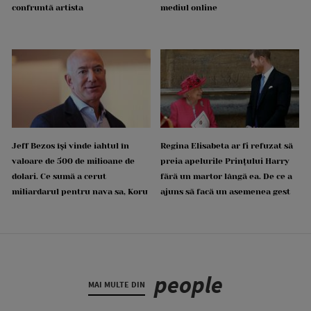
confruntă artista
mediul online
Jeff Bezos își vinde iahtul în
Regina Elisabeta ar fi refuzat să
valoare de 500 de milioane de
preia apelurile Prințului Harry
dolari. Ce sumă a cerut
fără un martor lângă ea. De ce a
miliardarul pentru nava sa, Koru
ajuns să facă un asemenea gest
people
MAI MULTE DIN