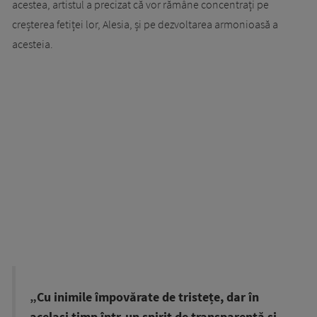
acestea, artistul a precizat că vor rămâne concentrați pe
creșterea fetiței lor, Alesia, și pe dezvoltarea armonioasă a
acesteia.
„Cu inimile împovărate de tristețe, dar în