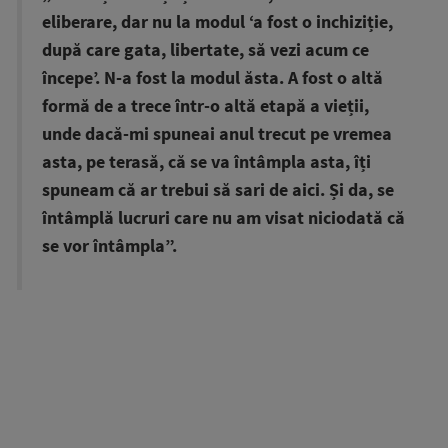
eliberare, dar nu la modul ‘a fost o inchiziție,
după care gata, libertate, să vezi acum ce
începe’. N-a fost la modul ăsta. A fost o altă
formă de a trece într-o altă etapă a vieții,
unde dacă-mi spuneai anul trecut pe vremea
asta, pe terasă, că se va întâmpla asta, îți
spuneam că ar trebui să sari de aici. Și da, se
întâmplă lucruri care nu am visat niciodată că
se vor întâmpla”.