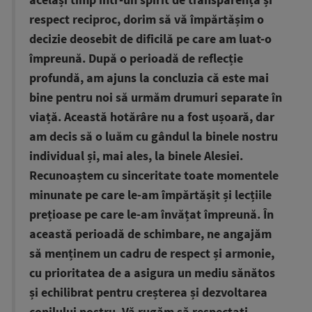
același timp într-un spirit de transparență și
respect reciproc, dorim să vă împărtășim o
decizie deosebit de dificilă pe care am luat-o
împreună. După o perioadă de reflecție
profundă, am ajuns la concluzia că este mai
bine pentru noi să urmăm drumuri separate în
viață. Această hotărâre nu a fost ușoară, dar
am decis să o luăm cu gândul la binele nostru
individual și, mai ales, la binele Alesiei.
Recunoaștem cu sinceritate toate momentele
minunate pe care le-am împărtășit și lecțiile
prețioase pe care le-am învățat împreună. În
această perioadă de schimbare, ne angajăm
să menținem un cadru de respect și armonie,
cu prioritatea de a asigura un mediu sănătos
și echilibrat pentru creșterea și dezvoltarea