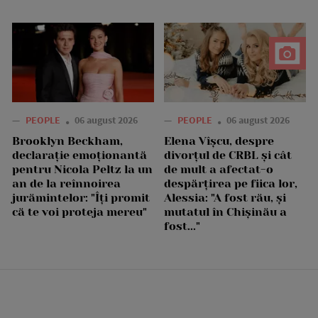
—
PEOPLE
06 august 2026
—
PEOPLE
06 august 2026
Brooklyn Beckham,
Elena Vîșcu, despre
declarație emoționantă
divorțul de CRBL și cât
pentru Nicola Peltz la un
de mult a afectat-o
an de la reînnoirea
despărțirea pe fiica lor,
jurămintelor: "Îți promit
Alessia: "A fost rău, și
că te voi proteja mereu"
mutatul în Chișinău a
fost..."