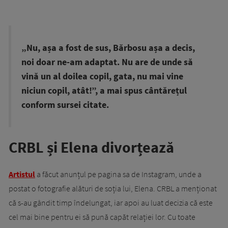
„Nu, așa a fost de sus, Bărbosu așa a decis,
noi doar ne-am adaptat. Nu are de unde să
vină un al doilea copil, gata, nu mai vine
niciun copil, atât!”, a mai spus cântărețul
conform sursei citate.
CRBL și Elena divorțează
Artistul
a făcut anunțul pe pagina sa de Instagram, unde a
postat o fotografie alături de soția lui, Elena. CRBL a menționat
că s-au gândit timp îndelungat, iar apoi au luat decizia că este
cel mai bine pentru ei să pună capăt relației lor. Cu toate