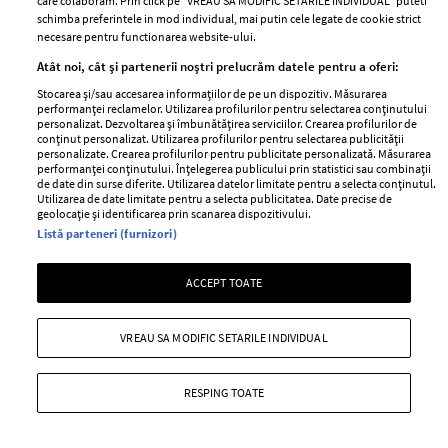
care colaboram. Prin click pe “VREAU SA MODIFIC SETARILE INDIVIDUAL” puteti
schimba preferintele in mod individual, mai putin cele legate de cookie strict
necesare pentru functionarea website-ului.
Atât noi, cât și partenerii noștri prelucrăm datele pentru a oferi:
Stocarea și/sau accesarea informațiilor de pe un dispozitiv. Măsurarea
performanței reclamelor. Utilizarea profilurilor pentru selectarea conținutului
Cele mai citite
personalizat. Dezvoltarea și îmbunătățirea serviciilor. Crearea profilurilor de
conținut personalizat. Utilizarea profilurilor pentru selectarea publicității
BEAUTY
BEAUTY TIPS
BE
personalizate. Crearea profilurilor pentru publicitate personalizată. Măsurarea
performanței conținutului. Înțelegerea publicului prin statistici sau combinații
țe
7 uleiuri care stimulează creșterea rapidă a
Ce
de date din surse diferite. Utilizarea datelor limitate pentru a selecta conținutul.
Utilizarea de date limitate pentru a selecta publicitatea. Date precise de
părului
de
geolocație și identificarea prin scanarea dispozitivului.
Listă parteneri (furnizori)
ACCEPT TOATE
VREAU SA MODIFIC SETARILE INDIVIDUAL
RESPING TOATE
ELLE Style Awards
Termeni si conditii
2024
Politica de