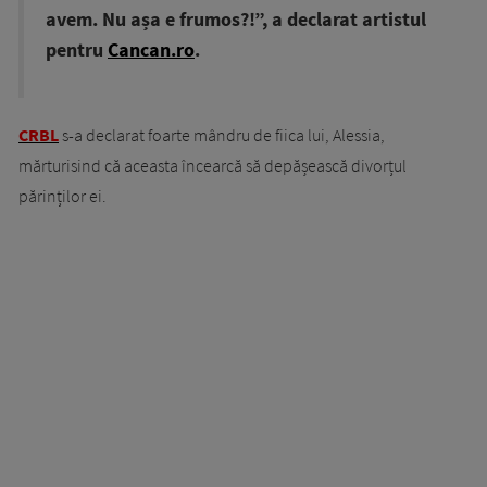
avem. Nu așa e frumos?!”, a declarat artistul
pentru
Cancan.ro
.
CRBL
s-a declarat foarte mândru de fiica lui, Alessia,
mărturisind că aceasta încearcă să depășească divorțul
părinților ei.