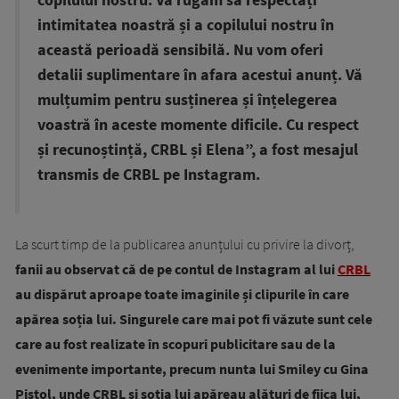
copilului nostru. Vă rugăm să respectați
intimitatea noastră și a copilului nostru în
această perioadă sensibilă. Nu vom oferi
detalii suplimentare în afara acestui anunț. Vă
mulțumim pentru susținerea și înțelegerea
voastră în aceste momente dificile. Cu respect
și recunoștință, CRBL și Elena”, a fost mesajul
transmis de CRBL pe Instagram.
La scurt timp de la publicarea anunțului cu privire la divorț,
fanii au observat că de pe contul de Instagram al lui
CRBL
au dispărut aproape toate imaginile și clipurile în care
apărea soția lui. Singurele care mai pot fi văzute sunt cele
care au fost realizate în scopuri publicitare sau de la
evenimente importante, precum nunta lui Smiley cu Gina
Pistol, unde CRBL și soția lui apăreau alături de fiica lui,