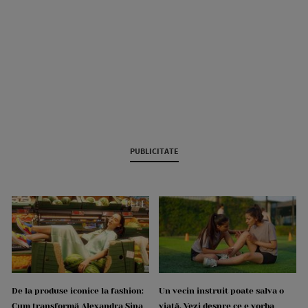
PUBLICITATE
De la produse iconice la fashion:
Un vecin instruit poate salva o
Cum transformă Alexandra Șipa
viață. Vezi despre ce e vorba