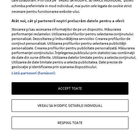
care colaboram. Prin click pe “VREAU SA MODIFIC SETARILE INDIVIDUAL” puteti
Bonnie Tyler, artista care a cucerit generații întregi cu
schimba preferintele in mod individual, mai putin cele legate de cookie strict
piese precum Total Eclipse of the Heart și Holding Out
necesare pentru functionarea website-ului.
for a Hero, a murit la vârsta de 75 de ani, după o
Atât noi, cât și partenerii noștri prelucrăm datele pentru a oferi:
perioadă în care s-a confruntat cu grave probleme de
Stocarea și/sau accesarea informațiilor de pe un dispozitiv. Măsurarea
sănătate.
performanței reclamelor. Utilizarea profilurilor pentru selectarea conținutului
personalizat. Dezvoltarea și îmbunătățirea serviciilor. Crearea profilurilor de
conținut personalizat. Utilizarea profilurilor pentru selectarea publicității
+ MAI MULTE
personalizate. Crearea profilurilor pentru publicitate personalizată. Măsurarea
performanței conținutului. Înțelegerea publicului prin statistici sau combinații
de date din surse diferite. Utilizarea datelor limitate pentru a selecta conținutul.
Utilizarea de date limitate pentru a selecta publicitatea. Date precise de
geolocație și identificarea prin scanarea dispozitivului.
Listă parteneri (furnizori)
MAI MULTE ARTICOLE
ACCEPT TOATE
VREAU SA MODIFIC SETARILE INDIVIDUAL
RESPING TOATE