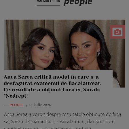
people
MAI MULTE DIN
Anca Serea critică modul în care s-a
desfășurat examenul de Bacalaureat.
Ce rezultate a obținut fiica ei, Sarah:
"Nedrept"
—
PEOPLE
09 iulie 2026
Anca Serea a vorbit despre rezultatele obținute de fiica
sa, Sarah, la examenul de Bacalaureat, dar și despre
condițiile în care s-au desfășurat probele.