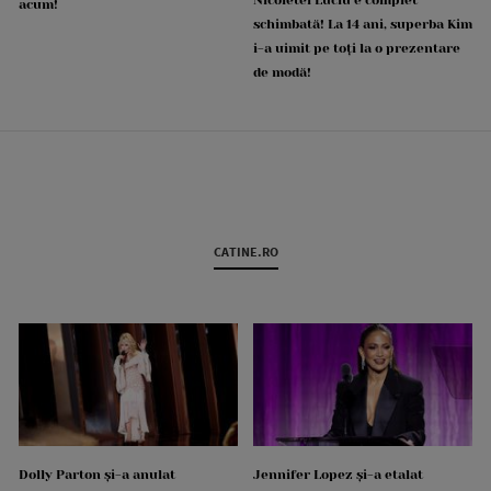
acum!
schimbată! La 14 ani, superba Kim
i-a uimit pe toți la o prezentare
de modă!
CATINE.RO
Dolly Parton și-a anulat
Jennifer Lopez și-a etalat