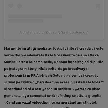
A post shared by Denise (@iamnotkatemoss)
Mai multe instituții media au fost păcălite să creadă că este
vorba despre adevărata Kate Moss înainte de a se afla că
Marine Serre a folosit o sosie, Ohnona împărtășind clipurile
pe Instagram Story. Nici actriței de pe Broadway și
profesionistă în PR Ah-Niyah Gold nu i-a venit să creadă,
scriind pe Twitter: „Deci doamna aceea nu este Kate Moss?”
și continuând că a fost „absolut strident”. „Arată ca niște
gemene…..”, a comentat un fan, în timp ce altul a glumit:
„Când am văzut videoclipul cu ea mergând am știut lol.