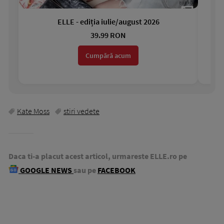
ELLE - ediția iulie/august 2026
Gar
39.99 RON
Cumpără acum
Kate Moss
stiri vedete
Daca ti-a placut acest articol, urmareste ELLE.ro pe
GOOGLE NEWS
sau pe
FACEBOOK