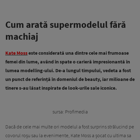
Cum arată supermodelul fără
machiaj
Kate Moss
este considerată una dintre cele mai frumoase
femei din lume, având în spate o carieră impresionantă în
lumea modelling-ului. De-a lungul timpului, vedeta a fost
un punct de referință în domeniul de beauty, iar milioane de
tinere s-au lăsat inspirate de look-urile sale iconice.
sursa: Profimedia
Dacă de cele mai multe ori modelul a fost surprins strălucind pe
covorul roșu sau la evenimente, Kate Moss a șocat cu ultima sa