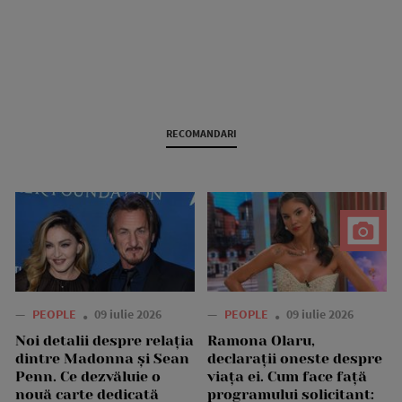
RECOMANDARI
—
PEOPLE
09 iulie 2026
—
PEOPLE
09 iulie 2026
Noi detalii despre relația
Ramona Olaru,
dintre Madonna și Sean
declarații oneste despre
Penn. Ce dezvăluie o
viața ei. Cum face față
nouă carte dedicată
programului solicitant: