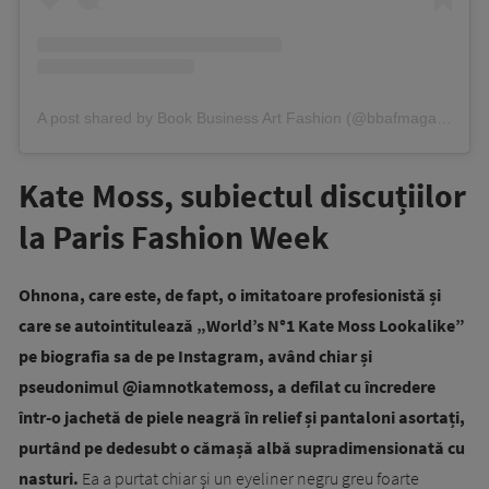
A post shared by Book Business Art Fashion (@bbafmagazine)
Kate Moss, subiectul discuțiilor
la Paris Fashion Week
Ohnona, care este, de fapt, o imitatoare profesionistă și
care se autointitulează „World’s N°1 Kate Moss Lookalike”
pe biografia sa de pe Instagram, având chiar și
pseudonimul @iamnotkatemoss, a defilat cu încredere
într-o jachetă de piele neagră în relief și pantaloni asortați,
purtând pe dedesubt o cămașă albă supradimensionată cu
nasturi.
Ea a purtat chiar și un eyeliner negru greu foarte