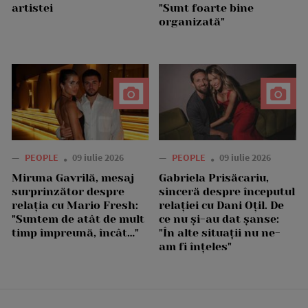
artistei
"Sunt foarte bine
organizată"
—
PEOPLE
09 iulie 2026
—
PEOPLE
09 iulie 2026
Miruna Gavrilă, mesaj
Gabriela Prisăcariu,
surprinzător despre
sinceră despre începutul
relația cu Mario Fresh:
relației cu Dani Oțil. De
"Suntem de atât de mult
ce nu și-au dat șanse:
timp împreună, încât…"
"În alte situații nu ne-
am fi înțeles"