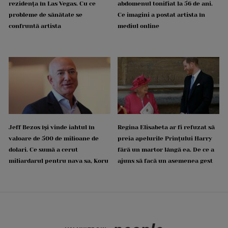
rezidența în Las Vegas. Cu ce
abdomenul tonifiat la 56 de ani.
probleme de sănătate se
Ce imagini a postat artista în
confruntă artista
mediul online
Jeff Bezos își vinde iahtul în
Regina Elisabeta ar fi refuzat să
valoare de 500 de milioane de
preia apelurile Prințului Harry
dolari. Ce sumă a cerut
fără un martor lângă ea. De ce a
miliardarul pentru nava sa, Koru
ajuns să facă un asemenea gest