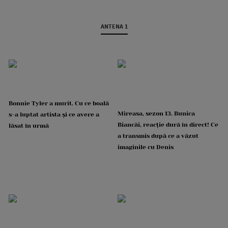
ANTENA 1
Bonnie Tyler a murit. Cu ce boală
Mireasa, sezon 13. Bunica
s-a luptat artista și ce avere a
Biancăi, reacție dură în direct! Ce
lăsat în urmă
a transmis după ce a văzut
imaginile cu Denis