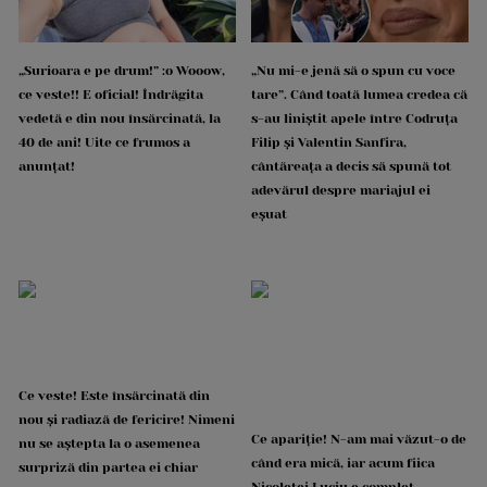
„Surioara e pe drum!” :o Wooow,
„Nu mi-e jenă să o spun cu voce
ce veste!! E oficial! Îndrăgita
tare”. Când toată lumea credea că
vedetă e din nou însărcinată, la
s-au liniștit apele între Codruța
40 de ani! Uite ce frumos a
Filip și Valentin Sanfira,
anunțat!
cântăreața a decis să spună tot
adevărul despre mariajul ei
eșuat
Ce veste! Este însărcinată din
nou și radiază de fericire! Nimeni
Ce apariție! N-am mai văzut-o de
nu se aștepta la o asemenea
când era mică, iar acum fiica
surpriză din partea ei chiar
Nicoletei Luciu e complet