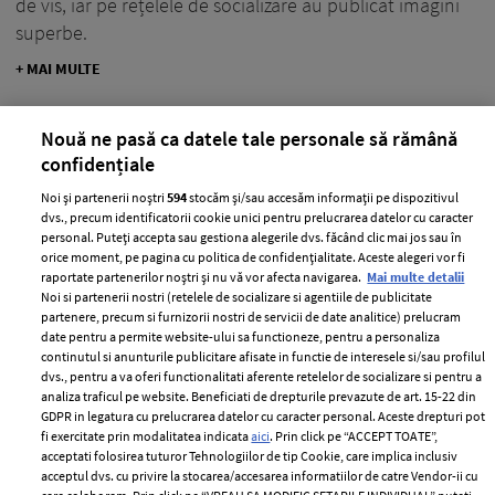
de vis, iar pe rețelele de socializare au publicat imagini
superbe.
+ MAI MULTE
Nouă ne pasă ca datele tale personale să rămână
confidențiale
Noi și partenerii noștri
594
stocăm și/sau accesăm informații pe dispozitivul
dvs., precum identificatorii cookie unici pentru prelucrarea datelor cu caracter
personal. Puteți accepta sau gestiona alegerile dvs. făcând clic mai jos sau în
orice moment, pe pagina cu politica de confidențialitate. Aceste alegeri vor fi
raportate partenerilor noștri și nu vă vor afecta navigarea.
Mai multe detalii
Noi si partenerii nostri (retelele de socializare si agentiile de publicitate
partenere, precum si furnizorii nostri de servicii de date analitice) prelucram
date pentru a permite website-ului sa functioneze, pentru a personaliza
continutul si anunturile publicitare afisate in functie de interesele si/sau profilul
dvs., pentru a va oferi functionalitati aferente retelelor de socializare si pentru a
analiza traficul pe website. Beneficiati de drepturile prevazute de art. 15-22 din
Bonnie Tyler a murit. Artista s-a stins
GDPR in legatura cu prelucrarea datelor cu caracter personal. Aceste drepturi pot
din viață la vârsta de 75 de ani
fi exercitate prin modalitatea indicata
aici
. Prin click pe “ACCEPT TOATE”,
acceptati folosirea tuturor Tehnologiilor de tip Cookie, care implica inclusiv
—
PEOPLE
09 iulie 2026
acceptul dvs. cu privire la stocarea/accesarea informatiilor de catre Vendor-ii cu