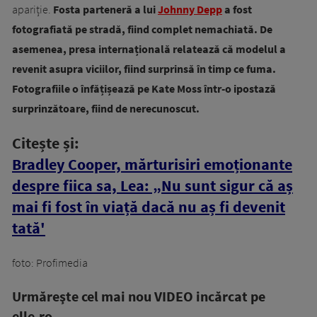
apariție.
Fosta parteneră a lui
Johnny Depp
a fost
fotografiată pe stradă, fiind complet nemachiată. De
asemenea, presa internațională relatează că modelul a
revenit asupra viciilor, fiind surprinsă în timp ce fuma.
Fotografiile o înfățișează pe Kate Moss într-o ipostază
surprinzătoare, fiind de nerecunoscut.
Citește și:
Bradley Cooper, mărturisiri emoționante
despre fiica sa, Lea: „Nu sunt sigur că aș
mai fi fost în viață dacă nu aș fi devenit
tată'
foto: Profimedia
Urmăreşte cel mai nou VIDEO incărcat pe
elle.ro