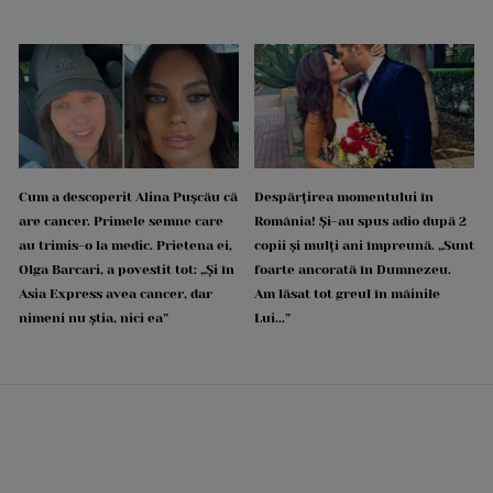
Cum a descoperit Alina Pușcău că
Despărțirea momentului în
are cancer. Primele semne care
România! Și-au spus adio după 2
au trimis-o la medic. Prietena ei,
copii și mulți ani împreună. „Sunt
Olga Barcari, a povestit tot: „Și în
foarte ancorată în Dumnezeu.
Asia Express avea cancer, dar
Am lăsat tot greul în mâinile
nimeni nu știa, nici ea”
Lui...”