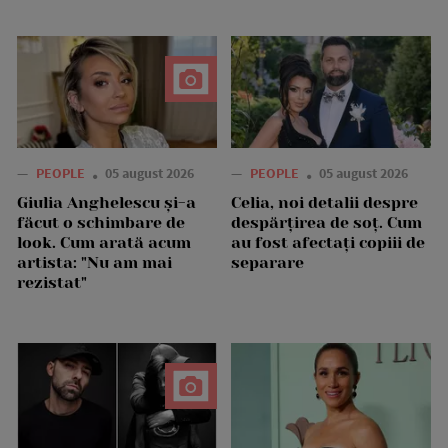
—
PEOPLE
05 august 2026
—
PEOPLE
05 august 2026
Giulia Anghelescu și-a
Celia, noi detalii despre
făcut o schimbare de
despărțirea de soț. Cum
look. Cum arată acum
au fost afectați copiii de
artista: "Nu am mai
separare
rezistat"