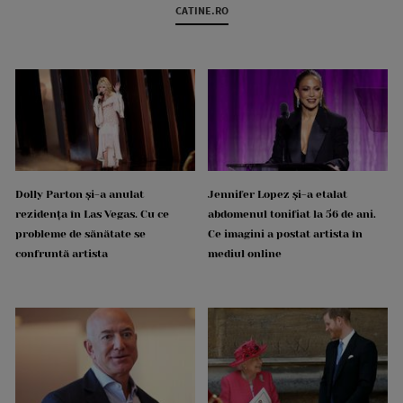
CATINE.RO
Dolly Parton și-a anulat
Jennifer Lopez și-a etalat
rezidența în Las Vegas. Cu ce
abdomenul tonifiat la 56 de ani.
probleme de sănătate se
Ce imagini a postat artista în
confruntă artista
mediul online