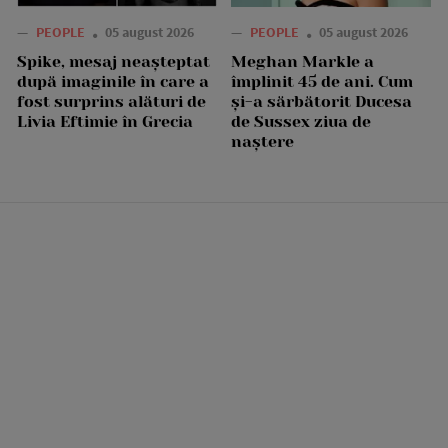
—
PEOPLE
05 august 2026
—
PEOPLE
05 august 2026
Spike, mesaj neașteptat
Meghan Markle a
după imaginile în care a
împlinit 45 de ani. Cum
fost surprins alături de
și-a sărbătorit Ducesa
Livia Eftimie în Grecia
de Sussex ziua de
naștere