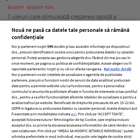
BEAUTY
BEAUTY TIPS
BE
țe
7 uleiuri care stimulează creșterea rapidă a
Ce
părului
de
Nouă ne pasă ca datele tale personale să rămână
confidențiale
Noi și partenerii noștri
594
stocăm și/sau accesăm informații pe dispozitivul
dvs., precum identificatorii cookie unici pentru prelucrarea datelor cu caracter
personal. Puteți accepta sau gestiona alegerile dvs. făcând clic mai jos sau în
orice moment, pe pagina cu politica de confidențialitate. Aceste alegeri vor fi
raportate partenerilor noștri și nu vă vor afecta navigarea.
Mai multe detalii
Noi si partenerii nostri (retelele de socializare si agentiile de publicitate
partenere, precum si furnizorii nostri de servicii de date analitice) prelucram
ELLE Style Awards
Termeni si conditii
date pentru a permite website-ului sa functioneze, pentru a personaliza
2024
continutul si anunturile publicitare afisate in functie de interesele si/sau profilul
Politica de
dvs., pentru a va oferi functionalitati aferente retelelor de socializare si pentru a
Despre ELLE
confidențialitate
analiza traficul pe website. Beneficiati de drepturile prevazute de art. 15-22 din
Romania
GDPR in legatura cu prelucrarea datelor cu caracter personal. Aceste drepturi pot
Politica de cookies
fi exercitate prin modalitatea indicata
aici
. Prin click pe “ACCEPT TOATE”,
Contact
Publicitate
acceptati folosirea tuturor Tehnologiilor de tip Cookie, care implica inclusiv
acceptul dvs. cu privire la stocarea/accesarea informatiilor de catre Vendor-ii cu
Abonamente
care colaboram. Prin click pe “VREAU SA MODIFIC SETARILE INDIVIDUAL” puteti
schimba preferintele in mod individual, mai putin cele legate de cookie strict