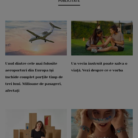
PUBLICITATE
Unul dintre cele mai folosite
Un vecin instruit poate salva o
aeroporturi din Europa își
viață. Vezi despre ce e vorba
închide complet porțile timp de
trei luni. Milioane de pasageri,
afectați