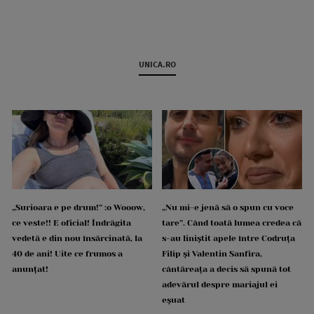
UNICA.RO
„Surioara e pe drum!” :o Wooow,
„Nu mi-e jenă să o spun cu voce
ce veste!! E oficial! Îndrăgita
tare”. Când toată lumea credea că
vedetă e din nou însărcinată, la
s-au liniștit apele între Codruța
40 de ani! Uite ce frumos a
Filip și Valentin Sanfira,
anunțat!
cântăreața a decis să spună tot
adevărul despre mariajul ei
eșuat