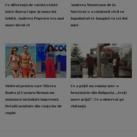
Ce diferență de vârstă există
Andreea Munteanu de la
între Rareș Cojoc și noua lui
Survivor s-a căsătorit civil cu
iubită. Andreea Popescu era mai
logodnicul ei. Imagini cu cei doi
mare decât el
miri
Motivul pentru care Mircea
Ce a pățit un român într-o
Badea și Carmen Brumă nu
benzinărie din Bulgaria: „Aveți
mănâncă niciodată împreună.
mare grijă!”. Ce a observat pe
Detalii neștiute din viața lor de
chitanță
cuplu