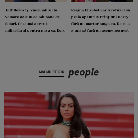
Jeff Bezos își vinde iahtul în
Regina Elisabeta ar fi refuzat să
valoare de 500 de milioane de
preia apelurile Prințului Harry
dolari. Ce sumă a cerut
fără un martor lângă ea. De ce a
miliardarul pentru nava sa, Koru
ajuns să facă un asemenea gest
people
MAI MULTE DIN