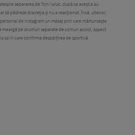
 despre separarea de Toni Iuruc, după ce aceștia au
al să păstreze discreția și nu a reacționat. Însă, ulterior,
l personal de Instagram un mesaj prin care mărturisește
s să meargă pe drumuri separate de comun acord, aspect
ția sa în care confirma despărțirea de sportivă.