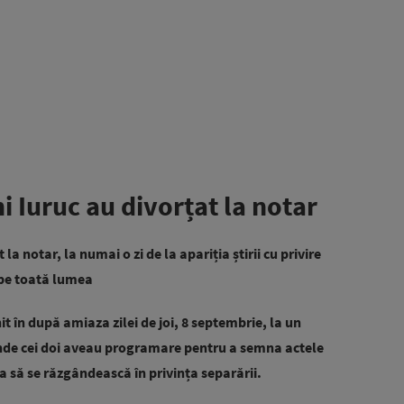
 Iuruc au divorțat la notar
 la notar, la numai o zi de la apariția știrii cu privire
s pe toată lumea
nit în după amiaza zilei de joi, 8 septembrie, la un
unde cei doi aveau programare pentru a semna actele
 ca să se răzgândească în privința separării.