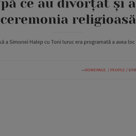
pă ce au divorțat și 
ceremonia religioasă
să a Simonei Halep cu Toni Iuruc era programată a avea loc
—
HOMEPAGE
/
PEOPLE
/
STI