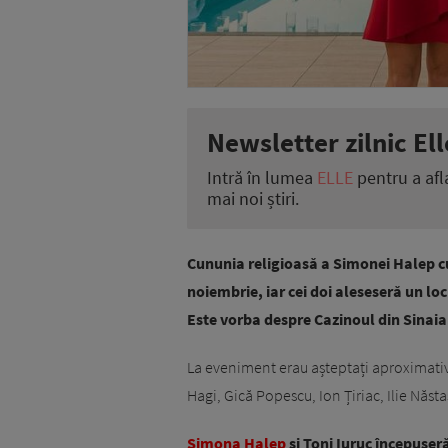
Newsletter zilnic Ell
Intră în lumea
ELLE
pentru a afl
mai noi știri.
Cununia religioasă a Simonei Halep c
noiembrie, iar cei doi aleseseră un lo
Este vorba despre Cazinoul din Sinaia
La eveniment erau așteptați aproximativ
Hagi, Gică Popescu, Ion Țiriac, Ilie Năst
Simona Halep
și Toni Iuruc începuser