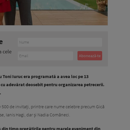
e
a cele
u Toni Iuruc era programată a avea loc pe 13
c cu adevărat deosebit pentru organizarea petrecerii.
.
 500 de invitați, printre care nume celebre precum Gică
ase, Ianis Hagi, dar și Nadia Comăneci.
ă din timp pregătirile pentru marele eveniment din