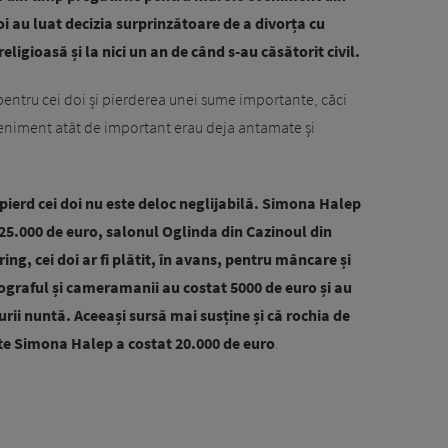
doi au luat decizia surprinzătoare de a divorța cu
ligioasă și la nici un an de când s-au căsătorit civil.
entru cei doi și pierderea unei sume importante, căci
veniment atât de important erau deja antamate și
pierd cei doi nu este deloc neglijabilă. Simona Halep
u 25.000 de euro, salonul Oglinda din Cazinoul din
ing, cei doi ar fi plătit, în avans, pentru mâncare și
graful și cameramanii au costat 5000 de euro și au
rii nuntă. Aceeași sursă mai susține și că rochia de
arte Simona Halep a costat 20.000 de euro
.