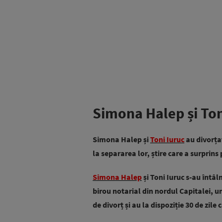
Simona Halep și Toni
Simona Halep și
Toni Iuruc
au divorțat
la separarea lor, știre care a surprin
Simona Halep
și Toni Iuruc s-au întâl
birou notarial din nordul Capitalei, 
de divorț și au la dispoziție 30 de zile