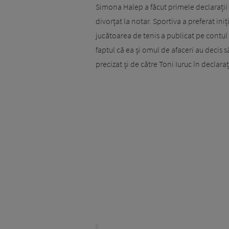
Simona Halep a făcut primele declarații
divorțat la notar. Sportiva a preferat iniți
jucătoarea de tenis a publicat pe contu
faptul că ea și omul de afaceri au deci
precizat și de către Toni Iuruc în declara