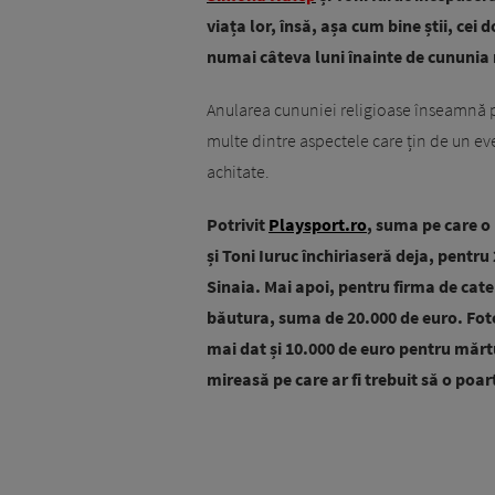
viața lor, însă, așa cum bine știi, cei 
numai câteva luni înainte de cununia re
Anularea cununiei religioase înseamnă p
multe dintre aspectele care țin de un e
achitate.
Potrivit
Playsport.ro
, suma pe care o 
și Toni Iuruc închiriaseră deja, pentr
Sinaia. Mai apoi, pentru firma de cater
băutura, suma de 20.000 de euro. Foto
mai dat și 10.000 de euro pentru mărtu
mireasă pe care ar fi trebuit să o po