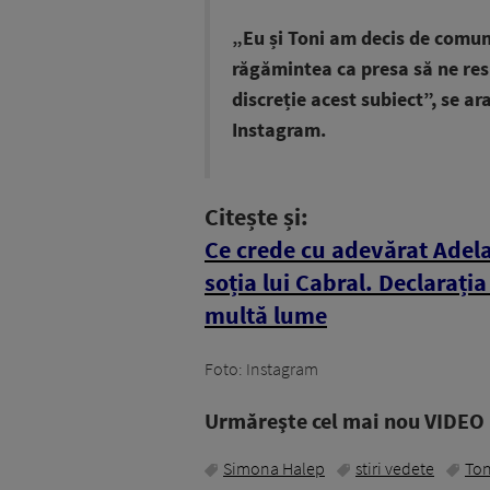
„Eu și Toni am decis de comu
răgămintea ca presa să ne resp
discreție acest subiect”, se a
Instagram.
Citește și:
Ce crede cu adevărat Adel
soția lui Cabral. Declarați
multă lume
Foto: Instagram
Urmăreşte cel mai nou VIDEO i
Simona Halep
stiri vedete
Ton