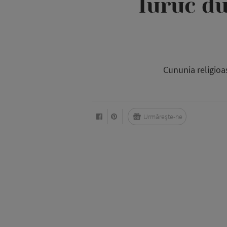
Iuruc du
Cununia religioa
Urmărește-ne