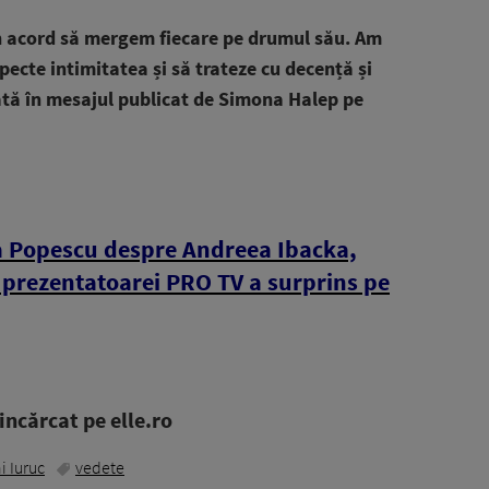
n acord să mergem fiecare pe drumul său. Am
ecte intimitatea și să trateze cu decență și
rată în mesajul publicat de Simona Halep pe
a Popescu despre Andreea Ibacka,
a prezentatoarei PRO TV a surprins pe
ncărcat pe elle.ro
i Iuruc
vedete