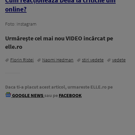
Cum reacționează Delia la criticile din
online?
Foto: Instagram
Urmăreşte cel mai nou VIDEO incărcat pe
elle.ro
Florin Ristei
Naomi Hedman
stiri vedete
vedete
Daca ti-a placut acest articol, urmareste ELLE.ro pe
GOOGLE NEWS
sau pe
FACEBOOK