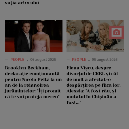
soția actorului
—
PEOPLE
06 august 2026
—
PEOPLE
06 august 2026
Brooklyn Beckham,
Elena Vîșcu, despre
declarație emoționantă
divorțul de CRBL și cât
pentru Nicola Peltz la un
de mult a afectat-o
an de la reînnoirea
despărțirea pe fiica lor,
jurămintelor: "Îți promit
Alessia: "A fost rău, și
că te voi proteja mereu"
mutatul în Chișinău a
fost..."