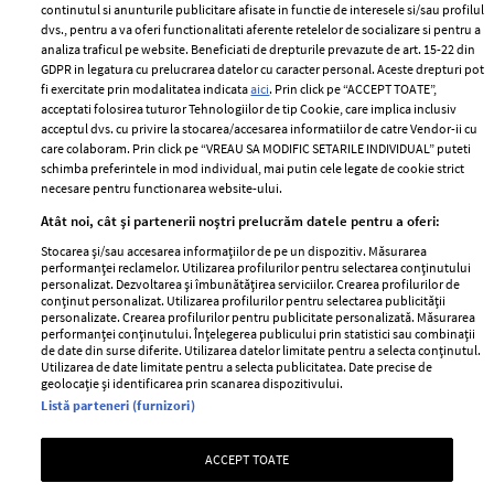
2024
continutul si anunturile publicitare afisate in functie de interesele si/sau profilul
Politica de
dvs., pentru a va oferi functionalitati aferente retelelor de socializare si pentru a
Despre ELLE
confidențialitate
analiza traficul pe website. Beneficiati de drepturile prevazute de art. 15-22 din
Romania
GDPR in legatura cu prelucrarea datelor cu caracter personal. Aceste drepturi pot
Politica de cookies
fi exercitate prin modalitatea indicata
aici
. Prin click pe “ACCEPT TOATE”,
Contact
Publicitate
acceptati folosirea tuturor Tehnologiilor de tip Cookie, care implica inclusiv
acceptul dvs. cu privire la stocarea/accesarea informatiilor de catre Vendor-ii cu
Abonamente
care colaboram. Prin click pe “VREAU SA MODIFIC SETARILE INDIVIDUAL” puteti
schimba preferintele in mod individual, mai putin cele legate de cookie strict
necesare pentru functionarea website-ului.
Stiri
Libertatea pentru
Atât noi, cât și partenerii noștri prelucrăm datele pentru a oferi:
femei
GSP
Stocarea și/sau accesarea informațiilor de pe un dispozitiv. Măsurarea
Viva
performanței reclamelor. Utilizarea profilurilor pentru selectarea conținutului
Unica
personalizat. Dezvoltarea și îmbunătățirea serviciilor. Crearea profilurilor de
Avantaje
conținut personalizat. Utilizarea profilurilor pentru selectarea publicității
Baby
personalizate. Crearea profilurilor pentru publicitate personalizată. Măsurarea
Retete practice
performanței conținutului. Înțelegerea publicului prin statistici sau combinații
Retete
de date din surse diferite. Utilizarea datelor limitate pentru a selecta conținutul.
Utilizarea de date limitate pentru a selecta publicitatea. Date precise de
geolocație și identificarea prin scanarea dispozitivului.
Pariază responsabil! Decizia ONJN nr. 821/25.09.2025.
Listă parteneri (furnizori)
Jocurile de noroc sunt interzise minorilor.
ACCEPT TOATE