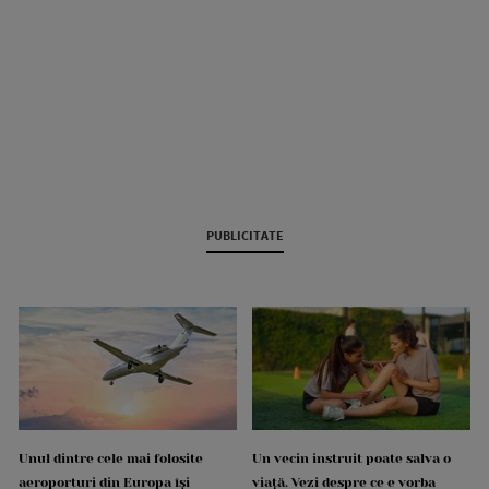
PUBLICITATE
Unul dintre cele mai folosite
Un vecin instruit poate salva o
aeroporturi din Europa își
viață. Vezi despre ce e vorba