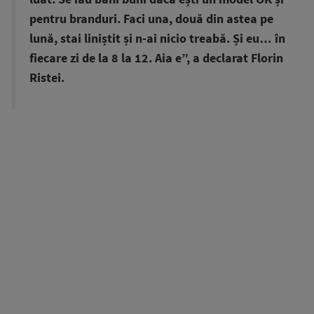
pentru branduri. Faci una, două din astea pe
lună, stai liniștit și n-ai nicio treabă. Și eu… în
fiecare zi de la 8 la 12. Aia e”, a declarat Florin
Ristei.