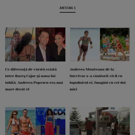
ANTENA 1
Ce diferență de vârstă există
Andreea Munteanu de la
între Rareș Cojoc și noua lui
Survivor s-a căsătorit civil cu
iubită. Andreea Popescu era mai
logodnicul ei. Imagini cu cei doi
mare decât el
miri