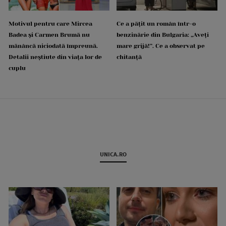
Motivul pentru care Mircea
Ce a pățit un român într-o
Badea și Carmen Brumă nu
benzinărie din Bulgaria: „Aveți
mănâncă niciodată împreună.
mare grijă!”. Ce a observat pe
Detalii neștiute din viața lor de
chitanță
cuplu
UNICA.RO