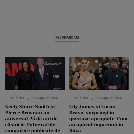
RECOMANDARI
—
PEOPLE
06 august 2026
—
PEOPLE
06 august 2026
Keely Shaye Smith și
Lily James și Lucas
Pierce Brosnan au
Bravo, surprinși în
aniversat 25 de ani de
ipostaze apropiate. Cum
căsnicie. Fotografiile
au apărut împreună în
romantice publicate de
Ibiza