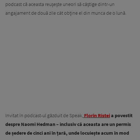
podcast că aceasta reușește uneori să câștige dintr-un
angajament de două zile cât obține el din munca de o lună.
Invitat în podcast-ul găzduit de Speak,
Florin Ristei
a povestit
despre Naomi Hedman – inclusiv că aceasta are un permis
de ședere de cinci ani în țară, unde locuiește acum în mod