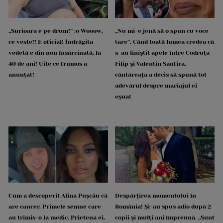
„Surioara e pe drum!” :o Wooow,
„Nu mi-e jenă să o spun cu voce
ce veste!! E oficial! Îndrăgita
tare”. Când toată lumea credea că
vedetă e din nou însărcinată, la
s-au liniștit apele între Codruța
40 de ani! Uite ce frumos a
Filip și Valentin Sanfira,
anunțat!
cântăreața a decis să spună tot
adevărul despre mariajul ei
eșuat
Cum a descoperit Alina Pușcău că
Despărțirea momentului în
are cancer. Primele semne care
România! Și-au spus adio după 2
au trimis-o la medic. Prietena ei,
copii și mulți ani împreună. „Sunt