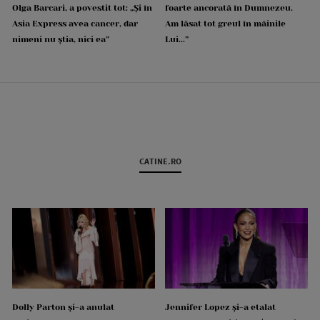
Olga Barcari, a povestit tot: „Și în
foarte ancorată în Dumnezeu.
Asia Express avea cancer, dar
Am lăsat tot greul în mâinile
nimeni nu știa, nici ea”
Lui...”
CATINE.RO
Dolly Parton și-a anulat
Jennifer Lopez și-a etalat