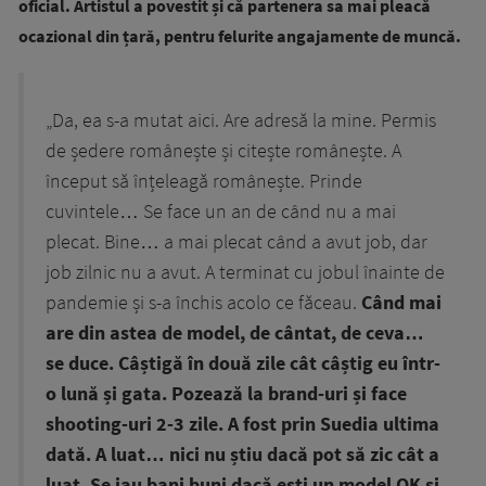
oficial. Artistul a povestit și că partenera sa mai pleacă
ocazional din țară, pentru felurite angajamente de muncă.
„Da, ea s-a mutat aici. Are adresă la mine. Permis
de ședere românește și citește românește. A
început să înțeleagă românește. Prinde
cuvintele… Se face un an de când nu a mai
plecat. Bine… a mai plecat când a avut job, dar
job zilnic nu a avut. A terminat cu jobul înainte de
pandemie și s-a închis acolo ce făceau.
Când mai
are din astea de model, de cântat, de ceva…
se duce. Câștigă în două zile cât câștig eu într-
o lună și gata. Pozează la brand-uri și face
shooting-uri 2-3 zile. A fost prin Suedia ultima
dată. A luat… nici nu știu dacă pot să zic cât a
luat. Se iau bani buni dacă ești un model OK și