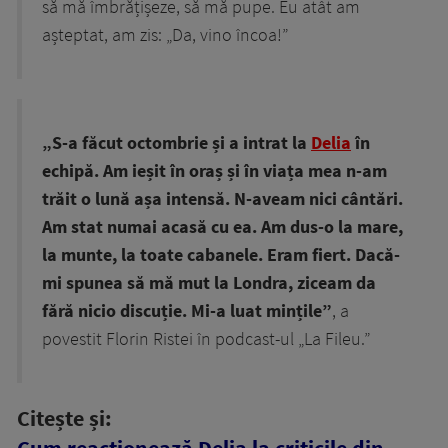
să mă îmbrățișeze, să mă pupe. Eu atât am
așteptat, am zis: „Da, vino încoa!”
„S-a făcut octombrie și a intrat la
Delia
în
echipă. Am ieșit în oraș și în viața mea n-am
trăit o lună așa intensă. N-aveam nici cântări.
Am stat numai acasă cu ea. Am dus-o la mare,
la munte, la toate cabanele. Eram fiert. Dacă-
mi spunea să mă mut la Londra, ziceam da
fără nicio discuție. Mi-a luat mințile”
, a
povestit Florin Ristei în podcast-ul „La Fileu.”
Citește și: