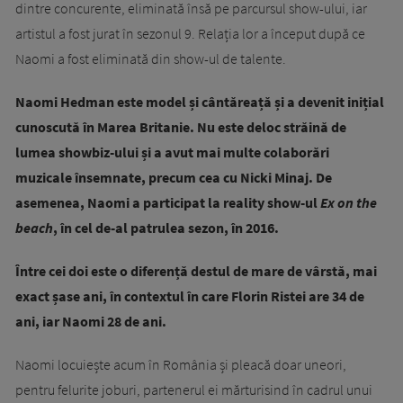
dintre concurente, eliminată însă pe parcursul show-ului, iar
artistul a fost jurat în sezonul 9. Relația lor a început după ce
Naomi a fost eliminată din show-ul de talente.
Naomi Hedman este model și cântăreață și a devenit inițial
cunoscută în Marea Britanie. Nu este deloc străină de
lumea showbiz-ului și a avut mai multe colaborări
muzicale însemnate, precum cea cu Nicki Minaj. De
asemenea, Naomi a participat la reality show-ul
Ex on the
beach
, în cel de-al patrulea sezon, în 2016.
Între cei doi este o diferență destul de mare de vârstă, mai
exact șase ani, în contextul în care Florin Ristei are 34 de
ani, iar Naomi 28 de ani.
Naomi locuiește acum în România și pleacă doar uneori,
pentru felurite joburi, partenerul ei mărturisind în cadrul unui