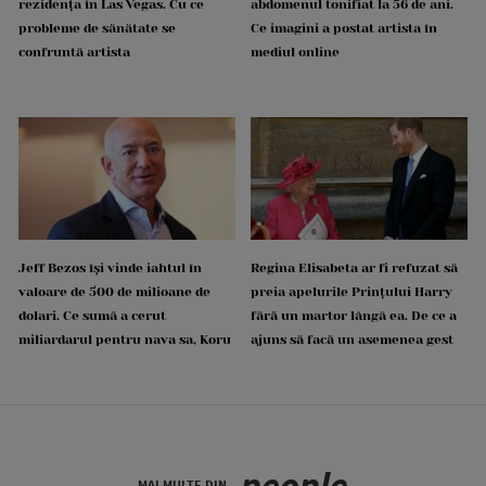
rezidența în Las Vegas. Cu ce
abdomenul tonifiat la 56 de ani.
probleme de sănătate se
Ce imagini a postat artista în
confruntă artista
mediul online
Jeff Bezos își vinde iahtul în
Regina Elisabeta ar fi refuzat să
valoare de 500 de milioane de
preia apelurile Prințului Harry
dolari. Ce sumă a cerut
fără un martor lângă ea. De ce a
miliardarul pentru nava sa, Koru
ajuns să facă un asemenea gest
people
MAI MULTE DIN