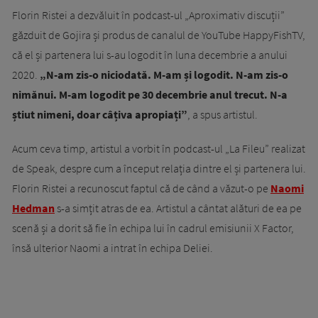
Florin Ristei a dezvăluit în podcast-ul „Aproximativ discuții”
găzduit de Gojira și produs de canalul de YouTube HappyFishTV,
că el și partenera lui s-au logodit în luna decembrie a anului
2020.
„N-am zis-o niciodată. M-am și logodit. N-am zis-o
nimănui. M-am logodit pe 30 decembrie anul trecut. N-a
știut nimeni, doar câțiva apropiați”
, a spus artistul.
Acum ceva timp, artistul a vorbit în podcast-ul „La Fileu” realizat
de Speak, despre cum a început relația dintre el și partenera lui.
Florin Ristei a recunoscut faptul că de când a văzut-o pe
Naomi
Hedman
s-a simțit atras de ea. Artistul a cântat alături de ea pe
scenă și a dorit să fie în echipa lui în cadrul emisiunii X Factor,
însă ulterior Naomi a intrat în echipa Deliei.