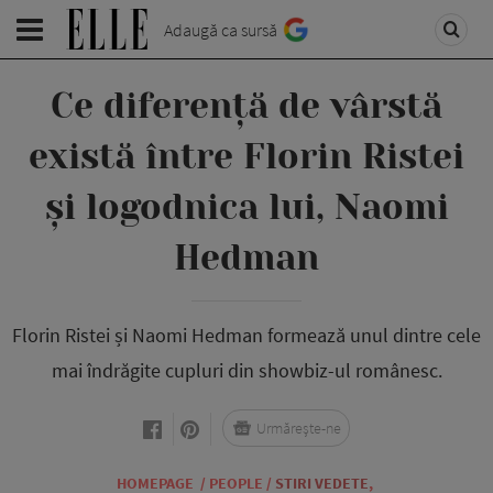
Adaugă ca sursă
Ce diferență de vârstă
există între Florin Ristei
și logodnica lui, Naomi
Hedman
Florin Ristei și Naomi Hedman formează unul dintre cele
mai îndrăgite cupluri din showbiz-ul românesc.
Urmărește-ne
HOMEPAGE
/
PEOPLE
/
STIRI VEDETE
,