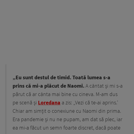
„Eu sunt destul de timid. Toată lumea s-a
prins că mi-a plăcut de Naomi.
A cântat și mi s-a
părut că ar cânta mai bine cu cineva. M-am dus
pe scenă și
Loredana
a zis: „Vezi că te-ai aprins.'
Chiar am simțit o conexiune cu Naomi din prima.
Era pandemie și nu ne pupam, am dat să plec, iar
ea mi-a făcut un semn foarte discret, dacă poate