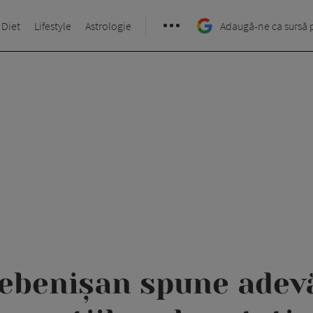
 Diet
Lifestyle
Astrologie
Adaugă-ne ca sursă 
ebenișan spune adevă