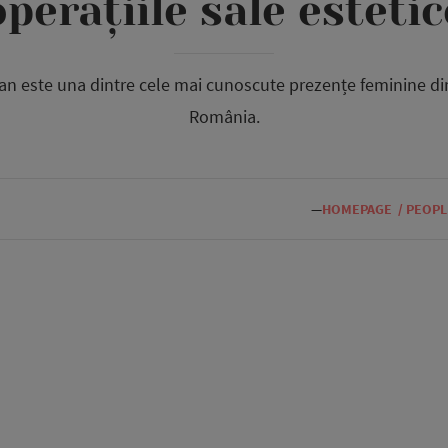
operațiile sale estetic
n este una dintre cele mai cunoscute prezențe feminine din
România.
—
HOMEPAGE
/
PEOPL