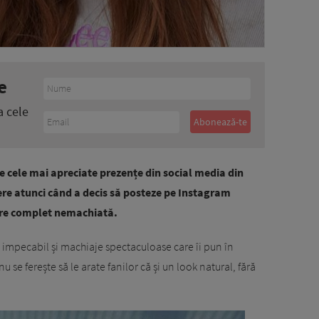
e
a cele
 cele mai apreciate prezențe din social media din
dere atunci când a decis să posteze pe Instagram
are complet nemachiată.
e impecabil și machiaje spectaculoase care îi pun în
se ferește să le arate fanilor că și un look natural, fără