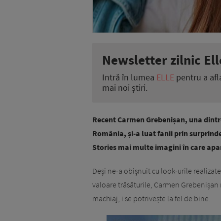
Newsletter zilnic Ell
Intră în lumea
ELLE
pentru a afl
mai noi știri.
Recent Carmen Grebenișan, una dintre
România, și-a luat fanii prin surprin
Stories mai multe imagini în care ap
Deși ne-a obișnuit cu look-urile realizat
valoare trăsăturile, Carmen Grebenișan nu 
machiaj, i se potrivește la fel de bine.