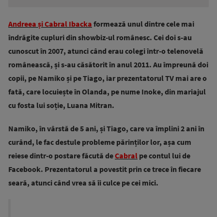
Andreea și Cabral Ibacka
formează unul dintre cele mai
îndrăgite cupluri din showbiz-ul românesc. Cei doi s-au
cunoscut în 2007, atunci când erau colegi într-o telenovelă
românească, și s-au căsătorit în anul 2011. Au împreună doi
copii, pe Namiko și pe Tiago, iar prezentatorul TV mai are o
fată, care locuiește în Olanda, pe nume Inoke, din mariajul
cu fosta lui soție, Luana Mitran.
Namiko, în vârstă de 5 ani, și Tiago, care va împlini 2 ani în
curând, le fac destule probleme părinților lor, așa cum
reiese dintr-o postare făcută de
Cabral
pe contul lui de
Facebook. Prezentatorul a povestit prin ce trece în fiecare
seară, atunci când vrea să îi culce pe cei mici.