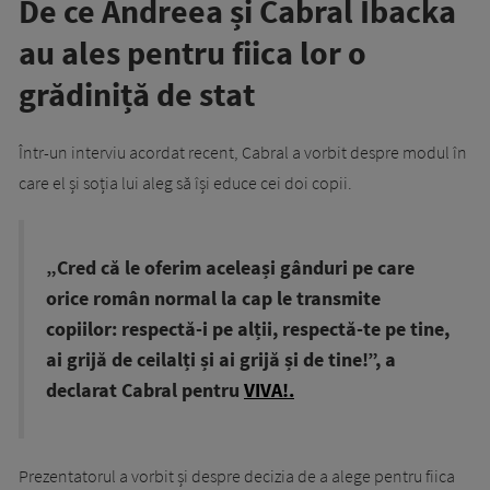
De ce Andreea și Cabral Ibacka
au ales pentru fiica lor o
grădiniță de stat
Într-un interviu acordat recent, Cabral a vorbit despre modul în
care el și soția lui aleg să își educe cei doi copii.
„Cred că le oferim aceleași gânduri pe care
orice român normal la cap le transmite
copiilor: respectă-i pe alții, respectă-te pe tine,
ai grijă de ceilalți și ai grijă și de tine!”, a
declarat Cabral pentru
VIVA!.
Prezentatorul a vorbit și despre decizia de a alege pentru fiica