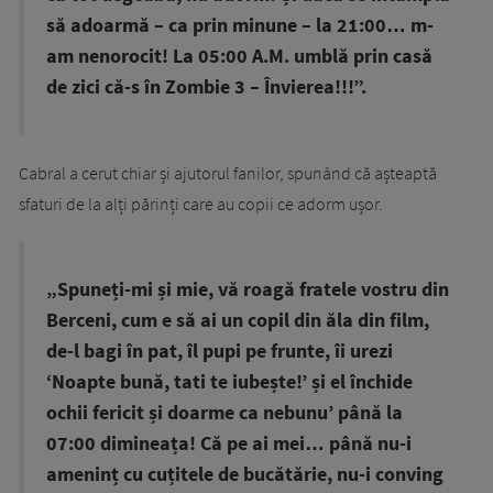
să adoarmă – ca prin minune – la 21:00… m-
am nenorocit! La 05:00 A.M. umblă prin casă
de zici că-s în Zombie 3 – Învierea!!!”.
Cabral a cerut chiar și ajutorul fanilor, spunând că așteaptă
sfaturi de la alți părinți care au copii ce adorm ușor.
„Spuneți-mi și mie, vă roagă fratele vostru din
Berceni, cum e să ai un copil din ăla din film,
de-l bagi în pat, îl pupi pe frunte, îi urezi
‘Noapte bună, tati te iubește!’ și el închide
ochii fericit și doarme ca nebunu’ până la
07:00 dimineața! Că pe ai mei… până nu-i
ameninț cu cuțitele de bucătărie, nu-i conving