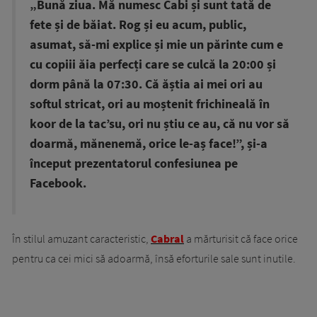
„Bună ziua. Mă numesc Cabi și sunt tată de
fete și de băiat. Rog și eu acum, public,
asumat, să-mi explice și mie un părinte cum e
cu copiii ăia perfecți care se culcă la 20:00 și
dorm până la 07:30. Că ăștia ai mei ori au
softul stricat, ori au moștenit frichineală în
koor de la tac’su, ori nu știu ce au, că nu vor să
doarmă, mănenemă, orice le-aș face!”, și-a
început prezentatorul confesiunea pe
Facebook.
În stilul amuzant caracteristic,
Cabral
a mărturisit că face orice
pentru ca cei mici să adoarmă, însă eforturile sale sunt inutile.