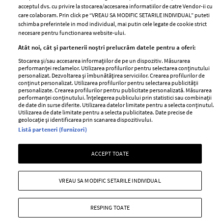
acceptul dvs. cu privire la stocarea/accesarea informatiilor de catre Vendor-ii cu
Abonamente
care colaboram. Prin click pe “VREAU SA MODIFIC SETARILE INDIVIDUAL” puteti
schimba preferintele in mod individual, mai putin cele legate de cookie strict
necesare pentru functionarea website-ului.
Stiri
Libertatea pentru
Atât noi, cât și partenerii noștri prelucrăm datele pentru a oferi:
femei
GSP
Stocarea și/sau accesarea informațiilor de pe un dispozitiv. Măsurarea
Viva
performanței reclamelor. Utilizarea profilurilor pentru selectarea conținutului
Unica
personalizat. Dezvoltarea și îmbunătățirea serviciilor. Crearea profilurilor de
Avantaje
conținut personalizat. Utilizarea profilurilor pentru selectarea publicității
Baby
personalizate. Crearea profilurilor pentru publicitate personalizată. Măsurarea
Retete practice
performanței conținutului. Înțelegerea publicului prin statistici sau combinații
Retete
de date din surse diferite. Utilizarea datelor limitate pentru a selecta conținutul.
Utilizarea de date limitate pentru a selecta publicitatea. Date precise de
geolocație și identificarea prin scanarea dispozitivului.
Pariază responsabil! Decizia ONJN nr. 821/25.09.2025.
Listă parteneri (furnizori)
Jocurile de noroc sunt interzise minorilor.
ACCEPT TOATE
Copyright © 2026 Ringier Romania SRL
VREAU SA MODIFIC SETARILE INDIVIDUAL
RESPING TOATE