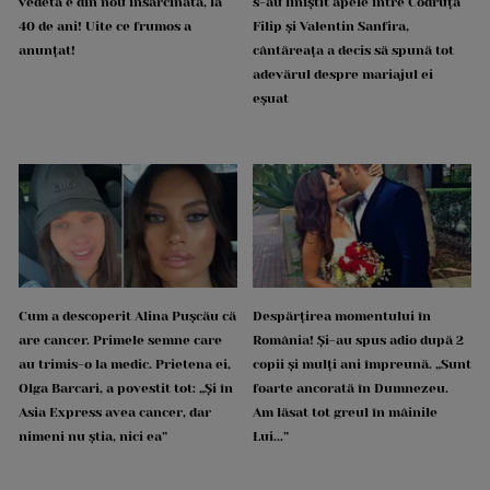
vedetă e din nou însărcinată, la
s-au liniștit apele între Codruța
40 de ani! Uite ce frumos a
Filip și Valentin Sanfira,
anunțat!
cântăreața a decis să spună tot
adevărul despre mariajul ei
eșuat
Cum a descoperit Alina Pușcău că
Despărțirea momentului în
are cancer. Primele semne care
România! Și-au spus adio după 2
au trimis-o la medic. Prietena ei,
copii și mulți ani împreună. „Sunt
Olga Barcari, a povestit tot: „Și în
foarte ancorată în Dumnezeu.
Asia Express avea cancer, dar
Am lăsat tot greul în mâinile
nimeni nu știa, nici ea”
Lui...”