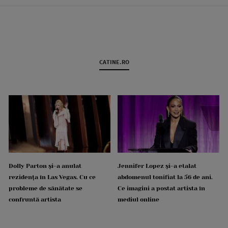
CATINE.RO
Dolly Parton și-a anulat
Jennifer Lopez și-a etalat
rezidența în Las Vegas. Cu ce
abdomenul tonifiat la 56 de ani.
probleme de sănătate se
Ce imagini a postat artista în
confruntă artista
mediul online