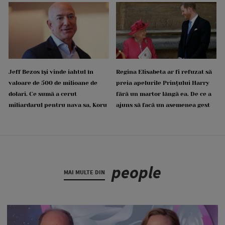
Jeff Bezos își vinde iahtul în
Regina Elisabeta ar fi refuzat să
valoare de 500 de milioane de
preia apelurile Prințului Harry
dolari. Ce sumă a cerut
fără un martor lângă ea. De ce a
miliardarul pentru nava sa, Koru
ajuns să facă un asemenea gest
people
MAI MULTE DIN