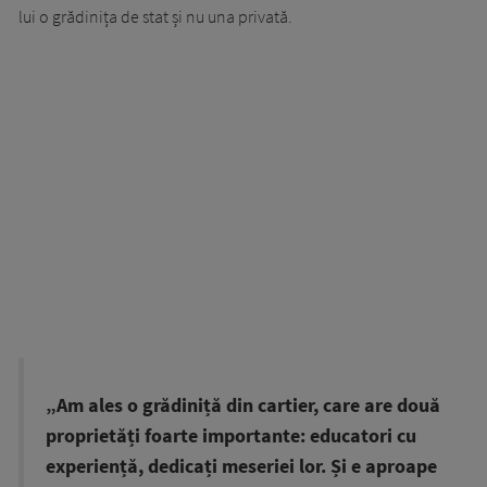
lui o grădinița de stat și nu una privată.
„Am ales o grădiniță din cartier, care are două
proprietăți foarte importante: educatori cu
experiență, dedicați meseriei lor. Și e aproape