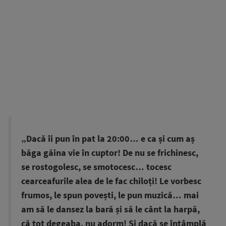
„Dacă îi pun în pat la 20:00… e ca și cum aș
băga găina vie în cuptor! De nu se frichinesc,
se rostogolesc, se smotocesc… tocesc
cearceafurile alea de le fac chiloți! Le vorbesc
frumos, le spun povești, le pun muzică… mai
am să le dansez la bară și să le cânt la harpă,
că tot degeaba, nu adorm! Și dacă se întâmplă