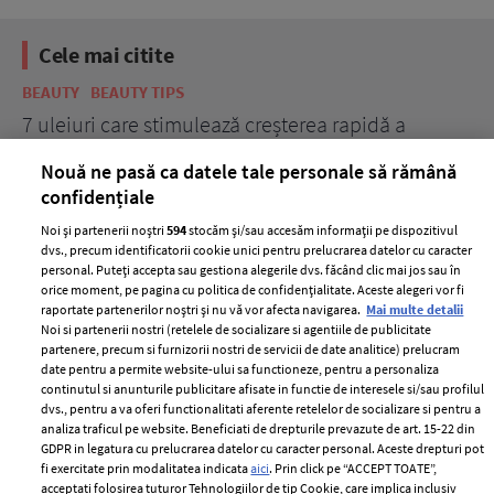
Cele mai citite
BEAUTY
BEAUTY TIPS
BE
țe
7 uleiuri care stimulează creșterea rapidă a
Ce
părului
de
Nouă ne pasă ca datele tale personale să rămână
confidențiale
Noi și partenerii noștri
594
stocăm și/sau accesăm informații pe dispozitivul
dvs., precum identificatorii cookie unici pentru prelucrarea datelor cu caracter
personal. Puteți accepta sau gestiona alegerile dvs. făcând clic mai jos sau în
orice moment, pe pagina cu politica de confidențialitate. Aceste alegeri vor fi
raportate partenerilor noștri și nu vă vor afecta navigarea.
Mai multe detalii
Noi si partenerii nostri (retelele de socializare si agentiile de publicitate
partenere, precum si furnizorii nostri de servicii de date analitice) prelucram
ELLE Style Awards
Termeni si conditii
date pentru a permite website-ului sa functioneze, pentru a personaliza
2024
continutul si anunturile publicitare afisate in functie de interesele si/sau profilul
Politica de
dvs., pentru a va oferi functionalitati aferente retelelor de socializare si pentru a
Despre ELLE
confidențialitate
analiza traficul pe website. Beneficiati de drepturile prevazute de art. 15-22 din
Romania
GDPR in legatura cu prelucrarea datelor cu caracter personal. Aceste drepturi pot
Politica de cookies
fi exercitate prin modalitatea indicata
aici
. Prin click pe “ACCEPT TOATE”,
Contact
Publicitate
acceptati folosirea tuturor Tehnologiilor de tip Cookie, care implica inclusiv