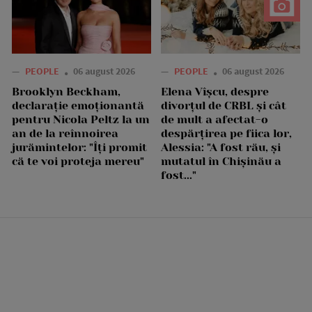
—
PEOPLE
06 august 2026
—
PEOPLE
06 august 2026
Brooklyn Beckham,
Elena Vîșcu, despre
declarație emoționantă
divorțul de CRBL și cât
pentru Nicola Peltz la un
de mult a afectat-o
an de la reînnoirea
despărțirea pe fiica lor,
jurămintelor: "Îți promit
Alessia: "A fost rău, și
că te voi proteja mereu"
mutatul în Chișinău a
fost..."