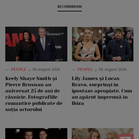
RECOMANDARI
—
PEOPLE
06 august 2026
—
PEOPLE
06 august 2026
Keely Shaye Smith și
Lily James și Lucas
Pierce Brosnan au
Bravo, surprinși în
aniversat 25 de ani de
ipostaze apropiate. Cum
căsnicie. Fotografiile
au apărut împreună în
romantice publicate de
Ibiza
soția actorului