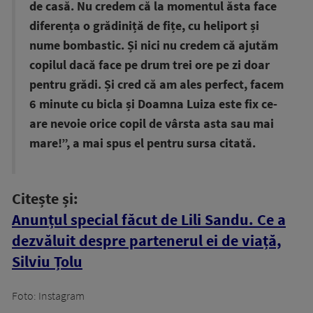
de casă. Nu credem că la momentul ăsta face
diferența o grădiniță de fițe, cu heliport și
nume bombastic. Și nici nu credem că ajutăm
copilul dacă face pe drum trei ore pe zi doar
pentru grădi. Și cred că am ales perfect, facem
6 minute cu bicla și Doamna Luiza este fix ce-
are nevoie orice copil de vârsta asta sau mai
mare!”, a mai spus el pentru sursa citată.
Citește și:
Anunțul special făcut de Lili Sandu. Ce a
dezvăluit despre partenerul ei de viață,
Silviu Țolu
Foto: Instagram