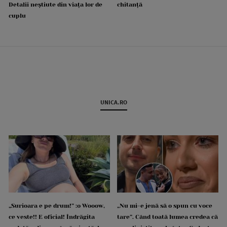
Detalii neștiute din viața lor de
chitanță
cuplu
UNICA.RO
„Surioara e pe drum!” :o Wooow,
„Nu mi-e jenă să o spun cu voce
ce veste!! E oficial! Îndrăgita
tare”. Când toată lumea credea că