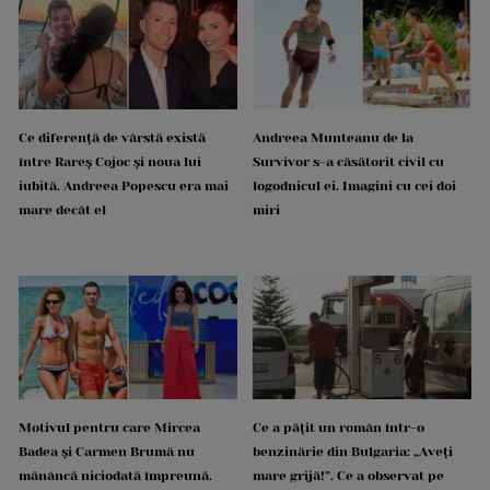
Ce diferență de vârstă există
Andreea Munteanu de la
între Rareș Cojoc și noua lui
Survivor s-a căsătorit civil cu
iubită. Andreea Popescu era mai
logodnicul ei. Imagini cu cei doi
mare decât el
miri
Motivul pentru care Mircea
Ce a pățit un român într-o
Badea și Carmen Brumă nu
benzinărie din Bulgaria: „Aveți
mănâncă niciodată împreună.
mare grijă!”. Ce a observat pe