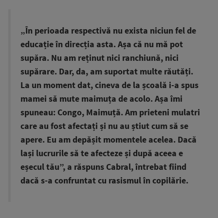
„În perioada respectivă nu exista niciun fel de
educație în direcția asta. Așa că nu mă pot
supăra. Nu am reținut nici ranchiună, nici
supărare. Dar, da, am suportat multe răutăți.
La un moment dat, cineva de la școală i-a spus
mamei să mute maimuța de acolo. Așa îmi
spuneau: Congo, Maimuță. Am prieteni mulatri
care au fost afectați și nu au știut cum să se
apere. Eu am depășit momentele acelea. Dacă
lași lucrurile să te afecteze și după aceea e
eșecul tău”, a răspuns Cabral, întrebat fiind
dacă s-a confruntat cu rasismul în copilărie.