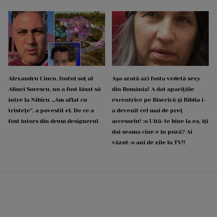
Alexandru Ciucu, fostul soț al
Așa arată azi fosta vedetă sexy
Alinei Sorescu, nu a fost lăsat să
din România! A dat aparițiile
intre la Nibiru. „Am aflat cu
excentrice pe Biserică și Biblia i-
tristețe”, a povestit el. De ce a
a devenit cel mai de preț
fost întors din drum designerul
accesoriu! :o Uită-te bine la ea, îți
dai seama cine e în poză? Ai
văzut-o ani de zile la TV!!