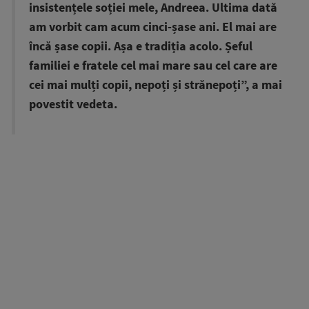
insistențele soției mele, Andreea. Ultima dată
am vorbit cam acum cinci-șase ani. El mai are
încă șase copii. Așa e tradiția acolo. Șeful
familiei e fratele cel mai mare sau cel care are
cei mai mulți copii, nepoți și strănepoți”, a mai
povestit vedeta.