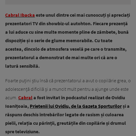
Cabral Ibacka
este unul dintre cei mai cunoscuți și apreciați
prezentatori TV din showbiz-ul autohton. Fiecare prezență
a lui aduce cu sine multe momente pline de zâmbete, bună
dispoziție și o serie de glume memorabile. Cu toate
acestea, dincolo de atmosfera veselă pe care o transmite,
prezentatorul a demonstrat de mai multe ori că are o
latură sensibilă.
Foarte puțini știu însă că prezentatorul a avut o copilărie grea, o
adolescență dificilă și a muncit mult pentru a ajunge unde este
acum.
Cabral
a fost invitat în podcastul realizat de Ovidiu
Ioanițoaia,
Prietenii lui Ovidiu, de la Gazeta Sporturilor
și a
răspuns deschis întrebărilor legate de rasism și culoarea
pielii, relația cu părinții, greutățile din copilărie și drumul
spre televiziune.