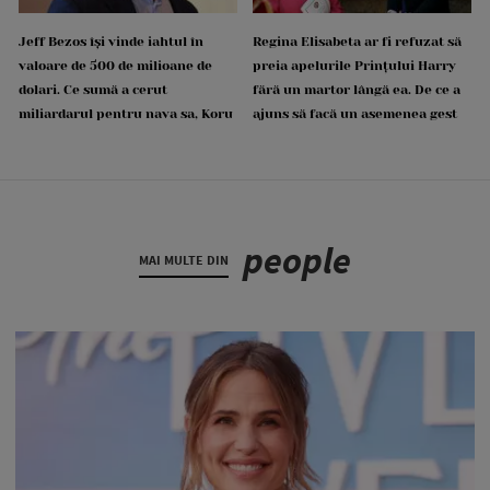
Jeff Bezos își vinde iahtul în
Regina Elisabeta ar fi refuzat să
valoare de 500 de milioane de
preia apelurile Prințului Harry
dolari. Ce sumă a cerut
fără un martor lângă ea. De ce a
miliardarul pentru nava sa, Koru
ajuns să facă un asemenea gest
people
MAI MULTE DIN