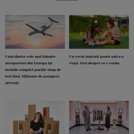
Unul dintre cele mai folosite
Un vecin instruit poate salva o
aeroporturi din Europa își
viață. Vezi despre ce e vorba
închide complet porțile timp de
trei luni. Milioane de pasageri,
afectați