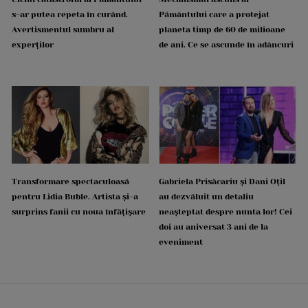
s-ar putea repeta în curând.
Pământului care a protejat
Avertismentul sumbru al
planeta timp de 60 de milioane
experților
de ani. Ce se ascunde în adâncuri
Transformare spectaculoasă
Gabriela Prisăcariu și Dani Oțil
pentru Lidia Buble. Artista și-a
au dezvăluit un detaliu
surprins fanii cu noua înfățișare
neașteptat despre nunta lor! Cei
doi au aniversat 3 ani de la
eveniment