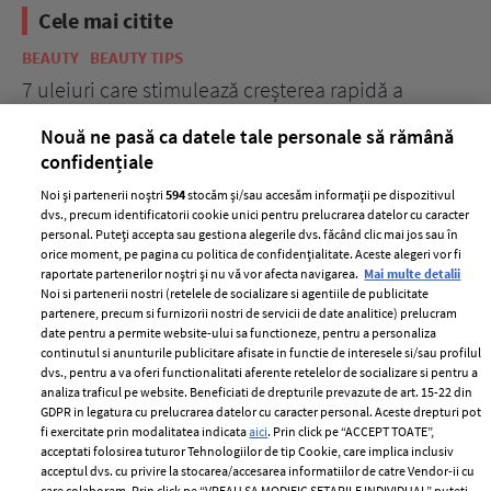
Cele mai citite
BEAUTY
BEAUTY TIPS
BE
țe
7 uleiuri care stimulează creșterea rapidă a
Ce
părului
de
Nouă ne pasă ca datele tale personale să rămână
confidențiale
Noi și partenerii noștri
594
stocăm și/sau accesăm informații pe dispozitivul
dvs., precum identificatorii cookie unici pentru prelucrarea datelor cu caracter
personal. Puteți accepta sau gestiona alegerile dvs. făcând clic mai jos sau în
orice moment, pe pagina cu politica de confidențialitate. Aceste alegeri vor fi
raportate partenerilor noștri și nu vă vor afecta navigarea.
Mai multe detalii
Noi si partenerii nostri (retelele de socializare si agentiile de publicitate
partenere, precum si furnizorii nostri de servicii de date analitice) prelucram
ELLE Style Awards
Termeni si conditii
date pentru a permite website-ului sa functioneze, pentru a personaliza
2024
continutul si anunturile publicitare afisate in functie de interesele si/sau profilul
Politica de
dvs., pentru a va oferi functionalitati aferente retelelor de socializare si pentru a
Despre ELLE
confidențialitate
analiza traficul pe website. Beneficiati de drepturile prevazute de art. 15-22 din
Romania
GDPR in legatura cu prelucrarea datelor cu caracter personal. Aceste drepturi pot
Politica de cookies
fi exercitate prin modalitatea indicata
aici
. Prin click pe “ACCEPT TOATE”,
Contact
Publicitate
acceptati folosirea tuturor Tehnologiilor de tip Cookie, care implica inclusiv
acceptul dvs. cu privire la stocarea/accesarea informatiilor de catre Vendor-ii cu
Abonamente
care colaboram. Prin click pe “VREAU SA MODIFIC SETARILE INDIVIDUAL” puteti