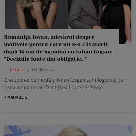
Romanița Iovan, adevărul despre
motivele pentru care nu s-a căsătorit
după 14 ani de logodnă cu Iulian Gogan:
"Deciziile luate din obligație..."
—
PEOPLE
31 iulie 2026
Creatoarea de modă și Iulian Gogan sunt logodiți, dar
până acum nu au făcut pasul spre căsătorie.
+ MAI MULTE