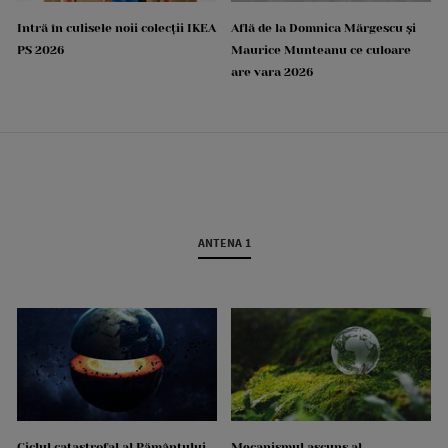
Intră în culisele noii colecții IKEA
Află de la Domnica Mărgescu și
PS 2026
Maurice Munteanu ce culoare
are vara 2026
ANTENA 1
Ciclul catastrofal al Pământului
Mecanismul ascuns al