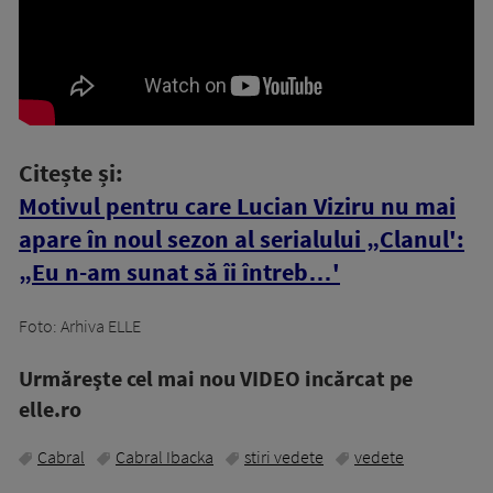
Citește și:
Motivul pentru care Lucian Viziru nu mai
apare în noul sezon al serialului „Clanul':
„Eu n-am sunat să îi întreb…'
Foto: Arhiva ELLE
Urmăreşte cel mai nou VIDEO incărcat pe
elle.ro
Cabral
Cabral Ibacka
stiri vedete
vedete