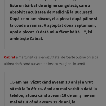
Este un bărbat de origine congoleză, care a
absolvit Facultatea de Medicină la București.
După ce m-am născut, el a plecat după pâine și
la coadă a rămas. A așteptat două săptămâni,
apoi a plecat. O dată mi-a făcut băiță…”, își
amintește Cabral.
Cabral
a mărturisit că și-a văzut tatăl de foarte puține ori și că
ultima dată când au vorbit a fost cu mulți ani în urmă.
„L-am mai văzut când aveam 13 ani și a vrut
să mă ia în Africa. Apoi am mai vorbit o dată la
telefon, atunci când aveam 26 de ani și ne-am
mai văzut când aveam 32 de ani, la