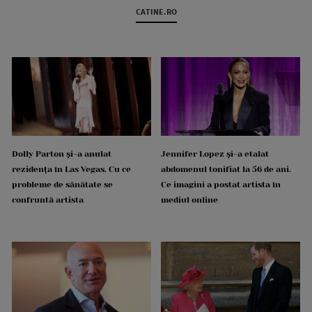
CATINE.RO
Dolly Parton și-a anulat
Jennifer Lopez și-a etalat
rezidența în Las Vegas. Cu ce
abdomenul tonifiat la 56 de ani.
probleme de sănătate se
Ce imagini a postat artista în
confruntă artista
mediul online