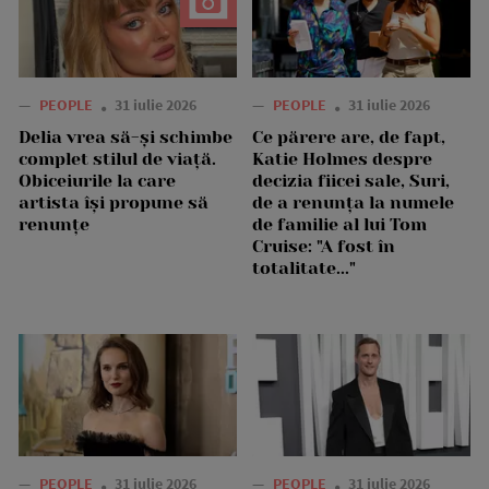
—
PEOPLE
31 iulie 2026
—
PEOPLE
31 iulie 2026
Delia vrea să-și schimbe
Ce părere are, de fapt,
complet stilul de viață.
Katie Holmes despre
Obiceiurile la care
decizia fiicei sale, Suri,
artista își propune să
de a renunța la numele
renunțe
de familie al lui Tom
Cruise: "A fost în
totalitate..."
—
PEOPLE
31 iulie 2026
—
PEOPLE
31 iulie 2026