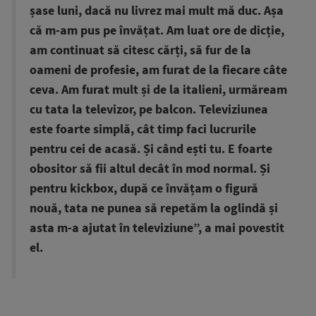
șase luni, dacă nu livrez mai mult mă duc. Așa
că m-am pus pe învățat. Am luat ore de dicție,
am continuat să citesc cărți, să fur de la
oameni de profesie, am furat de la fiecare câte
ceva. Am furat mult și de la italieni, urmăream
cu tata la televizor, pe balcon. Televiziunea
este foarte simplă, cât timp faci lucrurile
pentru cei de acasă. Și când ești tu. E foarte
obositor să fii altul decât în mod normal. Și
pentru kickbox, după ce învățam o figură
nouă, tata ne punea să repetăm la oglindă și
asta m-a ajutat în televiziune”, a mai povestit
el.