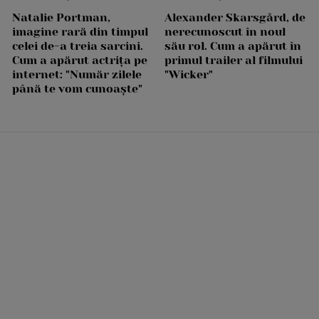
Natalie Portman,
Alexander Skarsgård, de
imagine rară din timpul
nerecunoscut în noul
celei de-a treia sarcini.
său rol. Cum a apărut în
Cum a apărut actrița pe
primul trailer al filmului
internet: "Număr zilele
"Wicker"
până te vom cunoaște"