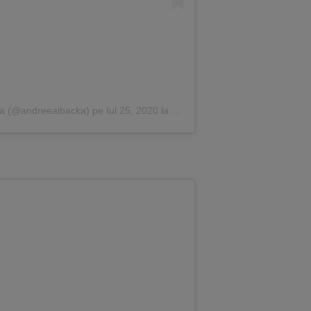
cka (@andreeaibacka)
pe
Iul 25, 2020 la 1:34 PDT