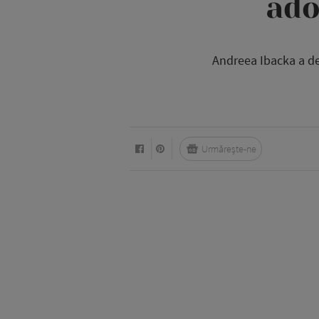
ado
Andreea Ibacka a dez
Urmărește-ne