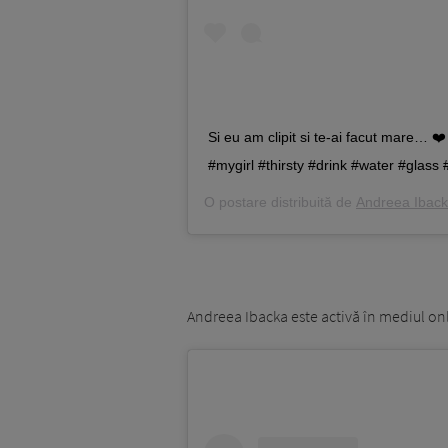
Si eu am clipit si te-ai facut mare… ❤
#mygirl #thirsty #drink #water #glas
O postare distribuită de
Andreea Ibac
Andreea Ibacka este activă în mediul onli