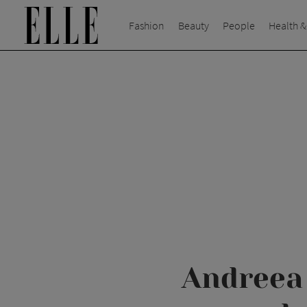
Fashion
Beauty
People
Health &
Andreea 