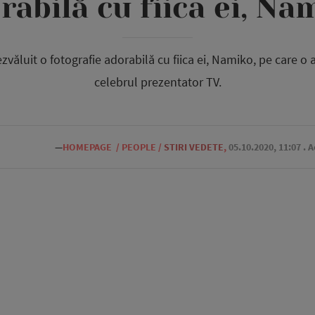
rabilă cu fiica ei, Na
văluit o fotografie adorabilă cu fiica ei, Namiko, pe care o a
celebrul prezentator TV.
—
HOMEPAGE
/
PEOPLE
/
STIRI VEDETE
,
05.10.2020, 11:07
. 