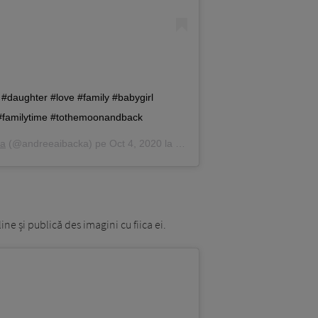
️ #daughter #love #family #babygirl
s #familytime #tothemoonandback
ka
(@andreeaibacka) pe
Oct 4, 2020 la 2:37 PDT
ne și publică des imagini cu fiica ei.