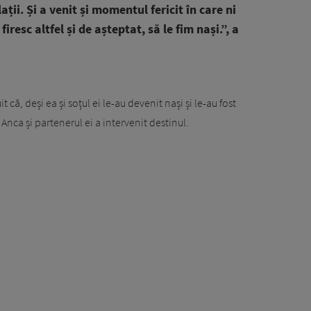
ații. Și a venit și momentul fericit în care ni
iresc altfel și de așteptat, să le fim nași.”, a
ă, deși ea și soțul ei le-au devenit nași și le-au fost
e Anca și partenerul ei a intervenit destinul.