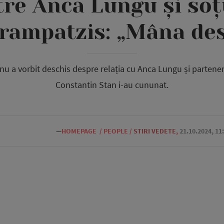
tre Anca Lungu și soț
rampatzis: „Mâna des
u a vorbit deschis despre relația cu Anca Lungu și partenerul
Constantin Stan i-au cununat.
—
HOMEPAGE
/
PEOPLE
/
STIRI VEDETE
,
21.10.2024, 11