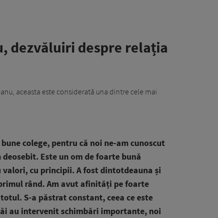
 dezvăluiri despre relația
eanu, aceasta este considerată una dintre cele mai
 bune colege, pentru că noi ne-am cunoscut
m deosebit. Este un om de foarte bună
valori, cu principii. A fost dintotdeauna și
 primul rând. Am avut afinități pe foarte
 totul. S-a păstrat constant, ceea ce este
căi au intervenit schimbări importante, noi