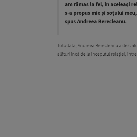
am rămas la fel, în aceleași rel
s-a propus mie și soțului meu, f
spus Andreea Berecleanu.
Totodată, Andreea Berecleanu a dezvăluit c
alături încă de la începutul relației, într