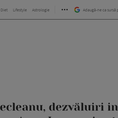
 Diet
Lifestyle
Astrologie
Adaugă-ne ca sursă 
cleanu, dezvăluiri i