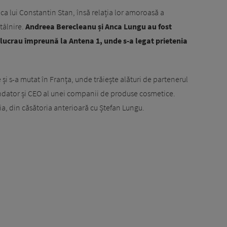
nica lui Constantin Stan, însă relația lor amoroasă a
tâlnire.
Andreea Berecleanu și Anca Lungu au fost
lucrau împreună la Antena 1, unde s-a legat prietenia
 și s-a mutat în Franța, unde trăiește alături de partenerul
fondator și CEO al unei companii de produse cosmetice.
lia, din căsătoria anterioară cu Ștefan Lungu.