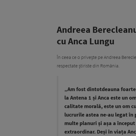
Andreea Berecleanu,
cu Anca Lungu
În ceea ce o privește pe Andreea Berecl
respectate știriste din România.
„Am fost dintotdeauna foarte
la Antena 1 și Anca este un o
calitate morală, este un om cu 
lucrurile astea ne-au legat în
multe planuri și așa a început
extraordinar. Deși în viața An