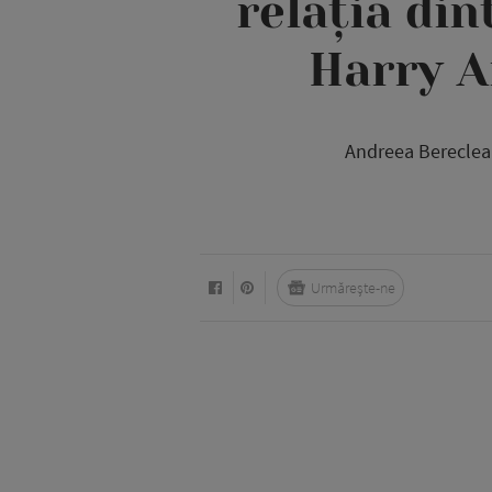
relația din
Harry A
Andreea Bereclean
Urmărește-ne