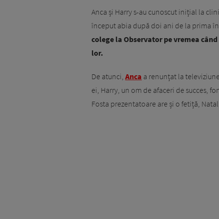
Anca și Harry s-au cunoscut inițial la cli
început abia după doi ani de la prima în
colege la Observator pe vremea când 
lor.
De atunci,
Anca
a renunțat la televiziune
ei, Harry, un om de afaceri de succes, 
Fosta prezentatoare are și o fetiță, Nata