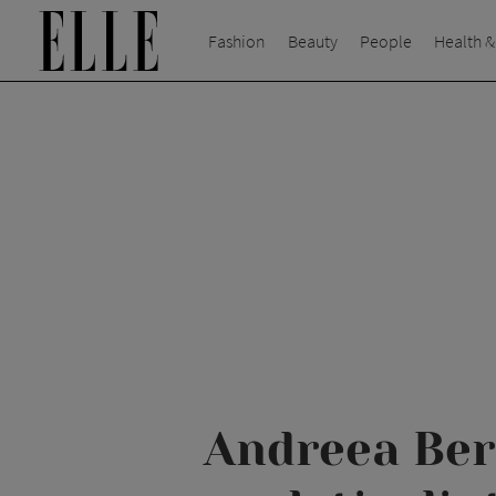
Fashion
Beauty
People
Health &
Andreea Bere