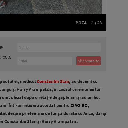
POZA
1 / 28
e
a cele
i soțul ei, medicul
Constantin Stan
, au devenit cu
 Lungu și Harry Arampatzis, în cadrul ceremoniei lor
 unit oficial după o relație de șapte ani și au un fiu,
ani. Într-un interviu acordat pentru
CIAO.RO
,
tat despre prietenia ei de lungă durată cu Anca, dar și
re Constantin Stan și Harry Arampatzis.