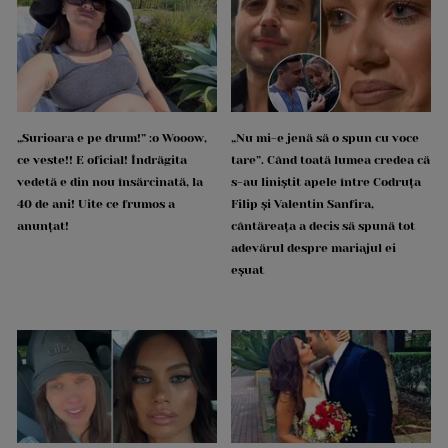
„Surioara e pe drum!” :o Wooow,
„Nu mi-e jenă să o spun cu voce
ce veste!! E oficial! Îndrăgita
tare”. Când toată lumea credea că
vedetă e din nou însărcinată, la
s-au liniștit apele între Codruța
40 de ani! Uite ce frumos a
Filip și Valentin Sanfira,
anunțat!
cântăreața a decis să spună tot
adevărul despre mariajul ei
eșuat