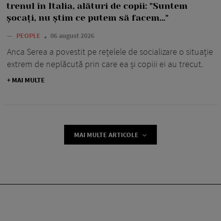
trenul în Italia, alături de copii: "Suntem
șocați, nu știm ce putem să facem..."
—
PEOPLE
06 august 2026
Anca Serea a povestit pe rețelele de socializare o situație
extrem de neplăcută prin care ea și copiii ei au trecut.
+ MAI MULTE
MAI MULTE ARTICOLE