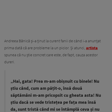
Andreea Bănică și-a ținut la curent fanii de când i-a anunțat
prima dată că are probleme la un picior. Și atunci,
artista
spunea că nu știe concret care este, de fapt, cauza acestor
dureri.
„Hai, gata! Prea m-am obișnuit cu binele! Nu
știu când, cum am pățit-o, însă două
săptămâni m-am pricopsit cu gheata asta! Nu
știu dacă se vede tristețea pe fața mea însă
da, sunt tristă când mi se întâmplă ceva și nu