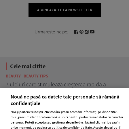
ABONEAZĂ-TE LA NEWSLETTER
Urmareste-ne pe:
Cele mai citite
BEAUTY
BEAUTY TIPS
BE
țe
7 uleiuri care stimulează creșterea rapidă a
Ce
părului
de
Nouă ne pasă ca datele tale personale să rămână
confidențiale
Noi și partenerii noștri
594
stocăm și/sau accesăm informații pe dispozitivul
dvs., precum identificatorii cookie unici pentru prelucrarea datelor cu caracter
personal. Puteți accepta sau gestiona alegerile dvs. făcând clic mai jos sau în
orice moment, pe pagina cu politica de confidențialitate. Aceste alegeri vor fi