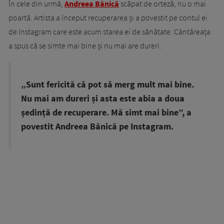
În cele din urmă,
Andreea Bănică
scăpat de orteză, nu o mai
poartă. Artista a început recuperarea și a povestit pe contul ei
de Instagram care este acum starea ei de sănătate. Cântăreața
a spus că se simte mai bine și nu mai are dureri.
„
S
unt fericită că pot să merg mult mai bine.
Nu mai am dureri și asta este abia a doua
ședință de recuperare. Mă simt mai bine”, a
povestit Andreea Bănică pe Instagram.