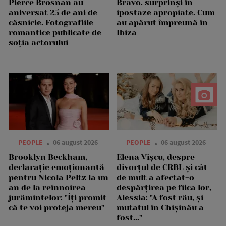
Pierce Brosnan au
Bravo, surprinși în
aniversat 25 de ani de
ipostaze apropiate. Cum
căsnicie. Fotografiile
au apărut împreună în
romantice publicate de
Ibiza
soția actorului
—
PEOPLE
06 august 2026
—
PEOPLE
06 august 2026
Brooklyn Beckham,
Elena Vîșcu, despre
declarație emoționantă
divorțul de CRBL și cât
pentru Nicola Peltz la un
de mult a afectat-o
an de la reînnoirea
despărțirea pe fiica lor,
jurămintelor: "Îți promit
Alessia: "A fost rău, și
că te voi proteja mereu"
mutatul în Chișinău a
fost..."