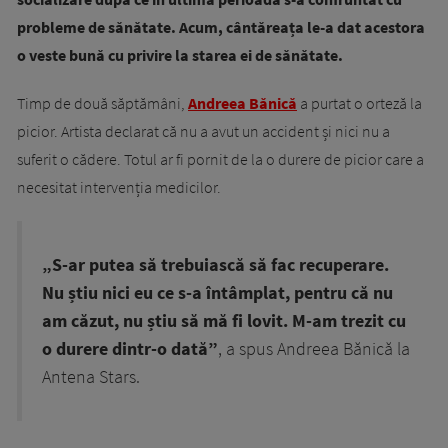
probleme de sănătate. Acum, cântăreața le-a dat acestora
o veste bună cu privire la starea ei de sănătate.
Timp de două săptămâni,
Andreea Bănică
a purtat o orteză la
picior. Artista declarat că nu a avut un accident și nici nu a
suferit o cădere. Totul ar fi pornit de la o durere de picior care a
necesitat intervenția medicilor.
„S-ar putea să trebuiască să fac recuperare.
Nu știu nici eu ce s-a întâmplat, pentru că nu
am căzut, nu știu să mă fi lovit. M-am trezit cu
o durere dintr-o dată”
, a spus Andreea Bănică la
Antena Stars.