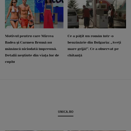
Motivul pentru care Mircea
Ce a pățit un român într-o
Badea și Carmen Brumă nu
benzinărie din Bulgaria: „Aveți
mănâncă niciodată împreună.
mare grijă!”. Ce a observat pe
Detalii neștiute din viața lor de
chitanță
cuplu
UNICA.RO