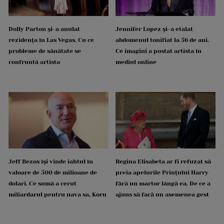
Dolly Parton și-a anulat
Jennifer Lopez și-a etalat
rezidența în Las Vegas. Cu ce
abdomenul tonifiat la 56 de ani.
probleme de sănătate se
Ce imagini a postat artista în
confruntă artista
mediul online
Jeff Bezos își vinde iahtul în
Regina Elisabeta ar fi refuzat să
valoare de 500 de milioane de
preia apelurile Prințului Harry
dolari. Ce sumă a cerut
fără un martor lângă ea. De ce a
miliardarul pentru nava sa, Koru
ajuns să facă un asemenea gest