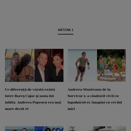
ANTENA 1
Ce diferență de vârstă există
Andreea Munteanu de la
între Rareș Cojoc și noua lui
Survivor s-a căsătorit civil cu
iubită. Andreea Popescu era mai
logodnicul ei. Imagini cu cei doi
mare decât el
miri