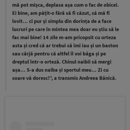
mă pot mișca, deplasa așa cum o fac de obicei.
Ei bine, am pățit-o fără să fi căzut, să mă fi
lovit… ci pur și simplu din dorința de a face
lucruri pe care în mintea mea doar eu știu să le
fac mai bine! 14 zile m-am pricopsit cu orteza
asta și cred că ar trebui să îmi iau și un baston
sau cârjă pentru că altfel îl voi băga și pe
dreptul într-o orteză. Chinul naibii să mergi
așa… S-a dus naiba și sportul meu… Zi cu
soare vă doresc!”, a transmis Andreea Bănică.