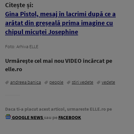
Citește și:
Gina Pistol, mesaj în lacrimi după ce a
arătat din greșeală prima imagine cu
chipul micuței Josephine
Foto: Arhiva ELLE
Urmăreşte cel mai nou VIDEO incărcat pe
elle.ro
andreea banica
people
stiri vedete
vedete
Daca ti-a placut acest articol, urmareste ELLE.ro pe
GOOGLE NEWS
sau pe
FACEBOOK