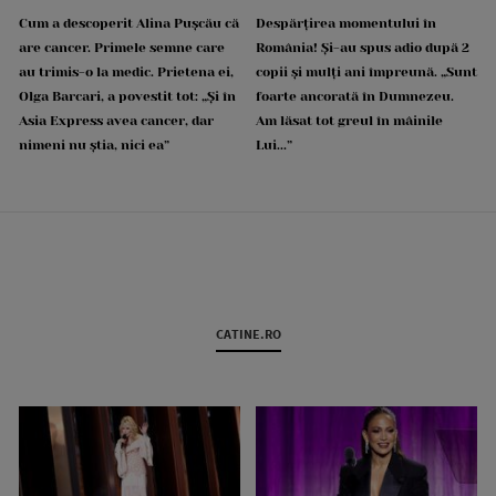
Cum a descoperit Alina Pușcău că
Despărțirea momentului în
are cancer. Primele semne care
România! Și-au spus adio după 2
au trimis-o la medic. Prietena ei,
copii și mulți ani împreună. „Sunt
Olga Barcari, a povestit tot: „Și în
foarte ancorată în Dumnezeu.
Asia Express avea cancer, dar
Am lăsat tot greul în mâinile
nimeni nu știa, nici ea”
Lui...”
CATINE.RO