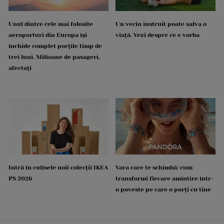
Unul dintre cele mai folosite
Un vecin instruit poate salva o
aeroporturi din Europa își
viață. Vezi despre ce e vorba
închide complet porțile timp de
trei luni. Milioane de pasageri,
afectați
Intră în culisele noii colecții IKEA
Vara care te schimbă: cum
PS 2026
transformi fiecare amintire într-
o poveste pe care o porți cu tine