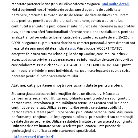
raportate partenerilor noștri și nu vă vor afecta navigarea.
Mai multe detalii
Noi si partenerii nostri (retelele de socializare si agentiile de publicitate
partenere, precum si furnizorii nostri de servicii de date analitice) prelucram
ELLE Style Awards
Termeni si conditii
date pentru a permite website-ului sa functioneze, pentru a personaliza
2024
continutul si anunturile publicitare afisate in functie de interesele si/sau profilul
Politica de
dvs., pentru a va oferi functionalitati aferente retelelor de socializare si pentru a
Despre ELLE
confidențialitate
analiza traficul pe website. Beneficiati de drepturile prevazute de art. 15-22 din
Romania
GDPR in legatura cu prelucrarea datelor cu caracter personal. Aceste drepturi pot
Politica de cookies
fi exercitate prin modalitatea indicata
aici
. Prin click pe “ACCEPT TOATE”,
Contact
Publicitate
acceptati folosirea tuturor Tehnologiilor de tip Cookie, care implica inclusiv
acceptul dvs. cu privire la stocarea/accesarea informatiilor de catre Vendor-ii cu
Abonamente
care colaboram. Prin click pe “VREAU SA MODIFIC SETARILE INDIVIDUAL” puteti
schimba preferintele in mod individual, mai putin cele legate de cookie strict
necesare pentru functionarea website-ului.
Stiri
Libertatea pentru
Atât noi, cât și partenerii noștri prelucrăm datele pentru a oferi:
femei
GSP
Stocarea și/sau accesarea informațiilor de pe un dispozitiv. Măsurarea
Viva
performanței reclamelor. Utilizarea profilurilor pentru selectarea conținutului
Unica
personalizat. Dezvoltarea și îmbunătățirea serviciilor. Crearea profilurilor de
Avantaje
conținut personalizat. Utilizarea profilurilor pentru selectarea publicității
Baby
personalizate. Crearea profilurilor pentru publicitate personalizată. Măsurarea
Retete practice
performanței conținutului. Înțelegerea publicului prin statistici sau combinații
Retete
de date din surse diferite. Utilizarea datelor limitate pentru a selecta conținutul.
Utilizarea de date limitate pentru a selecta publicitatea. Date precise de
geolocație și identificarea prin scanarea dispozitivului.
Pariază responsabil! Decizia ONJN nr. 821/25.09.2025.
Listă parteneri (furnizori)