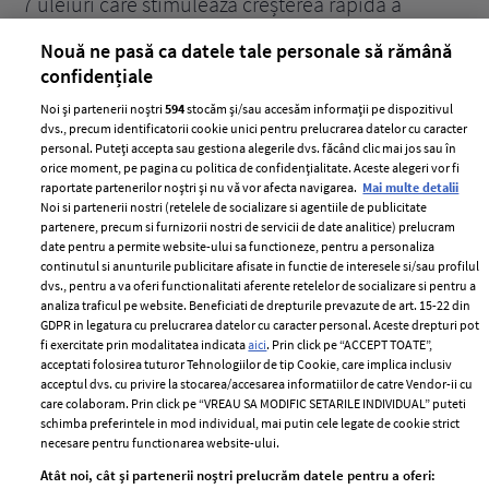
țe
7 uleiuri care stimulează creșterea rapidă a
Ce
părului
de
Nouă ne pasă ca datele tale personale să rămână
confidențiale
Noi și partenerii noștri
594
stocăm și/sau accesăm informații pe dispozitivul
dvs., precum identificatorii cookie unici pentru prelucrarea datelor cu caracter
personal. Puteți accepta sau gestiona alegerile dvs. făcând clic mai jos sau în
orice moment, pe pagina cu politica de confidențialitate. Aceste alegeri vor fi
raportate partenerilor noștri și nu vă vor afecta navigarea.
Mai multe detalii
Noi si partenerii nostri (retelele de socializare si agentiile de publicitate
partenere, precum si furnizorii nostri de servicii de date analitice) prelucram
ELLE Style Awards
Termeni si conditii
date pentru a permite website-ului sa functioneze, pentru a personaliza
2024
continutul si anunturile publicitare afisate in functie de interesele si/sau profilul
Politica de
dvs., pentru a va oferi functionalitati aferente retelelor de socializare si pentru a
Despre ELLE
confidențialitate
analiza traficul pe website. Beneficiati de drepturile prevazute de art. 15-22 din
Romania
GDPR in legatura cu prelucrarea datelor cu caracter personal. Aceste drepturi pot
Politica de cookies
fi exercitate prin modalitatea indicata
aici
. Prin click pe “ACCEPT TOATE”,
Contact
Publicitate
acceptati folosirea tuturor Tehnologiilor de tip Cookie, care implica inclusiv
acceptul dvs. cu privire la stocarea/accesarea informatiilor de catre Vendor-ii cu
Abonamente
care colaboram. Prin click pe “VREAU SA MODIFIC SETARILE INDIVIDUAL” puteti
schimba preferintele in mod individual, mai putin cele legate de cookie strict
necesare pentru functionarea website-ului.
Stiri
Libertatea pentru
Atât noi, cât și partenerii noștri prelucrăm datele pentru a oferi:
femei