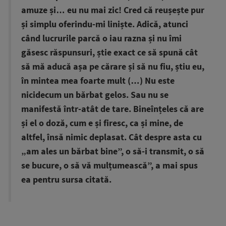
amuze și… eu nu mai zic! Cred că reușește pur
și simplu oferindu-mi liniște. Adică, atunci
când lucrurile parcă o iau razna și nu îmi
găsesc răspunsuri, știe exact ce să spună cât
să mă aducă așa pe cărare și să nu fiu, știu eu,
în mintea mea foarte mult (…) Nu este
nicidecum un bărbat gelos. Sau nu se
manifestă într-atât de tare. Bineînțeles că are
și el o doză, cum e și firesc, ca și mine, de
altfel, însă nimic deplasat. Cât despre asta cu
„am ales un bărbat bine”, o să-i transmit, o să
se bucure, o să vă mulțumească”, a mai spus
ea pentru sursa citată.