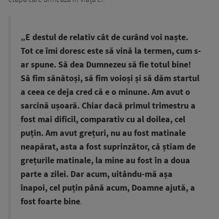
„E destul de relativ cât de curând voi naște.
Tot ce îmi doresc este să vină la termen, cum s-
ar spune. Să dea Dumnezeu să fie totul bine!
Să fim sănătoși, să fim voioși și să dăm startul
a ceea ce deja cred că e o minune. Am avut o
sarcină ușoară. Chiar dacă primul trimestru a
fost mai dificil, comparativ cu al doilea, cel
puțin. Am avut grețuri, nu au fost matinale
neapărat, asta a fost suprinzător, că știam de
grețurile matinale, la mine au fost în a doua
parte a zilei. Dar acum, uitându-mă așa
înapoi, cel puțin până acum, Doamne ajută, a
fost foarte bine
.