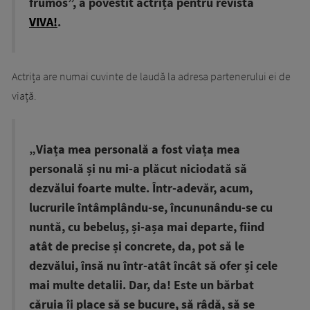
frumos”, a povestit actrița pentru revista
VIVA!
.
Actrița are numai cuvinte de laudă la adresa partenerului ei de
viață.
„Viața mea personală a fost viața mea
personală și nu mi-a plăcut niciodată să
dezvălui foarte multe. Într-adevăr, acum,
lucrurile întâmplându-se, încununându-se cu
nuntă, cu bebeluș, și-așa mai departe, fiind
atât de precise și concrete, da, pot să le
dezvălui, însă nu într-atât încât să ofer și cele
mai multe detalii. Dar, da! Este un bărbat
căruia îi place să se bucure, să râdă, să se