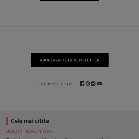
ABONEAZĂ-TE LA NEWSLETTER
Urmareste-ne pe:
Cele mai citite
BEAUTY
BEAUTY TIPS
BE