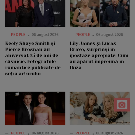
—
PEOPLE
06 august 2026
—
PEOPLE
06 august 2026
Keely Shaye Smith și
Lily James și Lucas
Pierce Brosnan au
Bravo, surprinși în
aniversat 25 de ani de
ipostaze apropiate. Cum
căsnicie. Fotografiile
au apărut împreună în
romantice publicate de
Ibiza
soția actorului
—
PEOPLE
06 august 2026
—
PEOPLE
06 august 2026