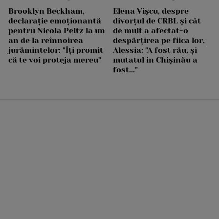
Brooklyn Beckham,
Elena Vîșcu, despre
declarație emoționantă
divorțul de CRBL și cât
pentru Nicola Peltz la un
de mult a afectat-o
an de la reînnoirea
despărțirea pe fiica lor,
jurămintelor: "Îți promit
Alessia: "A fost rău, și
că te voi proteja mereu"
mutatul în Chișinău a
fost..."