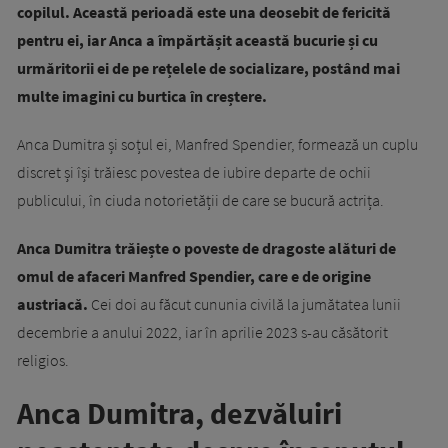
copilul. Această perioadă este una deosebit de fericită
pentru ei, iar Anca a împărtășit această bucurie și cu
urmăritorii ei de pe rețelele de socializare, postând mai
multe imagini cu burtica în creștere.
Anca Dumitra și soțul ei, Manfred Spendier, formează un cuplu
discret și își trăiesc povestea de iubire departe de ochii
publicului, în ciuda notorietății de care se bucură actrița.
Anca Dumitra trăiește o poveste de dragoste alături de
omul de afaceri Manfred Spendier, care e de origine
austriacă.
Cei doi au făcut cununia civilă la jumătatea lunii
decembrie a anului 2022, iar în aprilie 2023 s-au căsătorit
religios.
Anca Dumitra, dezvăluiri