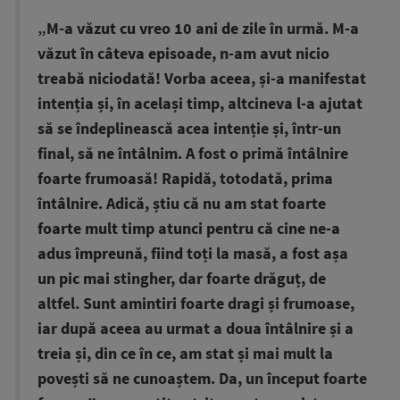
„M-a văzut cu vreo 10 ani de zile în urmă. M-a
văzut în câteva episoade, n-am avut nicio
treabă niciodată! Vorba aceea, și-a manifestat
intenția și, în același timp, altcineva l-a ajutat
să se îndeplinească acea intenție și, într-un
final, să ne întâlnim. A fost o primă întâlnire
foarte frumoasă! Rapidă, totodată, prima
întâlnire. Adică, știu că nu am stat foarte
foarte mult timp atunci pentru că cine ne-a
adus împreună, fiind toți la masă, a fost așa
un pic mai stingher, dar foarte drăguț, de
altfel. Sunt amintiri foarte dragi și frumoase,
iar după aceea au urmat a doua întâlnire și a
treia și, din ce în ce, am stat și mai mult la
povești să ne cunoaștem. Da, un început foarte