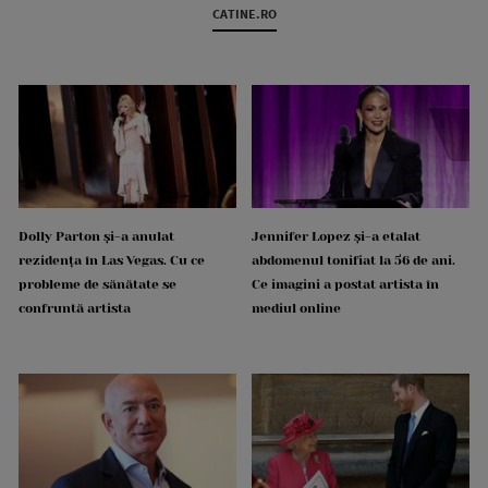
CATINE.RO
Dolly Parton și-a anulat
Jennifer Lopez și-a etalat
rezidența în Las Vegas. Cu ce
abdomenul tonifiat la 56 de ani.
probleme de sănătate se
Ce imagini a postat artista în
confruntă artista
mediul online