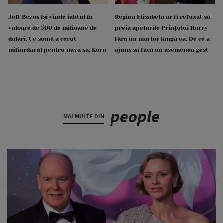
Jeff Bezos își vinde iahtul în
Regina Elisabeta ar fi refuzat să
valoare de 500 de milioane de
preia apelurile Prințului Harry
dolari. Ce sumă a cerut
fără un martor lângă ea. De ce a
miliardarul pentru nava sa, Koru
ajuns să facă un asemenea gest
people
MAI MULTE DIN