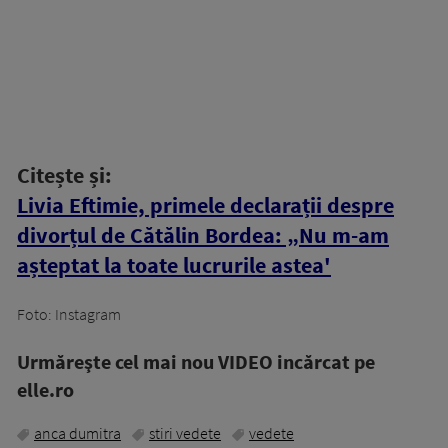
Citește și:
Livia Eftimie, primele declarații despre
divorțul de Cătălin Bordea: „Nu m-am
așteptat la toate lucrurile astea'
Foto: Instagram
Urmăreşte cel mai nou VIDEO incărcat pe
elle.ro
anca dumitra
stiri vedete
vedete