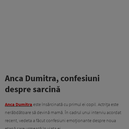
Anca Dumitra, confesiuni
despre sarcină
Anca Dumitra
este însărcinată cu primul ei copil. Actrița este
nerăbdătoare să devină mamă. În cadrul unui interviu acordat
recent, vedeta a făcut confesiuni emoționante despre noua
etapă care urmează în viața ei.