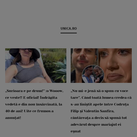
UNICA.RO
„Surioara e pe drum!” :o Wooow,
„Nu mi-e jenă să o spun cu voce
ce veste!! E oficial! Îndrăgita
tare”. Când toată lumea credea că
vedetă e din nou însărcinată, la
s-au liniștit apele între Codruța
40 de ani! Uite ce frumos a
Filip și Valentin Sanfira,
anunțat!
cântăreața a decis să spună tot
adevărul despre mariajul ei
eșuat