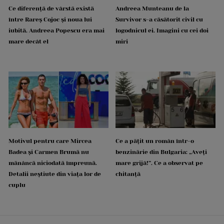
Ce diferență de vârstă există
Andreea Munteanu de la
între Rareș Cojoc și noua lui
Survivor s-a căsătorit civil cu
iubită. Andreea Popescu era mai
logodnicul ei. Imagini cu cei doi
mare decât el
miri
Motivul pentru care Mircea
Ce a pățit un român într-o
Badea și Carmen Brumă nu
benzinărie din Bulgaria: „Aveți
mănâncă niciodată împreună.
mare grijă!”. Ce a observat pe
Detalii neștiute din viața lor de
chitanță
cuplu