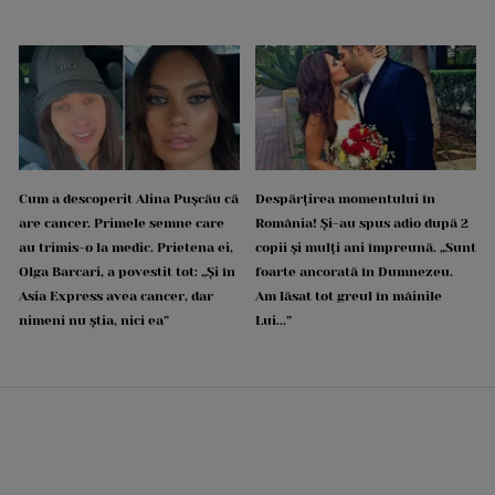
Cum a descoperit Alina Pușcău că
Despărțirea momentului în
are cancer. Primele semne care
România! Și-au spus adio după 2
au trimis-o la medic. Prietena ei,
copii și mulți ani împreună. „Sunt
Olga Barcari, a povestit tot: „Și în
foarte ancorată în Dumnezeu.
Asia Express avea cancer, dar
Am lăsat tot greul în mâinile
nimeni nu știa, nici ea”
Lui...”