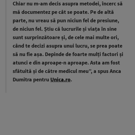
Chiar nu m-am decis asupra metodei, încerc să
mă documentez pe cât se poate. Pe de altă
parte, nu vreau să pun niciun fel de presiune,
de niciun fel. Știu că lucrurile și viața în sine
sunt surprinzătoare și, de cele mai multe ori,
când te decizi asupra unui lucru, se prea poate
să nu fie așa. Depinde de foarte mulți factori și
atunci e din aproape-n aproape. Asta am fost
sfătuită și de către medicul meu”, a spus Anca
Dumitra pentru
Unica.ro
.