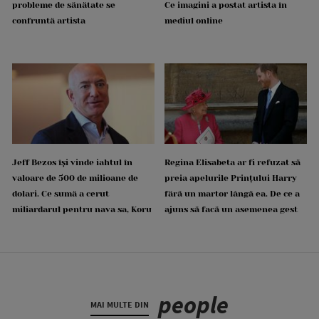
probleme de sănătate se
Ce imagini a postat artista în
confruntă artista
mediul online
Jeff Bezos își vinde iahtul în
Regina Elisabeta ar fi refuzat să
valoare de 500 de milioane de
preia apelurile Prințului Harry
dolari. Ce sumă a cerut
fără un martor lângă ea. De ce a
miliardarul pentru nava sa, Koru
ajuns să facă un asemenea gest
people
MAI MULTE DIN