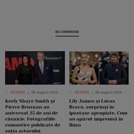
RECOMANDARI
—
PEOPLE
06 august 2026
—
PEOPLE
06 august 2026
Keely Shaye Smith și
Lily James și Lucas
Pierce Brosnan au
Bravo, surprinși în
aniversat 25 de ani de
ipostaze apropiate. Cum
căsnicie. Fotografiile
au apărut împreună în
romantice publicate de
Ibiza
soția actorului