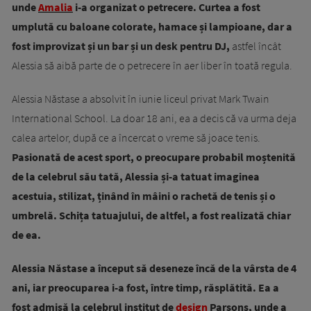
unde
Amalia
i-a organizat o petrecere. Curtea a fost
umplută cu baloane colorate, hamace și lampioane, dar a
fost improvizat și un bar și un desk pentru DJ,
astfel încât
Alessia să aibă parte de o petrecere în aer liber în toată regula.
Alessia Năstase a absolvit în iunie liceul privat Mark Twain
International School. La doar 18 ani, ea a decis că va urma deja
calea artelor, după ce a încercat o vreme să joace tenis.
Pasionată de acest sport, o preocupare probabil moștenită
de la celebrul său tată, Alessia și-a tatuat imaginea
acestuia, stilizat, ținând în mâini o rachetă de tenis și o
umbrelă. Schița tatuajului, de altfel, a fost realizată chiar
de ea.
Alessia Năstase a început să deseneze încă de la vârsta de 4
ani, iar preocuparea i-a fost, între timp, răsplătită. Ea a
fost admisă la celebrul institut de
design
Parsons, unde a