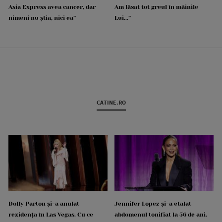
Asia Express avea cancer, dar
Am lăsat tot greul în mâinile
nimeni nu știa, nici ea”
Lui...”
CATINE.RO
Dolly Parton și-a anulat
Jennifer Lopez și-a etalat
rezidența în Las Vegas. Cu ce
abdomenul tonifiat la 56 de ani.