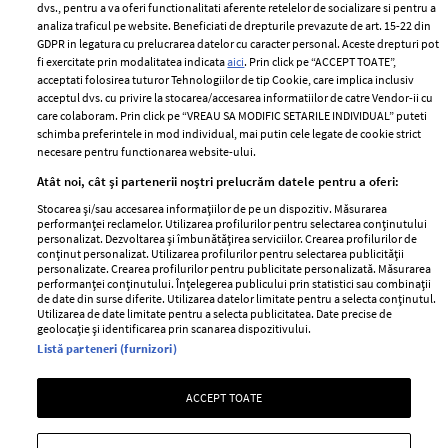
dvs., pentru a va oferi functionalitati aferente retelelor de socializare si pentru a
Despre ELLE
confidențialitate
analiza traficul pe website. Beneficiati de drepturile prevazute de art. 15-22 din
Romania
GDPR in legatura cu prelucrarea datelor cu caracter personal. Aceste drepturi pot
Politica de cookies
fi exercitate prin modalitatea indicata
aici
. Prin click pe “ACCEPT TOATE”,
Contact
Publicitate
acceptati folosirea tuturor Tehnologiilor de tip Cookie, care implica inclusiv
acceptul dvs. cu privire la stocarea/accesarea informatiilor de catre Vendor-ii cu
Abonamente
care colaboram. Prin click pe “VREAU SA MODIFIC SETARILE INDIVIDUAL” puteti
schimba preferintele in mod individual, mai putin cele legate de cookie strict
necesare pentru functionarea website-ului.
Stiri
Libertatea pentru
Atât noi, cât și partenerii noștri prelucrăm datele pentru a oferi:
femei
GSP
Stocarea și/sau accesarea informațiilor de pe un dispozitiv. Măsurarea
Viva
performanței reclamelor. Utilizarea profilurilor pentru selectarea conținutului
Unica
personalizat. Dezvoltarea și îmbunătățirea serviciilor. Crearea profilurilor de
Avantaje
conținut personalizat. Utilizarea profilurilor pentru selectarea publicității
Baby
personalizate. Crearea profilurilor pentru publicitate personalizată. Măsurarea
Retete practice
performanței conținutului. Înțelegerea publicului prin statistici sau combinații
Retete
de date din surse diferite. Utilizarea datelor limitate pentru a selecta conținutul.
Utilizarea de date limitate pentru a selecta publicitatea. Date precise de
geolocație și identificarea prin scanarea dispozitivului.
Pariază responsabil! Decizia ONJN nr. 821/25.09.2025.
Listă parteneri (furnizori)
Jocurile de noroc sunt interzise minorilor.
ACCEPT TOATE
Copyright © 2026 Ringier Romania SRL