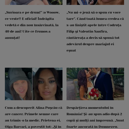
„Surioara e pe drum!” :o Wooow,
„Nu mi-e jenă să o spun cu voce
ce veste!! E oficial! Îndrăgita
tare”. Când toată lumea credea că
vedetă e din nou însărcinată, la
s-au liniștit apele între Codruța
40 de ani! Uite ce frumos a
Filip și Valentin Sanfira,
anunțat!
cântăreața a decis să spună tot
adevărul despre mariajul ei
eșuat
Cum a descoperit Alina Pușcău că
Despărțirea momentului în
are cancer. Primele semne care
România! Și-au spus adio după 2
au trimis-o la medic. Prietena ei,
copii și mulți ani împreună. „Sunt
Olga Barcari, a povestit tot: „Și în
foarte ancorată în Dumnezeu.