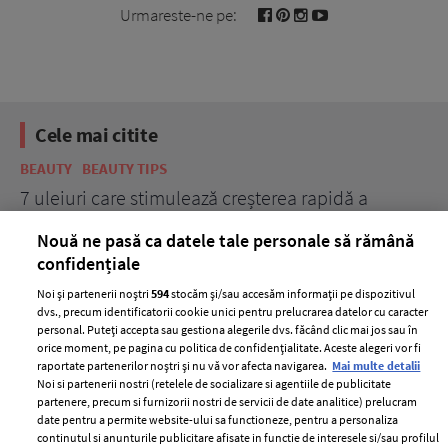
Urmareste-ne pe:
Cele mai citite
BEAUTY
BEAUTY TIPS
BE
țe
7 uleiuri care stimulează creșterea rapidă a
Ce
părului
de
Nouă ne pasă ca datele tale personale să rămână
confidențiale
Noi și partenerii noștri
594
stocăm și/sau accesăm informații pe dispozitivul
dvs., precum identificatorii cookie unici pentru prelucrarea datelor cu caracter
personal. Puteți accepta sau gestiona alegerile dvs. făcând clic mai jos sau în
orice moment, pe pagina cu politica de confidențialitate. Aceste alegeri vor fi
raportate partenerilor noștri și nu vă vor afecta navigarea.
Mai multe detalii
Noi si partenerii nostri (retelele de socializare si agentiile de publicitate
partenere, precum si furnizorii nostri de servicii de date analitice) prelucram
ELLE Style Awards
Termeni si conditii
date pentru a permite website-ului sa functioneze, pentru a personaliza
2024
continutul si anunturile publicitare afisate in functie de interesele si/sau profilul
Politica de