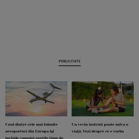
PUBLICITATE
Unul dintre cele mai folosite
Un vecin instruit poate salva o
aeroporturi din Europa își
viață. Vezi despre ce e vorba
închide complet porțile timp de