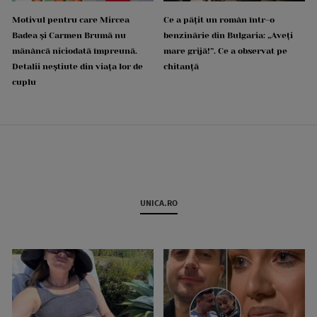
Motivul pentru care Mircea
Ce a pățit un român într-o
Badea și Carmen Brumă nu
benzinărie din Bulgaria: „Aveți
mănâncă niciodată împreună.
mare grijă!”. Ce a observat pe
Detalii neștiute din viața lor de
chitanță
cuplu
UNICA.RO