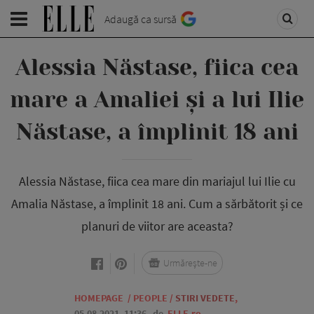
Adaugă ca sursă
Alessia Năstase, fiica cea
mare a Amaliei și a lui Ilie
Năstase, a împlinit 18 ani
Alessia Năstase, fiica cea mare din mariajul lui Ilie cu
Amalia Năstase, a împlinit 18 ani. Cum a sărbătorit și ce
planuri de viitor are aceasta?
Urmărește-ne
HOMEPAGE
/
PEOPLE
/
STIRI VEDETE
,
05.08.2021, 11:36
de
ELLE.ro