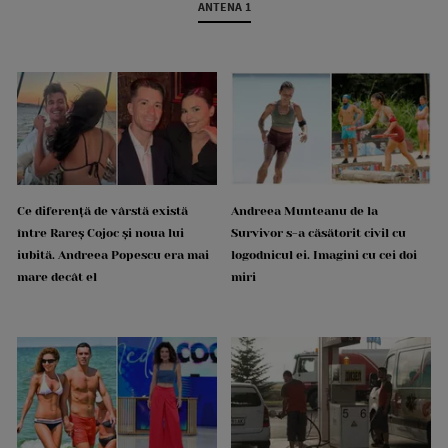
ANTENA 1
Ce diferență de vârstă există
Andreea Munteanu de la
între Rareș Cojoc și noua lui
Survivor s-a căsătorit civil cu
iubită. Andreea Popescu era mai
logodnicul ei. Imagini cu cei doi
mare decât el
miri