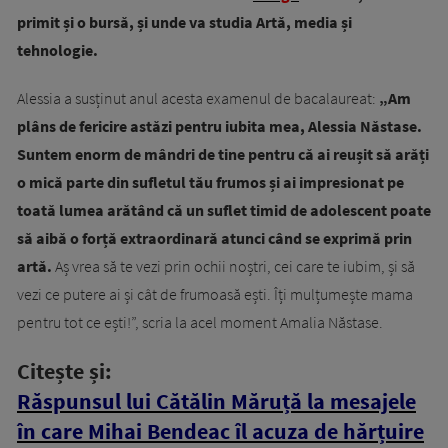
primit și o bursă, și unde va studia Artă, media și
tehnologie.
Alessia a susținut anul acesta examenul de bacalaureat:
„Am
plâns de fericire astăzi pentru iubita mea, Alessia Năstase.
Suntem enorm de mândri de tine pentru că ai reușit să arăți
o mică parte din sufletul tău frumos și ai impresionat pe
toată lumea arătând că un suflet timid de adolescent poate
să aibă o forță extraordinară atunci când se exprimă prin
artă.
Aș vrea să te vezi prin ochii noștri, cei care te iubim, și să
vezi ce putere ai și cât de frumoasă ești. Îți mulțumește mama
pentru tot ce ești!”, scria la acel moment Amalia Năstase.
Citește și:
Răspunsul lui Cătălin Măruță la mesajele
în care Mihai Bendeac îl acuza de hărțuire