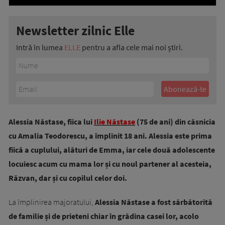
Newsletter zilnic Elle
Intră în lumea
ELLE
pentru a afla cele mai noi știri.
Alessia Năstase, fiica lui
Ilie Năstase
(75 de ani) din căsnicia
cu Amalia Teodorescu, a împlinit 18 ani. Alessia este prima
fiică a cuplului, alături de Emma, iar cele două adolescente
locuiesc acum cu mama lor și cu noul partener al acesteia,
Răzvan, dar și cu copilul celor doi.
La împlinirea majoratului,
Alessia Năstase a fost sărbătorită
de familie și de prieteni chiar în grădina casei lor, acolo