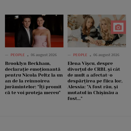
—
PEOPLE
06 august 2026
—
PEOPLE
06 august 2026
Brooklyn Beckham,
Elena Vîșcu, despre
declarație emoționantă
divorțul de CRBL și cât
pentru Nicola Peltz la un
de mult a afectat-o
an de la reînnoirea
despărțirea pe fiica lor,
jurămintelor: "Îți promit
Alessia: "A fost rău, și
că te voi proteja mereu"
mutatul în Chișinău a
fost..."