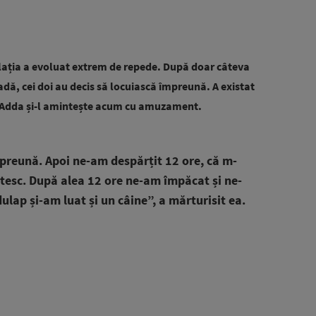
elația a evoluat extrem de repede. După doar câteva
dă, cei doi au decis să locuiască împreună. A existat
e Adda și-l amintește acum cu amuzament.
reună. Apoi ne-am despărțit 12 ore, că m-
tesc. După alea 12 ore ne-am împăcat și ne-
ap și-am luat și un câine”, a mărturisit ea.