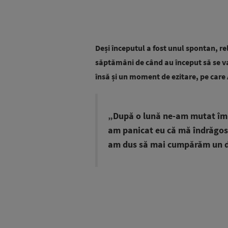
Deși începutul a fost unul spontan, r
săptămâni de când au început să se va
însă și un moment de ezitare, pe car
„După o lună ne-am mutat împ
am panicat eu că mă îndrăgos
am dus să mai cumpărăm un dul