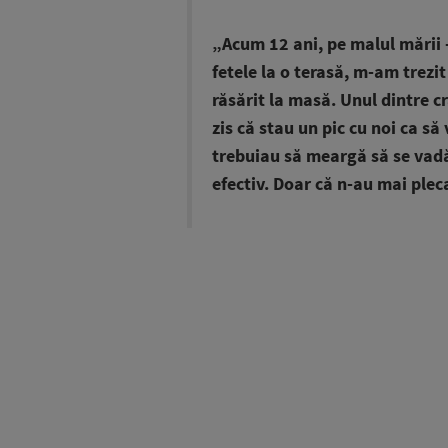
„Acum 12 ani, pe malul mării –
fetele la o terasă, m-am trezit
răsărit la masă. Unul dintre c
zis că stau un pic cu noi ca s
trebuiau să meargă să se vadă 
efectiv. Doar că n-au mai pleca