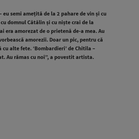
 eu semi amețită de la 2 pahare de vin și cu
 cu domnul Cătălin și cu niște crai de la
rai era amorezat de o prietenă de-a mea. Au
ă vorbească amorezii. Doar un pic, pentru că
cu alte fete. ‘Bombardieri’ de Chitila –
t. Au rămas cu noi”, a povestit artista.