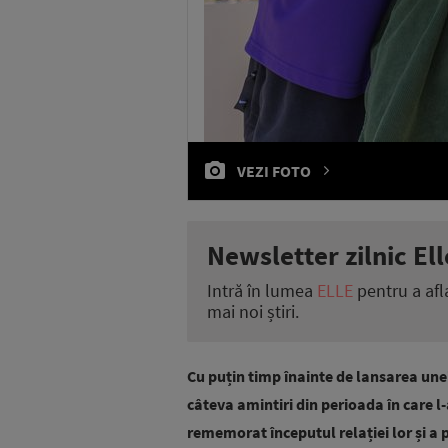
VEZI FOTO
Newsletter zilnic Ell
Intră în lumea
ELLE
pentru a afl
mai noi știri.
Cu puțin timp înainte de lansarea unei
câteva amintiri din perioada în care l-
rememorat începutul relației lor și a