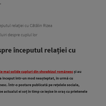
.
putul relației cu Cătălin Rizea
luiri despre cuplul lor
pre începutul relației cu
ele mai solide cupluri din showbizul românesc
și au
a început într-un mod neașteptat, în urmă cu
esc. Într-o postare publicată pe rețelele sociale,
e actualul ei soț în timp ce ieșise în oraș cu prietenele