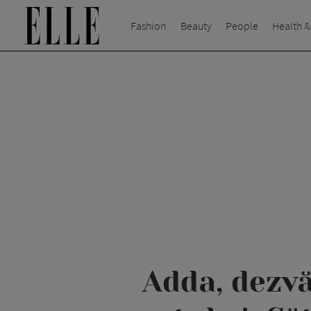
Fashion
Beauty
People
Health &
Adda, dezvă