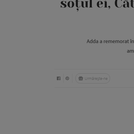
soțul ei, Că
Adda a rememorat înce
amu
Urmărește-ne