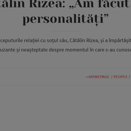
tălin Rizea: „Am făcu
personalități”
puturile relației cu soțul său, Cătălin Rizea, și a împărtășit 
zante și neașteptate despre momentul în care s-au cunosc
—
HOMEPAGE
/
PEOPLE
/