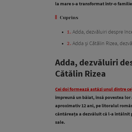
la mare s-a transformat într-o familie
Cuprins
1
Adda, dezvăluiri despre înce
2
Adda și Cătălin Rizea, dezvă
Adda, dezvăluiri des
Cătălin Rizea
Cei doi formează astăzi unul dintre c
împreună un băiat, însă povestea lor 
aproximativ 12 ani, pe litoralul român
cântăreața a dezvăluit că l-a întâlnit p
sale.