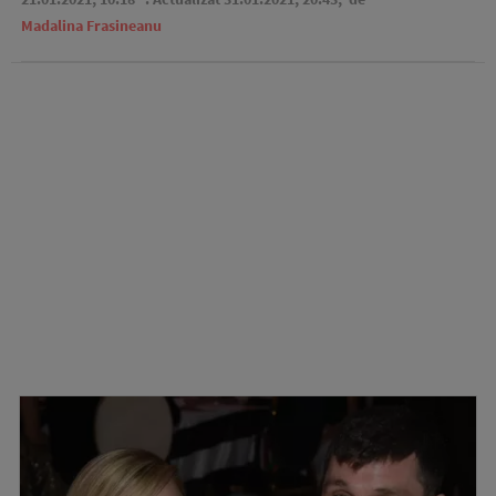
Madalina Frasineanu