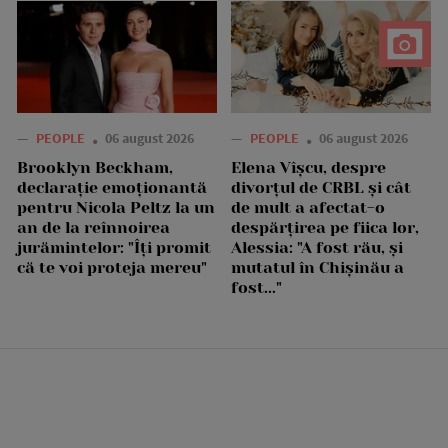
—
PEOPLE
06 august 2026
—
PEOPLE
06 august 2026
Brooklyn Beckham,
Elena Vîșcu, despre
declarație emoționantă
divorțul de CRBL și cât
pentru Nicola Peltz la un
de mult a afectat-o
an de la reînnoirea
despărțirea pe fiica lor,
jurămintelor: "Îți promit
Alessia: "A fost rău, și
că te voi proteja mereu"
mutatul în Chișinău a
fost..."