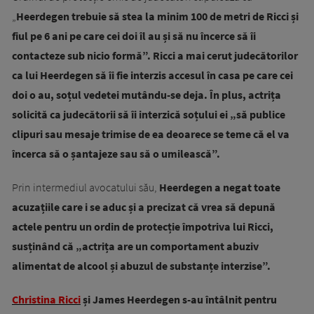
„
Heerdegen trebuie să stea la minim 100 de metri de Ricci și
fiul pe 6 ani pe care cei doi îl au și să nu încerce să îi
contacteze sub nicio formă”. Ricci a mai cerut judecătorilor
ca lui Heerdegen să îi fie interzis accesul în casa pe care cei
doi o au, soțul vedetei mutându-se deja. În plus, actrița
solicită ca judecătorii să îi interzică soțului ei „să publice
clipuri sau mesaje trimise de ea deoarece se teme că el va
încerca să o șantajeze sau să o umilească”.
Prin intermediul avocatului său,
Heerdegen a negat toate
acuzațiile care i se aduc și a precizat că vrea să depună
actele pentru un ordin de protecție împotriva lui Ricci,
susținând că „actrița are un comportament abuziv
alimentat de alcool și abuzul de substanțe interzise”.
Christina Ricci
și James Heerdegen s-au întâlnit pentru