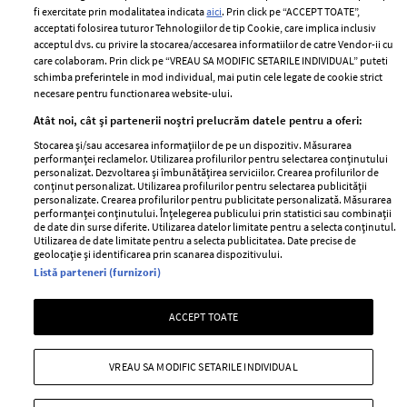
Politica de cookies
fi exercitate prin modalitatea indicata
aici
. Prin click pe “ACCEPT TOATE”,
Contact
Publicitate
acceptati folosirea tuturor Tehnologiilor de tip Cookie, care implica inclusiv
acceptul dvs. cu privire la stocarea/accesarea informatiilor de catre Vendor-ii cu
Abonamente
care colaboram. Prin click pe “VREAU SA MODIFIC SETARILE INDIVIDUAL” puteti
schimba preferintele in mod individual, mai putin cele legate de cookie strict
necesare pentru functionarea website-ului.
Stiri
Libertatea pentru
Atât noi, cât și partenerii noștri prelucrăm datele pentru a oferi:
femei
GSP
Stocarea și/sau accesarea informațiilor de pe un dispozitiv. Măsurarea
Viva
performanței reclamelor. Utilizarea profilurilor pentru selectarea conținutului
Unica
personalizat. Dezvoltarea și îmbunătățirea serviciilor. Crearea profilurilor de
Avantaje
conținut personalizat. Utilizarea profilurilor pentru selectarea publicității
Baby
personalizate. Crearea profilurilor pentru publicitate personalizată. Măsurarea
Retete practice
performanței conținutului. Înțelegerea publicului prin statistici sau combinații
Retete
de date din surse diferite. Utilizarea datelor limitate pentru a selecta conținutul.
Utilizarea de date limitate pentru a selecta publicitatea. Date precise de
geolocație și identificarea prin scanarea dispozitivului.
Pariază responsabil! Decizia ONJN nr. 821/25.09.2025.
Listă parteneri (furnizori)
Jocurile de noroc sunt interzise minorilor.
ACCEPT TOATE
Copyright © 2026 Ringier Romania SRL
VREAU SA MODIFIC SETARILE INDIVIDUAL