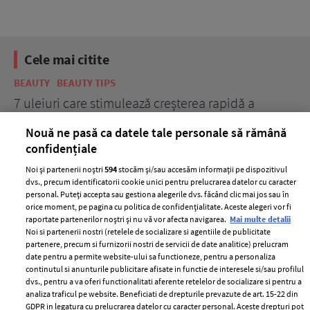
Cele mai citite
BEAUTY
BEAUTY TIPS
BE
țe
7 uleiuri care stimulează creșterea rapidă a
Ce
părului
de
Nouă ne pasă ca datele tale personale să rămână
confidențiale
Noi și partenerii noștri
594
stocăm și/sau accesăm informații pe dispozitivul
dvs., precum identificatorii cookie unici pentru prelucrarea datelor cu caracter
personal. Puteți accepta sau gestiona alegerile dvs. făcând clic mai jos sau în
orice moment, pe pagina cu politica de confidențialitate. Aceste alegeri vor fi
raportate partenerilor noștri și nu vă vor afecta navigarea.
Mai multe detalii
Noi si partenerii nostri (retelele de socializare si agentiile de publicitate
partenere, precum si furnizorii nostri de servicii de date analitice) prelucram
ELLE Style Awards
Termeni si conditii
date pentru a permite website-ului sa functioneze, pentru a personaliza
2024
continutul si anunturile publicitare afisate in functie de interesele si/sau profilul
Politica de
dvs., pentru a va oferi functionalitati aferente retelelor de socializare si pentru a
Despre ELLE
confidențialitate
analiza traficul pe website. Beneficiati de drepturile prevazute de art. 15-22 din
Romania
GDPR in legatura cu prelucrarea datelor cu caracter personal. Aceste drepturi pot