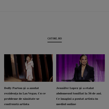
CATINE.RO
Dolly Parton și-a anulat
Jennifer Lopez și-a etalat
rezidența în Las Vegas. Cu ce
abdomenul tonifiat la 56 de ani.
probleme de sănătate se
Ce imagini a postat artista în
confruntă artista
mediul online