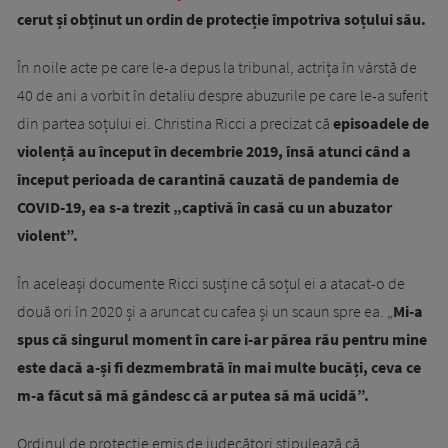
cerut și obținut un ordin de protecție împotriva soțului său.
În noile acte pe care le-a depus la tribunal, actrița în vârstă de
40 de ani a vorbit în detaliu despre abuzurile pe care le-a suferit
din partea soțului ei. Christina Ricci a precizat că
episoadele de
violență au început în decembrie 2019, însă atunci când a
început perioada de carantină cauzată de pandemia de
COVID-19, ea s-a trezit „captivă în casă cu un abuzator
violent”.
În aceleași documente Ricci susține că soțul ei a atacat-o de
două ori în 2020 și a aruncat cu cafea și un scaun spre ea. „
Mi-a
spus că singurul moment în care i-ar părea rău pentru mine
este dacă a-și fi dezmembrată în mai multe bucăți, ceva ce
m-a făcut să mă gândesc că ar putea să mă ucidă”.
Ordinul de protecție emis de judecători stipulează că