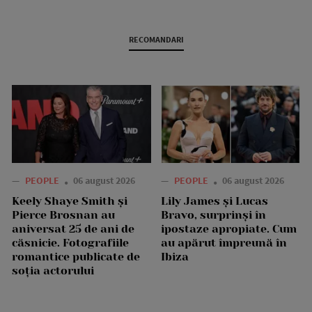
RECOMANDARI
—
PEOPLE
06 august 2026
—
PEOPLE
06 august 2026
Keely Shaye Smith și
Lily James și Lucas
Pierce Brosnan au
Bravo, surprinși în
aniversat 25 de ani de
ipostaze apropiate. Cum
căsnicie. Fotografiile
au apărut împreună în
romantice publicate de
Ibiza
soția actorului