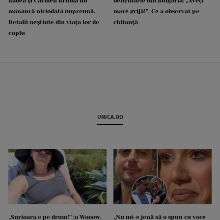
Badea și Carmen Brumă nu
benzinărie din Bulgaria: „Aveți
mănâncă niciodată împreună.
mare grijă!”. Ce a observat pe
Detalii neștiute din viața lor de
chitanță
cuplu
UNICA.RO
„Surioara e pe drum!” :o Wooow,
„Nu mi-e jenă să o spun cu voce