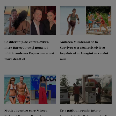
Ce diferență de vârstă există
Andreea Munteanu de la
între Rareș Cojoc și noua lui
Survivor s-a căsătorit civil cu
iubită. Andreea Popescu era mai
logodnicul ei. Imagini cu cei doi
mare decât el
miri
Motivul pentru care Mircea
Ce a pățit un român într-o