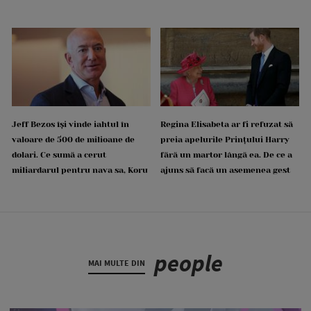
Jeff Bezos își vinde iahtul în
Regina Elisabeta ar fi refuzat să
valoare de 500 de milioane de
preia apelurile Prințului Harry
dolari. Ce sumă a cerut
fără un martor lângă ea. De ce a
miliardarul pentru nava sa, Koru
ajuns să facă un asemenea gest
people
MAI MULTE DIN