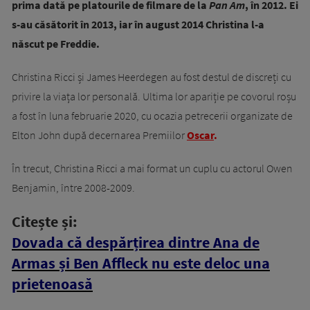
prima dată pe platourile de filmare de la
Pan Am
, în 2012. Ei
s-au căsătorit în 2013, iar în august 2014 Christina l-a
născut pe Freddie.
Christina Ricci și James Heerdegen au fost destul de discreți cu
privire la viața lor personală. Ultima lor apariție pe covorul roșu
a fost în luna februarie 2020, cu ocazia petrecerii organizate de
Elton John după decernarea Premiilor
Oscar
.
În trecut, Christina Ricci a mai format un cuplu cu actorul Owen
Benjamin, între 2008-2009.
Citește și:
Dovada că despărțirea dintre Ana de
Armas și Ben Affleck nu este deloc una
prietenoasă