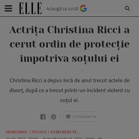
Adaugă ca sursă
Actrița Christina Ricci a
cerut ordin de protecție
împotriva soțului ei
Christina Ricci a depus încă de anul trecut actele de
divorț, după ce a trecut printr-un incident violent cu
soțul ei.
Urmărește-ne
HOMEPAGE
/
PEOPLE
/
STIRI VEDETE
,
21.01.2021, 10:18
. Actualizat 31.01.2021, 20:43,
de