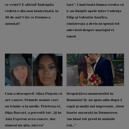
ce veste!! E oficial! Îndrăgita
tare”. Când toată lumea credea că
vedetă e din nou însărcinată, la
s-au liniștit apele între Codruța
40 de ani! Uite ce frumos a
Filip și Valentin Sanfira,
anunțat!
cântăreața a decis să spună tot
adevărul despre mariajul ei
eșuat
Cum a descoperit Alina Pușcău că
Despărțirea momentului în
are cancer. Primele semne care
România! Și-au spus adio după 2
au trimis-o la medic. Prietena ei,
copii și mulți ani împreună. „Sunt
Olga Barcari, a povestit tot: „Și în
foarte ancorată în Dumnezeu.
Asia Express avea cancer, dar
Am lăsat tot greul în mâinile
nimeni nu știa, nici ea”
Lui...”