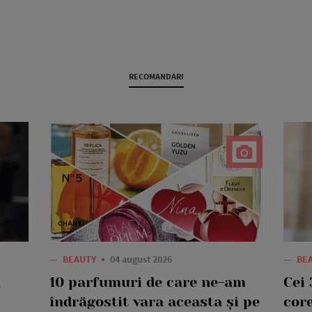
RECOMANDARI
—
BEAUTY
04 august 2026
—
BE
a
10 parfumuri de care ne-am
Cei 
îndrăgostit vara aceasta și pe
core