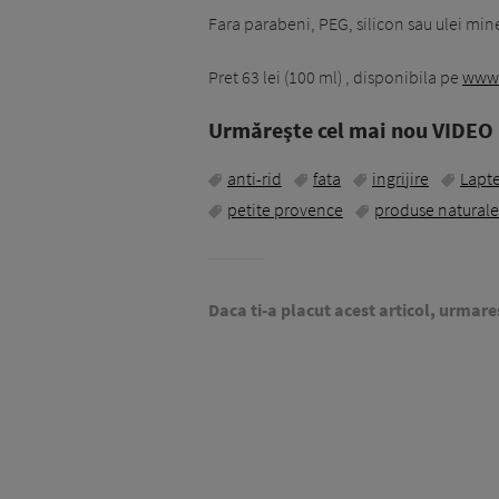
Fara parabeni, PEG, silicon sau ulei mine
Pret 63 lei (100 ml) , disponibila pe
www.
Urmăreşte cel mai nou VIDEO i
anti-rid
fata
ingrijire
Lapte
petite provence
produse naturale
Daca ti-a placut acest articol, urmare