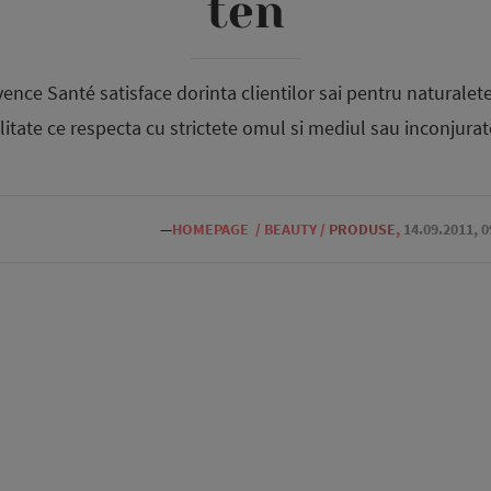
ten
ence Santé satisface dorinta clientilor sai pentru naturale
litate ce respecta cu strictete omul si mediul sau inconjurat
—
HOMEPAGE
/
BEAUTY
/
PRODUSE
,
14.09.2011, 0