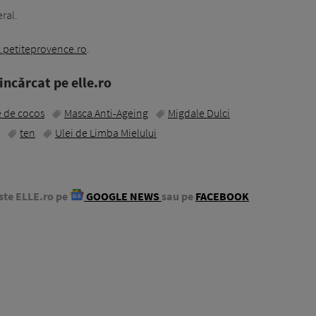
ral.
petiteprovence.ro
.
ncărcat pe elle.ro
 de cocos
Masca Anti-Ageing
Migdale Dulci
ten
Ulei de Limba Mielului
ste ELLE.ro pe
GOOGLE NEWS
sau pe
FACEBOOK