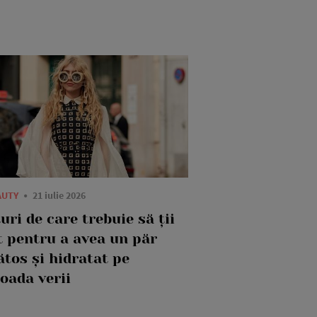
AUTY
21 iulie 2026
uri de care trebuie să ții
t pentru a avea un păr
ătos și hidratat pe
oada verii