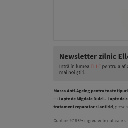
Newsletter zilnic Ell
Intră în lumea
ELLE
pentru a afl
mai noi știri.
Masca Anti-Ageing pentru toate tipur
cu
Lapte de Migdale Dulci – Lapte de c
tratament reparator si antirid
, preven
Contine 97.96% ingrediente naturale si 