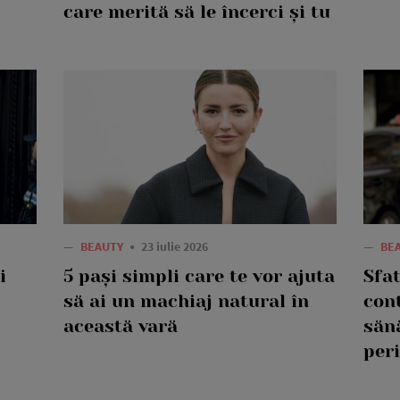
care merită să le încerci și tu
—
BEAUTY
23 iulie 2026
—
BE
i
5 pași simpli care te vor ajuta
Sfat
să ai un machiaj natural în
con
această vară
săn
peri